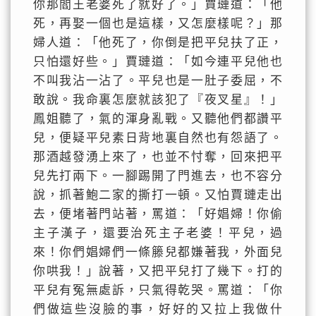
你那閻王老婆死了就好了。」賈璉道：「他
死，再娶一個也是這樣，又怎麼樣呢？」那
婦人道：「他死了，你倒是把平兒扶了正，
只怕還好些。」賈璉道：「如今連平兒他也
不叫我沾一沾了。平兒也是一肚子委屈，不
敢說。我命裏怎麼就該犯了『夜叉星』！」
鳳姐聽了，氣的渾身亂戰。又聽他們都讚平
兒，便疑平兒素日背地裏自然也有怨語了。
那酒越發湧上來了，也並不忖奪，回來把平
兒先打兩下。一腳踢開了門進去，也不容分
說，抓著鮑二家的撕打一頓。又怕賈璉走出
去，便堵著門站著，罵道：「好娼婦！你偷
主子漢子，還要治死主子老婆！平兒，過
來！你們娼婦們一條籐兒都嫌著我，外面兒
你哄我！」說著，又把平兒打了幾下。打的
平兒有冤無處訴，只氣得乾哭。罵道：「你
們做這些沒臉的事，好好的又拉上我做什