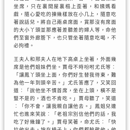
坐席，只在裏間屋裏榻上歪著，和姨媽看
戲，隨心愛吃的揀幾樣放在小几上，隨意吃
著說話兒。將自己兩桌席面，賞那沒有席面
的大小丫頭並那應著差聽差的婦人等，命他
們至窗外廊簷下，也只管坐著隨意吃喝，不
必拘禮。
王夫人和邢夫人在地下高桌上坐著，外面幾
席是他們姐妹們坐。賈母不時吩咐尤氏等︰
「讓鳳丫頭坐上面，你們好生替我待東，難
為他一年到頭辛苦。」尤氏答應了，又笑回
道︰「說他坐不慣首席，坐在上頭，橫不是
豎不是的，酒也不肯吃。」賈母聽了，笑道
︰「你不會，讓我親自讓他去。」鳳姐兒連
忙也進來笑說︰「老祖宗別信他們的話，我
吃了好幾鐘了。」賈母笑著，命尤氏︰「快
拉他出去，按在椅子上，你們都輪敬他，他