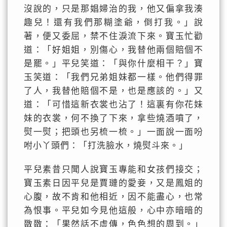
沒說的，只是那娼婦治的我，他又偏拿我湊
趣兒！還有我們那糊塗爺，倒打我。」說
著，便又委屈，禁不住淚流下來。寶玉忙勸
道：「好姐姐，別傷心，我替他兩個賠個不
是罷。」平兒笑道：「與你什麼相干？」寶
玉笑道：「我們兄弟姐妹都一樣。他們得罪
了人，我替他賠個不是，也是應該的。」又
道：「可惜這新衣裳也沾了！這裏有你花妹
妹的衣裳，何不換了下來，拿些燒酒噴了，
熨一熨；把頭也另梳一梳。」一面說一面吩
咐小丫頭們：「打洗臉水，燒熨斗來。」
平兒素昔只聞人說寶玉專能和女孩們接交；
寶玉素日因平兒是賈璉的愛妾，又是鳳姐的
心腹，故不肯和他相近，因不能盡心，也常
為恨事。平兒如今見他這般，心中亦暗暗的
敪敪：「果然話不虛傳，色色想的周到。」