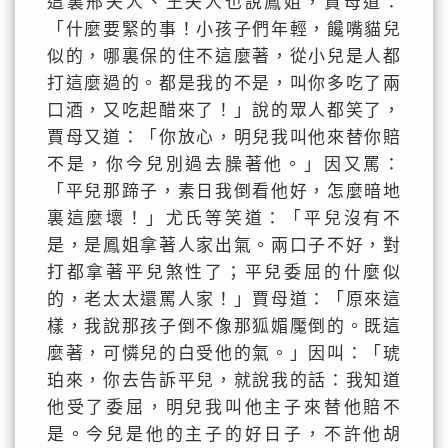
這裏邢夫人、王夫人也說鳳姐，賈母道：
「什麼要緊的事！小孩子們年輕，饞嘴貓兒
似的，哪裏保的住不這麼著，從小兒是人都
打這麼過的。都是我的不是，叫你多吃了兩
口酒，又吃起醋來了！」說的眾人都笑了，
賈母又道：「你放心，明兒我叫他來替你賠
不是，你今兒別過去臊著他。」因又罵：
「平兒那蹄子，素日我倒看他好，怎麼暗地
裏這麼壞！」尤氏等笑道：「平兒沒有不
是，是鳳姐拿著人家出氣。兩口子不好，對
打都拿著平兒煞性了；平兒委屈的什麼似
的，老太太還罵人家！」賈母道：「原來這
樣，我說那孩子倒不像那狐媚魘倒的。既這
麼著，可憐兒的白受他的氣。」因叫：「琥
珀來，你去告訴平兒，就說我的話：我知道
他受了委屈，明兒我叫他主子來替他賠不
是。今兒是他的主子的好日子，不許他胡