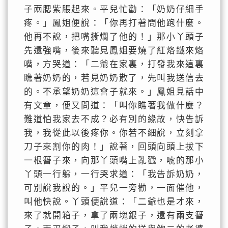
子兩腮紫脹起來。平兒忙勸：「奶奶仔細手
疼。」鳳姐便說：「你再打著問他跑什麼。
他再不說，把嘴撕爛了他的！」那小丫頭子
先還強嘴，後來聽見鳳姐要燒了紅烙鐵來烙
嘴，方哭道：「二爺在家裏，打發我來這裏
瞧著奶奶的，若見奶奶散了，先叫我送信去
的。不承望奶奶這會子就來。」鳳姐見話中
有文章，便又問道：「叫你瞧著我做什麼？
難道怕我家去不成？必有別的緣故，快告訴
我，我從此以後疼你。你若不細說，立刻拿
刀子來割你的肉！」說著，回頭向頭上拔下
一根簪子來，向那丫頭嘴上亂戳，唬的那小
丫頭一行躲，一行哭求道：「我告訴奶奶，
可別說我說的。」平兒一旁勸，一面催他，
叫他快說。丫頭便說道：「二爺也是才來，
來了就開箱子，拿了兩塊銀子，還有兩支簪