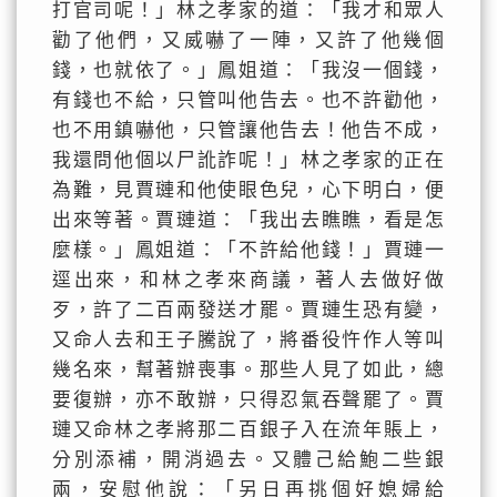
打官司呢！」林之孝家的道：「我才和眾人
勸了他們，又威嚇了一陣，又許了他幾個
錢，也就依了。」鳳姐道：「我沒一個錢，
有錢也不給，只管叫他告去。也不許勸他，
也不用鎮嚇他，只管讓他告去！他告不成，
我還問他個以尸訛詐呢！」林之孝家的正在
為難，見賈璉和他使眼色兒，心下明白，便
出來等著。賈璉道：「我出去瞧瞧，看是怎
麼樣。」鳳姐道：「不許給他錢！」賈璉一
逕出來，和林之孝來商議，著人去做好做
歹，許了二百兩發送才罷。賈璉生恐有變，
又命人去和王子騰說了，將番役忤作人等叫
幾名來，幫著辦喪事。那些人見了如此，總
要復辦，亦不敢辦，只得忍氣吞聲罷了。賈
璉又命林之孝將那二百銀子入在流年賬上，
分別添補，開消過去。又體己給鮑二些銀
兩，安慰他說：「另日再挑個好媳婦給