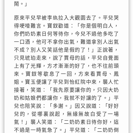
鬧。」
原來平兒早被李紈拉入大觀園去了。平兒哭
得哽噎難言。寶釵勸道：「你是個明白人，
你們奶奶素日何等待你，今兒不過他多吃了
一口酒，他可不拿你出氣，難道拿別人出氣
不成？別人又笑話他是假的了！」正說著，
只見琥珀走來，說了賈母的話，平兒自覺面
上有了光輝，方才漸漸的好了，也不往前頭
來。寶釵等歇息了一回，方來看賈母、鳳
姐。寶玉便讓了平兒到怡紅院中來，襲人忙
接著，笑道：「我先原要讓你的，只因大奶
奶和姑娘們都讓你，我就不好讓的了。」平
兒也陪笑說：「多謝。」因又說道：「好好
兒的，從哪裏說起，無緣無故白受了一場
氣！」襲人笑道：「二奶奶素日待你好，這
不過是一時氣急了。」平兒道：「二奶奶倒