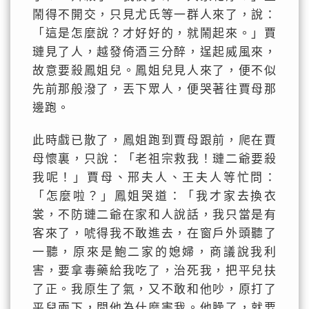
鬧得不開交，只見尤氏等一群人來了，說：
「這是怎麼說？才好好的，就鬧起來。」賈
璉見了人，越發倚酒三分醉，逞起威風來，
故意要殺鳳姐兒。鳳姐兒見人來了，便不似
先前那般潑了，丟下眾人，便哭著往賈母那
邊跑。
此時戲已散了，鳳姐跑到賈母跟前，爬在賈
母懷裏，只說：「老祖宗救我！璉二爺要殺
我呢！」賈母、邢夫人、王夫人等忙問：
「怎麼啦？」鳳姐哭道：「我才家去換衣
裳，不防璉二爺在家和人說話，我只當是有
客來了，唬得我不敢進去，在窗戶外頭聽了
一聽，原來是鮑二家的媳婦，商議說我利
害，要拿毒藥給我吃了，治死我，把平兒扶
了正。我原生了氣，又不敢和他吵，原打了
平兒兩下，問他為什麼害我。他臊了，就要