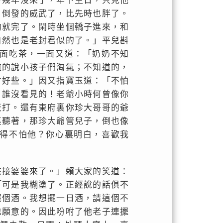
好幾年沒來了，年下生日，只見他
，倒發的威武了，比先時也胖了。
的就完了。閑時坐個轎子進來，和
自然也是老封君似的了。」平兒斟
面吃茶，一面又道：「奶奶不知
道的說小孩子們淘氣；不知道的，
才好些。」因又指寶玉道：「不怕
，誰沒看見的！老爺小時何曾像你
天打。還有東府裏你珍大哥哥的爺
裏聽著，那珍大爺管兒子，倒也像
得不怕他？你心裏明白，喜歡我
來接婆婆來了。」賴大家的笑道：
「可是我糊塗了。正經說的話俱不
擺個酒。我想擺一日酒，請這個不
也願意的。因此吩咐了他老子連擺