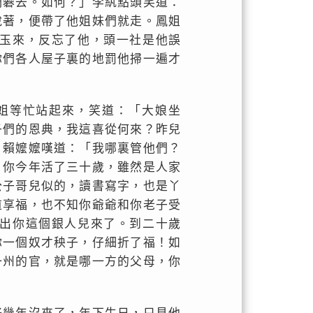
們礬去。如何？」李紈點頭笑道：
說著，便帶了他姐妹們就走。鳳姐
玉來，反忘了他，頭一社是他誤
你們各人屋子裏的地罰他掃一遍才
姐等忙站起來，笑道：「大娘坐
子們的恩典，我這喜從何來？昨兒
」賴嬤嬤嘆道：「我哪裏管他們？
。你今年活了三十歲，雖然是人家
公子哥兒似的，讀書寫字，也是丫
道享福，也不知你爺爺和你老子受
出你這個銀人兒來了。到二十歲
你一個奴才秧子，仔細折了福！如
一州的官，就是哪一方的父母，你