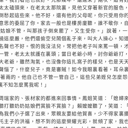
慮。我們看他也就好。先那幾年，還進來了兩次，這有
太太磕頭來，在老太太那院裏，見他又穿著新官的服色
倒愁起這些來。他不好，還有他的父母呢，你只受用你
意思的委屈了你。家去一般也是樓房廈聽，誰不敬你，
「姑娘不管，叫那孩子倒來罷了，又生受你。」說著，一
饒這麼嚴，他們還偷空兒鬧個亂子來，叫大人操心。知
名聲也不好。恨的我沒法兒，常把他老子叫來罵一頓，
一管，老太太就護在裏頭；當日老爺小時，討你爺爺打
大老爺，雖然淘氣，也沒像你這扎窩子的樣兒，也是天
聲惱了，什麼兒子，竟是審賊！如今我眼裏看著，耳朵
不著兩的。他自己也不管一管自己，這些兄弟姪兒怎麼怨
裏不知怎麼罵我呢！」
周瑞家的、張材家的都進來回事情。鳳姐笑道：「媳婦
聽打聽奶奶姑娘們賞臉不賞臉？」賴嬤嬤聽了，笑道：
為我們小子選了出來，眾親友要給他賀喜，少不得家裏
托主子的洪福，想不到的這麼榮耀光彩，就傾了家，我