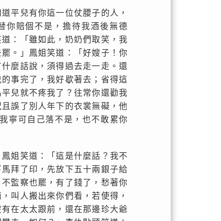
知道平兒有你這一位仗腰子的人，
替你賠個不是，擔待我酒後無德
笑道：「雖如此，奶奶們取笑，我
去罷。」鳳姐笑道：「好嫂子！你
有什麼話說，須得過去走一走。還
我的事完了，我好歇著去；省得這
為平兒就不疼我了？往常你還勸我
況且誤了別人年下的衣裳無礙，他
我寧可自己落不是，也不敢累你
」鳳姐笑道：「這是什麼話？我不
下馬拜了印，先放下五十兩銀子給
，不監察也罷，有了錢了，愁著你
西，叫人搬出來你們看，若使得，
沒有在太太跟前，還在那邊珍大爺