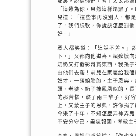
那裏。說給你們，省了太太那邊
「這難為你。果然這樣還罷了。
兒道：「這些事再沒別人，都
了。我們臉軟，你說該怎麼罰他
好。」
眾人都笑道：「這話不差。」
下。」又都向他道喜。賴嬤嬤向
奶奶又打發彩哥賞東西，我孫子
由他們去罷！前兒在家裏給我磕
奴才，一落娘胎胞，主子恩典，
頭、老婆、奶子捧鳳凰似的，長
的那苦惱，熬了兩三輩子，好
上，又蒙主子的恩典，許你捐了
今樂了十年，不知怎麼弄神弄鬼
不安分守己，盡忠報國，孝敬主