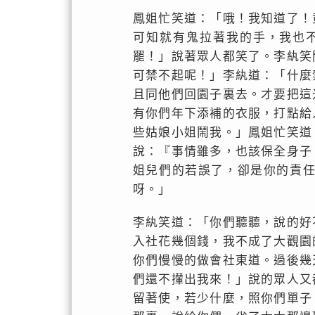
鳳姐忙笑道：「哦！我知道了！
可知就有鬼拉著我的手，我也
罷！」說著眾人都笑了。李紈笑
可禁不起呢！」李紈道：「什麼
且同他們回園子裏去。才要把這
有你們年下添補的衣服，打點給
些姑娘小姐鬧我。」鳳姐忙笑道
說：『事情雖多，也該保全身子
姐兒們的若誤了，卻是你的責
呀。」
李紈笑道：「你們聽聽，說的好
入社花幾個錢，我不成了大觀園
你們慢慢的做會社東道。過後幾
們還不攆出我來！」說的眾人又
留著使，若少什麼，照你們單子