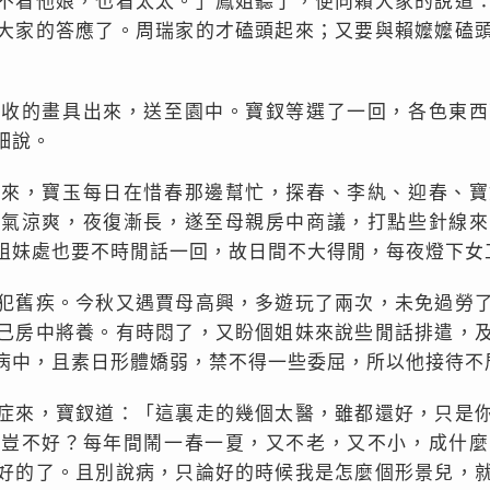
不看他娘，也看太太。」鳳姐聽了，便向賴大家的說道
大家的答應了。周瑞家的才磕頭起來；又要與賴嬤嬤磕
舊收的畫具出來，送至園中。寶釵等選了一回，各色東西
細說。
進來，寶玉每日在惜春那邊幫忙，探春、李紈、迎春、寶
天氣涼爽，夜復漸長，遂至母親房中商議，打點些針線來
姐妹處也要不時閒話一回，故日間不大得閒，每夜燈下女
犯舊疾。今秋又遇賈母高興，多遊玩了兩次，未免過勞
己房中將養。有時悶了，又盼個姐妹來說些閒話排遣，
病中，且素日形體嬌弱，禁不得一些委屈，所以他接待不
症來，寶釵道：「這裏走的幾個太醫，雖都還好，只是
了豈不好？每年間鬧一春一夏，又不老，又不小，成什麼
好的了。且別說病，只論好的時候我是怎麼個形景兒，