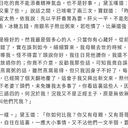
日吃的竟不能添養精神氣血，也不是好事。」黛玉嘆道
又重了些。」說話之間，已咳嗽了兩三次。寶釵道：「
宜太熱。依我說：先以平肝養胃為要。肝火一平，不能
兩，冰糖五錢，用銀吊子熬出粥來，若吃慣了，比藥還強
是極好的，然我最是個多心的人，只當你有心藏奸。從
我錯了，實在誤到如今。細細算來，我母親去世的時候，
教導我。怪不得雲丫頭說你好，我往日見他讚你，我還不
輕放過你的；你竟不介意，反勸我那些話，可知我竟自誤
吃燕窩粥的話，雖然燕窩易得，但只我因身子不好了，每
，已經鬧了個天翻地覆了，這會子我又興出新文來，熬
下老婆丫頭們，未免嫌我太多事了。你看這裏這些人，
三語四的，何況於我！況我又不是正經主子，原是無依
叫他們咒我？」
一樣。」黛玉道：「你如何比我？你又有母親，又有哥
，自住在這裏，一應大小事情，又不沾他們一文半個，