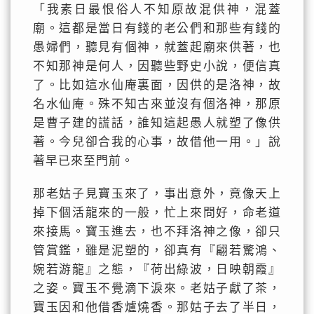
「我素日最恨俗人不知原故混供神，混蓋
廟。這都是當日有錢的老公們和那些有錢的
愚婦們，聽見有個神，就蓋起廟來供著，也
不知那神是何人，因聽些野史小說，便信真
了。比如這水仙庵裏面，因供的是洛神，故
名水仙庵。殊不知古來並沒有個洛神，那原
是曹子建的謊話，誰知這起愚人就塑了像供
著。今兒卻合我的心事，故借他一用。」說
著早已來至門前。
那老姑子見寶玉來了，事出意外，竟像天上
掉下個活龍來的一般，忙上來問好，命老道
來接馬。寶玉進去，也不拜洛神之像，卻只
管賞鑑，雖是泥塑的，卻真有『翩若驚鴻、
婉若游龍』之態，『荷出綠波，日映朝霞』
之姿。寶玉不覺滴下淚來。老姑子獻了茶，
寶玉因和他借香爐燒香。那姑子去了半日，