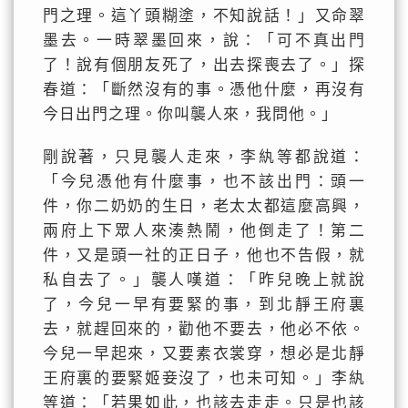
門之理。這丫頭糊塗，不知說話！」又命翠
墨去。一時翠墨回來，說：「可不真出門
了！說有個朋友死了，出去探喪去了。」探
春道：「斷然沒有的事。憑他什麼，再沒有
今日出門之理。你叫襲人來，我問他。」
剛說著，只見襲人走來，李紈等都說道：
「今兒憑他有什麼事，也不該出門：頭一
件，你二奶奶的生日，老太太都這麼高興，
兩府上下眾人來湊熱鬧，他倒走了！第二
件，又是頭一社的正日子，他也不告假，就
私自去了。」襲人嘆道：「昨兒晚上就說
了，今兒一早有要緊的事，到北靜王府裏
去，就趕回來的，勸他不要去，他必不依。
今兒一早起來，又要素衣裳穿，想必是北靜
王府裏的要緊姬妾沒了，也未可知。」李紈
等道：「若果如此，也該去走走。只是也該