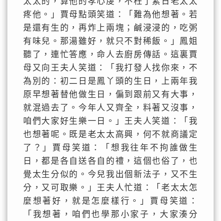
太太的，算他的孝心虔，不枉了素日老太太
疼他。」賈母點頭笑道：「難為他想著。若
是還有生的，再炸上兩塊；鹹浸浸的，吃粥
有味兒。那湯雖好，就只不對稀飯。」鳳姐
聽了，連忙答應，命人去廚房傳話。這裏賈
母又向王夫人笑道：「我打發人找你來，不
為別的：初二日是鳳丫頭的生日，上兩年我
原早想著替他做生日，偏到跟前又有大事，
就混過去了。今年人又齊全，料著又沒事，
咱們大家好生樂一日。」王夫人笑道：「我
也想著呢。既是老太太高興，何不就商議定
了？」賈母笑道：「想我往年不拘誰做生
日，都是各自送各自的禮，這個也俗了，也
覺太生分似的。今兒我出個新法子，又不生
分，又可取樂。」王夫人忙道：「老太太怎
麼想著好，就是怎麼樣行。」賈母笑道：
「我想著，咱們也學那小家子，大家湊分