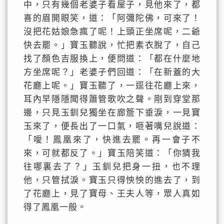
中，只有幾個老婆子看屋子，見他來了，都
喜的眉開眼笑，道：「阿彌陀佛，可來了！
沒把花姑娘急瘋了呢！上頭正坐席呢，二爺
快去罷。」寶玉聽說，忙把素衣脫了，自己
找了顏色吉服換上，便問道：「都在什麼地
方坐席呢？」老婆子們回道：「在新蓋的大
花廳上呢。」寶玉聽了，一逕往花廳上來，
耳內早隱隱聞得簫管歌吹之聲。剛到穿堂那
邊，只見玉釧兒獨坐在廊簷下垂淚，一見寶
玉來了，便長出了一口氣，咂著嘴兒說道：
「噯！鳳凰來了，快進去罷。再一會子不
來，可就都反了。」寶玉陪笑道：「你猜我
往哪裏去了？」玉釧兒把身一扭，也不理
他，只管拭淚。寶玉只得怏怏的進去了，到
了花廳上，見了寶母、王夫人等，眾人真如
得了鳳凰一般。