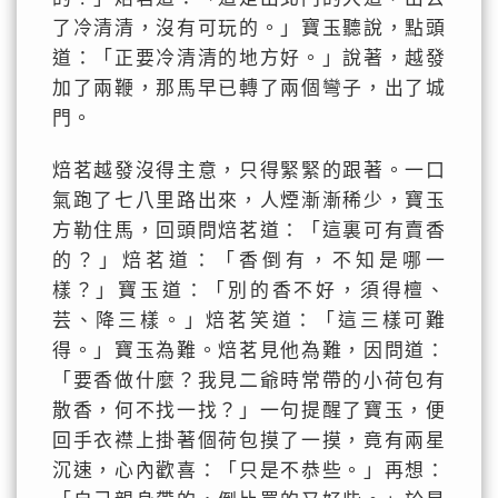
了冷清清，沒有可玩的。」寶玉聽說，點頭
道：「正要冷清清的地方好。」說著，越發
加了兩鞭，那馬早已轉了兩個彎子，出了城
門。
焙茗越發沒得主意，只得緊緊的跟著。一口
氣跑了七八里路出來，人煙漸漸稀少，寶玉
方勒住馬，回頭問焙茗道：「這裏可有賣香
的？」焙茗道：「香倒有，不知是哪一
樣？」寶玉道：「別的香不好，須得檀、
芸、降三樣。」焙茗笑道：「這三樣可難
得。」寶玉為難。焙茗見他為難，因問道：
「要香做什麼？我見二爺時常帶的小荷包有
散香，何不找一找？」一句提醒了寶玉，便
回手衣襟上掛著個荷包摸了一摸，竟有兩星
沉速，心內歡喜：「只是不恭些。」再想：