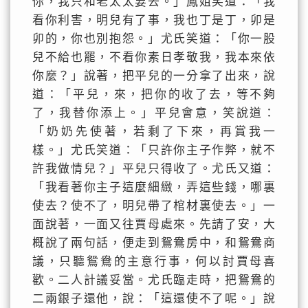
你，我只和老太太要去。」鳳姐笑道：「我
看你利害，明兒有了事，我也丁是丁，卯是
卯的，你也別抱怨。」尤氏笑道：「你一股
兒不給也罷，不看你素日孝敬我，我本來依
你麼？」說著，把平兒的一分拿了出來，說
道：「平兒，來，把你的收了去，等不夠
了，我替你添上。」平兒會意，笑說道：
「奶奶先使著，若剩了下來，再賞我一
樣。」尤氏笑道：「只許你主子作弊，就不
許我做情兒？」平兒只得收了。尤氏又道：
「我看著你主子這麼細緻，弄這些錢，哪裏
使去？使不了，明兒帶了棺材裏使去。」一
面說著，一面又往賈母處來。先請了安，大
概說了兩句話，便走到鴛鴦房中，和鴛鴦商
議，只聽鴛鴦的主意行事，何以討賈母喜
歡。二人計議妥當。尤氏臨走時，把鴛鴦的
二兩銀子還他，說：「這還使不了呢。」說