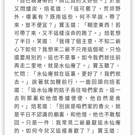
「自己親身帶的，倒比買的又好些。」於是
又問爐炭，焙茗道：「這可罷了，荒郊野
外，哪裏有？既用這些，何不早說，帶了
來，豈不便宜？」寶玉道：「糊塗東西！若
可帶了來，又不這樣沒命的跑了。」焙茗想
了半日，笑道：「我得了個主意，不知二爺
心下如何？我想來二爺不只用這個呢，只怕
還要用別的，這也不是事。如今我們就往前
再走二里地，就是水仙庵了。」寶玉聽了，
忙問：「水仙庵就在這裏，更好了！我們就
去。」說著就加鞭前行，一面回頭向焙茗
道：「這水仙庵的姑子長往咱們家去，這一
去到那裏和他借香爐使使，他自然是肯
的。」焙茗道：「別說是咱們家的香火，就
是平日不認識的廟裏，和他借，他也不敢駁
回。只是一件：我常見二爺最厭這水仙庵
的，如何今兒又這樣喜歡了？」寶玉道：