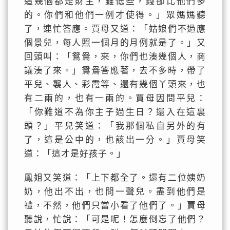
這幾個都是財主，雖低些，錢卻比他們多
的。你們和他們一例才使得。」眾媽媽聽
了，連忙答應。賈母又道：「姑娘們不過應
個景兒，每人照一個月的月例就是了。」又
回頭叫：「鴛鴦，來，你們也湊幾個人，商
議湊了來。」鴛鴦答應著，去不多時，帶了
平兒、襲人、彩霞等、還有幾個丫頭來，也
有二兩的，也有一兩的。賈母因問平兒：
「你難道不為你主子過生日？還入在這裏
頭？」平兒笑道：「我那個私自另外的有
了，這是公中的，也該出一分。」賈母笑
道：「這才是好孩子。」
鳳姐又笑道：「上下都全了。還有二位姨奶
奶，他出不出，也問一聲兒。盡到他們是
禮，不然，他們只當小看了他們了。」賈母
聽說，忙說：「可是呢！怎麼倒忘了他們？