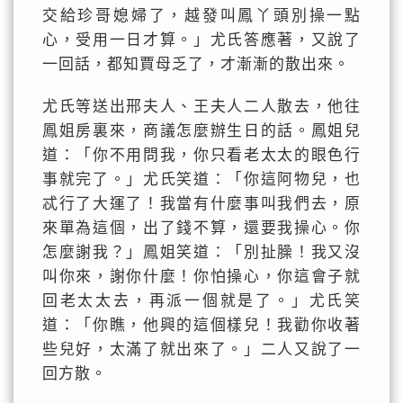
交給珍哥媳婦了，越發叫鳳丫頭別操一點
心，受用一日才算。」尤氏答應著，又說了
一回話，都知賈母乏了，才漸漸的散出來。
尤氏等送出邢夫人、王夫人二人散去，他往
鳳姐房裏來，商議怎麼辦生日的話。鳳姐兒
道：「你不用問我，你只看老太太的眼色行
事就完了。」尤氏笑道：「你這阿物兒，也
忒行了大運了！我當有什麼事叫我們去，原
來單為這個，出了錢不算，還要我操心。你
怎麼謝我？」鳳姐笑道：「別扯臊！我又沒
叫你來，謝你什麼！你怕操心，你這會子就
回老太太去，再派一個就是了。」尤氏笑
道：「你瞧，他興的這個樣兒！我勸你收著
些兒好，太滿了就出來了。」二人又說了一
回方散。