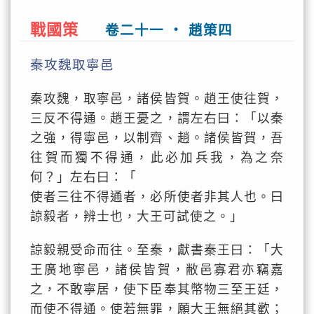
戰國策
卷二十一 ‧ 趙策四
秦攻魏取寧邑
秦攻魏，取寧邑，諸侯皆賀。趙王使往賀，
三反不得通。趙王憂之，謂左右曰：「以秦
之強，得寧邑，以制齊、趙。諸侯皆賀，吾
往賀而獨不得通，此必加兵我，為之奈
何？」左右曰：「
使者三往不得通者，必所使者非其人也。曰
諒毅者，辨士也，大王可試使之。」
諒毅親受命而往。至秦，獻書秦王曰：「大
王廣地寧邑，諸侯皆賀，敝邑寡君亦竊嘉
之，不敢寧居，使下臣奉其幣物三至王廷，
而使不得通。使若無罪，願大王無絕其歡；