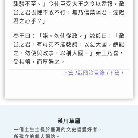
騏驎不至。』今使臣受大王之令以還報，敝
邑之君畏懼不敢不行，無乃傷葉陽君、涇陽
君之心乎？」
秦王曰：「諾。勿使從政。」諒毅曰：「敝
邑之君，有母弟不能教誨，以惡大國，請黜
之，勿使與政事，以稱大國。」秦王乃喜，
受其幣，而厚遇之。
上篇
/
戰國策目錄
/
下篇
/
漢川草廬
一個土生土長於臺灣的文史哲愛好者，
所建立的個人網站。