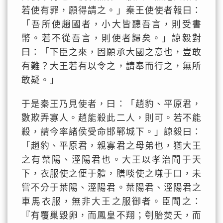
若使有罪，願得請之。」秦王使使者報曰：
「吾所使趙國者，小大皆聽吾言，則受書
幣。若不從吾言，則使者歸矣。」諒毅對
曰：「下臣之來，固願承大國之意也，豈敢
有難？大王若有以令之，請奉而行之，無所
敢疑。」
于是秦王乃見使者，曰：「趙豹、平原君，
數欺弄寡人。趙能殺此二人，則可。若不能
殺，請今率諸侯受命邯鄲城下。」諒毅曰：
「趙豹、平原君，親寡君之母弟也，猶大王
之有葉陽、涇陽君也。大王以孝治聞于天
下，衣服使之便于體，膳啖使之嗛于口，未
嘗不分于葉陽、涇陽君。葉陽君、涇陽君之
車馬衣服，無非大王之服御者。臣聞之：
『有覆巢毀卵，而鳳皇不翔；刳胎焚夭，而