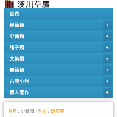
首頁
經籍類
史籍類
諸子類
文集類
佛籍類
古典小說
個人著作
首頁
/ 史籍類 /
別史
/
戰國策