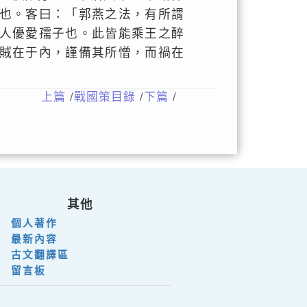
也。客曰：「郭燕之法，有所謂
人優愛孺子也。此皆能乘王之醉
賊在于內，謹備其所憎，而禍在
上篇
/
戰國策目錄
/
下篇
/
其他
個人著作
最新內容
古文翻譯區
留言板