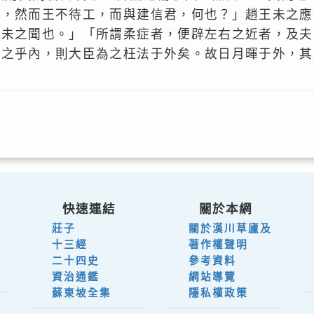
食，然而王不待工，而與建信君，何也？」趙王未之應
「未之聞也。」「所謂柔症者，便辟左右之近者，及夫
得之乎內，則大臣為之枉法于外矣。故日月暉于外，其
快速連結
關於本網
莊子
關於漢川草廬及
十三經
著作權聲明
二十四史
參考資料
資治通鑑
網站導覽
蘇東坡全集
隱私權政策