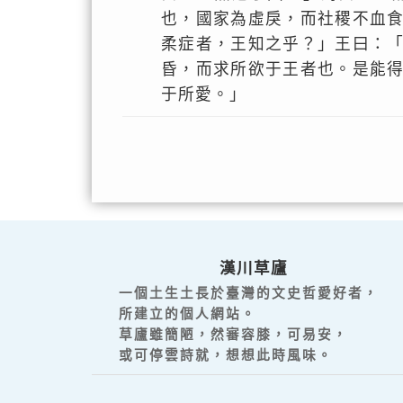
也，國家為虛戾，而社稷不血
柔症者，王知之乎？」王曰：
昏，而求所欲于王者也。是能
于所愛。」
漢川草廬
一個土生土長於臺灣的文史哲愛好者，
所建立的個人網站。
草廬雖簡陋，然審容膝，可易安，
或可停雲詩就，想想此時風味。