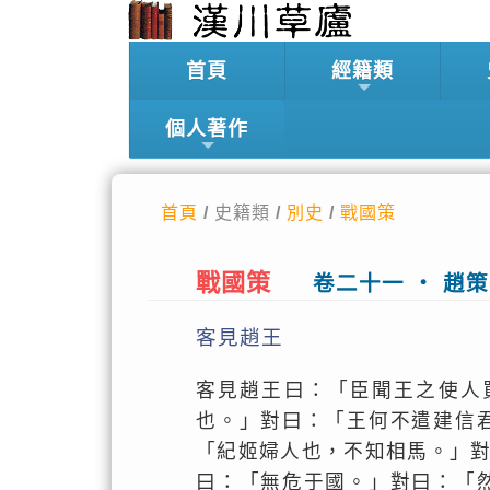
首頁
經籍類
個人著作
首頁
/ 史籍類 /
別史
/
戰國策
戰國策
卷二十一 ‧ 趙
客見趙王
客見趙王曰：「臣聞王之使人
也。」對曰：「王何不遣建信
「紀姬婦人也，不知相馬。」
曰：「無危于國。」對曰：「