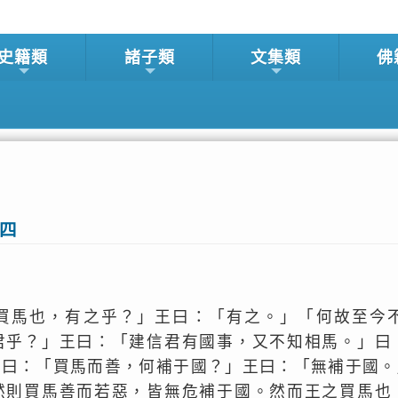
史籍類
諸子類
文集類
佛
策四
買馬也，有之乎？」王曰：「有之。」「何故至今
君乎？」王曰：「建信君有國事，又不知相馬。」曰
對曰：「買馬而善，何補于國？」王曰：「無補于國。
然則買馬善而若惡，皆無危補于國。然而王之買馬也