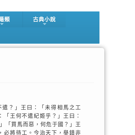
籍類
古典小說
不遣？」王曰：「未得相馬之工
：「王何不遣紀姬乎？」王曰：
」「買馬而惡，何危于國？」王
，必將待工。今治天下，舉錯非