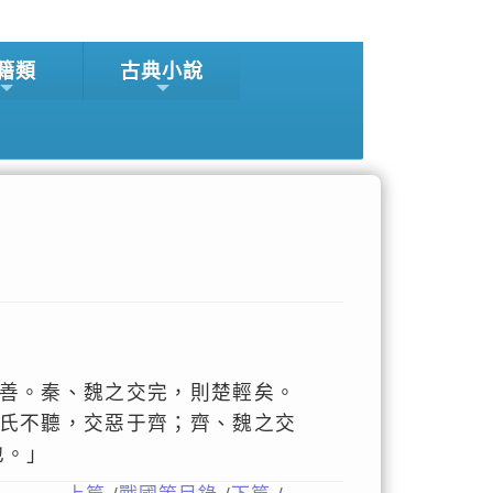
籍類
古典小說
善。秦、魏之交完，則楚輕矣。
氏不聽，交惡于齊；齊、魏之交
也。」