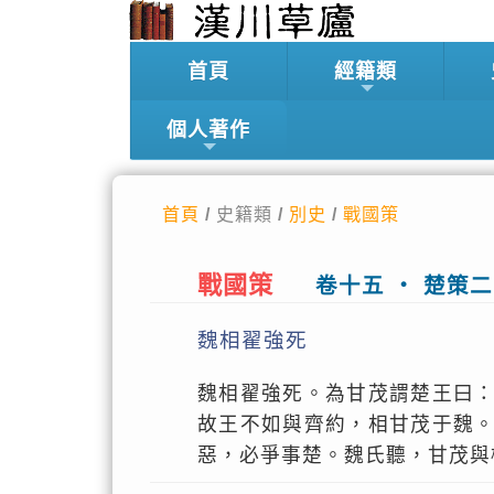
首頁
經籍類
個人著作
首頁
/ 史籍類 /
別史
/
戰國策
戰國策
卷十五 ‧ 楚策二
魏相翟強死
魏相翟強死。為甘茂謂楚王曰
故王不如與齊約，相甘茂于魏
惡，必爭事楚。魏氏聽，甘茂與