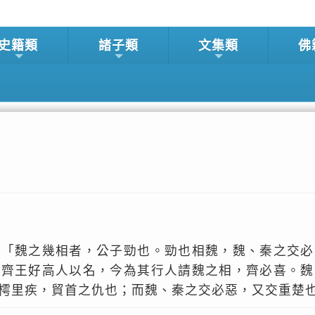
史籍類
諸子類
文集類
佛
：「魏之幾相者，公子勁也。勁也相魏，魏、秦之交必
。齊王好高人以名，今為其行人請魏之相，齊必喜。魏
樗里疾，貿首之仇也；而魏、秦之交必惡，又交重楚