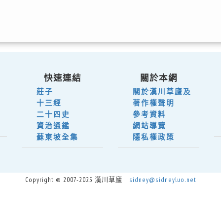
快速連結
關於本網
莊子
關於漢川草廬及
十三經
著作權聲明
二十四史
參考資料
資治通鑑
網站導覽
蘇東坡全集
隱私權政策
Copyright © 2007-2025 漢川草廬
sidney@sidneyluo.net