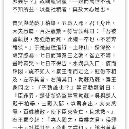
庶幾乎？』故斷脰決腹，一瞑而萬世不視，
不知所益，以憂社稷者，莫敖大心是也。
昔吳與楚戰于柏舉，五戰入郢。君王身出，
大夫悉屬，百姓離散。棼冒勃蘇曰：『吾被
堅執銳，赴強敵而死，此猶一卒也，不若奔
諸侯。』于是嬴糧潛行，上崢山，踰深谿，
蹠穿膝暴，七日而薄秦王之朝。雀立不轉，
晝吟宵哭。七日不得告。水漿無入口，瘨而
殫悶，旄不知人。秦王聞而走之，冠帶不相
及，左奉其首，右濡其口，勃蘇乃蘇。秦王
身問之：『子孰誰也？』棼冒勃蘇對曰：
『臣非異，楚使新造盩棼冒勃蘇。吳與楚人
戰于柏舉，三戰入郢，寡君身出，大夫悉
屬，百姓離散。使下臣來告亡，且求救。』
秦王顧令起：『寡人聞之，萬乘之君，得罪
一士，社稷其危，今此之謂也。』遂出革車