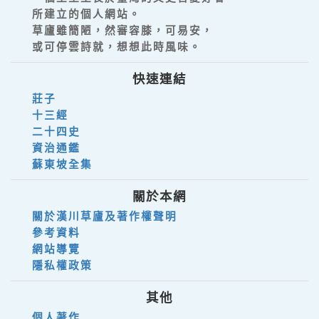
所建立的個人網站。
草廬雖簡陋，然審容膝，可易安，
或可停雲詩就，想想此時風味。
快速連結
莊子
十三經
二十四史
資治通鑑
蘇東坡全集
關於本網
關於漢川草廬及著作權聲明
參考資料
網站導覽
隱私權政策
其他
個人著作