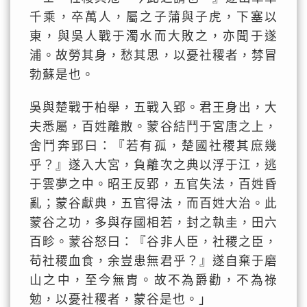
千乘，卒萬人，屬之子蒲與子虎，下塞以
東，與吳人戰于濁水而大敗之，亦聞于遂
浦。故勞其身，愁其思，以憂社稷者，棼冒
勃蘇是也。
吳與楚戰于柏舉，五戰入郢。君王身出，大
夫悉屬，百姓離散。蒙谷結鬥于宮唐之上，
舍鬥奔郢曰：『若有孤，楚國社稷其庶幾
乎？』遂入大宮，負離次之典以浮于江，逃
于雲夢之中。昭王反郢，五官失法，百姓昏
亂；蒙谷獻典，五官得法，而百姓大治。此
蒙谷之功，多與存國相若，封之執圭，田六
百畛。蒙谷怒曰：『谷非人臣，社稷之臣，
苟社稷血食，余豈患無君乎？』遂自棄于磨
山之中，至今無胄。故不為爵勸，不為祿
勉，以憂社稷者，蒙谷是也。」