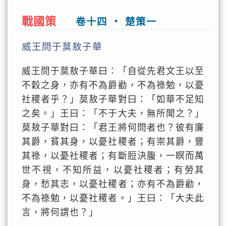
戰國策
卷十四 ‧ 楚策一
威王問于莫敖子華
威王問于莫敖子華曰：「自從先君文王以至
不穀之身，亦有不為爵勸，不為祿勉，以憂
社稷者乎？」莫敖子華對曰：「如華不足知
之矣。」王曰：「不于大夫，無所聞之？」
莫敖子華對曰：「君王將何問者也？彼有廉
其爵，貧其身，以憂社稷者；有崇其爵，豐
其祿，以憂社稷者；有斷脰決腹，一瞑而萬
世不視，不知所益，以憂社稷者；有勞其
身，愁其志，以憂社稷者；亦有不為爵勸，
不為祿勉，以憂社稷者。」王曰：「大夫此
言，將何謂也？」