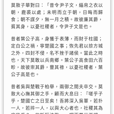
莫敖子華對曰：「昔令尹子文，緇帛之衣以
朝，鹿裘以處；未明而立于朝，日晦而歸
食；朝不謀夕，無一月之積。故彼廉其爵，
貧其身，以憂社稷者，令尹子文是也。
昔者葉公子高，身獲于表薄，而財于柱國；
定白公之禍，寧楚國之事；恢先君以揜方城
之外，四封不侵，名不挫于諸侯。當此之時
也，天下莫敢以兵南鄉。葉公子高食田六百
畛，故彼崇其爵，豐其祿，以憂社稷者，葉
公子高是也。
昔者吳與楚戰于柏舉，兩御之間夫卒交。莫
敖大心撫其御之手，顧而大息曰：『嗟乎子
乎，楚國亡之日至矣！吾將深入吳軍，若扑
一人，若捽一人，以與大心者也，社稷其為