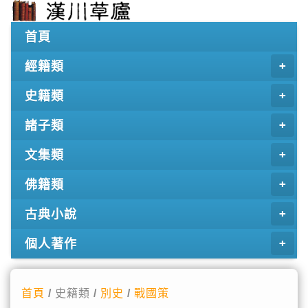
首頁
經籍類
史籍類
諸子類
文集類
佛籍類
古典小說
個人著作
首頁
/ 史籍類 /
別史
/
戰國策