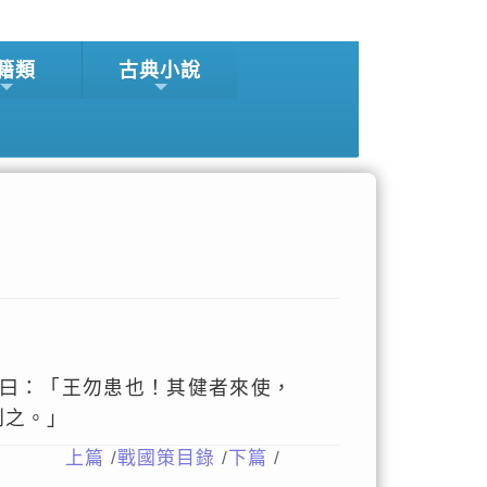
籍類
古典小說
曰：「王勿患也！其健者來使，
制之。」
上篇
/
戰國策目錄
/
下篇
/