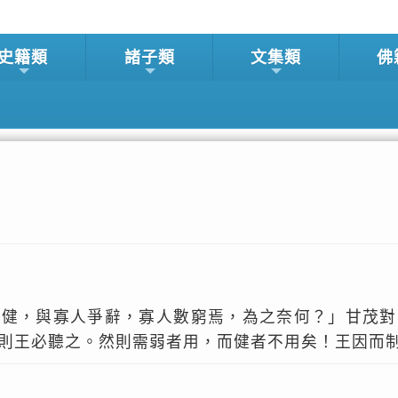
史籍類
諸子類
文集類
佛
多健，與寡人爭辭，寡人數窮焉，為之奈何？」甘茂對
則王必聽之。然則需弱者用，而健者不用矣！王因而