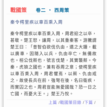
戰國策
卷二 ‧ 西周策
秦令樗里疾以車百乘入周
秦令樗里疾以車百乘入周，周君迎之以卒，
甚敬。楚王怒，讓周，以其重秦客。游騰謂
楚王曰：「昔智伯欲伐仇由，遺之大鍾，載
以廣車，因隨入以兵，仇由卒亡，無備故
也。桓公伐蔡也，號言伐楚，其實襲蔡。今
秦，虎狼之國也，兼有吞周之意；使樗里疾
以車百乘入周，周君懼焉，以蔡、仇由戒
之，故使長兵在前，強弩在後，名曰衞疾，
而實囚之也。周君豈能無愛國哉？恐一日之
亡國，而憂大王。」楚王乃悅。
上篇
/
戰國策目錄
/
下篇
/