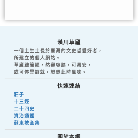
漢川草廬
一個土生土長於臺灣的文史哲愛好者，
所建立的個人網站。
草廬雖簡陋，然審容膝，可易安，
或可停雲詩就，想想此時風味。
快速連結
莊子
十三經
二十四史
資治通鑑
蘇東坡全集
關於本網