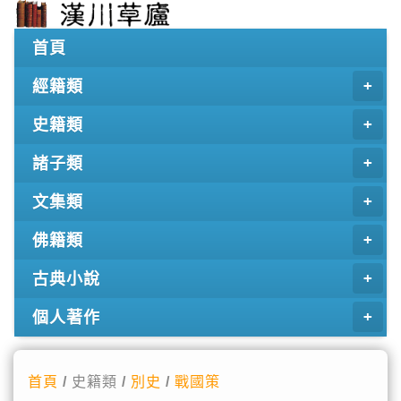
首頁
經籍類
史籍類
諸子類
文集類
佛籍類
古典小說
個人著作
首頁
/ 史籍類 /
別史
/
戰國策