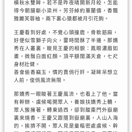
橫秋水雙眸。若不是昨夜晴開新月皎，怎能
得今朝腸斷小梁州。芳芬綽約蕙蘭儔，香飄
雅麗芙蓉袖，兩下裏心猿都被月引花鉤。
王慶看到好處，不覺心頭撞鹿，骨軟筋麻，
好便似雪獅子向火，霎時間酥了半邊。那嬌
秀在人叢裏，睃見王慶的相貌：鳳眼濃眉如
畫，微鬚白面紅顏。頂平額闊滿天倉，七尺
身材壯健。
善會偷香竊玉，慣的賣俏行奸。凝眸呆想立
人前，俊俏風流無限。
那嬌秀一眼睃著王慶風流，也看上了他。當
有幹辦、虞候喝開眾人，養娘扶嬌秀上轎，
眾人簇擁著，轉東過西，卻到酸棗門外嶽廟
裏來燒香。王慶又跟隨到嶽廟裏，人山人海
的，挨擠不開，眾人見是童樞密處虞候、幹