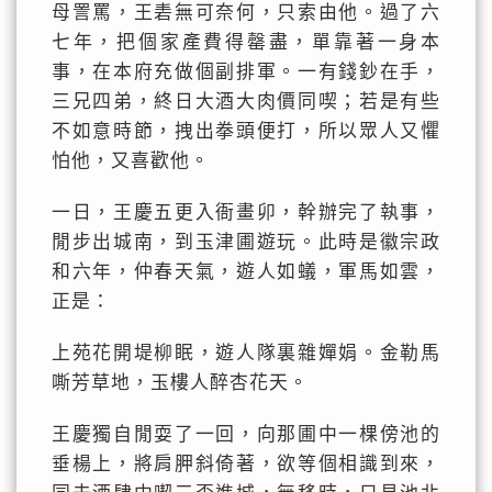
母詈罵，王砉無可奈何，只索由他。過了六
七年，把個家產費得罄盡，單靠著一身本
事，在本府充做個副排軍。一有錢鈔在手，
三兄四弟，終日大酒大肉價同喫；若是有些
不如意時節，拽出拳頭便打，所以眾人又懼
怕他，又喜歡他。
一日，王慶五更入衙畫卯，幹辦完了執事，
閒步出城南，到玉津圃遊玩。此時是徽宗政
和六年，仲春天氣，遊人如蟻，軍馬如雲，
正是：
上苑花開堤柳眠，遊人隊裏雜嬋娟。金勒馬
嘶芳草地，玉樓人醉杏花天。
王慶獨自閒耍了一回，向那圃中一棵傍池的
垂楊上，將肩胛斜倚著，欲等個相識到來，