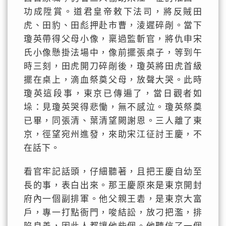
功成陞賞。道君皇帝敕下法司，將反賊田
虎、田豹、田彪押赴市曹，淩遲碎剮。當下
瓊英帶得父母小像，稟過監斬官，將仇申宋
氏小像懸掛法場中，像前擺張桌子，等到午
時三刻，田虎開刀碎剮後，瓊英將田虎首級
擺在桌上，滴血祭奠父母，放聲大哭。此時
瓊英這段事，東京已傳遍了，當日觀者如
垛：見瓊英哭得悲慟，無不感泣。瓊英祭奠
已畢，同張清、葉清望闕謝恩。三人離了東
京，徑望宛州進發，來助宋江征討王慶，不
在話下。
看官牢記話頭，仔細聽著，且把王慶自幼至
長的事，表白出來。那王慶原來是東京開封
府內一個副排軍。他父親王砉，是東京大富
戶，專一打點衙門，唆結訟，放刁把濫，排