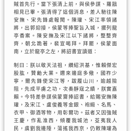
賊首先行。當下張清上前，與侯參謀、羅戩
相見已畢。張清得了這個消息，差人馳往陳
安撫、宋先鋒處報聞。陳瓘、宋江率領諸
將，出郭迎接，侯蒙等捧聖旨入城，擺列龍
亭香案。陳安撫及宋江以下諸將，整整齊
齊，朝北跪著，裴宣喝拜。拜罷，侯蒙面
南，立於龍亭之左，將詔書宣讀道：
制曰：朕以敬天法祖，纘紹洪基，惟賴傑宏
股肱，贊勷大業。邇來邊庭多儆，國祚少
寧，爾先鋒使宋江等，跋履山川，逾越險
阻，先成平虜之功，次奏靜寇之績，朕實嘉
賴。今特差參謀侯蒙齎捧詔書，給賜安撫陳
瓘，及宋江、盧俊義等金銀、袍緞、名馬、
衣甲、御酒等物，用彰爾功。茲者又因強賊
王慶，作亂淮西，傾覆我城池，芟夷我人
民，虞劉我邊陲，蕩搖我西京，仍敕陳瓘為