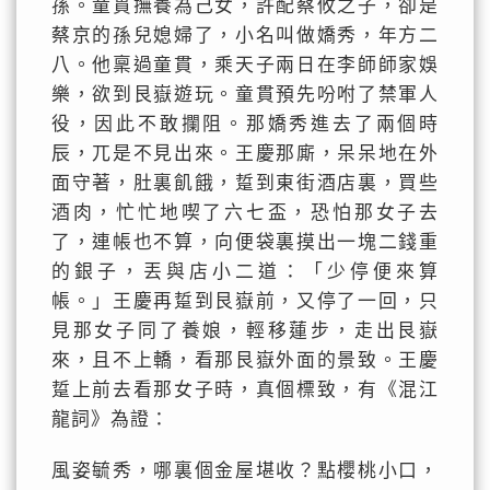
孫。童貫撫養為己女，許配蔡攸之子，卻是
蔡京的孫兒媳婦了，小名叫做嬌秀，年方二
八。他稟過童貫，乘天子兩日在李師師家娛
樂，欲到艮嶽遊玩。童貫預先吩咐了禁軍人
役，因此不敢攔阻。那嬌秀進去了兩個時
辰，兀是不見出來。王慶那廝，呆呆地在外
面守著，肚裏飢餓，踅到東街酒店裏，買些
酒肉，忙忙地喫了六七盃，恐怕那女子去
了，連帳也不算，向便袋裏摸出一塊二錢重
的銀子，丟與店小二道：「少停便來算
帳。」王慶再踅到艮嶽前，又停了一回，只
見那女子同了養娘，輕移蓮步，走出艮嶽
來，且不上轎，看那艮嶽外面的景致。王慶
踅上前去看那女子時，真個標致，有《混江
龍詞》為證：
風姿毓秀，哪裏個金屋堪收？點櫻桃小口，