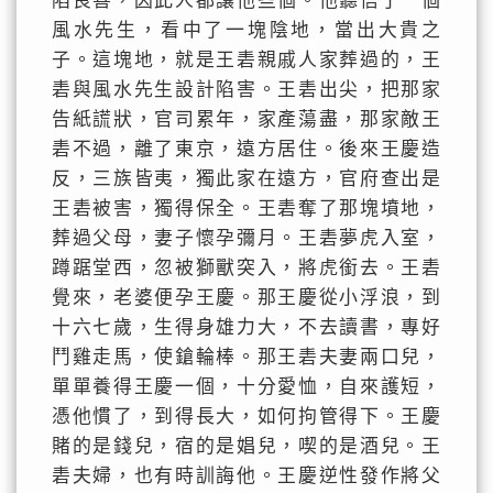
陷良善，因此人都讓他些個。他聽信了一個
風水先生，看中了一塊陰地，當出大貴之
子。這塊地，就是王砉親戚人家葬過的，王
砉與風水先生設計陷害。王砉出尖，把那家
告紙謊狀，官司累年，家產蕩盡，那家敵王
砉不過，離了東京，遠方居住。後來王慶造
反，三族皆夷，獨此家在遠方，官府查出是
王砉被害，獨得保全。王砉奪了那塊墳地，
葬過父母，妻子懷孕彌月。王砉夢虎入室，
蹲踞堂西，忽被獅獸突入，將虎銜去。王砉
覺來，老婆便孕王慶。那王慶從小浮浪，到
十六七歲，生得身雄力大，不去讀書，專好
鬥雞走馬，使鎗輪棒。那王砉夫妻兩口兒，
單單養得王慶一個，十分愛恤，自來護短，
憑他慣了，到得長大，如何拘管得下。王慶
賭的是錢兒，宿的是娼兒，喫的是酒兒。王
砉夫婦，也有時訓誨他。王慶逆性發作將父