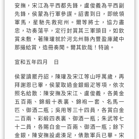
安撫，宋江為平西都先鋒，盧俊義為平西副
先鋒，侯蒙為行軍參謀。詔書到日，即統領
軍馬，星馳先救宛州。爾等將士，協力盡
忠，功奏蕩平，定行封賞其三軍頭目，如欽
賞未敷，著陳瓘就於河北州縣內豐盈庫藏中
那撮給賞，造冊奏聞。爾其欽哉！特諭。
宣和五年四月 日
侯蒙讀罷丹詔，陳瓘及宋江等山呼萬歲，再
拜謝恩已畢，侯蒙取過金銀緞疋等項，依次
照名給散：陳安撫及宋江、盧俊義，各黃金
五百兩、錦緞十表裏、錦袍一套、名馬一
匹、御酒二瓶；吳用等三十四員，各賞白金
二百兩、彩緞四表裏、御酒一瓶；朱武等七
十二員，各賜白金一百兩、御酒一瓶；餘下
金銀，陳安撫設處湊足，俵散軍兵已畢。宋