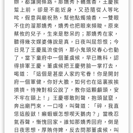
辦，都讓開條路。那嬌秀下轎進香，王慶挨
踅上前，卻是不能近身，又恐隨從人等叱
咤，假意與廟祝熟，幫他點燭燒香，一雙眼
不住的溜那嬌秀，嬌秀也把眼來頻睃。原來
蔡攸的兒子，生來是憨呆的；那嬌秀在家，
聽得幾次媒婆傳說是真，日夜叫屈怨恨；今
日見了王慶風流俊俏，那小鬼頭兒春心也動
了。當下童府中一個董虞候，早已瞧科，認
得排軍王慶。董虞候把王慶劈臉一掌打去，
喝道：「這個是甚麼人家的宅眷！你是開封
府一個軍健，你好大膽，如何也在這裏挨挨
擠擠。待掩對相公說了，教你這顆顱頭，安
不牢在頸上！」王慶哪敢則聲，抱頭鼠竄，
奔出廟門來，一口唾，叫聲道：「碎，我直
恁這般獃！癩蝦蟆怎想喫天鵝肉？」當晚忍
氣吞聲，慚愧回家。誰知那嬌秀回府，倒是
日夜思想，厚賄侍婢，反去問那董虞候，叫