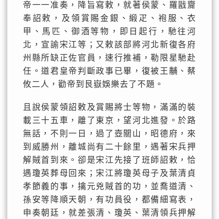
帝一一准奏，降旨寫敕，就著侯蒙、羅戩齎
奉詔敕，及領賞賜金銀、緞疋、袍服、衣
甲、馬匹、御酒等物，即日起行，馳往河
北，宣諭宋江等；又敕該部將河北新復各府
州縣所缺正佐官員，速行推補，勒限星馳赴
任。道君皇帝判斷政事已畢，復被王黼、蔡
攸二人，勸帝到艮嶽娛樂去了不題。
且說侯蒙領詔敕及賞賜將士等物，滿滿的裝
載三十五車，離了東京，望河北進發。於路
無話，不則一日，過了壺關山，昭德府，來
到威勝州，離城尚有二十餘里，遇著宋兵押
解賊首到來。卻是宋江先接了班師詔敕，恰
遇瓊英葬母回來；宋江將瓊英母子及葉清貞
孝節義的事，擒元兇賊首的功，並喬道清、
孫安等降順天朝，有功員役，都備細寫表，
申奏朝廷，就差張清、瓊英、葉清領兵押解