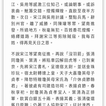
江、吳用等感激三位知己，或論朝事，或訴
衷曲，觥籌交錯，燈燭輝煌，直飲至夜半方
散。次日，宋江與吳用計議，整點兵馬，辭
別州官，離了威勝，同陳瓘等眾，望南進
發。所過地方，秋毫無犯。百姓香花燈燭，
絡繹道路，拜謝宋江等剪除賊寇，我每百
姓，得再見天日之恩。
不說宋江等望南征進，再說「沒羽箭」張清
同瓊英、葉清，將陷車囚解田虎等，已到東
京，先將宋江書札，呈達宿太尉，並送金珠
珍玩。宿太尉轉達上皇，天子大嘉瓊英母子
貞孝，降愁特贈瓊英母宋氏為「介休貞節縣
君」，著彼處有司建造坊祠，表揚貞節，春
秋享祀。封瓊英為貞孝宜人，葉清為正排
軍，欽賞白銀五十兩，表揚其義；張清復還
舊日原職；仍著三人協助宋江，征討淮西，