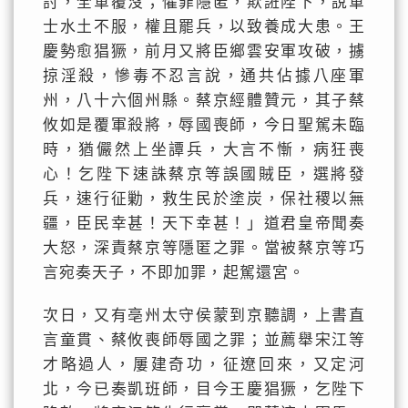
討，全軍覆沒；懼罪隱匿，欺誑陛下，說軍
士水土不服，權且罷兵，以致養成大患。王
慶勢愈猖獗，前月又將臣鄉雲安軍攻破，擄
掠淫殺，慘毒不忍言說，通共佔據八座軍
州，八十六個州縣。蔡京經體贊元，其子蔡
攸如是覆軍殺將，辱國喪師，今日聖駕未臨
時，猶儼然上坐譚兵，大言不慚，病狂喪
心！乞陛下速誅蔡京等誤國賊臣，選將發
兵，速行征勦，救生民於塗炭，保社稷以無
疆，臣民幸甚！天下幸甚！」道君皇帝聞奏
大怒，深責蔡京等隱匿之罪。當被蔡京等巧
言宛奏天子，不即加罪，起駕還宮。
次日，又有亳州太守侯蒙到京聽調，上書直
言童貫、蔡攸喪師辱國之罪；並薦舉宋江等
才略過人，屢建奇功，征遼回來，又定河
北，今已奏凱班師，目今王慶猖獗，乞陛下