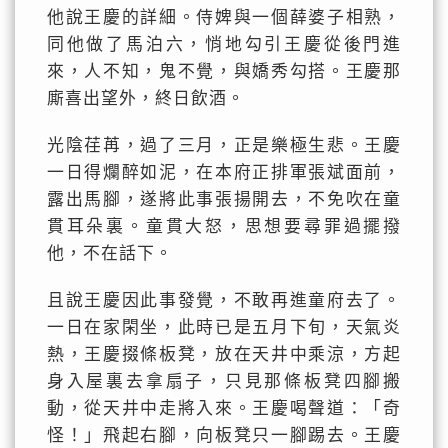
他說王慶的詳細。侍婢與一個薛婆子相熟，
同他做了馬泊六，悄地勾引王慶從後門進
來，人不知，鬼不覺，與嬌秀勾搭。王慶那
廝喜出望外，終日飲酒。
光陰荏苒，過了三月，正是樂極生悲。王慶
一日得爛醉如泥，在本府正排軍張斌面前，
露出馬腳，遂將此事張揚開去，不免吹在童
貫耳朵裏。童貫大怒，思想要尋罪過擺撥
他，不在話下。
且說王慶因此事發覺，不敢再進童府去了。
一日在家閑坐，此時已是五月下旬，天氣炎
熱，王慶掇條板凳，放在天井中乘涼，方起
身入屋裏去拿扇子，只見那條板凳四腳搬
動，從天井中走將入來。王慶喝聲道：「奇
怪！」飛起右腳，向板凳只一腳踢去。王慶