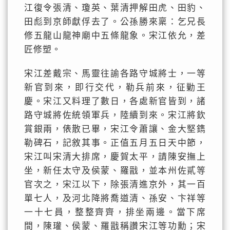
江復令張清、瓊英、葉清押解田虎、田豹、
田彪到京師獻俘去了。公孫勝來稟：乞兄長
修五龍山龍神廟中五條龍象。宋江依允，差
匠修塑。
宋江差戴宗、馬靈往諭各路守城將士，一等
新官到來，即行交代，勒兵前來，征勦王
慶。宋江又料理了數日，各處新官皆到，諸
路守城將佐統領軍兵，陸續到來。宋江將欽
賞銀兩，俵散已畢，宋江令蕭讓、金大堅鐫
勒碑石，記敘其事。正值五月五日天中節，
宋江叫宋清大排席，慶賀太平，請陳安撫上
坐，新任太守及侯蒙、羅戩，並本州佐貳等
官次之，宋江以下，除張清進京外，其一百
單七人，及河北降將喬道清、孫安、卞祥等
一十七員，整整齊齊，排坐兩邊。當下席
間，陳瓘、侯蒙、羅戩稱讚宋江等功勳；宋