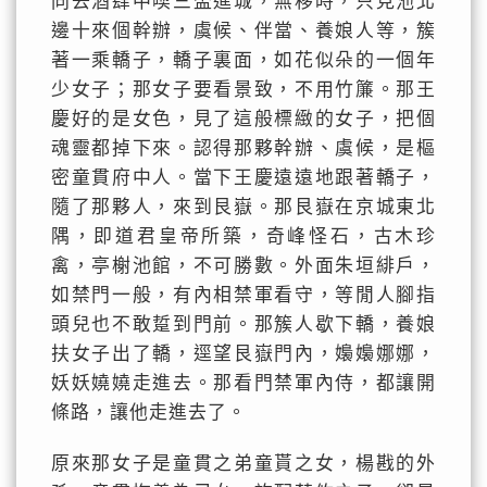
同去酒肆中喫三盃進城，無移時，只見池北
邊十來個幹辦，虞候、伴當、養娘人等，簇
著一乘轎子，轎子裏面，如花似朵的一個年
少女子；那女子要看景致，不用竹簾。那王
慶好的是女色，見了這般標緻的女子，把個
魂靈都掉下來。認得那夥幹辦、虞候，是樞
密童貫府中人。當下王慶遠遠地跟著轎子，
隨了那夥人，來到艮嶽。那艮嶽在京城東北
隅，即道君皇帝所築，奇峰怪石，古木珍
禽，亭榭池館，不可勝數。外面朱垣緋戶，
如禁門一般，有內相禁軍看守，等閒人腳指
頭兒也不敢踅到門前。那簇人歇下轎，養娘
扶女子出了轎，逕望艮嶽門內，嬝嬝娜娜，
妖妖嬈嬈走進去。那看門禁軍內侍，都讓開
條路，讓他走進去了。
原來那女子是童貫之弟童貰之女，楊戡的外