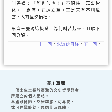
叫聲道：「阿也苦也！」不踢時，萬事皆
休，一踢時，迍邅立至。正是天有不測風
雲，人有旦夕禍福。
畢竟王慶踢這板凳，為何叫苦起來，且聽下
回分解。
上一回
/
水滸傳目錄
/
下一回
/
漢川草廬
一個土生土長於臺灣的文史哲愛好者，
所建立的個人網站。
草廬雖簡陋，然審容膝，可易安，
或可停雲詩就，想想此時風味。