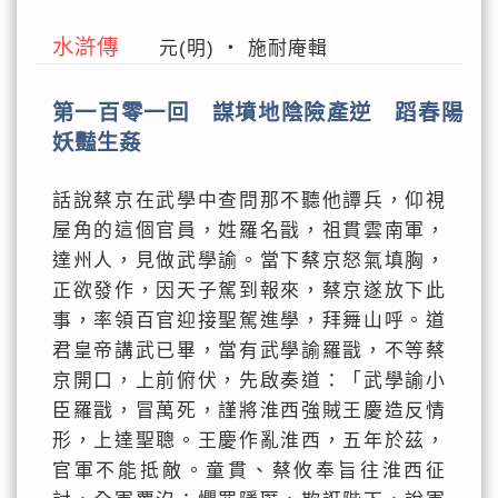
水滸傳
元(明) ‧ 施耐庵輯
第一百零一回 謀墳地陰險產逆 蹈春陽
妖豔生姦
話說蔡京在武學中查問那不聽他譚兵，仰視
屋角的這個官員，姓羅名戩，祖貫雲南軍，
達州人，見做武學諭。當下蔡京怒氣填胸，
正欲發作，因天子駕到報來，蔡京遂放下此
事，率領百官迎接聖駕進學，拜舞山呼。道
君皇帝講武已畢，當有武學諭羅戩，不等蔡
京開口，上前俯伏，先啟奏道：「武學諭小
臣羅戩，冒萬死，謹將淮西強賊王慶造反情
形，上達聖聰。王慶作亂淮西，五年於茲，
官軍不能抵敵。童貫、蔡攸奉旨往淮西征