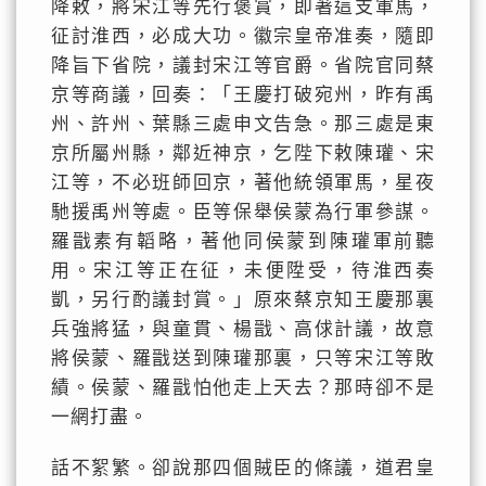
降敕，將宋江等先行褒賞，即著這支軍馬，
征討淮西，必成大功。徽宗皇帝准奏，隨即
降旨下省院，議封宋江等官爵。省院官同蔡
京等商議，回奏：「王慶打破宛州，昨有禹
州、許州、葉縣三處申文告急。那三處是東
京所屬州縣，鄰近神京，乞陛下敕陳瓘、宋
江等，不必班師回京，著他統領軍馬，星夜
馳援禹州等處。臣等保舉侯蒙為行軍參謀。
羅戩素有韜略，著他同侯蒙到陳瓘軍前聽
用。宋江等正在征，未便陞受，待淮西奏
凱，另行酌議封賞。」原來蔡京知王慶那裏
兵強將猛，與童貫、楊戩、高俅計議，故意
將侯蒙、羅戩送到陳瓘那裏，只等宋江等敗
績。侯蒙、羅戩怕他走上天去？那時卻不是
一網打盡。
話不絮繁。卻說那四個賊臣的條議，道君皇