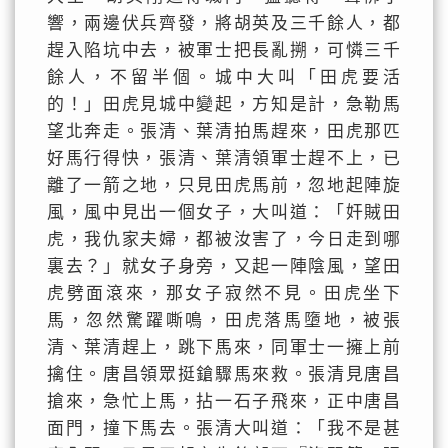
響，兩邊伏兵齊發，將胡英及三千餘人，都
趕入陷坑中去，被軍士把長亂搠，可憐三千
餘人，不留半個。城中大叫「田虎要活
的！」田虎見城中變起，方知是計，急勒馬
望北奔走。張清、葉清拍馬趕來，田虎那匹
好馬行得快，張清、葉清領軍士趕不上，已
離了一箭之地，只見田虎馬前，忽地起陣旋
風，風中見出一個女子，大叫道：「奸賊田
虎，我仇家夫婦，都被汝害了，今日走到哪
裏去？」就女子身旁，又起一陣陰風，望田
虎劈面滾來，那女子寂然不見。田虎坐下
馬，忽然驚躍嘶鳴，田虎落馬墮地，被張
清、葉清趕上，跳下馬來，同軍士一擁上前
擒住。唐昌領眾挺鎗驟馬來救。張清見唐昌
搶來，急忙上馬，拈一石子飛來，正中唐昌
面門，撞下馬去。張清大叫道：「我不是甚