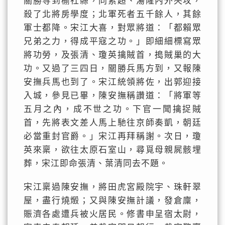
關勝等到榆社縣，同索超、湯隆內外夾攻，
殺了北將房學度；北軍死者五千餘人，其餘
軍士都降。宋江大喜，對眾將道：「都賴眾
兄弟之力，得成平寇之功。」即細細標寫眾
將功勞，及張清、瓊英擒賊首，搗賊巢的大
功。又過了三四日，關勝兵馬方到，又報陳
安撫兵馬也到了。宋江統領將佐，出郭迎接
入城，參見已畢，陳安撫稱讚道：「將軍等
五月之內，成不世之功。下官一聞擒捉賊
首，先將表文差人馬上馳往京師奏凱，朝廷
必當重封官爵。」宋江再拜稱謝。次日，瓊
英來稟，欲往太原石室山，尋覓母親屍骸埋
葬，宋江即命張清、葉清同去不題。
宋江稟過陳安撫，將田虎宮殿院宇、珠軒翠
屋，盡行燒燬；又與陳安撫計議，發倉廩，
賑濟各處遭兵被火居民。修書申呈宿太尉，