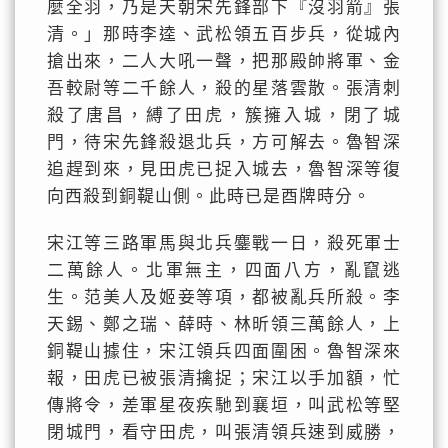
麼全羽，乃是天朝宋先鋒部下『沒羽箭』張
清。」那時李逵、武松領五百步兵，從城內
搶出來，二人大吼一聲，把那殿帥將軍、金
吾較尉等二千餘人，殺的星落雲散。張清刺
殺了唐昌，縛了田虎，簇擁入城，閉了城
門，待宋先鋒殺退北兵，方可解去。魯智深
追趕到來，見田虎已捉入城去，魯智深等復
向西殺到銅鞮山側。此時已是酉牌時分。
宋江等三路軍馬與北兵鏖戰一日，殺死軍士
二萬餘人。北軍無主，四面八方，亂竄逃
生。范美人及姬妾等項，都被亂兵所殺。李
天錫、鄭之瑞、薛時、林昕領三萬餘人，上
銅鞮山據住，宋江領兵四面圍困。魯智深來
報，田虎已被張清擒捉；宋江以手加額，忙
傳將令，差軍星夜疾馳到襄垣，叫武松等堅
閉城門，看守田虎，叫張清領兵速到威勝，