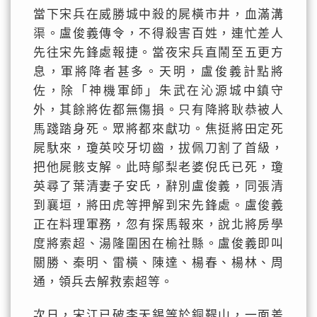
當下宋兵在威勝城中殺的屍橫市井，血滿溝
渠。盧俊義傳令，不得殺害百姓，連忙差人
先往宋先鋒處報捷。當夜宋兵直鬧至五更方
息，軍將降者甚多。天明，盧俊義計點將
佐，除「神機軍師」朱武在沁源城中鎮守
外，其餘將佐都無傷損。只有降將耿恭被人
馬踐踏身死。眾將都來獻功。焦挺將田定死
屍馱來，瓊英咬牙切齒，拔佩刀割了首級，
把他屍骸支解。此時鄔梨老婆倪氏已死，瓊
英尋了葉清妻子安氏，辭別盧俊義，同張清
到襄垣，將田虎等押解到宋先鋒處。盧俊義
正在料理軍務，忽有探馬報來，說北將房學
度將索超、湯隆圍困在榆社縣。盧俊義即叫
關勝、秦明、雷橫、陳達、楊春、楊林、周
通，領兵去解救索超等。
次日，宋江已破李天錫等於銅鞮山，一面差