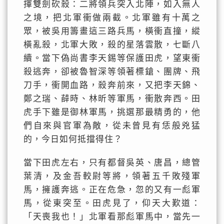
揮雙劍砍殺：二將領兵突入北陣，如入無人
之境，把北軍衝做兩截。北軍雖有十萬之
眾，被吳用籌畫這三路兵馬，橫衝直撞，縱
橫亂殺，北軍大敗，殺的星落雲散，七斷八
續。當下偽尚書李天錫等保護田虎，望東衝
殺逃奔，卻被魯智深等領著標鎗、團牌、飛
刀手，衝開血路，殺奔前來，又把李天錦、
鄭之瑞、薛時、林昕等軍馬，衝散奔西。田
虎手下雖是御林軍馬，挑選那最精勇的，他
們自來與官軍為敵，從未曾見有恁般兇猛
的，今日如何抵擋得住？
當下田虎左右，只有都督吳英、唐昌，總管
葉清，及金吾較尉等將，領著五千敗殘軍
馬，擁護奔逃。正在危急，忽的又有一彪軍
馬，從東突至。田虎見了，仰天大歎道：
「天喪我也！」北軍看那彪軍馬中，當先一