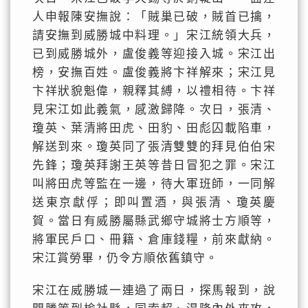
人申報陳安撫說：「賊巢已破，賊首已擒，
請安撫到威勝城中料理。」宋江統領大兵，
已到威勝城外，盧俊義等迎接入城。宋江出
榜，安撫百姓。盧俊義將卞祥解來；宋江見
卞祥狀貌魁偉，親釋其縛，以禮相待。卞祥
見宋江如此義氣，感激歸降。次日，張清、
瓊英、葉清將田虎、田豹、田彪囚載陷車，
解送到來。瓊英同了張清雙雙的拜見伯伯宋
先鋒；瓊英拜謝王英等昔日冒犯之罪。宋江
叫將田虎等監在一邊，待大軍班師，一同解
送東京獻俘；即叫置酒，與張清、瓊英慶
賀。當日有威勝屬縣武鄉守城將士方順等，
將軍民戶口、冊籍、倉庫錢糧，前來獻納。
宋江賞勞畢，仍令方順依舊鎮守。
宋江在威勝城一連過了兩日，探馬報到，說