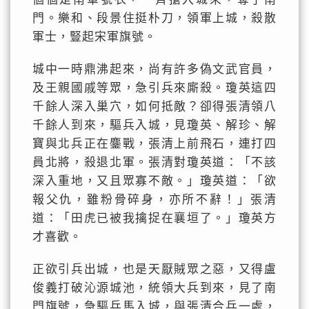
門。樂和、段景住挺朴刀，領軍上城，殺散
軍士，豎起宋軍旗號。
城中一時鼎沸起來，尚有許多偽文武官員，
及王親國戚等眾，急引兵來廝殺。瓊英這四
千餘人深入巢穴，如何抵敵？卻得張清領八
千餘人到來，驅兵入城，見瓊英、解珍、解
寶與北兵正在鏖戰，張清上前飛石，連打四
員北將，殺退北軍。張清對瓊英道：「不該
深入重地，又且眾寡不敵。」瓊英道：「欲
報父仇，雖粉骨碎身，亦所不辭！」張清
道：「田虎已被我擒捉在襄垣了。」瓊英方
才喜歡。
正欲引兵出城，也是天厭賊眾之惡，又得盧
俊義打破沁源城池，統領大兵到來，見了南
門旗號，急驅兵馬入城，與張清合兵一處，