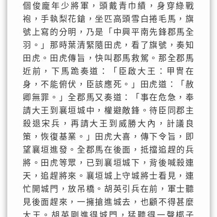
個俊龐年少將軍，頭戴青巾績，身穿綠戰
袍，手執梨花鎗，坐匹高頭雪白捲毛馬，旗
號上寫的分明，乃是「中興平南先鋒郡馬全
羽。」那時葉清緊隨田虎，看了旗號，奏知
田虎。田虎傳旨，快叫郡馬救駕。那全郡馬
近前，下馬跪奏道：「臣啟大王：甲冑在
身，不能俯伏，臣該應死。」田虎道：「赦
卿無罪。」全郡馬又奏道：「事在危急，奉
請大王到襄垣城中，權避敵鋒。待臣同郡主
殺退宋兵，再請大王到威勝大內，計議良
策，恢復基業。」田虎大喜，傳下令旨，即
望襄垣進發。全郡馬在後面，抵擋追趕的兵
將。田虎等眾，已到襄垣城下，背後喊殺連
天，追趕將來。襄垣城上守城將士看見，連
忙開城門，放吊橋。胡英引兵在前，軍士聽
見後面趕來，一擁搶進城去，也顧不得甚麼
大王。胡英剛進得城門，猛聽得一聲梆子