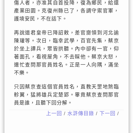
傷人者，亦准其自首投降，復為鄉民，給還
產業田園。克復州縣已了，各調守禦官軍，
護境安民，不在話下。
再說道君皇帝已降詔敕，差官齌領到河北諭
陳瓘等。次日，臨幸武學，百官先集，蔡京
於坐上譚兵，眾皆拱聽。內中卻有一官，仰
著面孔，看視屋角，不去睬他。蔡京大怒，
連忙查問那官員姓名。正是一人向隅，滿坐
不樂。
只因蔡京查這個官員姓名，直教天罡地煞臨
軫翼，猛將雄兵定楚郢。畢竟蔡京查問那官
員是誰，且聽下回分解。
上一回
/
水滸傳目錄
/
下一回
/