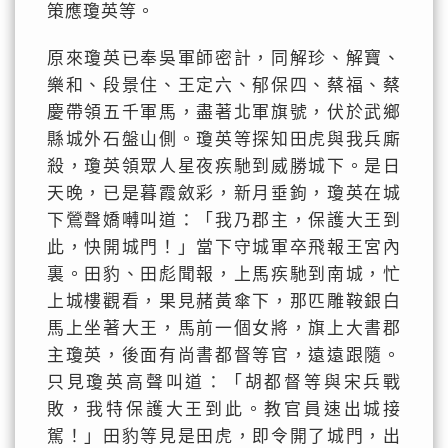
策應瓊英等。
原來瓊英已奉吳軍師密計，同解珍、解寶、
樂和、段景住、王定六、郁保四、蔡福、蔡
慶帶領五千軍馬，盡著北軍旗號，伏於武鄉
縣城外石盤山側。瓊英等探知田虎與我兵廝
殺，瓊英領眾人星夜疾馳到威勝城下。是日
天晚，已是暮霞斂彩，新月垂鉤，瓊英在城
下鶯聲嬌囀叫道：「我乃郡主，保護大王到
此，快開城門！」當下守城軍卒飛報王宮內
裏。田豹、田彪聞報，上馬疾馳到南城，忙
上城樓觀看，果見赭黃傘下，那匹雕鞍銀白
馬上坐著大王，馬前一個女將，旗上大書郡
主瓊英，後面有尚書都督等官，遠遠跟隨。
只見瓊英高聲叫道：「胡都督等與宋兵戰
敗，我特保護大王到此。教官員速出城接
駕！」田豹等見是田虎，即令開了城門，出