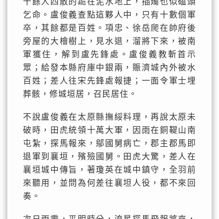
千餘人四散的跪在泥水地上，插燭也似磕頭
乞命。盧俊義查點這夥人中，只有十數個軍
卒，其餘都是百姓。項忠、徐岳爬在帥府後
旁屋的大檜樹上，見水退，溜將下來，被南
軍獲住，解到盧先鋒處。盧俊義教斬首示
眾；給發本縣府庫中銀兩，賑濟城內外被水
百姓；差人往宋先鋒處報捷；一面令軍士埋
葬骸，修城垣居，召民居住。
不說盧俊義在太原縣撫綏料理，再說太原未
破時，田虎統領十萬大軍，因雨在銅鞮山南
屯紮，探馬報來，鄔國舅病亡，郡主郡馬即
退軍到襄垣，殯殮國舅。田虎大驚，差人在
襄垣城中傳旨，著瓊英在城中鎮守，全羽前
來聽用，並問為何差往襄坦人役，都不來回
奏。