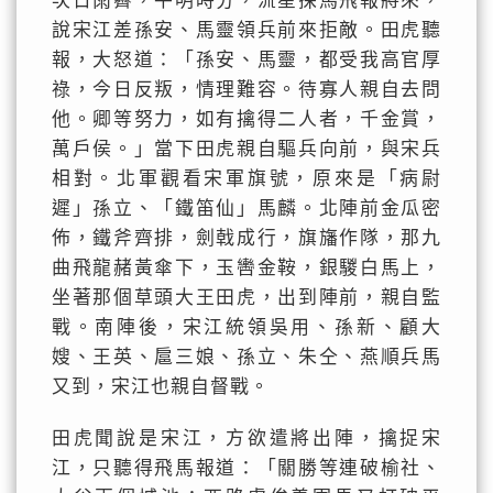
次日雨霽，平明時分，流星探馬飛報將來，
說宋江差孫安、馬靈領兵前來拒敵。田虎聽
報，大怒道：「孫安、馬靈，都受我高官厚
祿，今日反叛，情理難容。待寡人親自去問
他。卿等努力，如有擒得二人者，千金賞，
萬戶侯。」當下田虎親自驅兵向前，與宋兵
相對。北軍觀看宋軍旗號，原來是「病尉
遲」孫立、「鐵笛仙」馬麟。北陣前金瓜密
佈，鐵斧齊排，劍戟成行，旗旛作隊，那九
曲飛龍赭黃傘下，玉轡金鞍，銀騣白馬上，
坐著那個草頭大王田虎，出到陣前，親自監
戰。南陣後，宋江統領吳用、孫新、顧大
嫂、王英、扈三娘、孫立、朱仝、燕順兵馬
又到，宋江也親自督戰。
田虎聞說是宋江，方欲遣將出陣，擒捉宋
江，只聽得飛馬報道：「關勝等連破榆社、