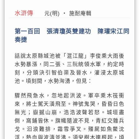
水滸傳
元(明) ‧ 施耐庵輯
第一百回 張清瓊英雙建功 陳瓘宋江同
奏捷
話說太原縣城池被「混江龍」李俊乘大雨後
水勢暴漲，同二張、三阮統領水軍，約定時
刻，分頭決引智伯渠及晉水，灌浸太原城
池。頃刻間，水勢洶湧，但見：
驟然飛急水，忽地起洪波。軍卒乘木筏衝
來，將士駕天潢飛至。神號鬼哭，昏昏日色
無光；嶽撼山崩，浩浩波聲若怒。城垣盡
倒，窩鋪皆休。旗幟隨波不見，青紅交雜兵
戈。汨浪難排，霜雪爭叉。殭屍如魚鱉沈
浮，熱血與波濤並沸。須臾樹木連根起，頃