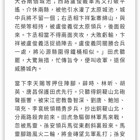
大谷兩個城池；西路盧俊義軍馬又打破平
遙、介休兩縣，被他引水灌了太原城池，城
中兵將不留一個；右丞相卞祥紮寨綿山，與
花榮等相持，被盧俊義從太原領兵，後面殺
來。卞丞相當不得兩面夾攻，大敗虧輸，卞
祥被盧俊義活捉過陣去。盧俊義同關勝合兵
一處，將沁源縣圍得鐵桶相似。」田虎聽
罷，大驚無措，忙傳旨令，便叫收軍，退保
威勝城內。
當下李天賜等押住陣腳，薛時、林昕、胡
英、唐昌保護田虎先行。只聽得銅鞮山北砲
聲振響，被宋江密教魯智深、劉唐、鮑旭、
項充、李袞統領精勇步兵，抄出銅鞮山北，
分兩路殺奔前來。田虎急驅御林軍馬來戰，
忽被馬靈、孫安領兵馬從東剷斜裏殺來。馬
靈腳踏風火二輪，將金磚望北軍亂打；孫安