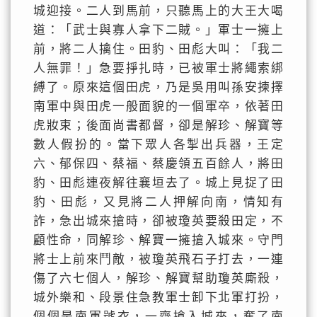
城迎接。二人到馬前，只聽馬上的大王大喝
道：「武士與寡人拿下二賊。」軍士一擁上
前，將二人擒住。田豹、田彪大叫：「我二
人無罪！」急要掙扎時，已被軍士將繩索綁
縛了。原來這個田虎，乃是吳用叫孫安揀擇
南軍中與田虎一般面貌的一個軍卒，依著田
虎妝束；後面尚書都督，卻是解珍、解寶等
數人假扮的。當下眾人各掣出兵器，王定
六、郁保四、蔡福、蔡慶領五百餘人，將田
豹、田彪連夜解往襄垣去了。城上見捉了田
豹、田彪，又見將二人押解向南，情知有
詐，急出城來搶時，卻被瓊英要殺田定，不
顧性命，同解珍、解寶一擁搶入城來。守門
將士上前來鬥敵，被瓊英飛石子打去，一連
傷了六七個人，解珍、解寶幫助瓊英廝殺，
城外樂和、段景住急教軍士卸下北軍打扮，
個個是南軍號衣，一齊搶入城來，奪了南