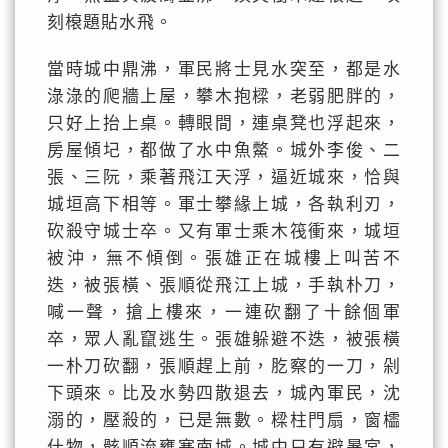
刻榱題貼水飛。
當時城中鼎沸，軍民將士見水突至，都是水
淥淥的爬牆上屋，攀木抱樑，老弱肥胖的，
只好上抬上桌。轉眼間，連桌凳也浮起來，
房屋傾圮，都做了水中魚鱉。城外李俊、二
張、三阮，乘著飛江天浮，逼近城來，恰與
城垣高下相等。軍士攀緣上城，各執利刃，
砍殺守城士卒。又有軍士乘木筏衝來，城垣
被沖，無不傾倒。張雄正在城樓上叫苦不
迭，被張橫、張順從飛江上城，手執朴刀，
喊一聲，搶上樓來，一連砍翻了十餘個軍
卒，眾人亂竄逃生。張雄躲避不迭，被張橫
一朴刀砍翻，張順趕上前，肐察的一刀，剁
下頭來。比及水勢四散退去，城內軍民，沈
溺的，壓殺的，已是無數。樑柱門扇，窗櫺
什物，骸順流壅塞南城。城中只有避暑宮，