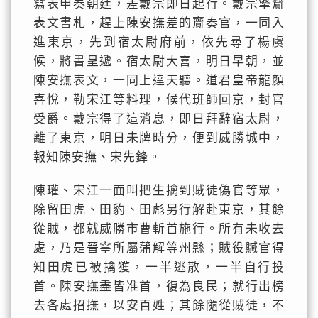
寫表申奏朝廷，差戴宗即日起行。戴宗擎齎
表文書札，趕上陳安撫差的齎奏官，一同入
進東京，先到宿太尉府前，依先尋了楊虞
候，將書呈遞。宿太尉大喜，明日早朝，並
陳安撫表文，一同上達天聽。道君皇帝龍顏
喜悅，勒宋江等料理，候代班師回京，封官
受爵。戴宗得了這消息，即日拜辭宿太尉，
離了東京，明日未牌時分，便到威勝城中，
報知陳安撫、宋先鋒。
陳瓘、宋江一面叫把生擒到賊徒偽官等眾，
除留田虎、田豹、田彪另行解赴東京，其餘
從賊，都就威勝市曹斬首施行。所有未收去
處，乃是晉寧所屬蒲解等州縣；賊役贓官得
知田虎已被擒獲，一半逃散，一半自行投
首。陳安撫盡皆准首，復為良民；就行出榜
去各處招撫，以安百姓；其餘隨從賊徒，不