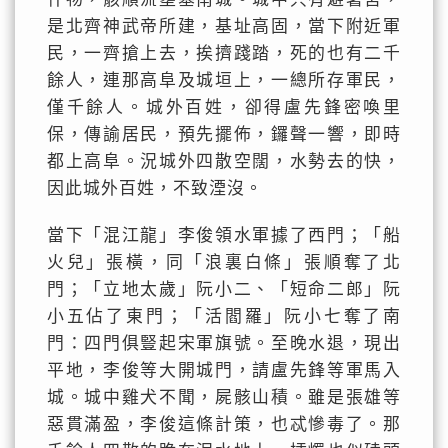
是北齊神武帝所建，基址高固，當下附近軍
民，一齊搶上去，挨擠踐踏，死的也有二千
餘人，連那高阜及城垣上，一總所存軍民，
僅千餘人。城外百姓，卻得盧先鋒密喚里
保，傳諭居民，預先擺佈，鑼聲一響，即時
都上高阜。況城外四散空闊，水勢去的快，
因此城外百姓，不致湮沒。
當下「混江龍」李俊領水軍據了西門；「船
火兒」張橫，同「浪裏白條」張順奪了北
門；「立地太歲」阮小二、「短命二郎」阮
小五佔了東門；「活閻羅」阮小七奪了南
門：四門俱豎起宋軍旗號。至晚水退，現出
平地，李俊等大開城門，請盧先鋒等軍馬入
城。城中雞犬不聞，屍骸山積。雖是張雄等
惡貫滿盈，李俊這條計策，也忒慘毒了。那