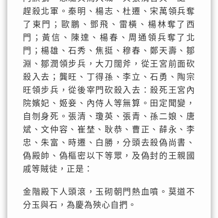
趕殺北軍。秦明、楊志、杜遷、宋萬領兵奪
了東門；歐鵬、鄧飛、雷橫、楊林奪了西
門；黃信、陳達、楊春、周通領兵奪了北
門；楊雄、石秀、焦挺、穆春、鄭天壽、鄒
淵、鄒潤領步兵，大刀闊斧，從王宮前面砍
殺入去；龔旺、丁得孫、李立、石勇、陶宗
旺領步兵，從後宰門砍殺入去：殺死王宮內
院嬪妃、姬妾、內侍人等無算。田定聞變，
自刎身死。張清、瓊英、張青、孫二娘、唐
斌、文仲容、崔埜、耿恭、曹正、薛永、李
忠、朱富、時遷、白勝，分頭去殺偽尚書、
偽殿帥、偽樞密以下等眾，及偽封的王親國
戚等賊徒，正是：
金階殿下人頭滾，玉砌朝門熱血噴。莫道不
分玉與石，為慶為殃心自捫。