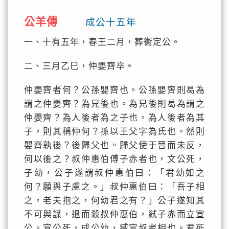
公羊傳
成公十五年
一、十有五年，春王二月，葬衞定公。
二、三月乙巳，仲嬰齊卒。
仲嬰齊者何？公孫嬰齊也。公孫嬰齊則曷為
謂之仲嬰齊？為兄後也。為兄後則曷為謂之
仲嬰齊？為人後者為之子也。為人後者為其
子，則其稱仲何？孫以王父字為氏也。然則
嬰齊孰後？後歸父也。歸父使于晉而未反，
何以後之？叔仲惠伯傅子赤者也，文公死，
子幼，公子遂謂叔仲惠伯曰：「君幼如之
何？願與子慮之。」叔仲惠伯曰：「吾子相
之，老夫抱之，何幼君之有？」公子遂知其
不可與謀，退而殺叔仲惠伯，弒子赤而立宣
公。宣公死，成公幼，臧宣叔者相也。君死