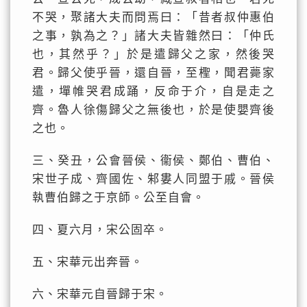
不哭，聚諸大夫而問焉曰：「昔者叔仲惠伯
之事，孰為之？」諸大夫皆雜然曰：「仲氏
也，其然乎？」於是遣歸父之家，然後哭
君。歸父使乎晉，還自晉，至檉，聞君薨家
遣，墠帷哭君成踊，反命于介，自是走之
齊。魯人徐傷歸父之無後也，於是使嬰齊後
之也。
三、癸丑，公會晉侯、衞侯、鄭伯、曹伯、
宋世子成、齊國佐、邾婁人同盟于戚。晉侯
執曹伯歸之于京師。公至自會。
四、夏六月，宋公固卒。
五、宋華元出奔晉。
六、宋華元自晉歸于宋。