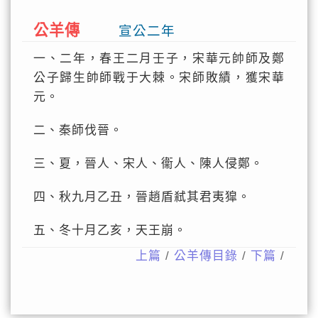
公羊傳
宣公二年
一、二年，春王二月壬子，宋華元帥師及鄭
公子歸生帥師戰于大棘。宋師敗績，獲宋華
元。
二、秦師伐晉。
三、夏，晉人、宋人、衞人、陳人侵鄭。
四、秋九月乙丑，晉趙盾弒其君夷獔。
五、冬十月乙亥，天王崩。
上篇
/
公羊傳目錄
/
下篇
/