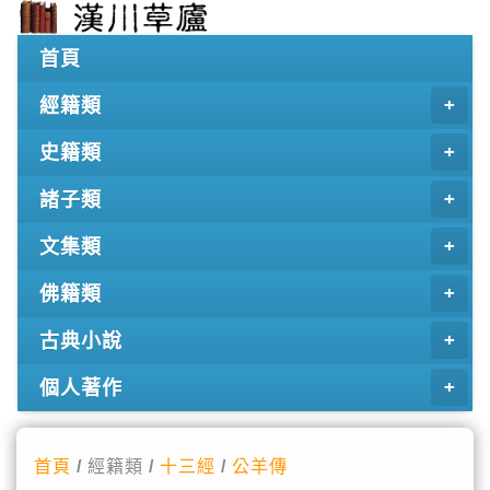
首頁
經籍類
史籍類
諸子類
文集類
佛籍類
古典小說
個人著作
首頁
/ 經籍類 /
十三經
/
公羊傳