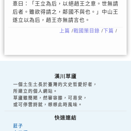
憙曰：「王立為后，以絕趙王之意。世無請
后者。雖欲得請之，鄰國不與也。」中山王
遂立以為后，趙王亦無請言也。
上篇
/
戰國策目錄
/
下篇
/
漢川草廬
一個土生土長於臺灣的文史哲愛好者，
所建立的個人網站。
草廬雖簡陋，然審容膝，可易安，
或可停雲詩就，想想此時風味。
快速連結
莊子