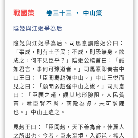
戰國策
卷三十三 ‧ 中山策
陰姬與江姬爭為后
陰姬與江姬爭為后。司馬憙謂陰姬公曰：
「事成，則有土子民；不成，則恐無身。欲
成之，何不見臣乎？」陰姬公稽首曰：「誠
如君言，事何可豫道者。」司馬憙即奏書中
山王曰：「臣聞弱趙強中山。」中山王悅而
見之曰：「願聞弱趙強中山之說。」司馬憙
曰：「臣願之趙，觀其地形險阻，人民貧
富，君臣賢不肖，商敵為資，未可豫陳
也。」中山王遣之。
見趙王曰：「臣聞趙，天下善為音，佳麗人
之所出也。今者，臣來至境，入都邑，觀人