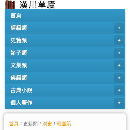
首頁
經籍類
史籍類
諸子類
文集類
佛籍類
古典小說
個人著作
首頁
/ 史籍類 /
別史
/
戰國策