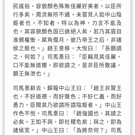
民謠俗，容貌顏色殊無佳麗好美者。以臣所
行多矣，周流無所不通，未嘗見人如中山陰
姬者也。不知者，特以為神，力言不能及
也。其容貌顏色固已過絕人矣，若乃其眉目
准頞權衡，犀角偃月，彼乃帝王之后，非諸
侯之姬也。」趙王意移，大悅曰：「吾願請
之，何如？」司馬憙曰：「臣竊見其佳麗，
口不能無道爾。即欲請之，是非臣所敢議，
願王無泄也。」
司馬憙辭去，歸報中山王曰：「趙王非賢王
也。不好道德，而好聲色；不好仁義，而好
勇力。臣聞其乃欲請所謂陰姬者。」中山王
作色不悅。司馬憙曰：「趙強國也，其請之
必矣。王如不與，即社稷危矣；與之，即為
諸侯笑。」中山王曰：「為將奈何？」司馬