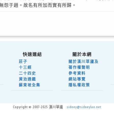
無怨于趙。故名有所加而實有所歸。
快速連結
關於本網
莊子
關於漢川草廬及
十三經
著作權聲明
二十四史
參考資料
資治通鑑
網站導覽
蘇東坡全集
隱私權政策
Copyright © 2007-2025 漢川草廬
sidney@sidneyluo.net