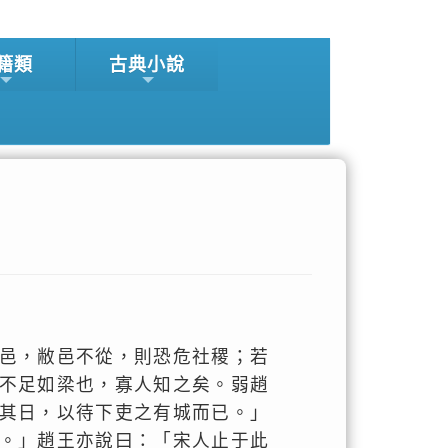
籍類
古典小說
邑，敝邑不從，則恐危社稷；若
不足如梁也，寡人知之矣。弱趙
其日，以待下吏之有城而已。」
。」趙王亦說曰：「宋人止于此