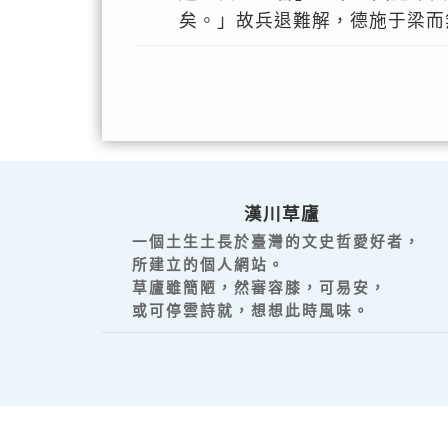
矣。」故兵退難解，德施于梁而
漢川草廬
一個土生土長於臺灣的文史哲愛好者，
所建立的個人網站。
草廬雖簡陋，然審容膝，可易安，
或可停雲詩就，想想此時風味。