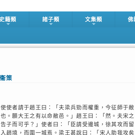
史籍類
諸子類
文集類
佛
、衞策
君使使者請于趙王曰：「夫梁兵勁而權重，今征師于敝
忍也。願大王之有以命敝邑。」趙王曰：「然。夫宋之
以告子而可乎？」使者曰：「臣請受邊城，徐其攻而留
兵入趙境，而圍一城焉。梁王甚說曰：「宋人助我攻矣