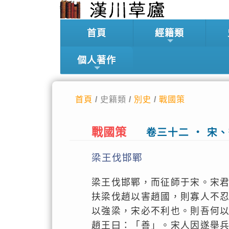
首頁
經籍類
個人著作
首頁
/ 史籍類 /
別史
/
戰國策
戰國策
卷三十二 ‧ 宋
梁王伐邯鄲
梁王伐邯鄲，而征師于宋。宋
扶梁伐趙以害趙國，則寡人不
以強梁，宋必不利也。則吾何
趙王曰：「善」。宋人因遂舉