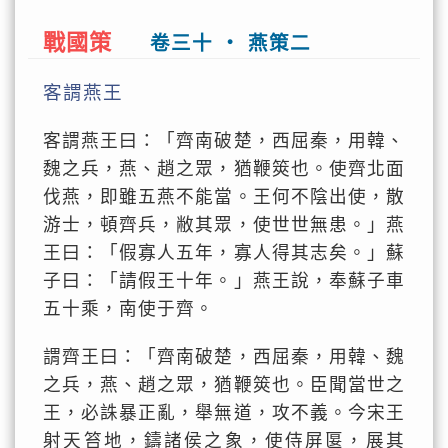
戰國策
卷三十 ‧ 燕策二
客謂燕王
客謂燕王曰：「齊南破楚，西屈秦，用韓、
魏之兵，燕、趙之眾，猶鞭筴也。使齊北面
伐燕，即雖五燕不能當。王何不陰出使，散
游士，頓齊兵，敝其眾，使世世無患。」燕
王曰：「假寡人五年，寡人得其志矣。」蘇
子曰：「請假王十年。」燕王說，奉蘇子車
五十乘，南使于齊。
謂齊王曰：「齊南破楚，西屈秦，用韓、魏
之兵，燕、趙之眾，猶鞭筴也。臣聞當世之
王，必誅暴正亂，舉無道，攻不義。今宋王
射天笞地，鑄諸侯之象，使侍屏匽，展其