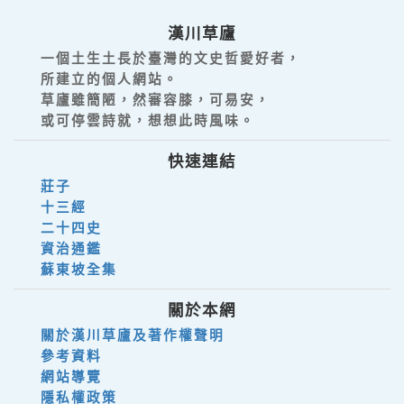
漢川草廬
一個土生土長於臺灣的文史哲愛好者，
所建立的個人網站。
草廬雖簡陋，然審容膝，可易安，
或可停雲詩就，想想此時風味。
快速連結
莊子
十三經
二十四史
資治通鑑
蘇東坡全集
關於本網
關於漢川草廬及著作權聲明
參考資料
網站導覽
隱私權政策