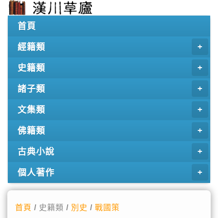
首頁
經籍類
史籍類
諸子類
文集類
佛籍類
古典小說
個人著作
首頁
/ 史籍類 /
別史
/
戰國策