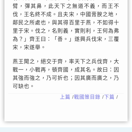
臂，彈其鼻，此天下之無道不義，而王不
伐，王名終不成。且夫宋，中國膏腴之地，
鄰民之所處也，與其得百里于燕，不如得十
里于宋。伐之，名則義，實則利，王何為弗
為？」齊王曰：「善。」遂興兵伐宋，三覆
宋，宋遂舉。
燕王聞之，絕交于齊，率天下之兵伐齊，大
戰一，小戰再，頓齊國，成其名。故曰：因
其強而強之，乃可折也；因其廣而廣之，乃
可缺也。
上篇
/
戰國策目錄
/
下篇
/