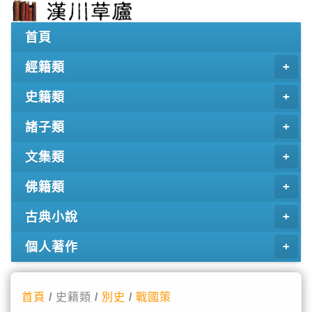
首頁
經籍類
史籍類
諸子類
文集類
佛籍類
古典小說
個人著作
首頁
/ 史籍類 /
別史
/
戰國策