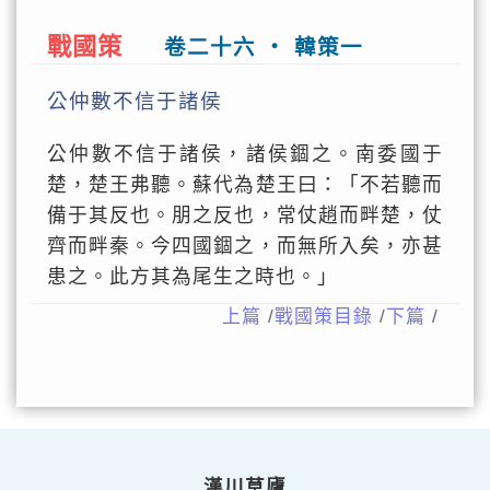
戰國策
卷二十六 ‧ 韓策一
公仲數不信于諸侯
公仲數不信于諸侯，諸侯錮之。南委國于
楚，楚王弗聽。蘇代為楚王曰：「不若聽而
備于其反也。朋之反也，常仗趙而畔楚，仗
齊而畔秦。今四國錮之，而無所入矣，亦甚
患之。此方其為尾生之時也。」
上篇
/
戰國策目錄
/
下篇
/
漢川草廬