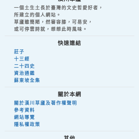
一個土生土長於臺灣的文史哲愛好者，
所建立的個人網站。
草廬雖簡陋，然審容膝，可易安，
或可停雲詩就，想想此時風味。
快速連結
莊子
十三經
二十四史
資治通鑑
蘇東坡全集
關於本網
關於漢川草廬及著作權聲明
參考資料
網站導覽
隱私權政策
其他