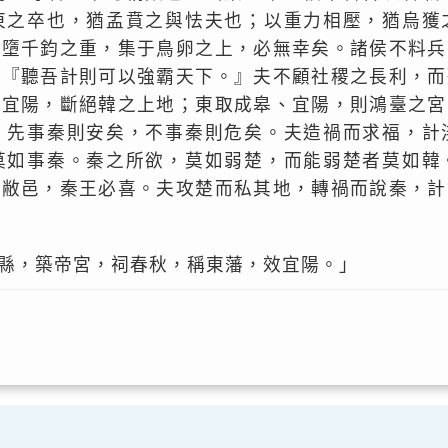
東之卒也，猶孟賁之與怯夫也；以重力相壓，猶烏獲
于墮千鈞之重，集于鳥卵之上，必無幸矣。諸侯不料兵
：『聽吾計則可以強霸天下。』夫不顧社稷之長利，而
據宜陽，斷絕韓之上地；東取成皋、宜陽，則鴻臺之宮
。先事秦則安矣，不事秦則危矣。夫造禍而求福，計
莫如事秦。秦之所欲，莫如弱楚，而能弱楚者莫如韓
為敝邑，秦王必喜。夫攻楚而私其地，轉禍而說秦，計
縣，築帝宮，祠春秋，稱東藩，效宜陽。」