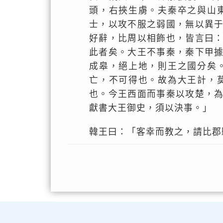
頭，右挾生虜。夫秦卒之與山
士，以攻不服之弱國，無以異
好辭，比周以相飾也，皆言曰
此者矣。大王不事秦，秦下甲
成皋，絕上地，則王之國分矣
亡，不可得也。故為大王計，
也。今王西面而事秦以攻楚，
獻書大王御史，須以決事。」
韓王曰：「客幸而教之，請比郡