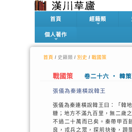
首頁
經籍類
個人著作
首頁
/ 史籍類 /
別史
/
戰國策
戰國策
卷二十六 ‧ 韓
張儀為秦連橫說韓王
張儀為秦連橫說韓王曰：「韓
糠；地方不滿九百里，無二歲
不過二十萬而已矣。秦帶甲百
良，戎兵之眾，探前抉後，蹄