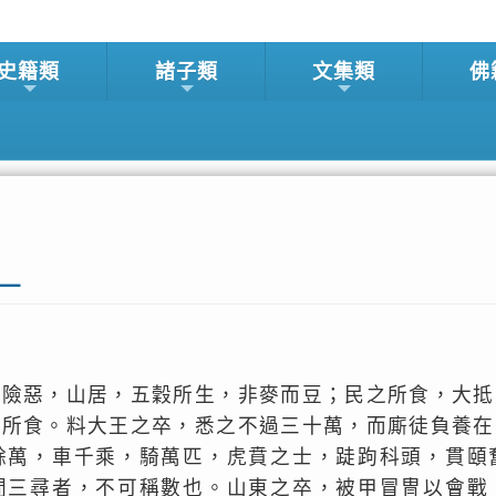
史籍類
諸子類
文集類
佛
策一
地險惡，山居，五穀所生，非麥而豆；民之所食，大抵
之所食。料大王之卒，悉之不過三十萬，而廝徒負養在
餘萬，車千乘，騎萬匹，虎賁之士，跿跔科頭，貫頤
間三尋者，不可稱數也。山東之卒，被甲冒冑以會戰