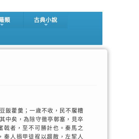
籍類
古典小說
豆飯藿羹；一歲不收，民不饜糟
其中矣，為除守徼亭鄣塞，見卒
奮戟者，至不可勝計也。秦馬之
，秦人捐甲徒裎以趨敵，左挈人