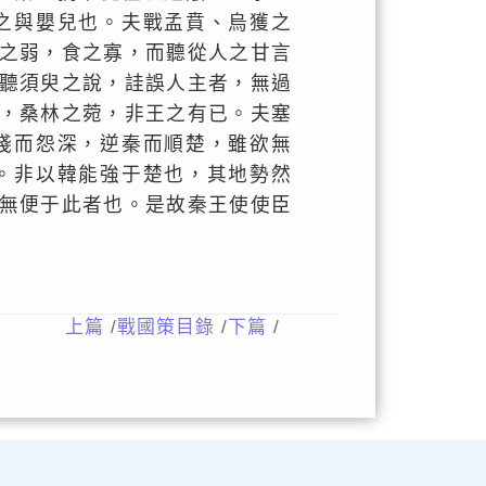
之與嬰兒也。夫戰孟賁、烏獲之
之弱，食之寡，而聽從人之甘言
聽須臾之說，詿誤人主者，無過
，桑林之菀，非王之有已。夫塞
淺而怨深，逆秦而順楚，雖欲無
。非以韓能強于楚也，其地勢然
無便于此者也。是故秦王使使臣
上篇
/
戰國策目錄
/
下篇
/