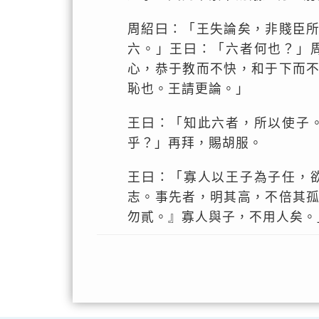
周紹曰：「王失論矣，非賤臣
六。」王曰：「六者何也？」
心，恭于教而不快，和于下而
恥也。王請更論。」
王曰：「知此六者，所以使子
乎？」再拜，賜胡服。
王曰：「寡人以王子為子任，
志。事先者，明其高，不倍其
勿貳。』寡人與子，不用人矣。