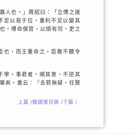
寡人也。」周紹曰：「立傅之道
不足以易于位，重利不足以變其
也。傅命僕官，以煩有司，吏之
臣也，而王重命之，臣敢不聽令
于學。事君者，順其意，不逆其
畢矣。書云：『去邪無疑，任賢
。
上篇
/
戰國策目錄
/
下篇
/