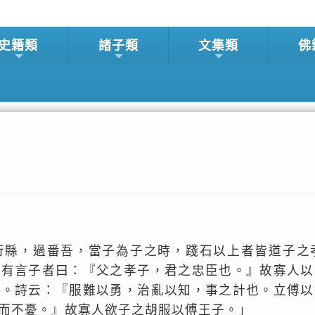
史籍類
諸子類
文集類
佛
行縣，過番吾，當子為子之時，踐石以上者皆道子之
人有言子者曰：『父之孝子，君之忠臣也。』故寡人以
期。詩云：『服難以勇，治亂以知，事之計也。立傅以
而不憂。』故寡人欲子之胡服以傅王子。」