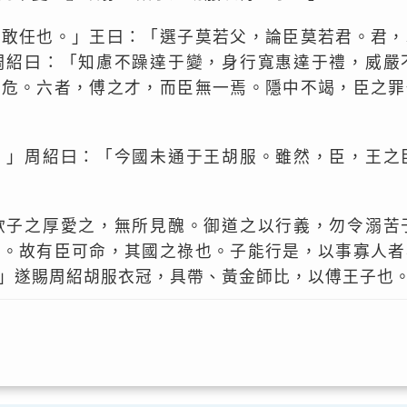
所敢任也。」王曰：「選子莫若父，論臣莫若君。君，
周紹曰：「知慮不躁達于變，身行寬惠達于禮，威嚴
不危。六者，傅之才，而臣無一焉。隱中不竭，臣之罪
。」周紹曰：「今國未通于王胡服。雖然，臣，王之
欲子之厚愛之，無所見醜。御道之以行義，勿令溺苦
孤。故有臣可命，其國之祿也。子能行是，以事寡人者
」遂賜周紹胡服衣冠，具帶、黃金師比，以傅王子也