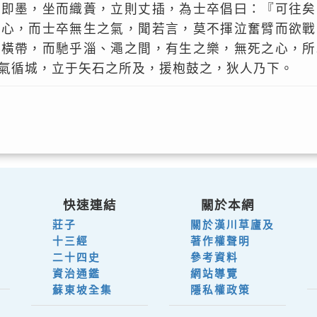
在即墨，坐而織蕢，立則丈插，為士卒倡曰：『可往矣
之心，而士卒無生之氣，聞若言，莫不揮泣奮臂而欲戰
金橫帶，而馳乎淄、澠之間，有生之樂，無死之心，所
氣循城，立于矢石之所及，援枹鼓之，狄人乃下。
快速連結
關於本網
莊子
關於漢川草廬及
十三經
著作權聲明
二十四史
參考資料
資治通鑑
網站導覽
蘇東坡全集
隱私權政策