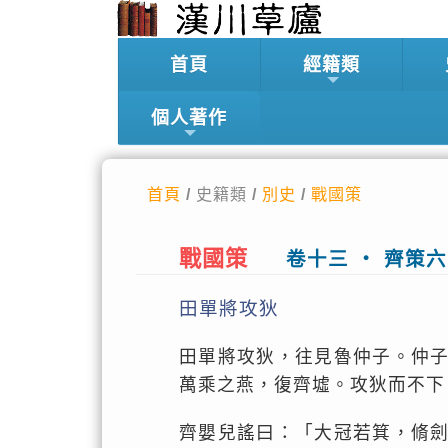
首頁
經籍類
個人著作
首頁
/ 史籍類 /
別史
/
戰國策
戰國策
卷十三 ‧ 齊策六
田單將攻狄
田單將攻狄，往見魯仲子。仲
萬乘之燕，復齊墟。攻狄而不下
齊嬰兒謠曰：「大冠若箕，脩