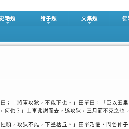
史籍類
諸子類
文集類
佛
子曰；「將軍攻狄，不能下也。」田單曰：「臣以五里
，何也？」上車弗謝而去。遂攻狄，三月而不克之也
劍拄頤，攻狄不能，下壘枯丘。」田單乃懼，問魯仲子