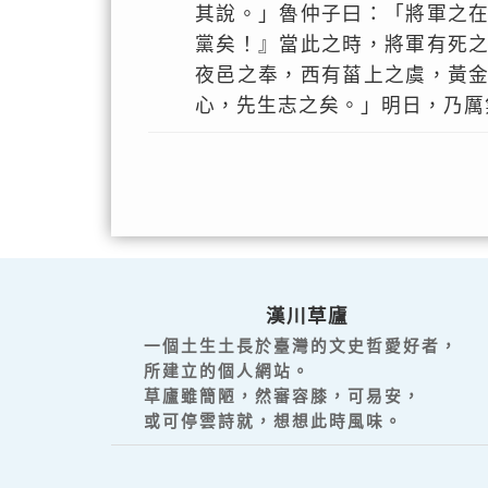
其說。」魯仲子曰：「將軍之
黨矣！』當此之時，將軍有死
夜邑之奉，西有菑上之虞，黃
心，先生志之矣。」明日，乃厲
漢川草廬
一個土生土長於臺灣的文史哲愛好者，
所建立的個人網站。
草廬雖簡陋，然審容膝，可易安，
或可停雲詩就，想想此時風味。