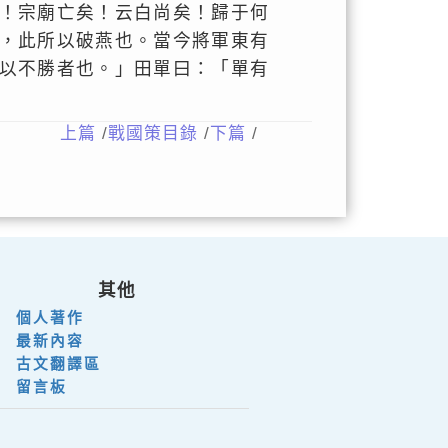
！宗廟亡矣！云白尚矣！歸于何
，此所以破燕也。當今將軍東有
以不勝者也。」田單曰：「單有
上篇
/
戰國策目錄
/
下篇
/
其他
個人著作
最新內容
古文翻譯區
留言板