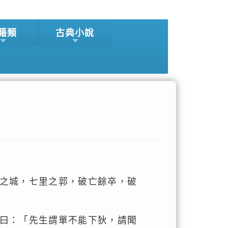
籍類
古典小說
之城，七里之郭，破亡餘卒，破
。
曰：「先生謂單不能下狄，請聞