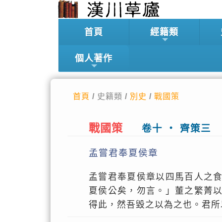
首頁
經籍類
個人著作
首頁
/ 史籍類 /
別史
/
戰國策
戰國策
卷十 ‧ 齊策三
孟嘗君奉夏侯章
孟嘗君奉夏侯章以四馬百人之
夏侯公矣，勿言。」董之繁菁
得此，然吾毀之以為之也。君所