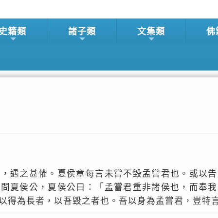
史籍類
諸子類
文集類
佛
食，遇之甚懽。夏侯章每言未嘗不毀孟嘗君也。或以告
以問夏侯公，夏侯公曰：「孟嘗君重非諸侯也，而奉我
以得為長者，以吾毀之者也。吾以身為孟嘗君，豈特