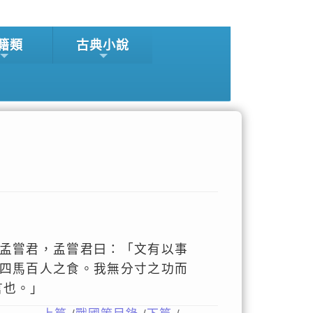
籍類
古典小說
孟嘗君，孟嘗君曰：「文有以事
四馬百人之食。我無分寸之功而
言也。」