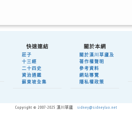
快速連結
關於本網
莊子
關於漢川草廬及
十三經
著作權聲明
二十四史
參考資料
資治通鑑
網站導覽
蘇東坡全集
隱私權政策
Copyright © 2007-2025 漢川草廬
sidney@sidneyluo.net