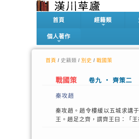
首頁
經籍類
個人著作
首頁
/ 史籍類 /
別史
/
戰國策
戰國策
卷九 ‧ 齊策二
秦攻趙
秦攻趙。趙令樓緩以五城求講
王。趙足之齊，謂齊王曰：「王