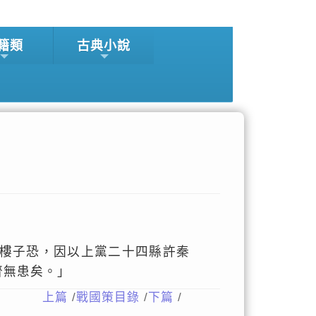
籍類
古典小說
樓子恐，因以上黨二十四縣許秦
齊無患矣。」
上篇
/
戰國策目錄
/
下篇
/