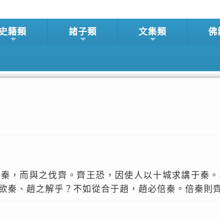
史籍類
諸子類
文集類
佛
于秦，而與之伐齊。齊王恐，因使人以十城求講于秦。
欲秦、趙之解乎？不如從合于趙，趙必倍秦。倍秦則