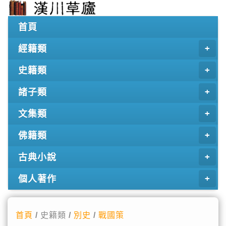
首頁
經籍類
史籍類
諸子類
文集類
佛籍類
古典小說
個人著作
首頁
/ 史籍類 /
別史
/
戰國策