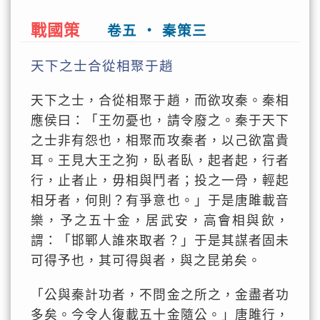
戰國策
卷五 ‧ 秦策三
天下之士合從相聚于趙
天下之士，合從相聚于趙，而欲攻秦。秦相
應侯曰：「王勿憂也，請令廢之。秦于天下
之士非有怨也，相聚而攻秦者，以己欲富貴
耳。王見大王之狗，臥者臥，起者起，行者
行，止者止，毋相與鬥者；投之一骨，輕起
相牙者，何則？有爭意也。」于是唐雎載音
樂，予之五十金，居武安，高會相與飲，
謂：「邯鄲人誰來取者？」于是其謀者固未
可得予也，其可得與者，與之昆弟矣。
「公與秦計功者，不問金之所之，金盡者功
多矣。今令人復載五十金隨公。」唐雎行，