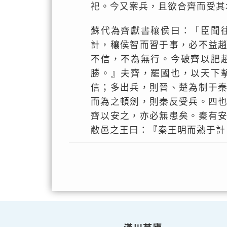
祀。今又案兵，且欲合齊而受其
蘇代為齊獻書穰侯曰：「臣聞
計，穰侯智而習于事，必不益
不信，不為無行。今破齊以肥
勝。』夫齊，罷國也，以天下
信；多出兵，則晉、楚為制于
而為之頓劍，則秦反受兵。四
齊以安之，亦必無患矣。秦有
敝邑之王曰：『秦王明而熟于計