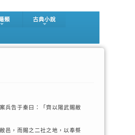
籍類
古典小說
案兵告于秦曰：「齊以陽武賜敝
敝邑，而賜之二社之地，以奉祭