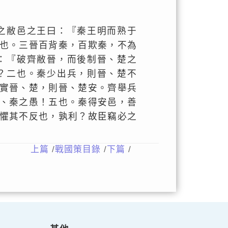
之敝邑之王曰：『秦王明而熟于
也。三晉百背秦，百欺秦，不為
：『破齊敝晉，而後制晉、楚之
？二也。秦少出兵，則晉、楚不
實晉、楚，則晉、楚安。齊舉兵
、秦之愚！五也。秦得安邑，善
懼其不反也，孰利？故臣竊必之
」
上篇
/
戰國策目錄
/
下篇
/