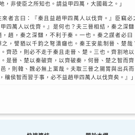
地，非使臣之所知也。請益甲四萬，大國裁之。」
往來者言曰：『秦且益趙甲四萬人以伐齊。』臣竊必
趙甲四萬人以伐齊。』是何也？夫三晉相結，秦之深讎
趙，趙，秦之深讎，不利于秦。一也。秦之謀者必曰
擊之，譬猶以千鈞之弩潰癰也。秦王安能制晉、楚哉
秦。齊恐，則必不走于秦且走晉、楚。三也。齊割地以
也。是晉、楚以秦破齊，以齊破秦，何晉、楚之智而齊
安邑，則韓、魏必無上黨哉。夫取三晉之腸胃與出兵而
，穰侯智而習于事，必不益趙甲四萬人以伐齊矣。』