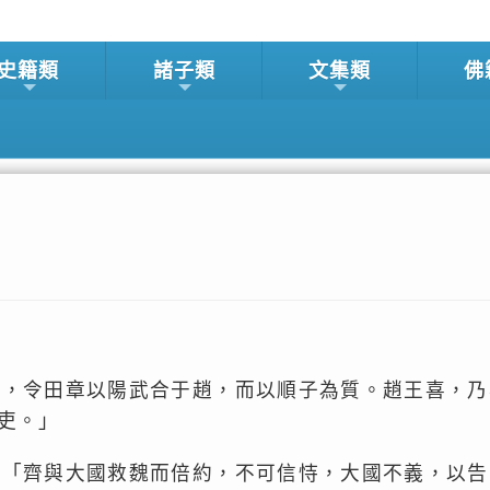
史籍類
諸子類
文集類
佛
懼，令田章以陽武合于趙，而以順子為質。趙王喜，乃
吏。」
：「齊與大國救魏而倍約，不可信恃，大國不義，以告