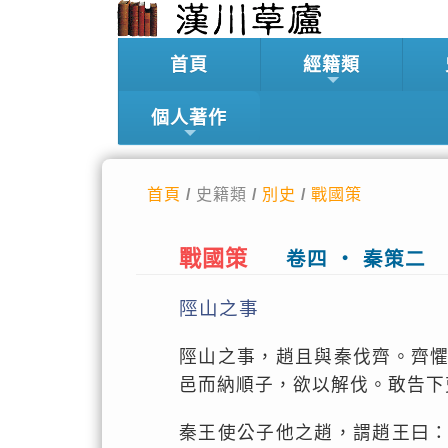
首頁
經籍類
個人著作
首頁
/ 史籍類 /
別史
/
戰國策
戰國策
卷四 ‧ 秦策二
陘山之事
陘山之事，趙且與秦伐齊。齊
邑而納順子，欲以解伐。敢告下
秦王使公子他之趙，謂趙王曰