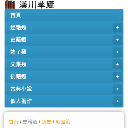
首頁
經籍類
史籍類
諸子類
文集類
佛籍類
古典小說
個人著作
首頁
/ 史籍類 /
別史
/
戰國策