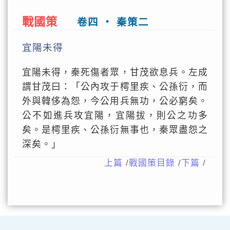
戰國策
卷四 ‧ 秦策二
宜陽未得
宜陽未得，秦死傷者眾，甘茂欲息兵。左成
謂甘茂曰：「公內攻于樗里疾、公孫衍，而
外與韓侈為怨，今公用兵無功，公必窮矣。
公不如進兵攻宜陽，宜陽拔，則公之功多
矣。是樗里疾、公孫衍無事也，秦眾盡怨之
深矣。」
上篇
/
戰國策目錄
/
下篇
/