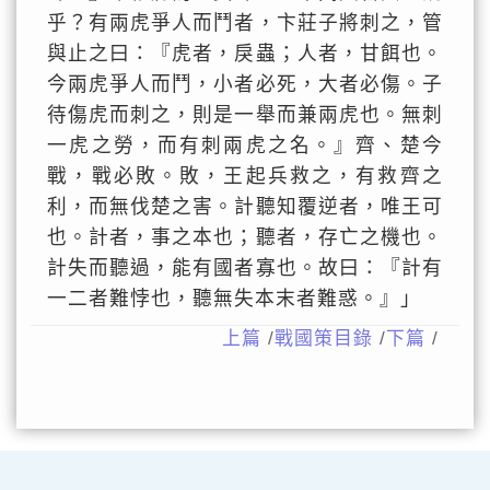
乎？有兩虎爭人而鬥者，卞莊子將刺之，管
與止之曰：『虎者，戾蟲；人者，甘餌也。
今兩虎爭人而鬥，小者必死，大者必傷。子
待傷虎而刺之，則是一舉而兼兩虎也。無刺
一虎之勞，而有刺兩虎之名。』齊、楚今
戰，戰必敗。敗，王起兵救之，有救齊之
利，而無伐楚之害。計聽知覆逆者，唯王可
也。計者，事之本也；聽者，存亡之機也。
計失而聽過，能有國者寡也。故曰：『計有
一二者難悖也，聽無失本末者難惑。』」
上篇
/
戰國策目錄
/
下篇
/