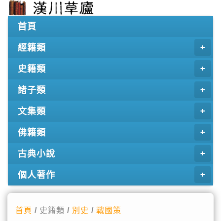
首頁
經籍類
史籍類
諸子類
文集類
佛籍類
古典小說
個人著作
首頁
/ 史籍類 /
別史
/
戰國策