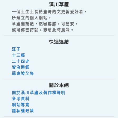
漢川草廬
一個土生土長於臺灣的文史哲愛好者，
所建立的個人網站。
草廬雖簡陋，然審容膝，可易安，
或可停雲詩就，想想此時風味。
快速連結
莊子
十三經
二十四史
資治通鑑
蘇東坡全集
關於本網
關於漢川草廬及著作權聲明
參考資料
網站導覽
隱私權政策