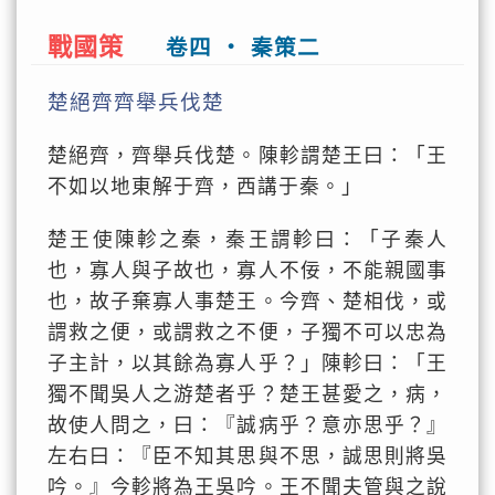
戰國策
卷四 ‧ 秦策二
楚絕齊齊舉兵伐楚
楚絕齊，齊舉兵伐楚。陳軫謂楚王曰：「王
不如以地東解于齊，西講于秦。」
楚王使陳軫之秦，秦王謂軫曰：「子秦人
也，寡人與子故也，寡人不佞，不能親國事
也，故子棄寡人事楚王。今齊、楚相伐，或
謂救之便，或謂救之不便，子獨不可以忠為
子主計，以其餘為寡人乎？」陳軫曰：「王
獨不聞吳人之游楚者乎？楚王甚愛之，病，
故使人問之，曰：『誠病乎？意亦思乎？』
左右曰：『臣不知其思與不思，誠思則將吳
吟。』今軫將為王吳吟。王不聞夫管與之說