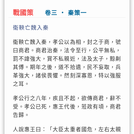
戰國策
卷三 ‧ 秦策一
衞鞅亡魏入秦
衞鞅亡魏入秦，孝公以為相，封之于商，號
曰商君。商君治秦，法令至行，公平無私，
罰不諱強大，賞不私親近，法及太子，黥劓
其傅。期年之後，道不拾遺，民不妄取，兵
革強大，諸侯畏懼。然刻深寡恩，特以強服
之耳。
孝公行之八年，疾且不起，欲傳商君，辭不
受。孝公已死，惠王代後，蒞政有頃，商君
告歸。
人說惠王曰：「大臣太重者國危，左右太親