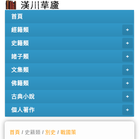
首頁
經籍類
史籍類
諸子類
文集類
佛籍類
古典小說
個人著作
首頁
/ 史籍類 /
別史
/
戰國策