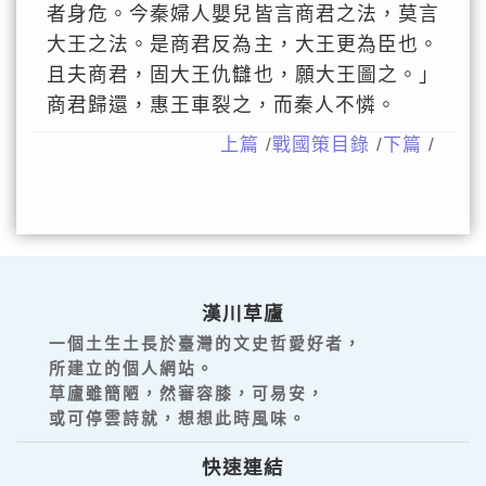
者身危。今秦婦人嬰兒皆言商君之法，莫言
大王之法。是商君反為主，大王更為臣也。
且夫商君，固大王仇讎也，願大王圖之。」
商君歸還，惠王車裂之，而秦人不憐。
上篇
/
戰國策目錄
/
下篇
/
漢川草廬
一個土生土長於臺灣的文史哲愛好者，
所建立的個人網站。
草廬雖簡陋，然審容膝，可易安，
或可停雲詩就，想想此時風味。
快速連結