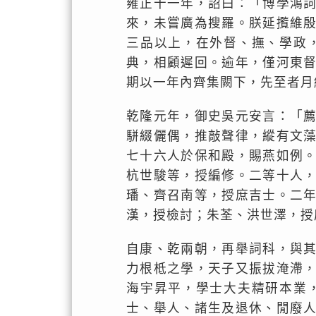
雍正十一年，詔曰：「博學鴻
來，未嘗廣為搜羅。朕延攬維
三品以上，在外督、撫、學政
典，相顧遲回。逾年，僅河東
期以一年內齊集闕下，先至者月
乾隆元年，御史吳元安言：「
駢綴儷偶，推敲聲律，縱有文
七十六人於保和殿，賜燕如例
杭世駿等，授編修。二等十人
璠、齊召南等，授庶吉士。二
漢，授檢討；朱荃、洪世澤，授
自康、乾兩朝，再舉詞科，與
力根柢之學，天子又振拔淹滯
海宇昇平，學士大夫精研本業
士、舉人、諸生及退休、閒廢