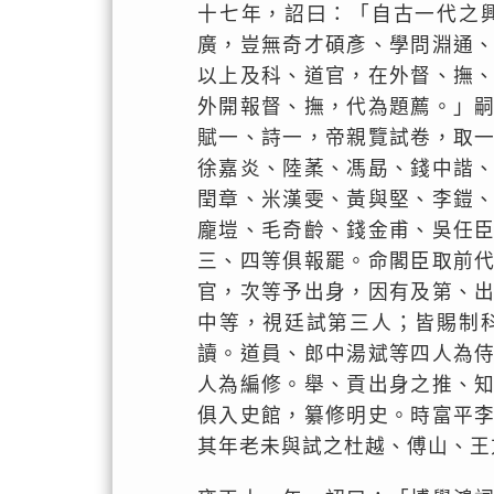
十七年，詔曰：「自古一代之
廣，豈無奇才碩彥、學問淵通
以上及科、道官，在外督、撫
外開報督、撫，代為題薦。」
賦一、詩一，帝親覽試卷，取
徐嘉炎、陸葇、馮勗、錢中諧
閏章、米漢雯、黃與堅、李鎧
龐塏、毛奇齡、錢金甫、吳任
三、四等俱報罷。命閣臣取前
官，次等予出身，因有及第、
中等，視廷試第三人；皆賜制
讀。道員、郎中湯斌等四人為
人為編修。舉、貢出身之推、
俱入史館，纂修明史。時富平
其年老未與試之杜越、傅山、王