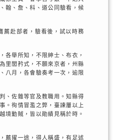
、翰、詹、科、道公同驗看，候
膺薦赴部者，驗看後，試以時務
，各舉所知，不限紳士、布衣，
為里閭矜式，不願來京者，州縣
、八月，各會驗奏考一次，逾限
判、佐雜等官及教職用。知縣得
事。徇情冒濫之弊，臺諫屢以上
越境勦賊，皆以勛績見稱於時。
。
，薦擢一途，得人稱盛，有足述