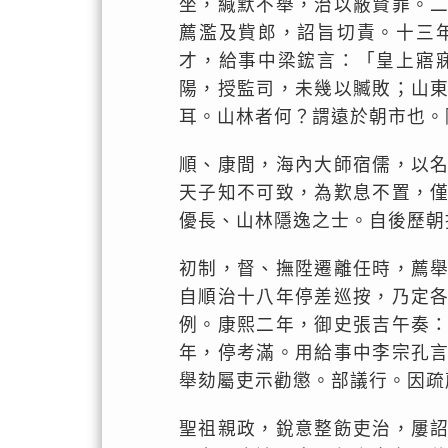
坐，緘默不舉，治以蔽賢罪。
薦濫及貲郎，詔旨切責。十三
才，給事中梁鋐言：「皇上寤
陽，授監司，未幾以贓敗；山
耳。山林者何？謂遠於朝市也。
順、康間，海內大師宿儒，以
天子知不可致，為歎息不置，
優長、山林隱逸之士。自後歷朝
初制，督、撫陞遷離任時，薦
自順治十八年停差巡按，乃定
例。康熙二年，御史張吉午奏
年，停考滿。用給事中李宗孔
舉劾屬吏示勸懲。部議行。因疏
聖祖親政，銳意整飭吏治，屢