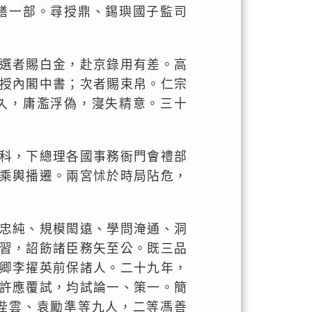
繕一部。尋授鼎、錫璵國子監司
選者賜白金，赴京錄用有差。高
授內閣中書；次者賜束帛。仁宗
久，庸濫浮偽，寖失精意。三十
科，下總理各國事務衙門會禮部
乘輿播遷。兩宮怵於時局阽危，
忠純、規模閎遠、學問淹通、洞
習，詔飭諸臣務矢至公。既三品
卿李擢英前保諸人。二十九年，
許應覆試，均試論一、策一。簡
陛雲、袁勵準等九人，二等馮善