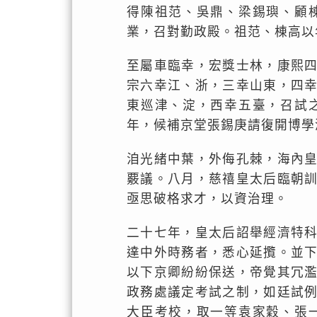
得陳祖范、吳鼎、梁錫璵、顧
業，召對勤政殿。祖范、棟高以
至屬車臨幸，宏獎士林，康熙
宗六幸江、浙，三幸山東，四
東巡津、淀，西幸五臺，召試
年，候補京堂張錫庚請復開博學
洎光緒中葉，外侮孔棘，海內
覈議。八月，慈禧皇太后臨朝
亟思破格求才，以資治理。
二十七年，皇太后詔舉經濟特
達中外時務者，悉心延攬。並
以下京卿紛紛保送，帝覺其冗
政務處議定考試之制，如廷試
大臣考校，取一等袁家穀、張