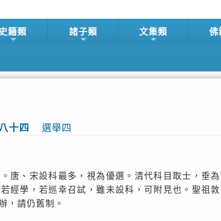
史籍類
諸子類
文集類
佛
志八十四
選舉四
才。唐、宋設科最多，視為優選。清代科目取士，垂為
。若經學，若巡幸召試，雖未設科，可附見也。聖祖敦
辦，請仍舊制。