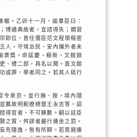
帷幄。乙卯十一月，諭羣臣曰：
；博通典故者，宜諮得失；嫻習
宗即位，首任儒臣范文程領樞密
乏人，守境治民、安內攘外者未
諭褒獎。命延慶、極新，文館錄
吏、禮二部，具名以聞。直文館
功或罪，舉者同之。若其人砥行
促令來京。並行撫、按，境內隱
並薦故明薊遼總督王永吉等。詔
授得官者，不可勝數。嗣以廷臣
賢之賞，舛謬者嚴行連坐之罰。
妄充隱逸，咎有所歸。若畏避連