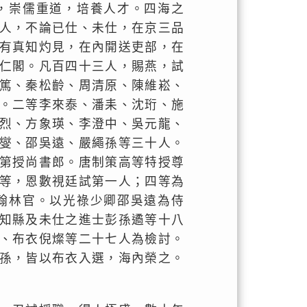
，崇儒重道，培養人才。四海之
人，不論已仕、未仕，在京三品
有真知灼見，在內開送吏部，在
仁閣。凡百四十三人，賜燕，試
篤、秦松齡、周清原、陳維崧、
。二等李來泰、潘耒、沈珩、施
烈、方象瑛、李澄中、吳元龍、
燮、邵吳遠、嚴繩孫等三十人。
第授尚書郎。唐制策高等特授尊
等，恩數視廷試第一人；四等為
翰林官。以光祿少卿邵吳遠為侍
知縣及未仕之進士彭孫遹等十八
、布衣倪燦等二十七人為檢討。
孫，皆以布衣入選，海內榮之。