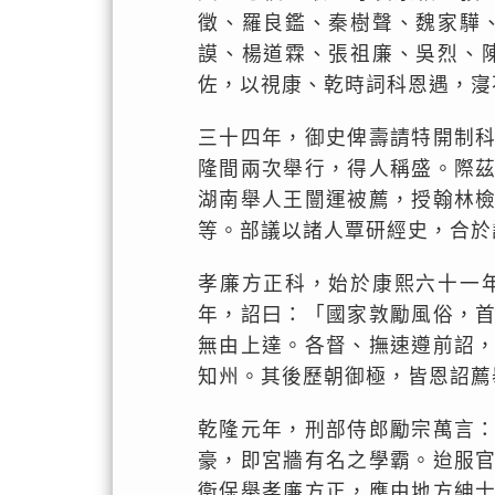
徵、羅良鑑、秦樹聲、魏家驊
謨、楊道霖、張祖廉、吳烈、
佐，以視康、乾時詞科恩遇，寖
三十四年，御史俾壽請特開制
隆間兩次舉行，得人稱盛。際
湖南舉人王闓運被薦，授翰林
等。部議以諸人覃研經史，合於
孝廉方正科，始於康熙六十一
年，詔曰：「國家敦勵風俗，
無由上達。各督、撫速遵前詔
知州。其後歷朝御極，皆恩詔薦
乾隆元年，刑部侍郎勵宗萬言
豪，即宮牆有名之學霸。迨服
衞保舉孝廉方正，應由地方紳