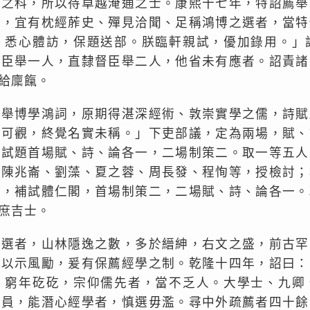
詞之科，所以待卓越淹通之士。康熙十七年，特詔薦舉
殷，宜有枕經葄史、殫見洽聞、足稱鴻博之選者，當特
，悉心體訪，保題送部。朕臨軒親試，優加錄用。」
督臣舉一人，直隸督臣舉二人，他省未有應者。詔責諸
給廩餼。
薦舉博學鴻詞，原期得湛深經術、敦崇實學之儒，詩賦
藻可觀，終覺名實未稱。」下吏部議，定為兩場，賦、
。試題首場賦、詩、論各一，二場制策二。取一等五人
，陳兆崙、劉藻、夏之蓉、周長發、程恂等，授檢討；
年，補試體仁閣，首場制策二，二場賦、詩、論各一。
庶吉士。
其選者，山林隱逸之數，多於縉紳，右文之盛，前古罕
，以示風勵，爰有保薦經學之制。乾隆十四年，詔曰：
，窮年矻矻，宗仰儒先者，當不乏人。大學士、九卿
人員，能潛心經學者，慎選毋濫。尋中外疏薦者四十餘