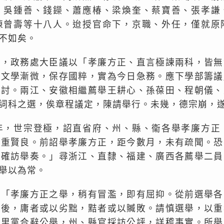
、吳鍾善、錢鑅、蕭應椿、梁煥奎、蔡寶善、張孝謙
陳曾壽等十八人。迨授官命下，京職、外任，僅就原
不如矣。
科，政務處大臣議以「孝廉方正、直言極諫兩科，皆無
茲文學漸微，保存國粹，實為今日急務。應下學部籌議
檢討。兩江、安徽相繼薦舉王耕心、孫葆田、程朝儀、
詞科之選，俟章程議定，陳請舉行。未幾，德宗崩，
年，世宗登極，詔直省府、州、縣、衞各舉孝廉方正
首重賢良。前詔舉孝廉方正，距今數月，未有疏聞。恐
，確訪舉奏。」尋浙江、直隸、福建、廣西各薦舉二員
舉以為常。
：「孝廉方正之舉，稍有冒濫，即有屈抑。從前選舉各
官後，庸者或以劣黜，黠者或以贓敗。請慎選舉，以重
士里黨合辭公舉，州、縣官採訪公評，詳稽事實。所舉