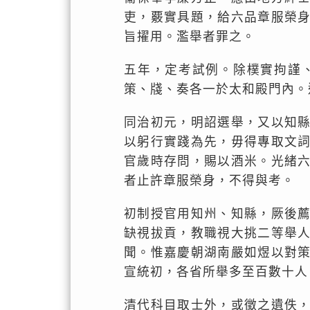
吏，覈實具題，給六品章服榮
旨擢用。濫舉者罪之。
五年，定考試例。除樸實拘謹
策、牋、奏各一於太和殿門內。
同治初元，明詔選舉，又以知
以躬行實踐為先，毋得專取文
官歲時存問，賜以酒米。光緒
者止許章服榮身，不得與考。
初制授官用知州、知縣，厥後
缺視拔貢，教職視大挑二等舉
聞。惟嘉慶朝湖南嚴如煜以對
宣統初，各省所舉多至百數十人
清代科目取士外，或徵之遺佚