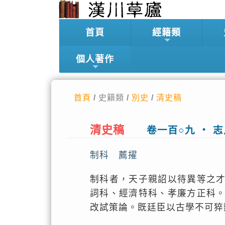
首頁
經籍類
個人著作
首頁
/ 史籍類 /
別史
/
清史稿
清史稿
卷一百○九 ‧ 
制科 薦擢
制科者，天子親詔以待異等之
詞科、經濟特科、孝廉方正科
改試策論。既廷臣以古學不可猝