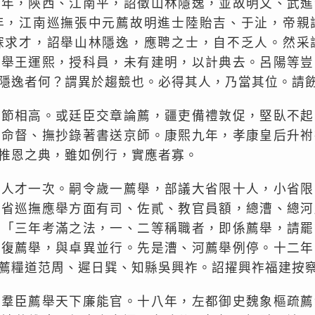
二年，陝西、江南平，詔徵山林隱逸，並故明文、武進
年，江南巡撫張中元薦故明進士陸貽吉、于沚，帝親
寐求才，詔舉山林隱逸，應聘之士，自不乏人。然采
東舉王運熙，授科員，未有建明，以計典去。呂陽等豈
隱逸者何？謂異於趨競也。必得其人，乃當其位。請
名節相高。或廷臣交章論薦，疆吏備禮敦促，堅臥不起
僅命督、撫抄錄著書送京師。康熙九年，孝康皇后升祔
推恩之典，雖如例行，實應者寡。
舉人才一次。嗣令歲一薦舉，部議大省限十人，小省限
各省巡撫應舉方面有司、佐貳、教官員額，總漕、總河
：「三年考滿之法，一、二等稱職者，即係薦舉，請罷
言復薦舉，與卓異並行。先是漕、河薦舉例停。十二年
薦糧道范周、遲日巽、知縣吳興祚。詔擢興祚福建按
詔羣臣薦舉天下廉能官。十八年，左都御史魏象樞疏薦