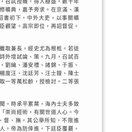
，召試授職，得人極盛。數十年
修曠典，嘉予旁求。在京滿、漢
詔書初下，中外大吏，以事關曠
臣觀望。高宗即位，再詔督促。
雖取兼長，經史尤為根柢。若徒
詩外增試論、策。九月，召試百
，劉綸、潘安禮、諸錦、于振、
楊度汪、沈廷芳、汪士鍠、陳士
取一等萬松齡，授檢討。二等張
聞。時承平累葉，海內士夫多致
「崇尚經術，有關世道人心。今
、督、撫，其公舉所知，不限進
人。帝為防倖進，下廷臣覆覈，