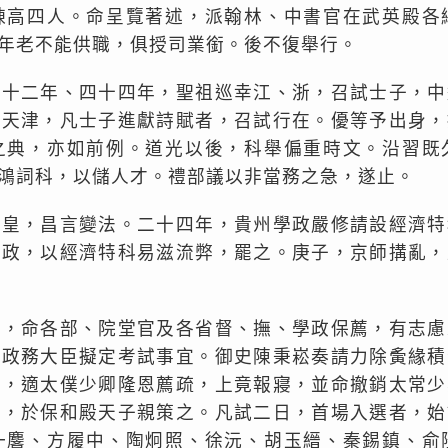
棟高四人。命呈覽著述，派翰林、中書官在武英殿各
年老不能供職，俱授司業銜。後不復舉行。
四十二年、四十四年，聖祖巡幸江、浙，召試士子，中
幸天津，凡士子進獻詩賦者，召試行在。優等予出身，
之典，亦如前例。道光以後，科舉偏重時文。沿習既
鴻詞科，以儲人才。禮部議以非當務之急，遂止。
皇皇，昌言變法。二十四年，貴州學政嚴修請設經濟特
訓政，以經濟特科易滋流弊，罷之。庚子，京師搆亂，
科，命各部、院堂官及各省督、撫、學政保薦，有志慮
下政務大臣擬定考試事宜。御史陳秉崧奏請力除夤緣積
濫，適太僕少卿隆恩薦疏，上竟報寢，並命撤銷太常少
例，於保和殿天子親策之。凡試二日，首場入選者，始
一麐、方履中、陶炯照、徐沅、胡玉縉、秦錫鎮、俞