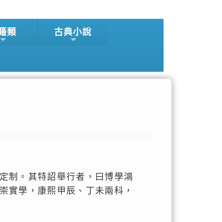
籍類
古典小說
定制。其特詔舉行者，曰博學鴻
崇實學，康熙甲辰、丁未兩科，