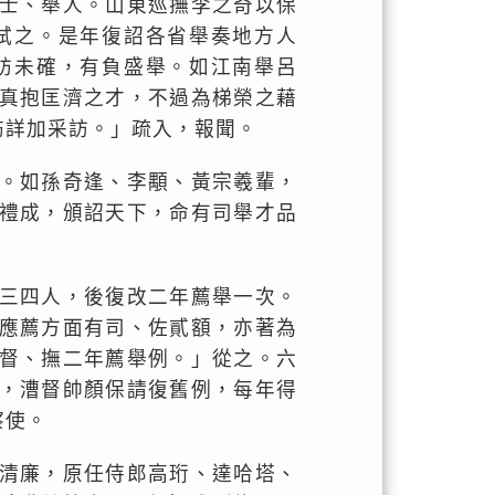
士、舉人。山東巡撫李之奇以保
試之。是年復詔各省舉奏地方人
訪未確，有負盛舉。如江南舉呂
真抱匡濟之才，不過為梯榮之藉
飭詳加采訪。」疏入，報聞。
。如孫奇逢、李顒、黃宗羲輩，
禮成，頒詔天下，命有司舉才品
三四人，後復改二年薦舉一次。
應薦方面有司、佐貳額，亦著為
督、撫二年薦舉例。」從之。六
，漕督帥顏保請復舊例，每年得
察使。
清廉，原任侍郎高珩、達哈塔、