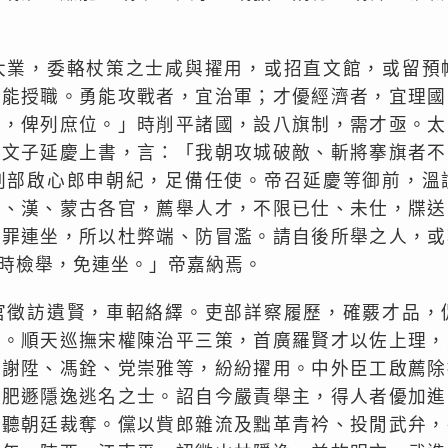
大業，委輅杖策之士咸與擢用，或招直文館，或留預
量能授職。勇能攻戰者，宜治軍；才優經濟者，宜理國
求，俾列庶位。」時削平諸國，設八旗制，需才亟。太
繼文子延慶上書，言：「我朝攻城破敵、斬將搴旗者不
刑部啟心郎申朝紀，足備任使。帝召延慶等御前，溫
滿、漢、蒙古各官，薦舉人才，不限已仕、未仕，牒送
功罪連坐，所以杜弊端、防冒濫。請自後所舉之人，或
時檢舉，免連坐。」帝嘉納焉。
官徵訪遺賢，車軺絡繹。吏部詳察履歷，確覈才品，
擢。順天巡撫宋權陳治平三策，首廣羅賢才以佐上理，
如謝陞、馮銓、党崇雅等，紛紛擢用。中外臣工啟薦除
有肥遯隱逸逃名之士。詔自今嚴責舉主，得人者優加進
，聽朝廷裁奪。儻以貲郎雜流及黜革青衿、投閒武弁，