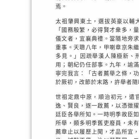
焉。
太祖肇興東土，選拔英豪以輔
「國務殷繁，必得賢才衆多，
儀文者，宜襄典禮。當隨地旁
重事。天聰八年，甲喇章京朱
多見。」因疏舉漢人陳極新、
用；朝紀仍任部事。九年，諭
寧完我言：「古者薦舉之條，
於厥初，改節於末路，許舉者隨
世祖定鼎中原，順治初元，遣
逸、賢良，逐一啟薦，以憑徵
廷臣各舉所知。一時明季故臣
所舉，類多明季舊吏廢員，未
薦章止以履歷上聞，才品所宜