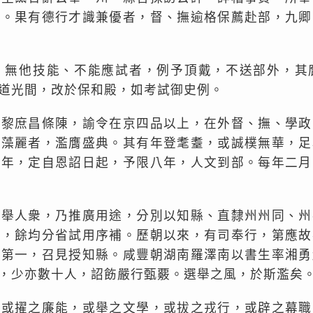
身。果有德行才識兼優者，督、撫逾格保薦赴部，九卿
、無他技能、不能應試者，例予頂戴，不送部外，其
道光間，改於保和殿，如考試御史例。
縣黎庶昌條陳，諭令在京四品以上，在外督、撫、學政
詞藻麗者，濫膺盛典。其有年登耄耋，或誠樸無華，足
六年，定自恩詔日起，予限八年，人文到部。每年二月
薦舉人衆，乃推廣用途，分別以知縣、直隸州州同、州
人，餘均分省試用序補。歷朝以來，有司奉行，第應故
策第一，召見授知縣。咸豐朝湖南羅澤南以書生率湘勇
，少亦數十人，詔飭嚴行甄覈。選舉之風，於斯濫矣
，或擢之廉能，或舉之文學，或拔之戎行，或辟之幕職