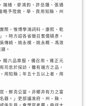
、端緒、麥鴻鈞、許岳鍾、張通
階略予陞敘，舉、貢用知縣、州
實際，惟博學鴻詞科，康熙、乾
」。時方詔各省徵召耆儒碩彥。
吳傳綺、姚永樸、姚永概、馮澂
遂寢。
，賜六品章服，備召用。雍正元
有司怠於採訪，雖有端方之品，
，用知縣；年五十五以上者，用
官，鮮克公當。非鄉井有力之富
名器。」吏部議准府、州、縣、
或係生員，會學官考覈，申送大