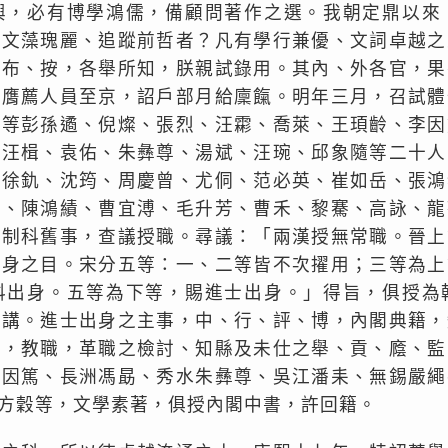
興，必有博學鴻儒，備顧問著作之選。我朝定鼎以來
、文藻瑰麗、追蹤前哲者？凡有學行兼優、文詞卓越之
、布、按，各舉所知，朕親試錄用。其內、外各官，果
嗣膺薦人員至京，詔戶部月給廩餼。明年三月，召試體
一等彭孫遹、倪燦、張烈、汪霦、喬萊、王頊齡、李因
、汪楫、袁佑、朱彝尊、湯斌、汪琬、邱象隨等二十人
、徐釚、沈筠、周慶曾、尤侗、范必英、崔如岳、張鴻
臣、陳鴻績、曹宜溥、毛升芳、曹禾、黎騫、高詠、龍
代制科舊事，查議授職。尋議：「兩漢授無常職。晉上
出身之目。宋分五等：一、二等皆不次擢用；三等為上
科出身。五等為下等，賜進士出身。」得旨，俱授為
侍講。進士出身之主事，中、行、評、博，內閣典籍，
知，教職，革職之檢討、知縣及未仕之舉、貢、廕、監
李因篤、長洲馮勗、秀水朱彝尊、吳江潘耒、無錫嚴繩
方穀等，文學素著，俱授內閣中書，許回籍。