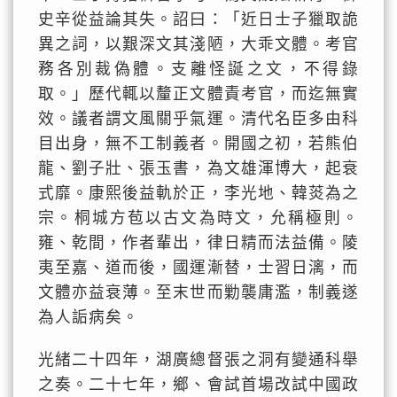
史辛從益論其失。詔曰：「近日士子獵取詭
異之詞，以艱深文其淺陋，大乖文體。考官
務各別裁偽體。支離怪誕之文，不得錄
取。」歷代輒以釐正文體責考官，而迄無實
效。議者謂文風關乎氣運。清代名臣多由科
目出身，無不工制義者。開國之初，若熊伯
龍、劉子壯、張玉書，為文雄渾博大，起衰
式靡。康熙後益軌於正，李光地、韓菼為之
宗。桐城方苞以古文為時文，允稱極則。
雍、乾間，作者輩出，律日精而法益備。陵
夷至嘉、道而後，國運漸替，士習日漓，而
文體亦益衰薄。至末世而勦襲庸濫，制義遂
為人詬病矣。
光緒二十四年，湖廣總督張之洞有變通科舉
之奏。二十七年，鄉、會試首場改試中國政