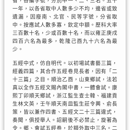
省，各編字號，分別中一、二、三名。五十
一年，以各省取中人數多少不均，邊省或致
遺漏，因廢南、北官、民等字號，分省取
中。按應試人數多寡，欽定中額。歷科大率
三百數十名，少或百數十名，而以雍正庚戌
四百六名為最多，乾隆己酉九十六名為最
少。
五經中式，仿自明代。以初場試書藝三篇，
經義四篇，其合作五經卷見長者，因有「二
十三篇」之目。順治乙酉，山東鄉試，法若
真以全作五經文賜內閣中書，一體會試。康
熙丁卯順天鄉試，浙江監生查士韓、福建貢
生林文英，壬午順天南皿監生莊令輿、俞長
策，皆以兼作四書、五經文二十三篇違式，
奏聞，俱授舉人。詔嗣後不必禁止，旋著為
令。鄉、會試五經卷，於額外取中三名。二