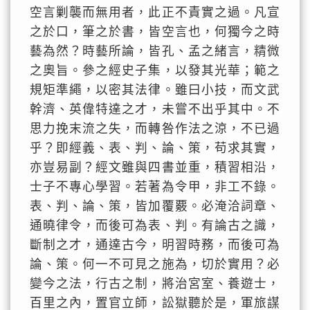
空言剿襲而無用者，此正不責實之過。凡宣
之於口，筆之於書，皆空言也，何獨今之時
藝為然？時藝所論，皆孔、孟之緒言，精微
之奧旨。參之經史子集，以發其光華；範之
規矩準繩，以密其法律。雖曰小技，而文武
幹濟、英偉特達之才，未嘗不出乎其中。不
思力挽末流之失，而轉咎作法之涼，不已過
乎？即經義、表、判、論、策，苟求其實，
亦豈易副？經文雖與四書並重，積習相沿，
士子不專心學習。若著為令甲，非工不錄。
表、判、論、策，皆加覆覈。必淹洽詞章、
通曉律令，而後可為表、判。有論古之識，
斷制之才，通達古今，明習時務，而後可為
論、策。何一不可見之施為，切於實用？必
變今之法，行古之制，將治宮室、養遊士，
百里之內，置官立師，訟獄聽於是，軍旅謀