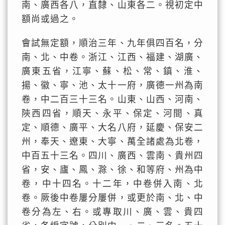
南、廣西各八，直隸、山東各二。視初定中
額尚或過之。
會試無定額，順治三年、九年俱四百名，分
南、北、中卷。浙江、江西、福建、湖廣、
廣東五省，江寧、蘇、松、常、鎮、淮、
揚、徽、寧、池、太十一府，廣德一州為南
卷，中二百三十三名。山東、山西、河南、
陝西四省，順天、永平、保定、河間、真
定、順德、廣平、大名八府，延慶、保安二
州，奉天、遼東、大寧、萬全諸處為北卷，
中百五十三名。四川、廣西、雲南、貴州四
省，安、廬、鳳、滁、徐、和等府、州為中
卷，中十四名。十二年，中卷併入南、北
卷。厥後中卷屢分屢併，或更於南、北、中
卷分為左、右。或專取川、廣、雲、貴四