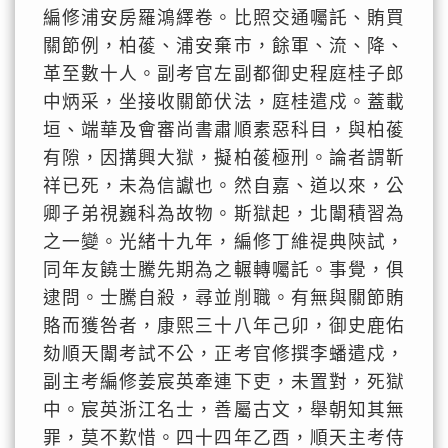
編修浦安房羅鴻繹卷。比照交通囑託、賄買
關節例，柏葰、浦安棄市，餘軍、流、降、
革至數十人。副考官左副都御史程庭桂子郎
中炳采，坐接收關節伏法，庭桂遣戍。蓋載
垣、端華及會審尚書肅順素惡科目，與柏葰
有隙，因搆興大獄，擬柏葰極刑。論者謂靳
祥已死，未為信讞也。然自嘉、道以來，公
卿子弟視巍科為故物。斯獄起，北闈積習為
之一變。光緒十九年，編修丁維禔典陝試，
同年友饒士騰先期為之輾轉囑託。事覺，俱
逮問。士騰自殺，尋並削職。有無與關節賄
賂而獲咎者，康熙三十八年己卯，御史鹿佑
劾順天闈考試不公，正考官修撰李蟠遣戍，
副主考編修姜宸英牽連下吏，未置對，死獄
中。宸英浙江名士，善屬古文，舉朝知其無
罪，莫不歎惜。四十四年乙酉，順天主考侍