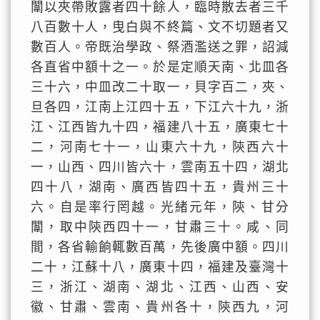
闈以夾帶敗露者四十餘人，臨時散去者三千
八百數十人，曳白與不終篇、文不切題者又
數百人。帝既治學政、祭酒濫送之罪，詔減
各直省中額十之一。於是定順天南、北皿各
三十六，中皿改二十取一，貝字百二，夾、
旦各四，江南上江四十五，下江六十九，浙
江、江西皆九十四，福建八十五，廣東七十
二，河南七十一，山東六十九，陝西六十
一，山西、四川皆六十，雲南五十四，湖北
四十八，湖南、廣西皆四十五，貴州三十
六。自是率行罔越。光緒元年，陝、甘分
闈，取中陝西四十一，甘肅三十。咸、同
間，各省輸餉輒數百萬，先後廣中額。四川
二十，江蘇十八，廣東十四，福建及臺灣十
三，浙江、湖南、湖北、江西、山西、安
徽、甘肅、雲南、貴州各十，陝西九，河