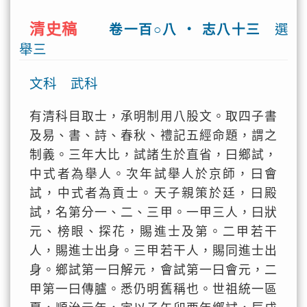
清史稿
卷一百○八 ‧ 志八十三
選
舉三
文科 武科
有清科目取士，承明制用八股文。取四子書
及易、書、詩、春秋、禮記五經命題，謂之
制義。三年大比，試諸生於直省，曰鄉試，
中式者為舉人。次年試舉人於京師，曰會
試，中式者為貢士。天子親策於廷，曰殿
試，名第分一、二、三甲。一甲三人，曰狀
元、榜眼、探花，賜進士及第。二甲若干
人，賜進士出身。三甲若干人，賜同進士出
身。鄉試第一曰解元，會試第一曰會元，二
甲第一曰傳臚。悉仍明舊稱也。世祖統一區