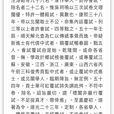
汪溥勛等九十八名，准作舉人。罰停會試、
除名者二十二名。惟吳珂鳴以三次試卷文理
獨優，特許一體殿試，異數也。康熙三十八
年，帝以北闈取士不公，命集內廷覆試。列
三等以上者許會試，四等黜之。五十一年壬
辰，順天解元查為仁以傳遞事覺而逸，帝疑
新進士有代倩中式者，親覆試暢春園，黜五
人。會試覆試自是始。乾隆間，或命各省
督、撫、學政於鄉試榜後覆試，或專覆試江
蘇、安徽、江西、浙江、廣東、山西六省丙
午前三科俊秀貢監中式者，或止覆試中式進
士，或北闈舉人，臨期降旨，無定例。五十
四年，貢士單可虹覆試詩失調訛舛，不符中
卷，除名。詔旨嚴切，謂「禮闈非嚴行覆
試，不足拔真才、懲倖進」。至嘉慶初，遂
著為令。道光二十三年，定制，各省舉人，