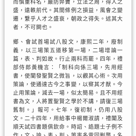
而慎重科名，嚴防弊竇，立法之周，得人之
盛，遠軼前代。其間條例之損益，風會之變
遷，繫乎人才之盛衰，朝政之得失。述其大
者，不可闕也。
鄉、會試首場試八股文，康熙二年，廢制
義，以三場策五道移第一場，二場增論一
篇，表、判如故。行止兩科而罷。四年，禮
部侍郎黃機言：「制科向係三場，先用經
書，使闡發聖賢之微旨，以觀其心術。次用
策論，使通達古今之事變，以察其才猷。今
止用策論，減去一場，似太簡易。且不用經
書為文，人將置聖賢之學於不講，請復三場
舊制。」報可。七年，復初制，仍用八股
文。二十四年，用給事中楊爾淑請，禮闈及
順天試四書題俱欽命。時詔、誥題士子例不
作，文、論、表、判、策率多雷同剿襲，名