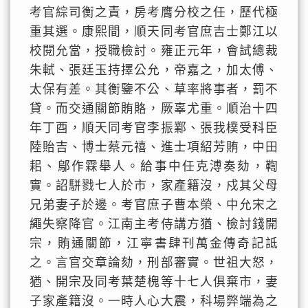
考官綜司衡之責，房考膺分校之任，歷代極
重其選。康熙間，順天同考官庶吉士鄭江以
校閱允當，授職檢討。雍正元年，會試總裁
朱軾、張廷玉持擇公允，帝嘉之，加太傅、
太保有差。其衡鑒不公、草率將事者，罰不
貸。而交通關節賄賂，厥辜尤重。順治十四
年丁酉，順天同考官李振鄴、張我樸受科臣
陸貽吉、博士蔡元禧、進士項紹芳賄，中田
耜、鄔作霖舉人。給事中任克溥奏劾，鞫
實。詔駢戮七人於市，家產籍沒，戍其父母
兄弟妻子於邊。考官庶子曹本榮、中允宋之
繩失察降官。江南主考侍講方猶、檢討錢開
宗，賄通關節，江寧書肆刊萬金傳奇記詆
之。言官交章論劾，刑部審實。世祖大怒，
猶、開宗及同考葉楚槐等十七人俱棄市，妻
子家產籍沒。一時人心大震，科場弊端為之