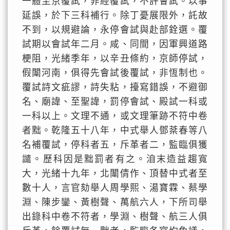
一體至京覆試，非經覆試，不許會試。以事
延誤，於下三科補行。除丁憂展限外，託故
不到，以規避論，永停會試與赴部銓選。覆
試期以會試年二月。咸、同間，因軍興道路
梗阻，光緒季年，以辛丑條約，京師停試，
假闈河南，俱得先會試後覆試，非恆制也。
覆試詩文疵謬，詩失粘，擡寫錯誤，不避御
名、廟諱、至聖諱，罰停會試、殿試一科或
一科以上。文理不通，或文理筆跡不符中卷
者黜。乾隆五十八年，中式舉人鄧棻春等八
名補覆試，停科者五，斥革者二，監臨俱獲
譴。歷科因是黜罰者有之。洎末造益趨寬
大，光緒十九年，北闈倩作、頂替中式者至
數十人，言官劾舉人周學熙、湯寶霖、蔡學
淵、陳步鑾、黃樹聲、萬航六人，下所司舉
出錄科中卷不符者，學淵、樹聲、航三人俱