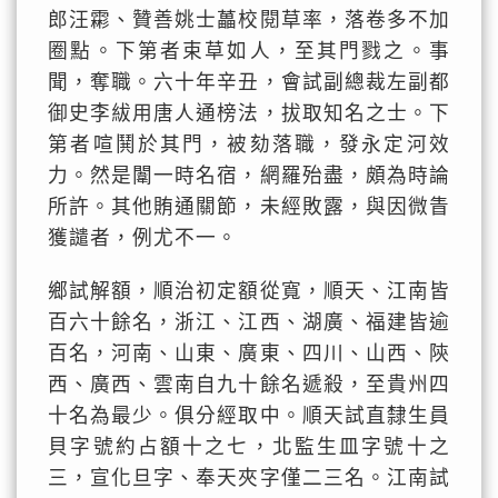
郎汪霦、贊善姚士藟校閱草率，落卷多不加
圈點。下第者束草如人，至其門戮之。事
聞，奪職。六十年辛丑，會試副總裁左副都
御史李紱用唐人通榜法，拔取知名之士。下
第者喧鬨於其門，被劾落職，發永定河效
力。然是闈一時名宿，網羅殆盡，頗為時論
所許。其他賄通關節，未經敗露，與因微眚
獲譴者，例尤不一。
鄉試解額，順治初定額從寬，順天、江南皆
百六十餘名，浙江、江西、湖廣、福建皆逾
百名，河南、山東、廣東、四川、山西、陝
西、廣西、雲南自九十餘名遞殺，至貴州四
十名為最少。俱分經取中。順天試直隸生員
貝字號約占額十之七，北監生皿字號十之
三，宣化旦字、奉天夾字僅二三名。江南試