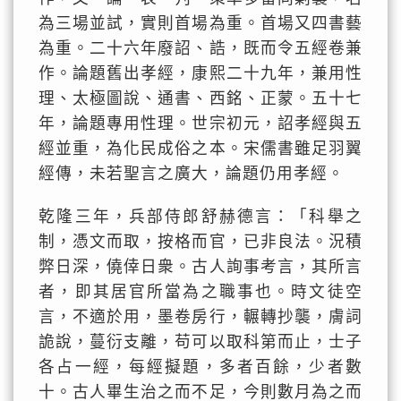
為三場並試，實則首場為重。首場又四書藝
為重。二十六年廢詔、誥，既而令五經卷兼
作。論題舊出孝經，康熙二十九年，兼用性
理、太極圖說、通書、西銘、正蒙。五十七
年，論題專用性理。世宗初元，詔孝經與五
經並重，為化民成俗之本。宋儒書雖足羽翼
經傳，未若聖言之廣大，論題仍用孝經。
乾隆三年，兵部侍郎舒赫德言：「科舉之
制，憑文而取，按格而官，已非良法。況積
弊日深，僥倖日衆。古人詢事考言，其所言
者，即其居官所當為之職事也。時文徒空
言，不適於用，墨卷房行，輾轉抄襲，膚詞
詭說，蔓衍支離，苟可以取科第而止，士子
各占一經，每經擬題，多者百餘，少者數
十。古人畢生治之而不足，今則數月為之而