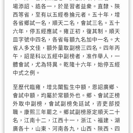
場添詔、誥各一，於是習者益衆。直隸、陝
西等省，至有以五經卷掄元者。五十年，增
各省鄉試一名，順天二名，會試三名。五十
六年，停五經應試。雍正初，復其制。順天
皿字號中四名，各省每額九名加中一名。大
省人多文佳，額外量取副榜三四名。四年丙
午，詔是科以五經中副榜者，准作舉人，一
體會試，尤為特異。乾隆十六年，始停五經
中式之例。
至歷代臨雍，增北闈監生中額，恩詔廣鄉、
會試中額，均屬於常額外也。鄉、會試正榜
外取中副榜，會試副榜免廷試，咨吏部授
職。康熙三年罷之。鄉試副榜原定順天二十
名，江南十二，江西十一，浙江、福建、湖
廣各十，山東、河南各九，山西、陝西、四