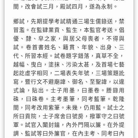
間，改會試三月，殿試四月，遂為永制。
鄉試，先期提學考試精通三場生儒錄送，禁
冒濫。在監肄業貢、監生，本監官考送。倡
優、隸、皁之家，與居父母喪者，不得與
試。卷首書姓名、籍貫、年貌、出身、三
代、所習本經。試卷題字錯落，真草不全，
越幅、曳白，塗抹、污染太甚，及首場七藝
起訖虛字相同，二場表失年號，三場策題訛
寫，暨行文不避廟諱、御名、至聖諱，以違
式論，貼出。士子用墨，曰墨卷。謄錄用
硃，曰硃卷。主考墨筆，同考藍筆。乾隆
間，同考改用紫筆。未幾，仍用藍。試士之
所曰貢院，士子席舍曰號房，撥軍守之曰號
軍。試官入闈封鑰，內外門隔以簾。在外提
調、監試等曰外簾官，在內主考、同考曰內