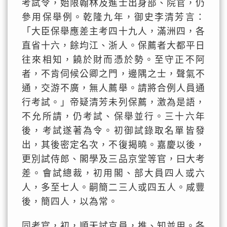
考試令，始限翰林及進士出身部、院官，仍
參用保舉例。乾隆九年，御史李清芳言：
「大臣保舉應差主考四十九人，滿洲四，各
直省十六，餘均江、浙人。保薦者大都平日
往來相知，饒於財而憑於勢。至守正不阿
者，不肯伺候公卿之門，邊隅之士，聲氣不
通，交游不廣，無人薦舉。請將合例人員通
行考試。」帝疑清芳未列保薦，激為是語，
不允所請，仍考試、保舉並行。三十六年
後，考試遂著為令。初御試錄取名單皆發
出，其後密定名次，不復揭曉。嘉慶以後，
更別試侍郎、閣學及三品京堂等官，曰大考
差。會試總裁，初用閣、部大員四人或六
人，多至七人。嗣簡二三人或四五人。咸豐
後，簡四人，以為常。
同考官，初，順天試京員，推、知並用。各