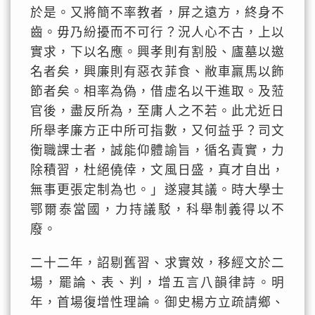
於是。又將簡不率教者，屏之遠方，終身不
齒。毋乃紛擾而不可行？況人心不古，上以
實求，下以名應。興孝則有割股、廬墓以邀
名者矣，興廉則有惡衣菲食、敝車羸馬以飾
節者矣。相率為偽，借虛名以干進取。及蒞
官後，盡反所為，至庸人之不若。此尤近日
所舉孝廉方正中所可指數，又何益乎？司文
衡職課士者，誠能仰體諭旨，循名責實，力
除積習，杜絕僥倖，文風日盛，真才自出，
無事更張定制為也。」遂寢其議。時大學士
鄂爾泰當國，力持議駁，科舉制義得以不
廢。
二十二年，詔剔舊習、求實效，移經文於二
場，罷論、表、判，增五言八韻律詩。明
年，首場復增性理論。御史楊方立疏請鄉、