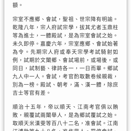
額。
宗室不應鄉、會試，聖祖、世宗降有明諭。
乾隆八年，宗人府試宗學，拔其尤者玉鼎柱
等為進士，一體殿試，是為宗室會試之始。
未久即停。嘉慶六年，宗室應鄉、會試始著
為令。先期宗人府或奉天宗學考試騎射如
例，試期於文闈鄉、會試場前，或場後，或
同日，試制藝、律詩各一，一日而畢。鄉試
九人中一人。會試，考官酌取數卷候親裁，
別為一榜。殿試、朝考，滿、漢一體，除庶
吉士等官有差。
順治十五年，帝以順天、江南考官俱以賄
敗，親覆試兩闈舉人，是為鄉試覆試之始。
取順天米漢雯等百八十二名，准會試。江南