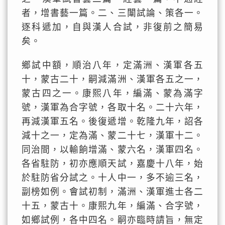
者，增書藝一篇。二、三闈試論、策各一。
逐科遞加，自與漢人合試，非復前之簡易
矣。
鄉試中額，順治八年，定滿洲、漢軍各五
十，蒙古二十，嗣減滿洲、漢軍各五之一，
蒙古四之一。康熙八年，編滿、蒙為滿字
號，漢軍為合字號，各取十名。二十六年，
再減漢軍五名。後復遞增。乾隆九年，詔各
減十之一，定為滿、蒙二十七，漢軍十二。
同治間，以輸餉增滿、蒙六名，漢軍四名。
各省駐防，初亦應順天試，嘉慶十八年，始
於駐防省分試之。十人中一，多不逾三名，
副榜如例。會試初制，滿洲、漢軍進士各二
十五，蒙古十。康熙九年，編滿、合字號，
如鄉試例，各中四名。嗣亦臨時請旨，無定