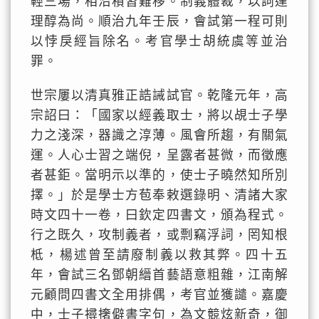
輕三場，相沿積習難移。制義體裁，以詞達
理醇為尚。順治九年壬辰，會試第一程可則
以悖戾經旨除名。考官學士胡統虞等並治
罪。
世宗屢以清真雅正誥誡試官。乾隆元年，高
宗詔曰：「國家以經義取士，將以覘士子學
力之淺深，器識之淳薄。風會所趨，有關氣
運。人心士習之端倪，呈露者甚微，而徵應
者甚鉅。當明示以準的，使士子曉然知所別
擇。」於是學士方苞奉敕選錄明、清諸大家
時文四十一卷，曰欽定四書文，頒為程式。
行之既久，攻制義者，或剽竊浮詞，罔知根
柢，楊述曾至請廢制義以救其弊。四十五
年，會試三名鄧朝縉首藝語意粗雜，江南解
元顧問四書文全用排偶，考官並獲譴。嘉慶
中，士子撏撦僻書字句，為文競炫新奇，御