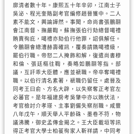
廓清者數十年。康熙五十年辛卯，江南士子
吳泌、程光奎賂副考官編修趙晉獲中。二人
素不能文，輿論譁然。事聞，命尚書張鵬翮
會江南督、撫嚴鞫。蘇撫張伯行劾總督噶禮
賄賣徇庇，噶禮亦劾伯行他罪，詔俱解任。
令鵬翮會總漕赫壽確訊，覆奏請鐫噶禮級，
罷伯行職。帝怒二人掩飾和解，復遣尚書穆
和倫、張廷樞往鞫，奏略如鵬翮等指。部
議，互訐乖大臣體，應並褫職。帝卒奪噶禮
職。以伯行清名素著，褫職仍留任。處晉及
同考王曰俞、方名大辟，以失察奪正考官左
必蕃官。是年福建房考吳肇中亦以賄伏法，
考官檢討介孝瑹、主事劉儼失察削職。咸豐
八年戊午，順天舉人平齡硃、墨卷不符，物
議沸騰，御史孟傳金揭之。王大臣載垣等訊
得正考官大學士柏葰徇家人靳祥請，中同考