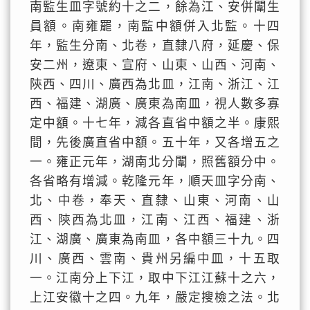
南監生皿字號約十之二，餘為江、安併闈生
員額。南雍罷，南監中額併入北監。十四
年，監生分南、北卷，直隸八府，延慶、保
安二州，遼東、宣府、山東、山西、河南、
陝西、四川、廣西為北皿，江南、浙江、江
西、福建、湖廣、廣東為南皿，視人數多寡
定中額。十七年，減各直省中額之半。康熙
間，先後廣直省中額。五十年，又各增五之
一。雍正元年，湖南北分闈，照舊額分中。
各省略有增減。乾隆元年，順天皿字分南、
北、中卷，奉天、直隸、山東、河南、山
西、陝西為北皿，江南、江西、福建、浙
江、湖廣、廣東為南皿，各中額三十九。四
川、廣西、雲南、貴州另編中皿，十五取
一。江南分上下江，取中下江江蘇十之六，
上江安徽十之四。九年，嚴定搜檢之法。北