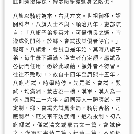
此則旁搜博採、俾寒畯多獲進身之階也。
八旗以騎射為本，右武左文。世祖御極，詔
開科舉，八旗人士不與。順治八年，吏部疏
言：「八旗子弟多英才，可備循良之選，宜
遵成例開科，於鄉、會試拔其優者除官。」
報可。八旗鄉、會試自是年始。其時八旗子
弟，每牛彔下讀滿、漢書者有定額，應試及
各衙門任用，悉於此取給，額外者不得習。
往往不敷取中。故自十四年至康熙十五年，
八旗考試，時舉時停。先是鄉、會試，殿
試，均滿洲、蒙古為一榜，漢軍、漢人為一
榜。康熙二十六年，詔同漢人一體應試。尋
定制，鄉、會場先試馬步箭，騎射合格，乃
應制舉。庶文事不妨武備，遂為永制。初八
旗鄉試，僅試清文或蒙古文一篇，會試倍
之。漢軍試書藝二篇、經藝一篇，不通經