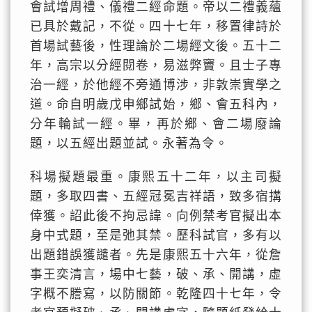
會試增周禮、儀禮二經命題。帝以二禮義蘊
已具於戴記，不從。四十七年，移置律詩於
首場試藝後，性理論於二場經文後。五十二
年，高宗以分經閱卷，易滋弊竇。且士子專
治一經，於他經不旁通博涉，非敦崇實學之
道。命自明歲戊申鄉試始，鄉、會五科內，
分年輪試一經。畢，再於鄉、會二場廢論
題，以五經出題並試。永著為令。
科場擬題最重。康熙五十二年，以主司擬
題，多取四書、五經冠冕吉祥語，致多宿搆
倖獲。詔此後不拘忌諱。向例禁考官擬出本
身中式題，至是弛其禁。歷科試官，多有以
出題錯誤獲譴者。先是康熙五十六年，從詹
事王奕清言，場中七藝，破、承、開講，虛
字概不謄寫，以防關節。乾隆四十七年，令