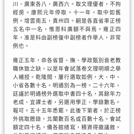
川、廣東各八，廣西六。取文理優者，不拘
經房。康熙元年停取。十一年，取中如舊
例。增雲南五，貴州四。嗣是各直省率正榜
五名中一名，惟恩科廣額不與焉。雍正四
年，准是科由副榜復中副榜者作舉人，非常
例也。
雍正五年，命各省督、撫、學政甄別衰老教
職休致之缺，以是年會試落卷文理明順之舉
人補授。乾隆間，屢行選取如例，大、中、
小省各數十名。明通別為一榜。二十六年，
廷議於明通榜外選取中書四十名，其餘年力
老成、宜課士者，另選用學正、學錄數名。
報可。五十五年悉罷。此後下第者，於正榜
外挑取謄錄，北闈數百名或百數十名。會試
額定四十名，備各館繕寫，積資得邀議敘。