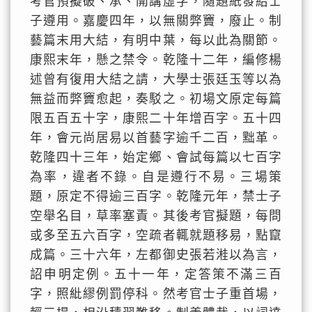
考官預擬破、承、開講虛字，隨題紙發給士
子遵用。嘉慶四年，以無關弊竇，廢止。制
藝篇末用大結，有明中葉，每以此為關節。
康熙末年，懸之禁令。乾隆十二年，編修楊
述曾有復用大結之請，大學士張廷玉等以為
無益而弊竇愈起，奏駁之。初場文原定每篇
限五百五十字，康熙二十年增百字。五十四
年，會元尚居易以首藝字逾千二百，黜革。
乾隆四十三年，始定鄉、會試每篇以七百字
為率，違者不錄。自是遵行不易。三場策
題，原定不得逾三百字。乾隆元年，禁士子
空舉名目，草率塞責。其後考官擬題，每問
或多至五六百字，空疏者輒就題移易，點竄
成篇。三十六年，左都御史張若溎以為言，
詔申明定例。五十一年，定答策不滿三百
字，照紕繆例罰停科。然考官士子重首場，