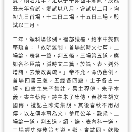
夏，順治元年，定以子午卯酉年鄉試，辰戌
丑未年會試。鄉試以八月，會試以二月。均
初九日首場，十二日二場，十五日三場。殿
試以三月。
二年，頒科場條例。禮部議覆，給事中龔鼎
孳疏言：「故明舊制，首場試時文七篇，二
場論、表各一篇，判五條，三場策五道。應
如各科臣請，減時文二篇，於論、表、判外
增詩，去策改奏疏。」帝不允。命仍舊例。
首場四書三題，五經各四題，士子各占一
經。四書主朱子集註，易主程傳、朱子本
義，書主蔡傳，詩主朱子集傳，春秋主胡安
國傳，禮記主陳澔集說。其後春秋不用胡
傳，以左傳本事為文，參用公羊、穀梁。二
場論一道，判五道，詔、誥、表內科一道，
三場經史時務策五道。鄉、會試同。乾隆