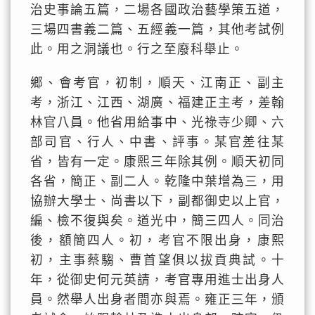
治史事論五篇，二場各國政治藝學策五道，
三場四書義二篇、五經義一篇，其他考試例
此。用之洞議也。行之至廢科舉止。
鄉、會考官，初制，順天、江南正、副主
考，浙江、江西、湖廣、福建正主考，差翰
林官八員。他省用給事中、光祿寺少卿、六
部司官、行人、中書、評事。某官差往某
省，皆有一定。康熙三年除其例。順天初同
各省，簡正、副二人。乾隆中葉增為三，用
協辦大學士、尚書以下，副都御史以上官，
編、檢不復與矣。道光中，簡三四人。同治
後，額簡四人。初，考官不限出身，康熙
初，主事蔡騶、曹首望俱以拔貢典試。十
年，從御史何元英請，考官專用進士出身人
員。然舉人出身者間亦與焉。雍正三年，頒