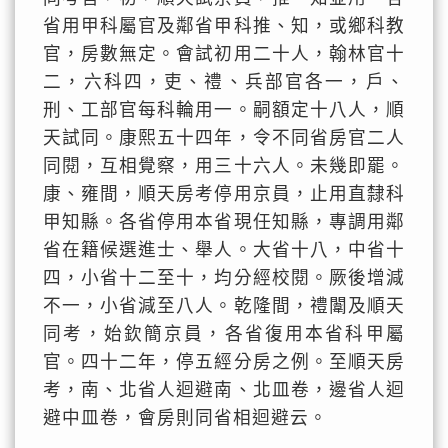
省用甲科屬官及鄰省甲科推、知，或鄉科教
官，房數無定。會試初用二十人，翰林官十
二，六科四，吏、禮、兵部官各一，戶、
刑、工部官每科輪用一。嗣額定十八人，順
天試同。康熙五十四年，令不同省房官二人
同閱，互相覺察，用三十六人。未幾即罷。
康、雍間，順天房考停用京員，止用直隸科
甲知縣。各省停用本省現任知縣，專調用鄰
省在籍候選進士、舉人。大省十八，中省十
四，小省十二至十，均分經校閱。厥後增減
不一，小省減至八人。乾隆間，禮闈及順天
同考，始欽簡京員，各省復用本省科甲屬
官。四十二年，停五經分房之例。至順天房
考，南、北省人迴避南、北皿卷，邊省人迴
避中皿卷，會房則同省相迴避云。