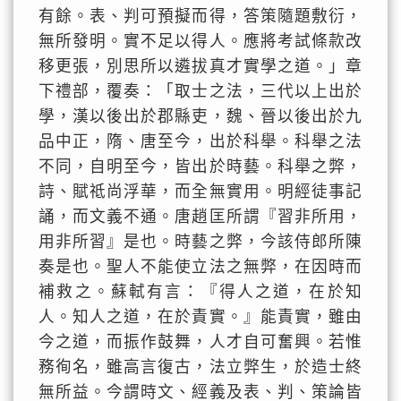
有餘。表、判可預擬而得，答策隨題敷衍，
無所發明。實不足以得人。應將考試條款改
移更張，別思所以遴拔真才實學之道。」章
下禮部，覆奏：「取士之法，三代以上出於
學，漢以後出於郡縣吏，魏、晉以後出於九
品中正，隋、唐至今，出於科舉。科舉之法
不同，自明至今，皆出於時藝。科舉之弊，
詩、賦祗尚浮華，而全無實用。明經徒事記
誦，而文義不通。唐趙匡所謂『習非所用，
用非所習』是也。時藝之弊，今該侍郎所陳
奏是也。聖人不能使立法之無弊，在因時而
補救之。蘇軾有言：『得人之道，在於知
人。知人之道，在於責實。』能責實，雖由
今之道，而振作鼓舞，人才自可奮興。若惟
務徇名，雖高言復古，法立弊生，於造士終
無所益。今謂時文、經義及表、判、策論皆