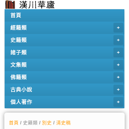
首頁
經籍類
史籍類
諸子類
文集類
佛籍類
古典小說
個人著作
首頁
/ 史籍類 /
別史
/
清史稿