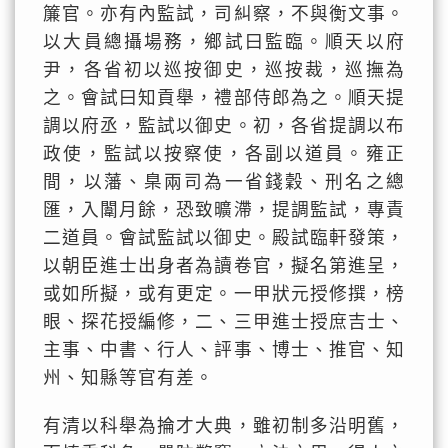
簾官。亦有內監試，司糾察，不與衡文事。
以大員總攝場務，鄉試曰監臨。順天以府
尹，各省初以巡按御史，巡按裁，巡撫為
之。會試曰知貢舉，禮部侍郎為之。順天提
調以府丞，監試以御史。初，各省提調以布
政使，監試以按察使，各副以道員。雍正
間，以藩、臬兩司為一省錢穀、刑名之總
匯，入闈月餘，恐致曠滯，提調監試，專責
二道員。會試監試以御史。殿試臨軒發策，
以朝臣進士出身者為讀卷官，擬名第進呈，
或如所擬，或有更定。一甲狀元授修撰，榜
眼、探花授編修，二、三甲進士授庶吉士、
主事、中書、行人、評事、博士、推官、知
州、知縣等官有差。
有清以科舉為掄才大典，雖初制多沿明舊，