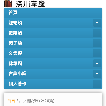
首頁
經籍類
史籍類
諸子類
文集類
佛籍類
古典小說
個人著作
首頁
/ 古文翻譯區(計26篇)