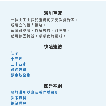
漢川草廬
一個土生土長於臺灣的文史哲愛好者，
所建立的個人網站。
草廬雖簡陋，然審容膝，可易安，
或可停雲詩就，想想此時風味。
快速連結
莊子
十三經
二十四史
資治通鑑
蘇東坡全集
關於本網
關於漢川草廬及著作權聲明
參考資料
網站導覽