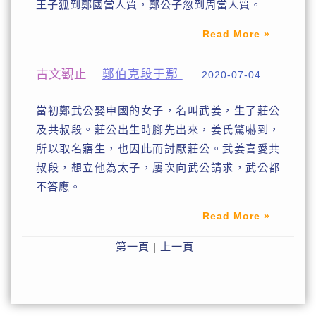
王子狐到鄭國當人質，鄭公子忽到周當人質。
Read More »
古文觀止
鄭伯克段于鄢
2020-07-04
當初鄭武公娶申國的女子，名叫武姜，生了莊公
及共叔段。莊公出生時腳先出來，姜氏驚嚇到，
所以取名寤生，也因此而討厭莊公。武姜喜愛共
叔段，想立他為太子，屢次向武公請求，武公都
不答應。
Read More »
第一頁
|
上一頁