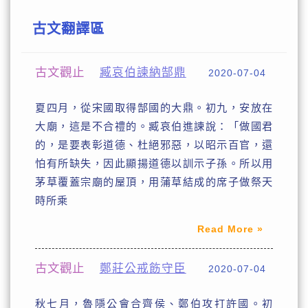
古文翻譯區
古文觀止
臧哀伯諫納郜鼎
2020-07-04
夏四月，從宋國取得郜國的大鼎。初九，安放在
大廟，這是不合禮的。臧哀伯進諫說：「做國君
的，是要表彰道德、杜絕邪惡，以昭示百官，還
怕有所缺失，因此顯揚道德以訓示子孫。所以用
茅草覆蓋宗廟的屋頂，用蒲草結成的席子做祭天
時所乘
Read More »
古文觀止
鄭莊公戒飭守臣
2020-07-04
秋七月，魯隱公會合齊侯、鄭伯攻打許國。初