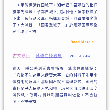
一，軍隊逼近許國城下。潁考叔拿著鄭伯的指揮
旗率先登城，子都自城下用箭射他，潁考叔摔了
下來。瑕叔盈又拿起指揮旗登城，向四周揮動旗
子，大喊說：「國君登城了！」於是鄭國軍隊全
登上城了。初
Read More »
古文觀止
臧僖伯諫觀魚
2020-07-04
春天，隱公將到棠去看補魚。臧僖伯進諫說：
「凡物不能夠用來講習大事，它的材料不能用來
做有用的器具，那麼國君就不需理會它。國君的
責任是將人民納入軌和物，講習大事以端正法度
叫做軌，取用材料以彰顯器具叫做物。不合軌
度、不擇器物，