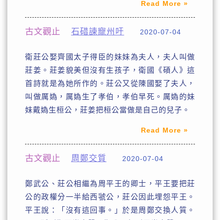
Read More »
古文觀止
石碏諫寵州吁
2020-07-04
衛莊公娶齊國太子得臣的妹妹為夫人，夫人叫做
莊姜。莊姜貌美但沒有生孩子，衛國《碩人》這
首詩就是為她所作的。莊公又從陳國娶了夫人，
叫做厲媯，厲媯生了孝伯，孝伯早死。厲媯的妹
妹戴媯生桓公，莊姜把桓公當做是自己的兒子。
Read More »
古文觀止
周鄭交質
2020-07-04
鄭武公、莊公相繼為周平王的卿士，平王要把莊
公的政權分一半給西虢公，莊公因此埋怨平王。
平王說：「沒有這回事。」於是周鄭交換人質。