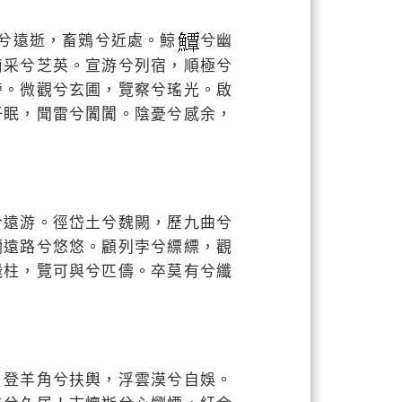
鳳兮遠逝，畜鴳兮近處。鯨
兮幽
南采兮芝英。宣游兮列宿，順極兮
旁。微觀兮玄圃，覽察兮瑤光。啟
仟眠，聞雷兮闐闐。陰憂兮感余，
兮遠游。徑岱土兮魏闕，歷九曲兮
彌遠路兮悠悠。顧列孛兮縹縹，觀
飛柱，覽可與兮匹儔。卒莫有兮纖
。登羊角兮扶輿，浮雲漠兮自娛。