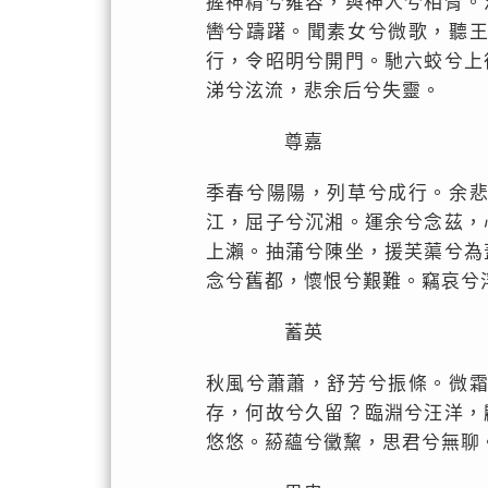
握神精兮雍容，與神人兮相胥。
轡兮躊躇。聞素女兮微歌，聽
行，令昭明兮開門。馳六蛟兮上
涕兮泫流，悲余后兮失靈。
尊嘉
季春兮陽陽，列草兮成行。余
江，屈子兮沉湘。運余兮念茲，
上瀨。抽蒲兮陳坐，援芙蕖兮為
念兮舊都，懷恨兮艱難。竊哀兮
蓄英
秋風兮蕭蕭，舒芳兮振條。微
存，何故兮久留？臨淵兮汪洋，
悠悠。蒶蘊兮黴黧，思君兮無聊