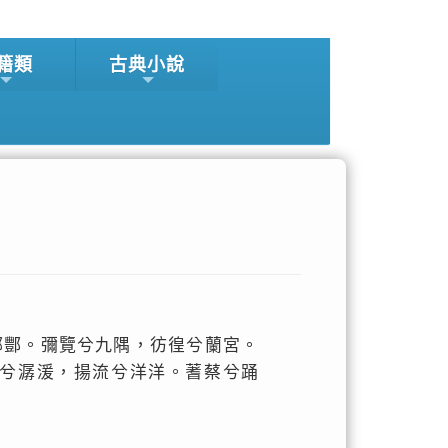
籍類
古典小說
鄗酆。彌覽兮九隅，彷徨兮蘭宮。
兮潺湲，揚流兮洋洋。蓍蔡兮踊