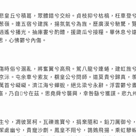
悲皇丘兮積葛，眾體錯兮交紛。貞枝抑兮枯槁，枉車登
葱嶺。連五宿兮建旄，揚氛氣兮為旌。歷廣漠兮馳騖，
逍遙兮播光。抽庫婁兮酌醴，援瓟瓜兮接糧。畢休息兮
思，心怫鬱兮內傷。
傷時俗兮溷亂，將奮翼兮高飛。駕八龍兮連蜷，建虹旌
京沶。屯余車兮索友，覩皇公兮問師。道莫貴兮歸真，
萬首兮㠜㠜。濟江海兮蟬蛻，絕北梁兮永辭。浮雲鬱兮
寤，乃自𧧂兮在茲。思堯舜兮襲興，幸咎繇兮獲謀。悲九
生兮，凋彼葉柯。瓦礫進寶兮，捐棄隨和。鉛刀厲御兮
潔處幽兮，貴寵沙劘。鳳皇不翔兮，鶉鴳飛揚。乘虹驂