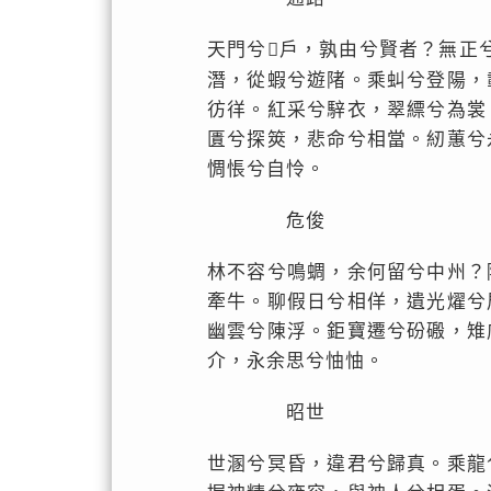
天門兮𡒰戶，孰由兮賢者？無
潛，從蝦兮遊陼。乘虯兮登陽，
彷徉。紅采兮騂衣，翠縹兮為裳
匱兮探筴，悲命兮相當。紉蕙兮
惆悵兮自怜。
危俊
林不容兮鳴蜩，余何留兮中州？
牽牛。聊假日兮相佯，遺光燿兮
幽雲兮陳浮。鉅寶遷兮砏磤，雉
介，永余思兮怞怞。
昭世
世溷兮冥昏，違君兮歸真。乘龍