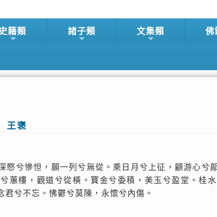
史籍類
諸子類
文集類
佛
 王褒
深愍兮慘怛，願一列兮無從。乘日月兮上征，顧游心兮
閣兮蕙樓，觀道兮從橫。寶金兮委積，美玉兮盈堂。桂水
念君兮不忘。怫鬱兮莫陳，永懷兮內傷。