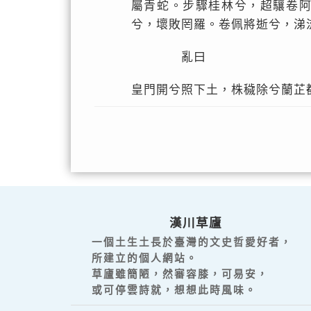
屬青蛇。步驟桂林兮，超驤卷
兮，壞敗罔羅。卷佩將逝兮，涕
亂曰
皇門開兮照下土，株穢除兮蘭芷
漢川草廬
一個土生土長於臺灣的文史哲愛好者，
所建立的個人網站。
草廬雖簡陋，然審容膝，可易安，
或可停雲詩就，想想此時風味。