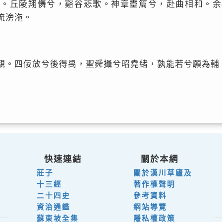
阿。丘陵翔儛兮，谿谷悲歌。神章靈篇兮，赴曲相和。余
流滂沲。
覩。四佞放兮後得禹，聖舜攝兮昭堯緒，孰能若兮願為輔
快速連結
關於本網
莊子
關於漢川草廬及
十三經
著作權聲明
二十四史
參考資料
資治通鑑
網站導覽
蘇東坡全集
隱私權政策