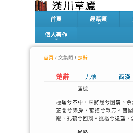
首頁
經籍類
個人著作
首頁
/ 文集類 /
楚辭
楚辭
九懷
西漢
匡機
極運兮不中，來將屈兮困窮。余
芷閭兮樂房，奮搖兮眾芳。菌
躍，孔鶴兮回翔。撫檻兮遠望，
通路