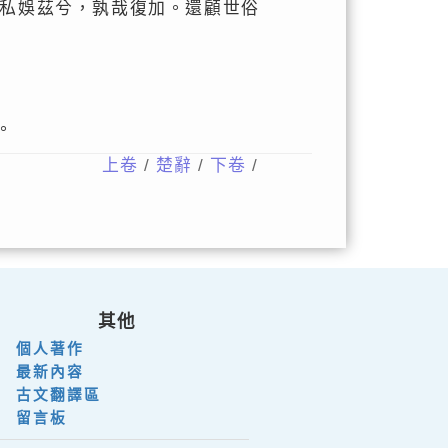
私娛茲兮，孰哉復加。還顧世俗
。
上卷
/
楚辭
/
下卷
/
其他
個人著作
最新內容
古文翻譯區
留言板