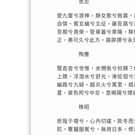
思忠
登九靈兮游神，靜女歌兮微晨。
自憐。駕玄螭兮北征，曏吾路兮
吾期兮南榮。登華蓋兮乘陽，聊
正，弗可久兮此方。寤辟摽兮永
陶壅
覽杳杳兮世惟，余惆悵兮何歸？
上躋。浮溺水兮舒光，淹低佪兮
幽路兮九疑。越炎火兮萬里，過
夏，衰色罔兮中怠。意曉陽兮燎
株昭
悲哉于嗟兮，心內切磋。款冬而
跎。蹇驢服駕兮，無用日多。修