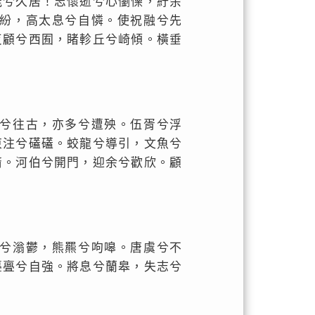
能兮久居！志懷逝兮心懰慄，紆余
紛，高太息兮自憐。使祝融兮先
反顧兮西囿，睹軫丘兮崎傾。橫垂
兮往古，亦多兮遭殃。伍胥兮浮
東注兮礚礚。蛟龍兮導引，文魚兮
裔。河伯兮開門，迎余兮歡欣。顧
兮滃鬱，熊羆兮呴嗥。唐虞兮不
亹亹兮自強。將息兮蘭皋，失志兮