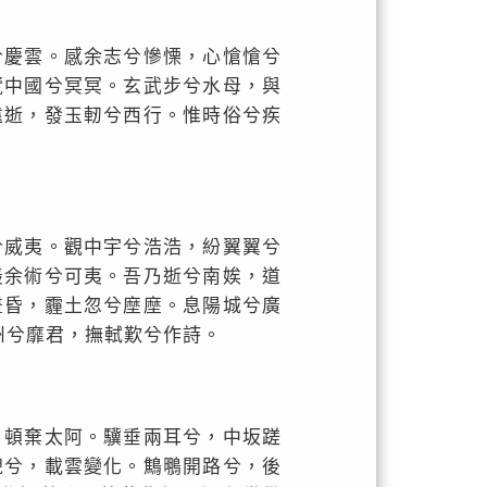
兮慶雲。感余志兮慘慄，心愴愴兮
覽中國兮冥冥。玄武步兮水母，與
遠逝，發玉軔兮西行。惟時俗兮疾
兮威夷。觀中宇兮浩浩，紛翼翼兮
羡余術兮可夷。吾乃逝兮南娭，道
晝昏，霾土忽兮塺塺。息陽城兮廣
州兮靡君，撫軾歎兮作詩。
，頓棄太阿。驥垂兩耳兮，中坂蹉
蜺兮，載雲變化。鷦䳟開路兮，後