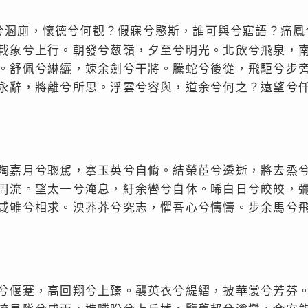
正兮溷廁，懷德兮何覩？假寐兮愍斯，誰可與兮寤語？痛
載象兮上行。朝發兮葱嶺，夕至兮明光。北飲兮飛泉，
。舒佩兮綝纚，竦余劍兮干將。騰蛇兮後從，飛駏兮步
永辭，將離兮所思。浮雲兮容與，道余兮何之？遠望兮
陶嘉月兮聦駕，搴玉英兮自脩。結榮茞兮逶逝，將去烝
周流。望太一兮淹息，紆余轡兮自休。晞白日兮皎皎，
咸雊兮相求。泱莽莽兮究志，懼吾心兮懤懤。步余馬兮
兮偃蹇，高回翔兮上臻。襲英衣兮緹䌌，披華裳兮芳芬