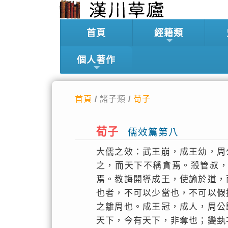
首頁
經籍類
個人著作
首頁
/ 諸子類 /
荀子
荀子
儒效篇第八
大儒之效：武王崩，成王幼，周
之，而天下不稱貪焉。殺管叔
焉。教誨開導成王，使諭於道，
也者，不可以少當也，不可以假
之離周也。成王冠，成人，周公
天下，今有天下，非奪也；變埶