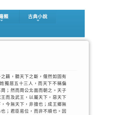
籍類
古典小說
子之籍，聽天下之斷，偃然如固有
姓獨居五十三人，而天下不稱偏
事周；然而周公北面而朝之。天子
成王而及武王，以屬天下，惡天下
下，今無天下，非擅也；成王鄉無
暴也；君臣易位，而非不順也。因