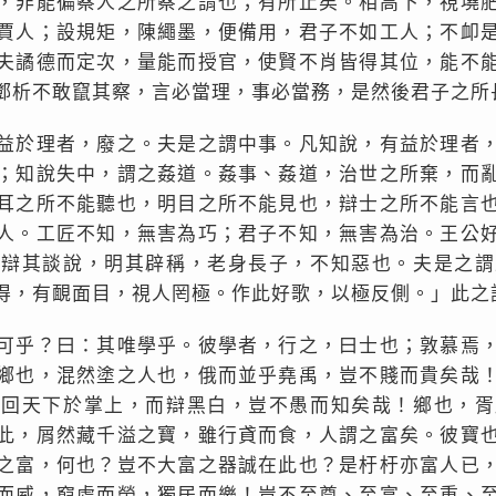
，非能徧察人之所察之謂也；有所止矣。相高下，視墝
賈人；設規矩，陳繩墨，便備用，君子不如工人；不卹
夫譎德而定次，量能而授官，使賢不肖皆得其位，能不
鄧析不敢竄其察，言必當理，事必當務，是然後君子之所
益於理者，廢之。夫是之謂中事。凡知說，有益於理者
；知說失中，謂之姦道。姦事、姦道，治世之所棄，而
耳之所不能聽也，明目之所不能見也，辯士之所不能言
人。工匠不知，無害為巧；君子不知，無害為治。王公
，辯其談說，明其辟稱，老身長子，不知惡也。夫是之謂
得，有靦面目，視人罔極。作此好歌，以極反側。」此之
可乎？曰：其唯學乎。彼學者，行之，曰士也；敦慕焉
鄉也，混然塗之人也，俄而並乎堯禹，豈不賤而貴矣哉
圓回天下於掌上，而辯黑白，豈不愚而知矣哉！鄉也，胥
此，屑然藏千溢之寶，雖行貣而食，人謂之富矣。彼寶
之富，何也？豈不大富之器誠在此也？是杅杅亦富人已
而威，窮處而榮，獨居而樂！豈不至尊、至富、至重、