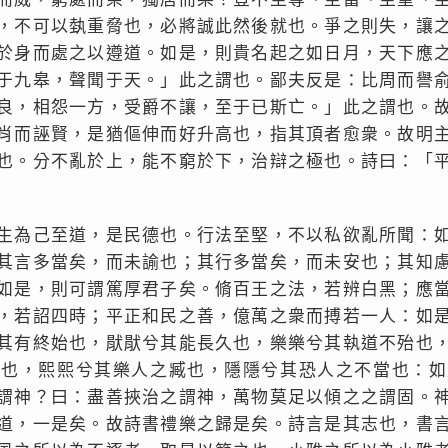
，不可以埶重脅也，必將誠此然後就也。爭之則失，讓
於身而處之以遵道。如是，則貴名起之如日月，天下應
于九皋，聲聞于天。」此之謂也。鄙夫反是：比周而譽
良，相怨一方，受爵不讓，至于已斯亡。」此之謂也。
肖而誣賢，是猶傴伸而好升高也，指其頂者愈衆。故明
也。分不亂於上，能不窮於下，治辯之極也。詩曰：「
生為己至道，是民德也。行法至堅，不以私欲亂所聞：
其言多當矣，而未諭也；其行多當矣，而未安也；其知
如是，則可謂篤厚君子矣。脩百王之法，若辨白黑；應
，若詔四時；平正和民之善，億萬之衆而搏若一人：如
其有終始也，猒猒兮其能長久也，樂樂兮其執道不殆也
章也，熙熙兮其樂人之臧也，隱隱兮其恐人之不當也：如
謂神？曰：盡善挾治之謂神，萬物莫足以傾之之謂固。
道，一是矣。故詩書禮樂之歸是矣。詩言是其志也，書