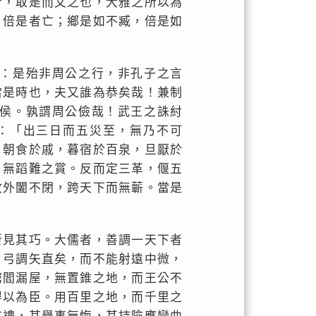
者，取是而文之也，大雅之所以為
，倍是者亡；鄉是如不臧，倍是如
：是殆非周公之行，非孔子之言
當是時也，夫又誰為恭矣哉！兼制
侯。孰謂周公儉哉！武王之誅紂
：「出三日而五災至，無乃不可
，朝食於戚，暮宿於百泉，旦厭於
，無蹈難之賞。反而定三革，偃五
故外闔不閉，跨天下而無蘄。當是
所見其巧。大儒者，善調一天下者
。弓調矢直矣，而不能射遠中微，
窮閻漏屋，無置錐之地，而王公不
得以為臣。用百里之地，而千里之