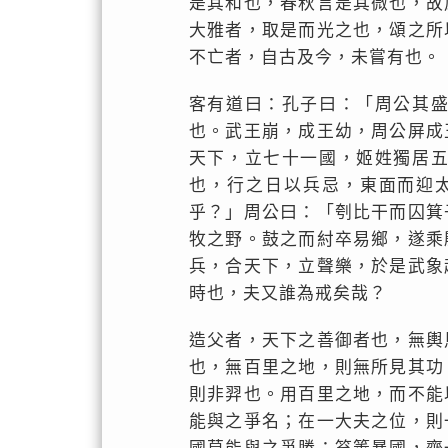
是其和也，春秋言是其微也，故
大雅者，取是而光之也，頌之所
不亡者，自古及今，未嘗有也。
客有道曰：孔子曰：「周公其
也。武王崩，成王幼，周公屏成
天下，立七十一國，姬姓獨居
也，行之日以兵忌，東面而迎
乎？」周公曰：「刳比干而囚箕
牧之野。鼓之而紂卒易鄉，遂乘
兵，合天下，立聲樂，於是武象
時也，夫又誰為戒矣哉？
造父者，天下之善御者也，無輿
也，無百里之地，則無所見其功
則非羿也。用百里之地，而不能
能與之爭名；在一大夫之位，則