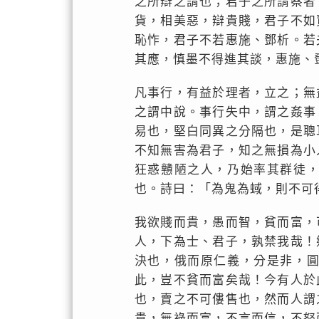
之所辯之謂也；君子之所謂察者
貨，相美惡，辯貴賤，君子不如
恥怍，君子不若惠施、鄧析。若
其應，慎墨不得進其談，惠施、
凡事行，有益於理者，立之；無
之謂中說。事行失中，謂之姦事
易也，堅白同異之分隔也，是聰
不知無害為君子，知之無損為小
狂惑戇陋之人，乃始率其群徒
也。詩曰：「為鬼為蜮，則不可
我欲賤而貴，愚而智，貧而富，
人，下為士、君子，孰禁我哉！
決也，俄而原仁義，分是非，
此，豈不貧而富矣哉！今有人於
也，賣之不可僂售也，然而人謂
貴，無祿而富，不言而信，不怒