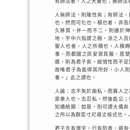
有師法者，人之大寶也；無師法
人無師法，則隆性矣；有師法，
也，然而可化也。積也者，非吾
久移質。并一而不二，則通於
地，宇中六指謂之極，涂之人百
聖人也者，人之所積也。人積
事，而都國之民安習其服，居
靡，則為君子矣。縱情性而不足
故唯君子為能得其所好，小人
毒。」此之謂也。
人論：志不免於曲私，而冀人之
是衆人也。志忍私，然後能公；
知通統類：如是，則可謂大儒矣
之所以為群臣寸尺尋丈檢式也。
君子言有壇宇，行有防表，道有