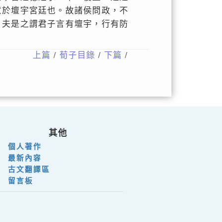
意於壇宇宮廷也。故諸侯問政，不
。夫是之謂君子言有壇宇，行有防
上篇
/
荀子目錄
/
下篇
/
其他
個人著作
最新內容
古文翻譯區
留言板