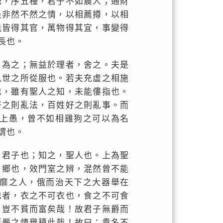
肥，序五種，君子不如農人；通財
是非然不然之情，以相薦撙，以相
能皆得其官，萬物得其宜，事變得
長也。
，為之；無益於理者，舍之。夫是
亂世之所從服也。若夫充虛之相施
也，雖有聖人之知，未能僂指也。
好之則亂法，百姓好之則亂事。而
上愚，曾不如相雞狗之可以為名
謂也。
，君子也；知之，聖人也。上為聖
！鄉也，效門室之辨，混然曾不能
靡之人，俄而治天下之大器舉在
也者，衣之不可衣也，食之不可食
，豈不貧而富矣哉！故君子無爵而
至嚴之情舉積此哉！故曰：貴名不