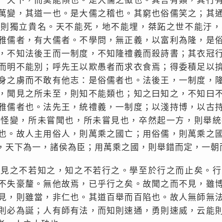
一天下，而莫能傾也。是大儒之徵也。其言有類，其行
萬變，其道一也。是大儒之稽也。其窮也俗儒笑之；其
窮則獨立貴名。天不能死，地不能埋，桀跖之世不能汙，
雅儒者，有大儒者。不學問，無正義，以富利為隆，是
，不知法後王而一制度，不知隆禮義而殺詩書；其衣冠
而明不能別；呼先王以欺愚者而求衣食焉；得委積足以
身之虜而不敢有他志：是俗儒者也。法後王，一制度，
，聞見之所未至，則知不能類也；知之曰知之，不知曰
雅儒者也。法先王，統禮義，一制度；以淺持博，以古
物怪變，所未嘗聞也，所未嘗見也，卒然起一方，則舉統
也。故人主用俗人，則萬乘之國亡；用俗儒，則萬乘之
，天下為一，諸侯為臣；用萬乘之國，則舉錯而定，一朝
，見之不若知之，知之不若行之。學至於行之而止矣。行
不失豪釐。無他故焉，已乎行之矣。故聞之而不見，雖
見，則雖當，非仁也。其道百舉而百陷也。故人無師無
則必為誕；人有師有法，而知則速通，勇則速威，云能