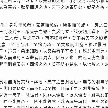
風之所以為不逐者，取是以節之也，小雅之所以為小雅
以為至者，取是而通之也。天下之道畢是矣。鄉是者臧
盛乎！身貴而愈恭，家富而愈儉，勝敵而愈戒。」應之曰
王而及武王，履天子之籍，負扆而立，諸侯趨走堂下。
五十三人焉；周之子孫，苟不狂惑者，莫不為天下之顯諸
太歲，至汜而汎，至懷而壞，至共頭而山隧。霍叔懼曰
子，飛廉、惡來知政，夫又惡有不可焉！」遂選馬而進
殷人而誅紂。蓋殺者非周人，因殷人也。故無首虜之獲
起而韶護廢矣。四海之內，莫不變心易慮，以化順之。
馬則無所見其能。羿者，天下之善射者也，無弓矢則無
。輿固馬選矣，而不能以至遠一日而千里，則非造父也
以調一天下，制彊暴，則非大儒也。彼大儒者，雖隱於
一君不能獨畜，一國不能獨容，成名況乎諸侯，莫不願