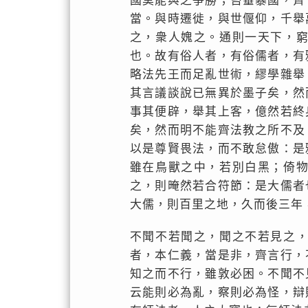
國莫能與之爭勝；笞箠暴國，齊
當。與時遷徙，與世偃仰，千舉
之，衆人媿之。通則一天下，
也。故有俗人者，有俗儒者，有
略法先王而足亂世術，繆學雜舉
其言議談說已無異於墨子矣，然
事其便辟，舉其上客，億然若終
矣，然而明不能齊法教之所不及
以是尊賢畏法，而不敢怠傲：是
雖在鳥獸之中，若別白黑；倚
之，則晻然若合符節：是大儒者
大儒，則百里之地，久而後三年
不聞不若聞之，聞之不若見之
者，本仁義，當是非，齊言行，
知之而不行，雖敦必困。不聞不
云能則必為亂，察則必為怪，辯