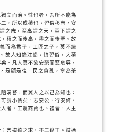
以獨立而治。性也者，吾所不能為
不二，所以成積也。習俗移志，安
謂之歲，至高謂之天，至下謂之
成，積之而後高，盡之而後聖。故
義而為君子。工匠之子，莫不繼
。故人知謹注錯，慎習俗，大積
辱矣。凡人莫不欲安榮而惡危辱，
，是顧是復。民之貪亂，寧為荼
愚陋溝瞀，而冀人之以己為知也：
，可謂小儒矣。志安公，行安脩，
衆人者，工農商賈也。禮者，人主
士；言道德之求，不二後王。道過