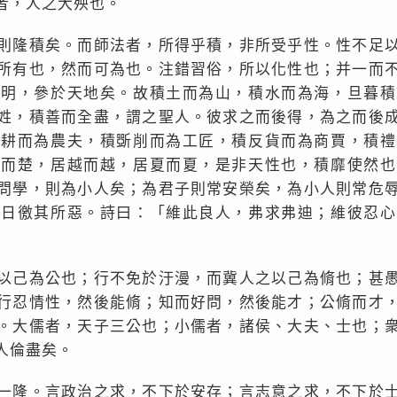
者，人之大殃也。
則隆積矣。而師法者，所得乎積，非所受乎性。性不足
所有也，然而可為也。注錯習俗，所以化性也；并一而
神明，參於天地矣。故積土而為山，積水而為海，旦暮積
姓，積善而全盡，謂之聖人。彼求之而後得，為之而後
耨耕而為農夫，積斲削而為工匠，積反貨而為商賈，積禮
楚而楚，居越而越，居夏而夏，是非天性也，積靡使然也
問學，則為小人矣；為君子則常安榮矣，為小人則常危
則日徼其所惡。詩曰：「維此良人，弗求弗迪；維彼忍心
以己為公也；行不免於汙漫，而冀人之以己為脩也；甚
行忍情性，然後能脩；知而好問，然後能才；公脩而才
。大儒者，天子三公也；小儒者，諸侯、大夫、士也；
人倫盡矣。
一隆。言政治之求，不下於安存；言志意之求，不下於