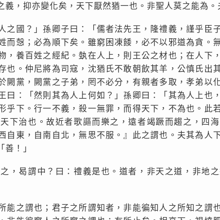
之義，抑亦變化矣，天下厭然猶一也。非聖人莫之能為。
人之國？」孫卿子曰：「儒者法先王，隆禮義，謹乎臣
姓而愨；必為順下矣。雖窮困凍餧，必不以邪道為貪。
物，養百姓之經紀。埶在人上，則王公之材也；在人下
存也。仲尼將為司寇，沈猶氏不敢朝飲其羊，公慎氏出
於闕黨，闕黨之子弟，罔不必分，有親者多取，孝弟以
王曰：「然則其為人上何如？」孫卿曰：「其為人上也
形乎下。行一不義，殺一無罪，而得天下，不為也。此
而天下治也。故近者歌謳而樂之，遠者竭蹶而趨之，四海
西自東，自南自北，無思不服。』此之謂也。夫其為人
「善！」
行之，曷謂中？曰：禮義是也。道者，非天之道，非地之
所能之謂也；君子之所謂知者，非能徧知人之所知之謂