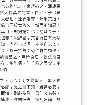
有禮，其舉事無悔，其持險應變曲
通也英傑化之，嵬瑣逃之，邪說畏
非大儒莫之能立，仲尼、子弓是
俗人者也。逢衣淺帶，解果其冠，
行偽已同於世俗矣，然而不知惡；
揜其口，則揚揚如也；隨其長子，
隆禮義而殺詩書；其言行已有大法
不知，內不自以誣，外不自以欺，
持今，以一持萬；苟仁義之類也，
類而應之，無所儗㤰；張法而度
國存；用雅儒，則千乘之國安；用
而伯。
之，明也；明之為聖人。聖人也
博必謬；見之而不知，雖識必妄；
法而知，則必為盜，勇則必為賊，
則速成，察則速盡，辯則速論。故