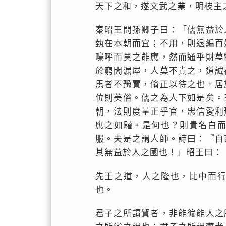
天下之和，遂文武之業，明枝主
秦昭王問孫卿子曰：「儒無益於
埶在本朝而宜；不用，則退編百
嘄呼而莫之能應，然而通乎財萬
於窮閻漏屋，人莫不貴之，道誠
馬者不豫賈，脩正以待之也。居
位則美俗。儒之為人下如是矣。
朝，法則度量正乎官，忠信愛利
應之如驩。是何也？則貴名白
服。夫是之謂人師。詩曰：『自
其無益於人之國也！」昭王曰：
先王之道，人之隆也，比中而
也。
君子之所謂賢者，非能徧能人之