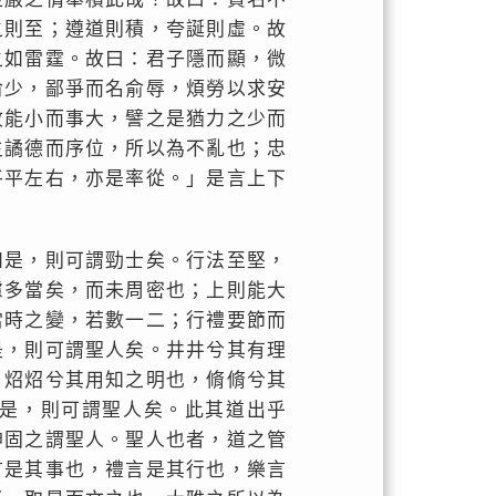
之則至；遵道則積，夸誕則虛。故
之如雷霆。故曰：君子隱而顯，微
俞少，鄙爭而名俞辱，煩勞以求安
故能小而事大，譬之是猶力之少而
主譎德而序位，所以為不亂也；忠
平平左右，亦是率從。」是言上下
如是，則可謂勁士矣。行法至堅，
慮多當矣，而未周密也；上則能大
當時之變，若數一二；行禮要節而
是，則可謂聖人矣。井井兮其有理
，炤炤兮其用知之明也，脩脩兮其
是，則可謂聖人矣。此其道出乎
神固之謂聖人。聖人也者，道之管
言是其事也，禮言是其行也，樂言