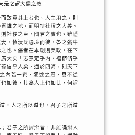
夫是之謂大儒之效。
子而致貴其上者也。人主用之，則
無置錐之地，而明持社稷之大義。
，則社稷之臣，國君之寶也。雖隱
其妻，慎潰氏踰境而徙，魯之粥牛
化之也。儒者在本朝則美政，在下
，廣大矣！志意定乎內，禮節脩乎
若義信乎人矣，通於四海，則天下
之內若一家，通達之屬，莫不從
下也如彼，其為人上也如此，何謂
道，人之所以道也，君子之所道
也；君子之所謂辯者，非能徧辯人