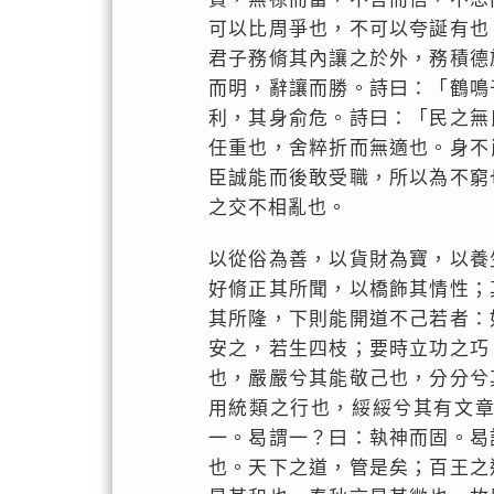
可以比周爭也，不可以夸誕有也
君子務脩其內讓之於外，務積德
而明，辭讓而勝。詩曰：「鶴鳴
利，其身俞危。詩曰：「民之無
任重也，舍粹折而無適也。身不
臣誠能而後敢受職，所以為不窮
之交不相亂也。
以從俗為善，以貨財為寶，以養
好脩正其所聞，以橋飾其情性；
其所隆，下則能開道不己若者：
安之，若生四枝；要時立功之巧
也，嚴嚴兮其能敬己也，分分兮
用統類之行也，綏綏兮其有文
一。曷謂一？曰：執神而固。曷
也。天下之道，管是矣；百王之