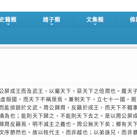
史籍類
諸子類
文集類
佛
公屏成王而及武王，以屬天下，惡天下之倍周也。履天
，虛殷國，而天下不稱戾焉。兼制天下，立七十一國，姬
而能揜跡於文武。周公歸周，反籍於成王，而天下不輟
攝為也；能則天下歸之，不能則天下去之。是以周公屏
歸周反籍焉，明不滅主之義也。周公無天下矣；鄉有天
次序節然也。故以枝代主，而非越也；以弟誅兄，而非