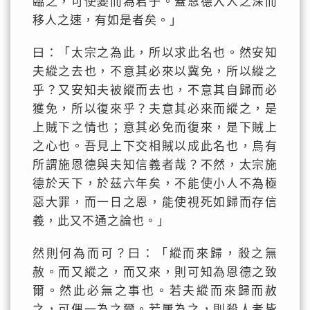
臨之，可使變而為君子。蓋恩德入人之深而
移人之速，有如是者矣。」
曰：「太宗之為此，所以求此名也。然安知
夫縱之去也，不意其必來以冀免，所以縱之
乎？又安知夫被縱而去也，不意其自歸而必
獲免，所以復來乎？夫意其必來而縱之，是
上賊下之情也；意其必免而復來，是下賊上
之心也。吾見上下交相賊以成此名也，烏有
所謂施恩德與夫知信義者哉？不然，太宗施
德於天下，於茲六年矣，不能使小人不為極
惡大罪，而一日之恩，能使視死如歸而存信
義，此又不通之論也。」
然則何為而可？曰：「縱而來歸，殺之無
赦。而又縱之，而又來，則可知為恩德之致
爾。然此必無之事也。若夫縱而來歸而赦
之，可偶一為之爾。若屢為之，則殺人者皆