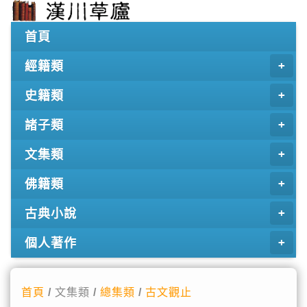
首頁
經籍類
史籍類
諸子類
文集類
佛籍類
古典小說
個人著作
首頁
/ 文集類 /
總集類
/
古文觀止