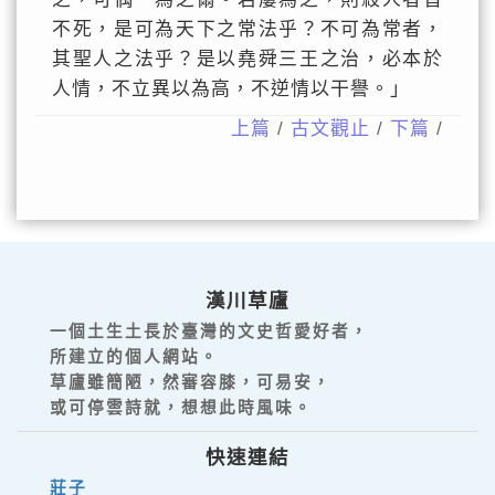
不死，是可為天下之常法乎？不可為常者，
其聖人之法乎？是以堯舜三王之治，必本於
人情，不立異以為高，不逆情以干譽。」
上篇
/
古文觀止
/
下篇
/
漢川草廬
一個土生土長於臺灣的文史哲愛好者，
所建立的個人網站。
草廬雖簡陋，然審容膝，可易安，
或可停雲詩就，想想此時風味。
快速連結
莊子