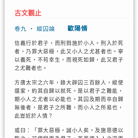
古文觀止
歐陽脩
卷九 ‧ 縱囚論
信義行於君子，而刑戮施於小人。刑入於死
者，乃罪大惡極，此又小人之尤甚者也。寧
以義死，不苟幸生，而視死如歸，此又君子
之尤難者也。
方唐太宗之六年，錄大辟囚三百餘人，縱使
還家，約其自歸以就死。是以君子之難能，
期小人之尤者以必能也。其囚及期而卒自歸
無後者，是君子之所難，而小人之所易也，
此豈近於人情？
或曰：「罪大惡極，誠小人矣。及施恩德以