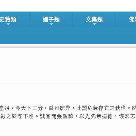
史籍類
諸子類
文集類
佛
崩殂。今天下三分，益州罷弊，此誠危急存亡之秋也。
欲報之於陛下也。誠宜開張聖聽，以光先帝遺德，恢宏志