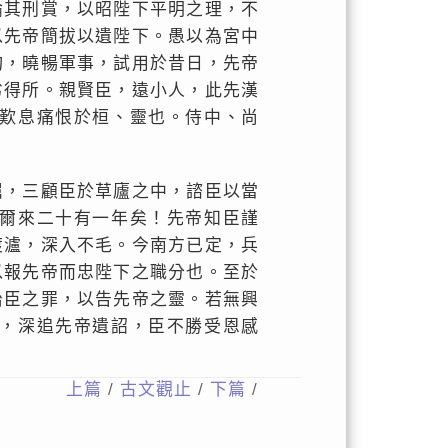
論其刑賞，以昭陛下平明之理，不
以先帝簡拔以遺陛下。愚以為宮中
均，曉暢軍事，試用於昔日，先帝
劣得所。親賢臣，遠小人，此先漢
歎息痛恨於桓、靈也。侍中、尚
屈，三顧臣於草廬之中，諮臣以當
爾來二十有一年矣！先帝知臣謹
渡瀘，深入不毛。今南方已定，兵
以報先帝而忠陛下之職分也。至於
治臣之罪，以告先帝之靈。若無興
，深追先帝遺詔，臣不勝受恩感
上篇
/
古文觀止
/
下篇
/