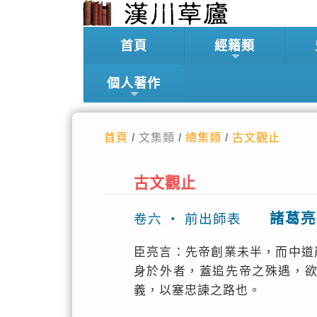
首頁
經籍類
個人著作
首頁
/ 文集類 /
總集類
/
古文觀止
古文觀止
諸葛亮
卷六 ‧ 前出師表
臣亮言：先帝創業未半，而中道
身於外者，蓋追先帝之殊遇，
義，以塞忠諫之路也。