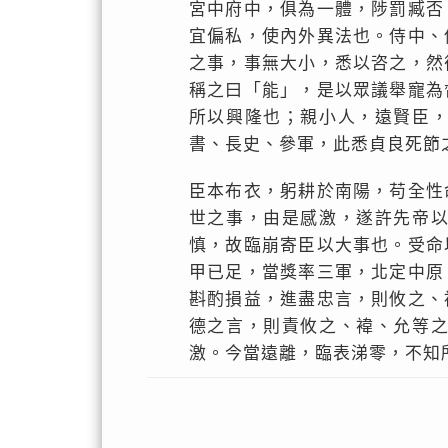
宮中府中，俱為一體，陟罰臧否
宜偏私，使內外異法也。侍中、
之事，事無大小，悉以咨之，然
稱之曰「能」，是以眾議舉寵為
所以興隆也；親小人，遠賢臣
書、長史、參軍，此悉貞良死節
臣本布衣，躬耕於南陽，苟全性
世之事，由是感激，遂許先帝
慎，故臨崩寄臣以大事也。受命
甲已足，當獎率三軍，北定中原
斟酌損益，進盡忠言，則攸之、
德之言，則責攸之、褘、允等
激。今當遠離，臨表涕零，不知