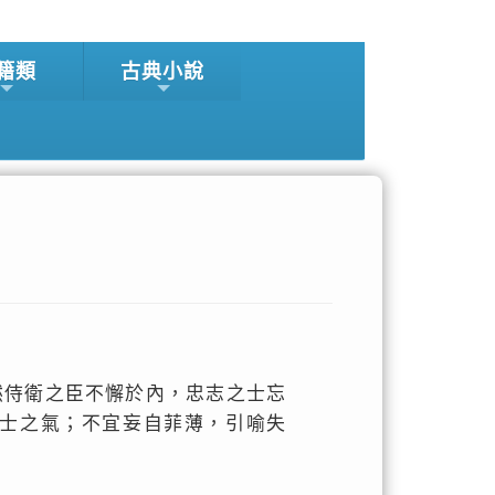
籍類
古典小說
然侍衛之臣不懈於內，忠志之士忘
士之氣；不宜妄自菲薄，引喻失