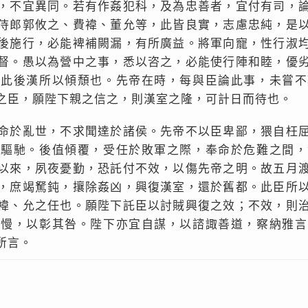
，不宜異同。若有作姦犯科，及為忠善者，宜付有司，
侍郎郭攸之、費褘、董允等，此皆良實，志慮忠純，是
後施行，必能裨補闕漏，有所廣益。將軍向寵，性行淑
督。愚以為營中之事，悉以咨之，必能使行陣和睦，優
，此後漢所以傾頹也。先帝在時，每與臣論此事，未嘗不
之臣，願陛下親之信之，則漢室之隆，可計日而待也。
命於亂世，不求聞達於諸侯。先帝不以臣卑鄙，猥自枉
以驅馳。後值傾覆，受任於敗軍之際，奉命於危難之間，
以來，夙夜憂勤，恐託付不效，以傷先帝之明。故五月
，庶竭駑鈍，攘除姦凶，興復漢室，還於舊都。此臣所
褘、允之任也。願陛下託臣以討賊興復之效；不效，則
之慢，以彰其咎。陛下亦宜自謀，以諮諏善道，察納雅言
所言。