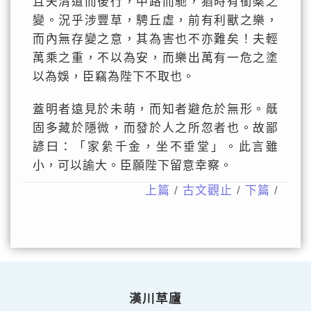
且夫清道而後行，中路而馳，猶時有銜橜之
變。況乎涉豐草，騁丘虛，前有利獸之樂，
而內無存變之意，其為害也不亦難矣！夫輕
萬乘之重，不以為安，而樂出萬有一危之塗
以為娛，臣竊為陛下不取也。
蓋明者遠見於未萌，而知者避危於無形。旤
固多藏於隱微，而發於人之所忽者也。故鄙
諺曰：「家絫千金，坐不垂堂」。此言雖
小，可以諭大。臣願陛下留意幸察。
上篇
/
古文觀止
/
下篇
/
漢川草廬