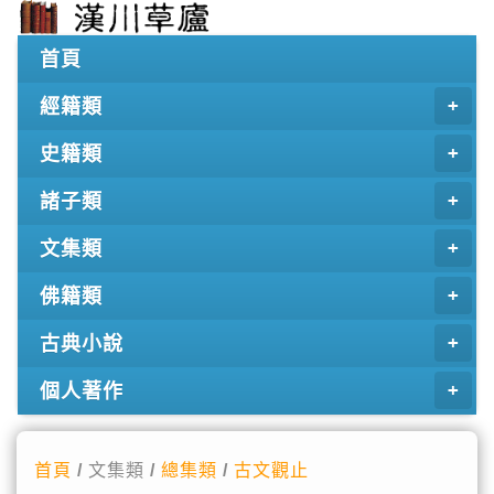
首頁
經籍類
史籍類
諸子類
文集類
佛籍類
古典小說
個人著作
首頁
/ 文集類 /
總集類
/
古文觀止