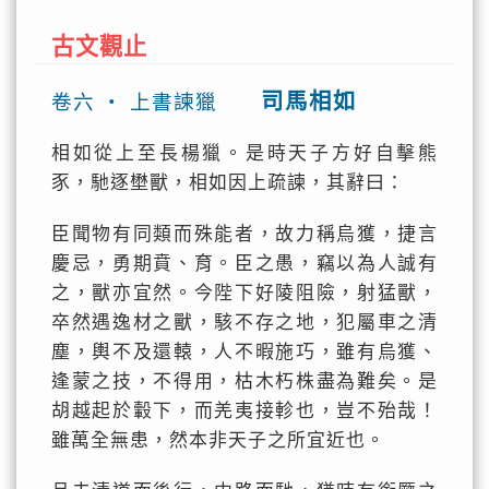
古文觀止
司馬相如
卷六 ‧ 上書諫獵
相如從上至長楊獵。是時天子方好自擊熊
豕，馳逐壄獸，相如因上疏諫，其辭曰：
臣聞物有同類而殊能者，故力稱烏獲，捷言
慶忌，勇期賁、育。臣之愚，竊以為人誠有
之，獸亦宜然。今陛下好陵阻險，射猛獸，
卒然遇逸材之獸，駭不存之地，犯屬車之清
塵，輿不及還轅，人不暇施巧，雖有烏獲、
逢蒙之技，不得用，枯木朽株盡為難矣。是
胡越起於轂下，而羌夷接軫也，豈不殆哉！
雖萬全無患，然本非天子之所宜近也。