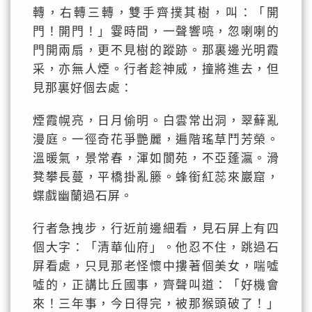
轉，右轉三轉，雙手齊撲其樹，叫：「開
門！開門！」霎時間，一聲響喨，忽喇喇的
門開兩扇，更不見樹的蹤跡。那裏邊光明霞
采，亦無人煙。行者趁神威，撞將進去，但
見那裏好個去處：
煙霞幌亮，日月偷明。白雲常出洞，翠蘚亂
漫庭。一徑奇花爭艷麗，遍階瑤草鬥芳榮。
溫暖氣，景常春，渾如閬苑，不亞蓬瀛。滑
凳攀長蔓，平橋掛亂籐。蜂銜紅蕊來巖窟，
蝶戲幽蘭過石屏。
行者急拽步，行近前邊細看，見石屏上有四
個大字：「清華仙府」。他忍不住，跳過石
屏看處，只見那老怪懷中摟著個美女，喘噓
噓的，正講比丘國事，齊聲叫道：「好機會
來！三年事，今日得完，被那猴頭破了！」