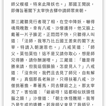
師父模樣，特來此降妖也。」那國王聞說，
即傳旨著閣下太宰快去驛中請師眾來朝。
那三藏聽見行者現了相，在空中降妖，嚇得
魂飛魄散，幸有八戒、沙僧護持，他又臉上
戴著一片子臊泥，正悶悶不快，只聽得人叫
道：「法師，我等乃比丘國王差來的閣下太
宰，特請入朝謝恩也。」八戒笑道：「師
父。莫怕莫怕！這不是又請你取心，想是師
兄得勝，請你酬謝哩。」三藏道：「雖是得
勝來請，但我這個臊臉，怎麼見人？」八戒
道：「沒奈何，我們且去見了師兄，自有解
釋。」真個那長老無計，只得扶著八戒、沙
僧挑著擔，牽著馬，同去驛庭之上。那太宰
見了，害怕道：「爺爺呀！這都相似妖頭怪
腦之類！」沙僧道：「朝士休怪醜陋，我等
乃是生成的遺體。若我師父來見了我師兄，