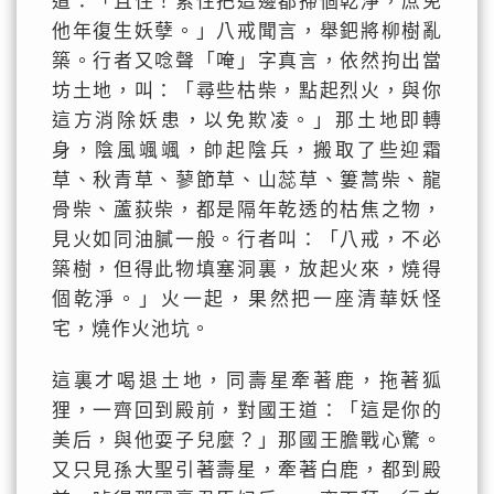
道：「且住！索性把這邊都掃個乾淨，庶免
他年復生妖孽。」八戒聞言，舉鈀將柳樹亂
築。行者又唸聲「唵」字真言，依然拘出當
坊土地，叫：「尋些枯柴，點起烈火，與你
這方消除妖患，以免欺凌。」那土地即轉
身，陰風颯颯，帥起陰兵，搬取了些迎霜
草、秋青草、蓼節草、山蕊草、簍蒿柴、龍
骨柴、蘆荻柴，都是隔年乾透的枯焦之物，
見火如同油膩一般。行者叫：「八戒，不必
築樹，但得此物填塞洞裏，放起火來，燒得
個乾淨。」火一起，果然把一座清華妖怪
宅，燒作火池坑。
這裏才喝退土地，同壽星牽著鹿，拖著狐
狸，一齊回到殿前，對國王道：「這是你的
美后，與他耍子兒麼？」那國王膽戰心驚。
又只見孫大聖引著壽星，牽著白鹿，都到殿