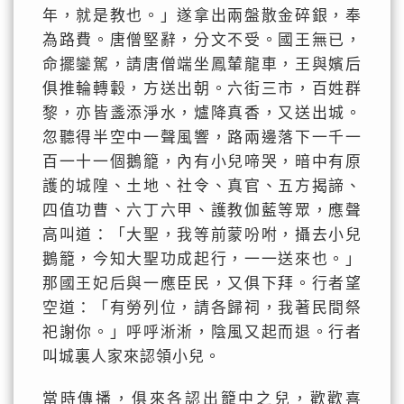
年，就是教也。」遂拿出兩盤散金碎銀，奉
為路費。唐僧堅辭，分文不受。國王無已，
命擺鑾駕，請唐僧端坐鳳輦龍車，王與嬪后
俱推輪轉轂，方送出朝。六街三市，百姓群
黎，亦皆盞添淨水，爐降真香，又送出城。
忽聽得半空中一聲風響，路兩邊落下一千一
百一十一個鵝籠，內有小兒啼哭，暗中有原
護的城隍、土地、社令、真官、五方揭諦、
四值功曹、六丁六甲、護教伽藍等眾，應聲
高叫道：「大聖，我等前蒙吩咐，攝去小兒
鵝籠，今知大聖功成起行，一一送來也。」
那國王妃后與一應臣民，又俱下拜。行者望
空道：「有勞列位，請各歸祠，我著民間祭
祀謝你。」呼呼淅淅，陰風又起而退。行者
叫城裏人家來認領小兒。
當時傳播，俱來各認出籠中之兒，歡歡喜