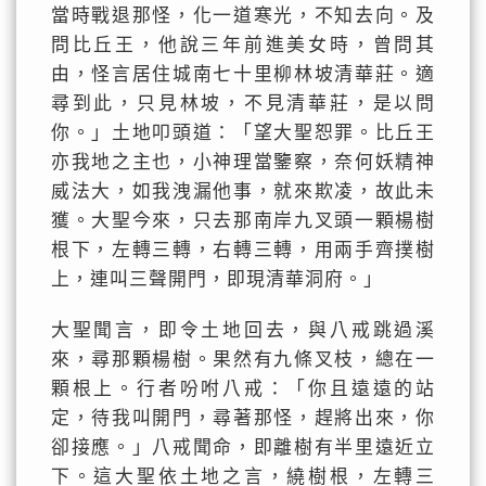
當時戰退那怪，化一道寒光，不知去向。及
問比丘王，他說三年前進美女時，曾問其
由，怪言居住城南七十里柳林坡清華莊。適
尋到此，只見林坡，不見清華莊，是以問
你。」土地叩頭道：「望大聖恕罪。比丘王
亦我地之主也，小神理當鑒察，奈何妖精神
威法大，如我洩漏他事，就來欺凌，故此未
獲。大聖今來，只去那南岸九叉頭一顆楊樹
根下，左轉三轉，右轉三轉，用兩手齊撲樹
上，連叫三聲開門，即現清華洞府。」
大聖聞言，即令土地回去，與八戒跳過溪
來，尋那顆楊樹。果然有九條叉枝，總在一
顆根上。行者吩咐八戒：「你且遠遠的站
定，待我叫開門，尋著那怪，趕將出來，你
卻接應。」八戒聞命，即離樹有半里遠近立
下。這大聖依土地之言，繞樹根，左轉三