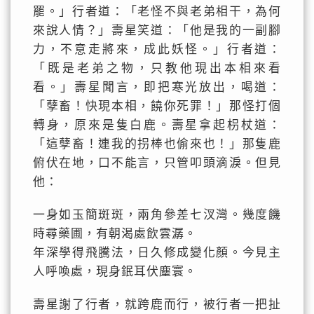
罷。」行者道：「老怪不與老弟相干，為何
來說人情？」壽星笑道：「他是我的一副腳
力，不意走將來，成此妖怪。」行者道：
「既是老弟之物，只教他現出本相來看
看。」壽星聞言，即把寒光放出，喝道：
「孽畜！快現本相，饒你死罪！」那怪打個
轉身，原來是隻白鹿。壽星拿起枴杖道：
「這孽畜！連我的拐棒也偷來也！」那隻鹿
俯伏在地，口不能言，只管叩頭滴淚。但見
他：
一身如玉簡斑斑，兩角參差七汊灣。幾度饑
時尋藥圃，有朝渴處飲雲潺。
年深學得飛騰法，日久修成變化顏。今見主
人呼喚處，現身鈱耳伏塵寰。
壽星謝了行者，就跨鹿而行，被行者一把扯