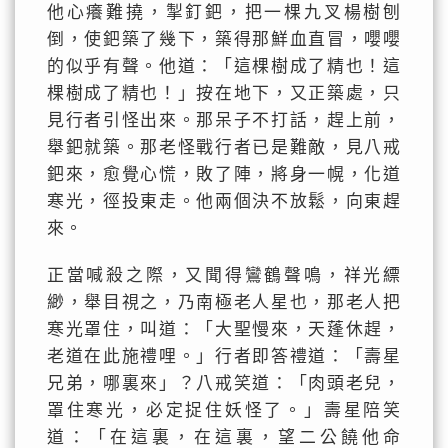
他心癢難撓，掣釘鈀，把一棵九叉楊樹刨
倒，使鈀築了幾下，築得那鮮血直冒，嚶嚶
的似乎有聲。他道：「這棵樹成了精也！這
棵樹成了精也！」按在地下，又正築處，只
見行者引怪出來。那呆子不打話，趕上前，
舉鈀就築。那老怪戰行者已是難敵，見八戒
鈀來，愈覺心慌，敗了陣，將身一幌，化道
寒光，徑投東走。他兩個決不放鬆，向東趕
來。
正當喊殺之際，又聞得鸞鶴聲鳴，祥光縹
緲，舉目視之，乃南極老人星也，那老人把
寒光罩住，叫道：「大聖慢來，天蓬休趕，
老道在此施禮哩。」行者即答禮道：「壽星
兄弟，哪裏來」？八戒笑道：「肉頭老兒，
罩住寒光，必定捉住妖怪了。」壽星陪笑
道：「在這裏，在這裏，望二公饒他命