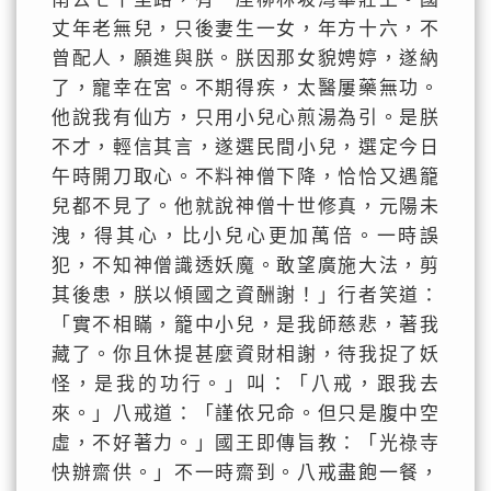
丈年老無兒，只後妻生一女，年方十六，不
曾配人，願進與朕。朕因那女貌娉婷，遂納
了，寵幸在宮。不期得疾，太醫屢藥無功。
他說我有仙方，只用小兒心煎湯為引。是朕
不才，輕信其言，遂選民間小兒，選定今日
午時開刀取心。不料神僧下降，恰恰又遇籠
兒都不見了。他就說神僧十世修真，元陽未
洩，得其心，比小兒心更加萬倍。一時誤
犯，不知神僧識透妖魔。敢望廣施大法，剪
其後患，朕以傾國之資酬謝！」行者笑道：
「實不相瞞，籠中小兒，是我師慈悲，著我
藏了。你且休提甚麼資財相謝，待我捉了妖
怪，是我的功行。」叫：「八戒，跟我去
來。」八戒道：「謹依兄命。但只是腹中空
虛，不好著力。」國王即傳旨教：「光祿寺
快辦齋供。」不一時齋到。八戒盡飽一餐，