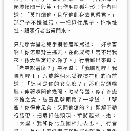
傾城傾國千般笑，化作毛團狐狸形！行者叫
道：「莫打爛他，且留他此身去見昏君。」
那呆子不嫌穢污，一把揪住尾子，拖拖扯
扯，跟隨行者出得門來。
只見那壽星老兒手摸著鹿頭罵道：「好孽畜
啊！你怎麼背主逃去，在此成精！若不是我
來，孫大聖定打死你了。」行者跳出來道：
「老弟說甚麼？」壽星道：「我囑鹿哩！我
囑鹿哩！」八戒將個死狐狸摜在鹿的面前
道：「這可是你的女兒麼？」那鹿點頭幌
腦，伸著嘴聞他幾聞，呦呦發聲，似有眷戀
不捨之意，被壽星劈頭撲了一掌道：「孽
畜！你得命足矣，又聞他怎的？」即解下勒
袍腰帶，把鹿扣住頸項，牽將起來，道：
「大聖，我和你比丘國相見去也。」行者