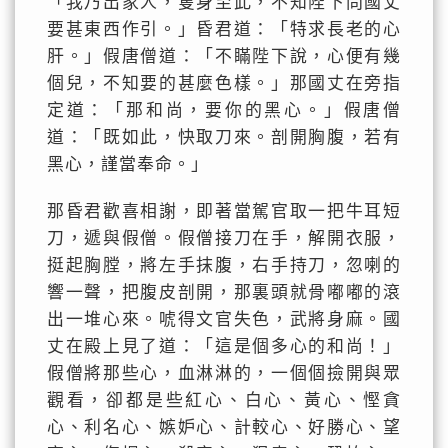
「我乃出家人，隻身至此，不知陛下問國丈
要甚東西作引。」昏君道：「特求長老的心
肝。」假唐僧道：「不瞞陛下說，心便有幾
個兒，不知要的甚麼色樣。」那國丈在旁指
定道：「那和尚，要你的黑心。」假唐僧
道：「既如此，快取刀來。剖開胸腹，若有
黑心，謹當奉命。」
那昏君歡喜相謝，即著當駕官取一把牛耳短
刀，遞與假僧。假僧接刀在手，解開衣服，
挺起胸膛，將左手抹腹，右手持刀，忽喇的
響一聲，把腹皮剖開，那裏頭就骨嘟嘟的滾
出一堆心來。唬得文官失色，武將身麻。國
丈在殿上見了道：「這是個多心的和尚！」
假僧將那些心，血淋淋的，一個個撿開與眾
觀看，卻都是些紅心、白心、黃心、慳貪
心、利名心、嫉妒心、計較心、好勝心、望