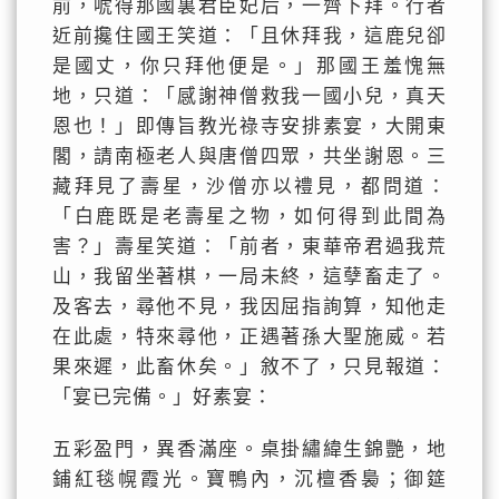
前，唬得那國裏君臣妃后，一齊下拜。行者
近前攙住國王笑道：「且休拜我，這鹿兒卻
是國丈，你只拜他便是。」那國王羞愧無
地，只道：「感謝神僧救我一國小兒，真天
恩也！」即傳旨教光祿寺安排素宴，大開東
閣，請南極老人與唐僧四眾，共坐謝恩。三
藏拜見了壽星，沙僧亦以禮見，都問道：
「白鹿既是老壽星之物，如何得到此間為
害？」壽星笑道：「前者，東華帝君過我荒
山，我留坐著棋，一局未終，這孽畜走了。
及客去，尋他不見，我因屈指詢算，知他走
在此處，特來尋他，正遇著孫大聖施威。若
果來遲，此畜休矣。」敘不了，只見報道：
「宴已完備。」好素宴：
五彩盈門，異香滿座。桌掛繡緯生錦艷，地
鋪紅毯幌霞光。寶鴨內，沉檀香裊；御筵