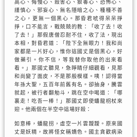
高心、侮慢心、殺害心、狠毒心、恐怖心、
謹慎心、邪妄心、無名隱暗之心、種種不善
之心，更無一個黑心。那昏君唬得呆呆掙
掙，口不能言，戰兢兢的教：「收了去！收
了去！」那假唐僧忍耐不住，收了法，現出
本相，對昏君道：「陛下全無眼力！我和尚
家都是一片好心，惟你這國丈是個黑心，好
做藥引。你不信，等我替你取他的出來看
看。」那國丈聽見，急睜睛仔細觀看，見那
和尚變了面皮，不是那般模樣。咦！認得當
年孫大聖，五百年前舊有名。卻抽身，騰雲
就起，被行者翻觔斗，跳在空中喝道：「哪
裏走！吃吾一棒！」那國丈即使蟠龍枴杖來
迎。他兩個在半空中這場好殺：
如意棒，蟠龍拐，虛空一片雲靉靉。原來國
丈是妖精，故將怪女稱嬌色。國主貪歡病染