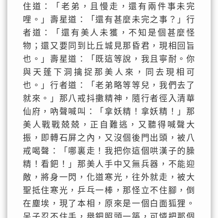
住道：「老弟，且慢走，還有兩件事未完
哩。」壽星道：「還有甚麼未完之事？」行
者道：「還有美人未獲，不知是個甚麼怪
物；還又要同到比丘城見那昏君，現相回旨
也。」壽星道：「既這等說，我且寧耐。你
與天蓬下洞擒捉那美人來，同去現相可
也。」行者道：「老弟略等等兒，我們去了
就來。」那八戒抖擻精神，隨行者徑入清華
仙府，吶聲喊叫：「拿妖精！拿妖精！」那
美人戰戰兢兢，正自難逃，又聽得喊聲大
振，即轉石屏之內，又沒個後門出頭，被八
戒喝聲：「哪裏走！我把你這個哄漢子的臊
精！看鈀！」那美人手中又無兵器，不能迎
敵，將身一閃，化道寒光，往外就走，被大
聖抵住寒光，乒乓一棒，那怪立不住腳，倒
在塵埃，現了本相，原來是一個白面狐狸。
呆子忍不住手，舉鈀照頭一築，可憐把那個