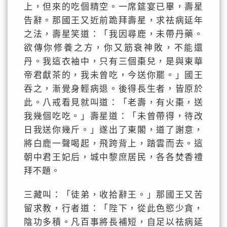
上，但來的吃個精空。一席筵宴已畢，壽星
告辭。那國王又近前跪拜壽星，求祛病延年
之法，壽星笑道：「我因尋鹿，未帶丹藥。
欲傳你修養之方，你又筋衰神敗，不能還
丹。我這衣袖中，只有三個棗兒，是與東華
帝君獻茶的，我未曾吃，今送你罷。」國王
吞之，漸覺身輕病退。後得長生者，皆原於
此。八戒看見就叫道：「老壽，有火棗，送
我幾個吃吃。」壽星道：「未曾帶得，待改
日我送你幾斤。」遂出了東閣，道了謝意，
將白鹿一聲喝起，飛跨背上，踏雲而去。這
朝中君王妃后，城中黎庶居民，各各焚香禮
拜不題。
三藏叫：「徒弟，收拾辭王。」那國王又苦
留求教，行者道：「陛下，從此色慾少貪，
陰功多積。凡百事將長補短，自足以祛病延