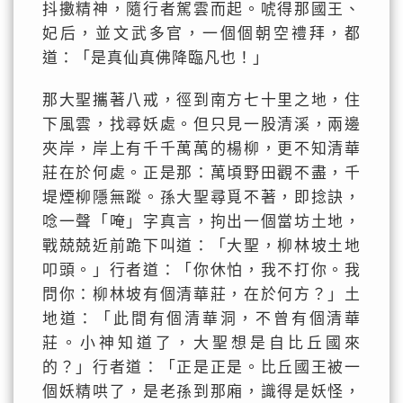
抖擻精神，隨行者駕雲而起。唬得那國王、
妃后，並文武多官，一個個朝空禮拜，都
道：「是真仙真佛降臨凡也！」
那大聖攜著八戒，徑到南方七十里之地，住
下風雲，找尋妖處。但只見一股清溪，兩邊
夾岸，岸上有千千萬萬的楊柳，更不知清華
莊在於何處。正是那：萬頃野田觀不盡，千
堤煙柳隱無蹤。孫大聖尋覓不著，即捻訣，
唸一聲「唵」字真言，拘出一個當坊土地，
戰兢兢近前跪下叫道：「大聖，柳林坡土地
叩頭。」行者道：「你休怕，我不打你。我
問你：柳林坡有個清華莊，在於何方？」土
地道：「此間有個清華洞，不曾有個清華
莊。小神知道了，大聖想是自比丘國來
的？」行者道：「正是正是。比丘國王被一
個妖精哄了，是老孫到那廂，識得是妖怪，