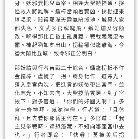
身，妖邪要把兒童宰。相逢大聖顯神通，捉
怪救人將難解。鐵棒當頭著實凶，拐棍迎來
堪喝采。殺得那滿天霧氣暗城池，城裏人家
都失色。文武多官魂魄飛，嬪妃繡女容顏
改。唬得那比丘昏主亂身藏，戰戰兢兢沒布
擺。棒起猶如虎出山，拐輪卻似龍離海。今
番大鬧比丘城，致令邪正分明白。
那妖精與行者苦戰二十餘合，蟠龍拐抵不住
金箍棒，虛幌了一拐，將身化作一道寒光，
落入皇宮內院，把進貢的妖後帶出宮門，並
化寒光，不知去向。大聖按落雲頭，到了宮
殿下，對多官道：「你們的好國丈啊！」多
官一齊禮拜，感謝神僧，行者道：「且休
拜，且去看你那昏主何在。」多官道：「我
主見爭戰時，驚恐潛藏，不知向哪座宮中去
也。」行者即命：「快尋！莫被美后拐