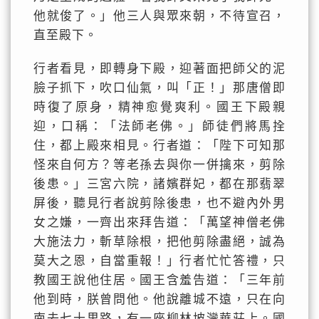
他就俊了。」他三人與眾來朝，不待宣召，
直至殿下。
行者看見，即轉身下殿，迎著面把師父的泥
臉子抓下，吹口仙氣，叫「正！」那唐僧即
時復了原身，精神愈覺爽利。國王下殿親
迎，口稱：「法師老佛。」師徒們將馬拴
住，都上殿來相見。行者道：「陛下可知那
怪來自何方？等老孫去與你一併擒來，剪除
後患。」三宮六院，諸嬪群妃，都在那翡翠
屏後，聽見行者說剪除後患，也不避內外男
女之嫌，一齊出來拜告道：「萬望神僧老佛
大施法力，斬草除根，把他剪除盡絕，誠為
莫大之恩，自當重報！」行者忙忙答禮，只
教國王說他住居。國王含羞告道：「三年前
他到時，朕曾問他。他說離城不遠，只在向
南去七十里路，有一座柳林坡灣華莊上。國