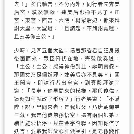
去！」多官聽言，不分內外，同行者先奔美
后宮，漠然無蹤，連美后也通不見了。正
宮、東宮、西宮、六院，概眾后妃，都來拜
謝大聖。大聖道：「且請起，不到謝處哩，
且去尋你主公。」
少時，見四五個太監，攙著那昏君自謹身殿
後面而來。眾臣俯伏在地，齊聲啟奏道：
「主公！主公！感得神僧到此，辨明真假。
那國丈乃是個妖邪，連美后亦不見矣。」國
王聞言，即請行者出皇宮，到寶殿拜謝了
道：「長老，你早間來的模樣，那般俊偉，
這時如何就改了形容？」行者笑道：「不瞞
陛下說，早間來者，是我師父，乃唐朝御弟
三藏。我是他徒弟孫悟空，還有兩個師弟，
豬悟能沙悟淨，見在金亭館驛。因知你信了
妖言，要取我師父心肝做藥引，是老孫變作