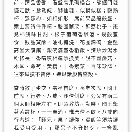
前，蔬品香馨。看盤高果砌樓台，龍纏鬥糖
擺走獸。鴛鴦錠，獅仙糖，似模似樣；鸚鵡
杯，鷺茲杓，如相如形。席前果品般般盛，
案上齋餚件件精。魁圓繭栗，鮮荔桃子。棗
兒柿餅味甘甜，松子葡萄香膩酒。幾般蜜
食，數品蒸酥。油札糖澆，花團錦砌。金盤
高壘大饃饃，銀碗滿盛香稻飯。辣炒炒湯水
粉條長，香噴噴相連添換美。說不盡蘑菇、
木耳、嫩筍、黃精，十香素菜，百味珍饈。
往來綽摸不曾停，進退諸般皆盛設。
當時敘了坐次，壽星首席，長老次席，國王
前席，行者、八戒、沙僧側席，旁又有兩三
個太師相陪左右。即命教坊司動樂，國王擎
著紫霞杯，一一奉酒，惟唐僧不飲。八戒向
行者道：「師兄，果子讓你，湯飯等須請讓
我受用受用。」那呆子不分好歹，一齊亂