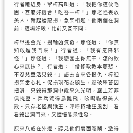
行者跑近身，掣棒高叫道：「我把你這伙毛
團，甚麼好機會！吃吾一棒！」那老怪丟放
美人，輪起蟠龍拐，急架相迎。他兩個在洞
前，這場好殺，比前又甚不同：
棒舉迸金光，拐輪凶氣發。那怪道：「你無
知敢進我門來！」行者道：「我有意降邪
怪！」那怪道：「我戀國主你無干，怎的欺
心來展抹？」行者道：「僧修政教本慈悲，
不忍兒童活見殺。」語去言來各恨仇，棒迎
拐架當心札。促損琪花為顧生，踢破翠苔因
把滑。只殺得那洞中霞采欠光明，巖上芳菲
俱掩壓。乒乓驚得鳥難飛，吆喝嚇得美人
散。只存老怪與猴王，呼呼捲地狂風刮。看
看殺出洞門來，又撞悟能呆性發。
原來八戒在外邊，聽見他們裏面嚷鬧，激得