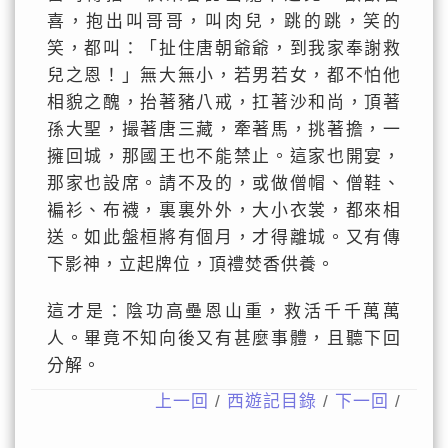
喜，抱出叫哥哥，叫肉兒，跳的跳，笑的
笑，都叫：「扯住唐朝爺爺，到我家奉謝救
兒之恩！」無大無小，若男若女，都不怕他
相貌之醜，抬著豬八戒，扛著沙和尚，頂著
孫大聖，撮著唐三藏，牽著馬，挑著擔，一
擁回城，那國王也不能禁止。這家也開宴，
那家也設席。請不及的，或做僧帽、僧鞋、
褊衫、布襪，裏裏外外，大小衣裳，都來相
送。如此盤桓將有個月，才得離城。又有傳
下影神，立起牌位，頂禮焚香供養。
這才是：陰功高壘恩山重，救活千千萬萬
人。畢竟不知向後又有甚麼事體，且聽下回
分解。
上一回
/
西遊記目錄
/
下一回
/