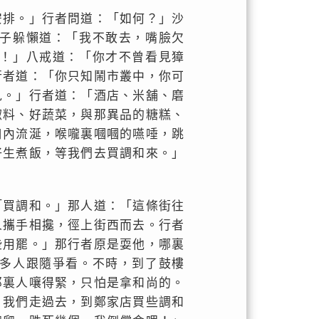
安排。」行者問道：「如何？」沙
子躲懶道：「我不敢去，嘴臉欠
！」八戒道：「你才不曾看見獐
行者道：「你只知鬧市叢中，你可
見。」行者道：「酒店、米舖、磨
椒料、好蔬菜，與那異品的糖糕、
口內流涎，喉嚨裏嘓嘓的嚥唾，跳
好生煮飯，等我們去買調和來。」
「買調和。」那人道：「這條街往
人攜手相攙，徑上街西而去。行者
些用罷。」那行者原是耍他，哪裏
多人跟隨爭看。不時，到了鼓樓
那裏人嚷得緊，只怕是拿和尚的。
？我們走過去，到鄭家店買些調和