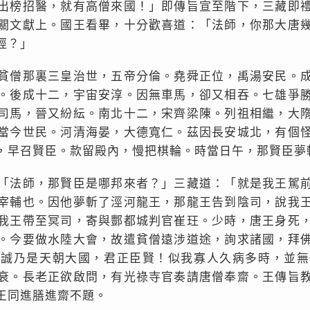
出榜招醫，就有高僧來國！」即傳旨宣至階下，三藏即
關文獻上。國王看畢，十分歡喜道：「法師，你那大唐
經？」
貧僧那裏三皇治世，五帝分倫。堯舜正位，禹湯安民。
。後成十二，宇宙安淳。因無車馬，卻又相吞。七雄爭
司馬，晉又紛紜。南北十二，宋齊梁陳。列祖相繼，大
當今世民。河清海晏，大德寬仁。茲因長安城北，有個
，早召賢臣。款留殿內，慢把棋輪。時當日午，那賢臣夢
「法師，那賢臣是哪邦來者？」三藏道：「就是我王駕
宰輔也。因他夢斬了涇河龍王，那龍王告到陰司，說我
我王帶至冥司，寄與酆都城判官崔玨。少時，唐王身死
。今要做水陸大會，故遣貧僧遠涉道途，詢求諸國，拜
「誠乃是天朝大國，君正臣賢！似我寡人久病多時，並無
衰。長老正欲啟問，有光祿寺官奏請唐僧奉齋。王傳旨
王同進膳進齋不題。