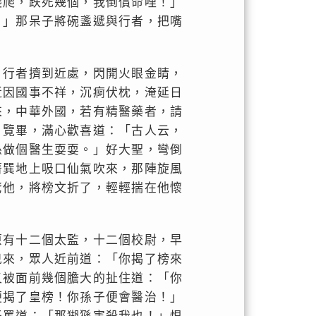
爬爬，跌死幾個，我倒償命哩！」
。」那呆子將碗盞遞與行者，把嘴
。行者擠到近處，閃開火眼金睛，
近因國事不祥，沉痾伏枕，淹延日
來，中華外國，若有精醫藥者，請
」覽畢，滿心歡喜道：「古人云，
孫做個醫生耍耍。」好大聖，彎倒
著巽地上吸口仙氣吹來，那陣旋風
驚他，將榜文折了，輕輕揣在他懷
原有十二個太監，十二個校尉，早
兒來，眾人近前道：「你揭了榜來
又被面前幾個膽大的扯住道：「你
便揭了皇榜！你孫子便會醫治！」