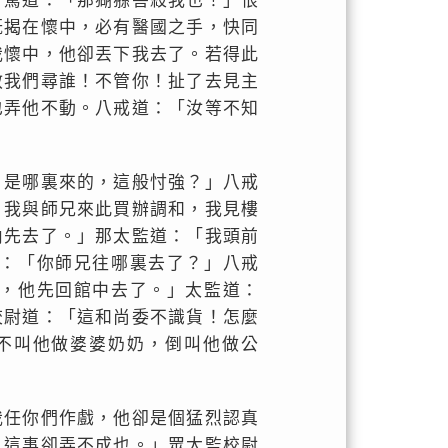
牙罵道：「那猢猻害殺我也！」恨
既揭在懷中，必有醫國之手，快同
我懷中，他卻丟下我去了。若得此
教我們尋誰！不管你！扯了去見主
也弄他不動。八戒道：「汝等不知
，是哪裏來的，這般忖強？」八戒
。我與師兄來此買辦調和，我見樓
內先去了。」那太監道：「我頭前
：「你師兄往哪裏去了？」八戒
，他先回館中去了。」太監道：
校尉道：「這和尚委不識貨！怎麼
不叫他做婆婆奶奶，倒叫他做公
我任你們作戲，他卻是個猛烈認真
，這事卻弄不成也。」眾太監校尉