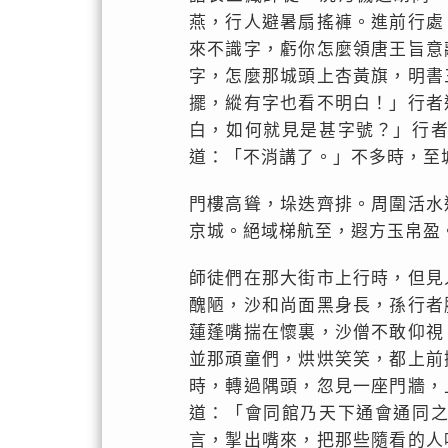
燕，行人避暑扇搖褲。進前行處
來不識字，虧你怎麼領唐王旨意
字，怎麼那城頭上杏黃旗，明書
擺，縱有字也看不明白！」行者
白，如何就見是甚字號？」行
道：「不消講了。」不多時，至
門樓高聳，垛迭齊排。周圍活水
京城。絕域梯航至，遐方玉帛盈
師徒們在那大街市上行時，但見
醜陋，沙和尚面黑身長，孫行者
蓮蓬嘴揣在懷裏，沙僧不敢仰視
並那頑童們，烘烘笑笑，都上前
時，轉過隅頭，忽見一座門牆，
道：「會同館乃天下通會通同
言，掣出嘴來，把那些隨看的人