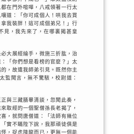
人都在門外喧嘩，八戒領著一行太
亂嚷道：「你可成個人！哄我去買
，拿我裝胖！這可成個弟兄！」行
不見，我先來了，在哪裏揭甚皇
是必大展經綸手，微施三折肱，治
道：「你們想是看榜的官麼？」太
揭的，故遣我師弟引見。既然你主
太監聞言，無不驚駭，校尉道：
王正與三藏膳畢清談，忽聞此奏，
遠來取經的一個聖僧孫長老揭了，
歡喜，就問唐僧道：「法師有幾位
：「實不瞞陛下說，我那頑徒俱是
擒怪，捉虎降龍而已，更無一個能