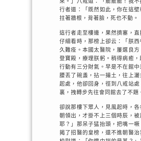
來。」八戒道：「罷罷罷！我不
行者道：「既然如此，你在這壁
拄著牆根，背著臉，死也不動。
這行者走至樓邊，果然擠塞，直
仔細看時，那榜上卻云：「朕西
久難痊。本國太醫院，屢選良方
登寶殿，療理朕躬。稍得病癒，
行動有三分財氣。早是不在館中
腰丟了碗盞，拈一撮土，往上灑
起處，他卻回身，徑到八戒站處
裏，拽轉步先往會同館去了不題
卻說那樓下眾人，見風起時，各
朝領出，才掛不上三個時辰，被
耶？」那呆子猛抬頭，把嘴一噘
揭了招醫的皇榜，還不進朝醫治