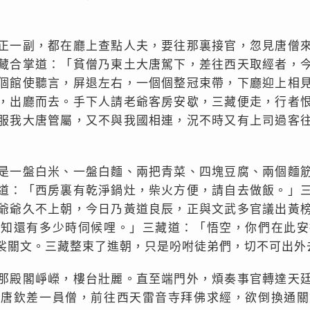
正一副，都在廳上查點人夫，要往那裏接官，忽見唐僧
藏合掌道：「貧僧乃東土大唐駕下，差往西天取經者，
個館使聽言，屏退左右，一個個整冠束帶，下廳迎上相
，出廳而去。手下人請老爺客房安歇，三藏便走，行者
服我大唐管屬，又不與我國相連，況不時又有上司過客
」
是一盤白米、一盤白麵、兩把青菜、四塊豆腐、兩個麵
道：「西房裏有乾淨鍋灶，柴火方便，請自去做飯。」
爺爺久不上朝，今日乃黃道良辰，正與文武多官議出黃
不知還有多少時伺候哩。」三藏道：「悟空，你們在此安
裟關文。三藏整束了進朝，只是吩咐徒弟們，切不可出外
那殿閣崢嶸，樓台壯麗。直至端門外，煩奏事官轉達天
大唐欽差一員僧，前往西天雷音寺拜佛求經，欲倒換通關