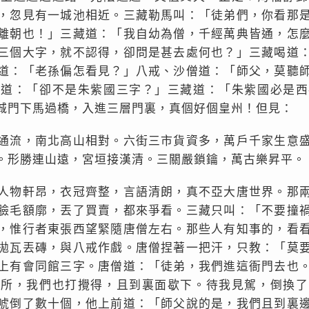
，忽見有一城池相近。三藏勒馬叫：「徒弟們，你看那
離朝也！」三藏道：「我自幼為僧，千經萬典皆通，怎
三個大字，就不認得，卻問是甚去處何也？」三藏喝道
道：「老孫偏怎看見？」八戒、沙僧道：「師父，莫聽
者道：「卻不是朱紫國三字？」三藏道：「朱紫國必是西
城門下馬過橋，入進三層門裏，真個好個皇州！但見：
通流，南北高山相對。六街三市貨資多，萬戶千家生意
。形勝連山遠，宮垣接漢清。三關嚴鎖鑰，萬古樂昇平。
人物軒昂，衣冠齊整，言語清朗，真不亞大唐世界。那
臉毛額廓，丟了買賣，都來爭看。三藏只叫：「不要撞
，惟行者東張西望緊隨唐僧左右。那些人有知事的，看
拋瓦丟磚，與八戒作戲。唐僧捏著一把汗，只教：「莫
上有會同館三字。唐僧道：「徒弟，我們進這衙門去也
之所，我們也打攪得，且到裏面歇下。待我見駕，倒換了
唬倒了數十個，他上前道：「師父說的是，我們且到裏