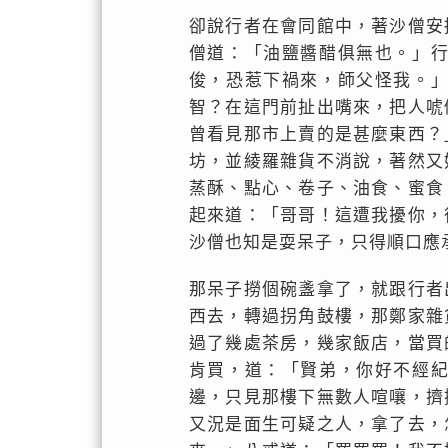
卻說行者在會同館中，著沙僧安
僧道：「油鹽醬醋俱無也。」
俊，恐惹下禍來，師父怪我。
智？在這門前扯出嘴來，把人唬
曾看見那市上賣的是甚麼東西？
坊，並綾羅雜貨不消說，著然又
蒸酥、點心、卷子、油食、蜜食
起來道：「哥哥！這遭我擾你，
沙僧也知是耍呆子，只得順口應
那呆子撈個碗盞拿了，就跟行者
西去，轉過拐角鼓樓，那鄭家雜
過了幾處茶房，幾家飯店，當買
肯買，道：「賢弟，你好不經
邊，只見那樓下無數人喧嚷，擠
又況是面生可疑之人，拿了去，