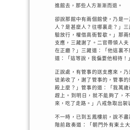
進館去，那些人方漸漸而退。
卻說那館中有兩個館使，乃是一
人？是甚麼人？往哪裏走？」三
驗放行，權借高衙暫歇。」那兩
支應，三藏謝了。二官帶領人夫
在正廳？」三藏道：「他這裏不
道：「這等說，我偏要他相待！
正說處，有管事的送支應來，乃
徒弟收了，謝了管事的，管事的
殿上麼？」管事的道：「我萬歲
趕上。到明日，就不能夠了，
來，吃了走路。」八戒急取出袈
不一時，已到五鳳樓前，說不盡
階前啟奏道：「朝門外有東土