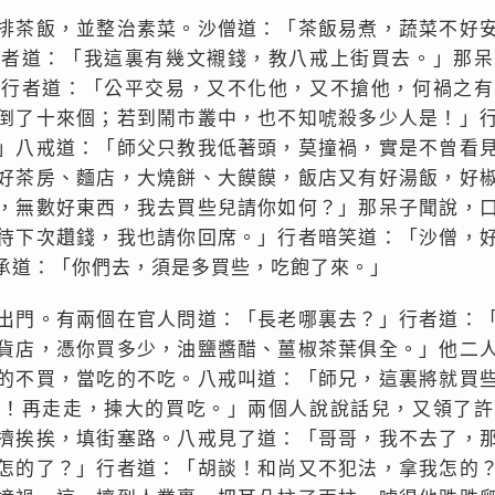
排茶飯，並整治素菜。沙僧道：「茶飯易煮，蔬菜不好
行者道：「我這裏有幾文襯錢，教八戒上街買去。」那呆
」行者道：「公平交易，又不化他，又不搶他，何禍之有
倒了十來個；若到鬧市叢中，也不知唬殺多少人是！」
」八戒道：「師父只教我低著頭，莫撞禍，實是不曾看
好茶房、麵店，大燒餅、大饃饃，飯店又有好湯飯，好
，無數好東西，我去買些兒請你如何？」那呆子聞說，
待下次趲錢，我也請你回席。」行者暗笑道：「沙僧，
承道：「你們去，須是多買些，吃飽了來。」
出門。有兩個在官人問道：「長老哪裏去？」行者道：
貨店，憑你買多少，油鹽醬醋、薑椒茶葉俱全。」他二
的不買，當吃的不吃。八戒叫道：「師兄，這裏將就買
紀！再走走，揀大的買吃。」兩個人說說話兒，又領了許
擠挨挨，填街塞路。八戒見了道：「哥哥，我不去了，
怎的了？」行者道：「胡談！和尚又不犯法，拿我怎的