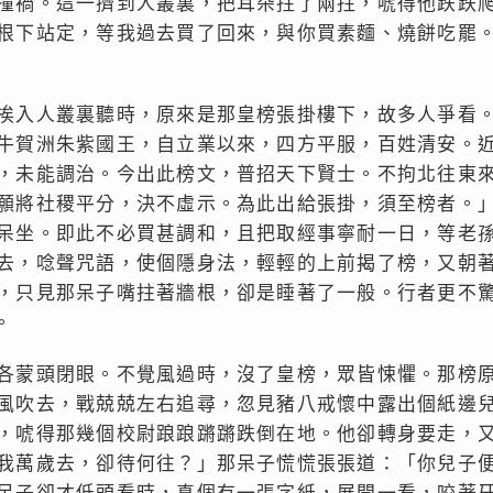
撞禍。這一擠到人叢裏，把耳朵拄了兩拄，唬得他跌跌
根下站定，等我過去買了回來，與你買素麵、燒餅吃罷
挨入人叢裏聽時，原來是那皇榜張掛樓下，故多人爭看
牛賀洲朱紫國王，自立業以來，四方平服，百姓清安。
，未能調治。今出此榜文，普招天下賢士。不拘北往東
願將社稷平分，決不虛示。為此出給張掛，須至榜者。
呆坐。即此不必買甚調和，且把取經事寧耐一日，等老
去，唸聲咒語，使個隱身法，輕輕的上前揭了榜，又朝
，只見那呆子嘴拄著牆根，卻是睡著了一般。行者更不
。
各蒙頭閉眼。不覺風過時，沒了皇榜，眾皆悚懼。那榜
風吹去，戰兢兢左右追尋，忽見豬八戒懷中露出個紙邊
，唬得那幾個校尉踉踉蹡蹡跌倒在地。他卻轉身要走，
我萬歲去，卻待何往？」那呆子慌慌張張道：「你兒子