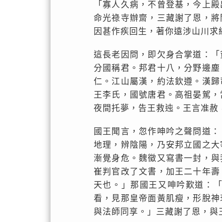
「寡人久病，不曾登基，今上殿
命光祿寺辦齋，三藏謝了恩，將
因甚作疾回生，著你遠涉山川求
這長老因問，即欠身合掌道：「
分國稱君。邦君十八，分野邊塵
仁。江山屬漢，約法欽遵。漢歸
王李氏，國號唐君。高祖晏駕，
夜間托夢，告王救迍。王言准赦
國王聞言，忽作呻吟之聲問道：
地理，辨陰陽，乃安邦立國之大
漸覺身危。魏徵又寫書一封，與
崔判官改了文書，加王二十年壽
天也。」那國王又呻吟歎道：
看，見那皇帝面黃肌瘦，形脫神
與法師同享。」三藏謝了恩，與