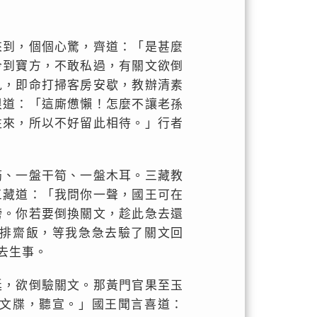
來到，個個心驚，齊道：「是甚麼
今到寶方，不敢私過，有關文欲倒
見，即命打掃客房安歇，教辦清素
恨道：「這廝憊懶！怎麼不讓老孫
往來，所以不好留此相待。」行者
筋、一盤干筍、一盤木耳。三藏教
三藏道：「我問你一聲，國王可在
榜。你若要倒換關文，趁此急去還
排齋飯，等我急急去驗了關文回
去生事。
廷，欲倒驗關文。那黃門官果至玉
文牒，聽宣。」國王聞言喜道：