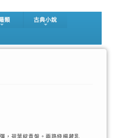
籍類
古典小說
彈，荷葉綻青盤。兩路綠楊藏乳