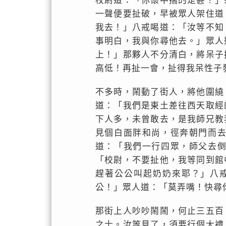
校尉道：「你懷中揣的是甚？」
一聲便要扯破，早被眾人架住道
我去！」八戒喝道：「汝等不知
事明白，我與你尋他去。」眾人
上！」那夥人不分清白，將呆子
高低！再扯一會，扯得我呆性子
不多時，鬧動了街人，將他圍繞
道：「我們是東土差往西天取經
下人多，未曾敢去，是我師兄教
見個白面胖和尚，徑奔朝門而
道：「我們一行四眾，師父去
「校尉，不要扯他，我等同到館
趕著公公叫起奶奶來耶？」八
公！」眾人道：「莫弄嘴！快尋
那街上人吵吵鬧鬧，何止三五百
之士。汝等見了，須要行個大禮