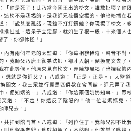
呆子卻才低頭看時，真個有一張字紙，展開一看，咬著
：「你是死了！此乃當今國王出的榜文，誰敢扯壞？你
，這榜不是我揭的，是我師兄孫悟空揭的。他暗暗揣在
道：「說甚麼亂話，現鐘不打打鑄鐘？你現揭了榜文，
推推扯扯。這呆子立定腳，就如生了根一般，十來個人
發了，你卻休怪！」
，內有兩個年老的太監道：「你這相貌稀奇，聲音不對
的，我師父乃唐王御弟法師，卻才入朝，倒換關文去了
我在此等候。他原來見有榜文，弄陣旋風揭了暗揣我懷
去，想就是你師父？」八戒道：「正是，正是。」太監道
倒換關文，我三眾並行囊馬匹俱歇在會同館。師兄弄了我
中，便知端的。」八戒道：「你這兩個奶奶知事。」眾
戒笑道：「不羞！你這反了陰陽的！他二位老媽媽兒，
你師兄去。」
，共扛到館門首。八戒道：「列位住了，我師兄卻不比
，叫他聲孫老爺，他就招架了。不然啊，他就變了嘴臉