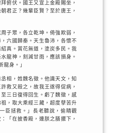
禮拜俯伏。國王又宣上金殿賜坐，
幾朝君正？幾輩臣賢？至於唐王，
成周子眾，各立乾坤。倚強欺弱，
勝，六國歸秦。天生魯沛，各懷不
隋紹真。賞花無道，塗炭多民。我
怪水龍神，刻減甘雨，應該損身。
斬龍身。」
前丞相，姓魏名徵。他識天文，知
王許救又殺之，故我王遂得促病，
，至三日復得回生。虧了魏徵，感
佛祖，取大乘經三藏，超度孽苦升
一臣拯救。」長老聽說，偷睛觀
教：「在披香殿，連朕之膳擺下，