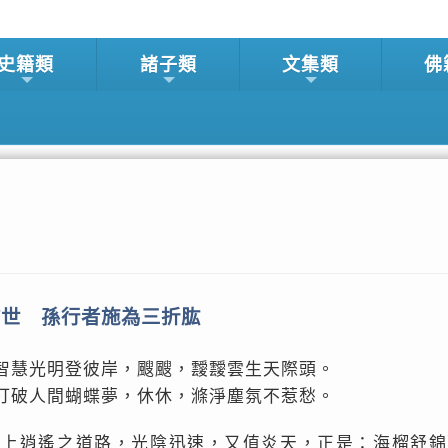
史籍類
諸子類
文集類
佛
前世 孫行者施為三折肱
智慧光明登彼岸，颼颼，靉靉雲生天際頭。
打破人間蝴蝶夢，休休，滌淨塵氛不惹愁。
，上逍遙之道路，光陰迅速，又值炎天，正是：海榴舒錦