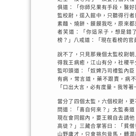
俱道：「你師兄果有手段，醫好
監校尉，逕入館中，只聽得行者
素麵、燒餅、饃饃我吃，原來都
者笑道：「你這呆子，想是錯
榜？」八戒道：「現在看榜的官
說不了，只見那幾個太監校尉朝
得我王病癒，江山有分，社稷平
監叩頭道：「奴婢乃司禮監內臣
有病，常言道，藥不跟賣，病
「口出大言，必有度量。我等著
當分了四個太監，六個校尉，更
問道：「喜自何來？」太監奏道
現在會同館內，要王親自去請他
高徒？」三藏合掌答曰：「貧僧
山野庸才，只會挑包背馬，轉澗