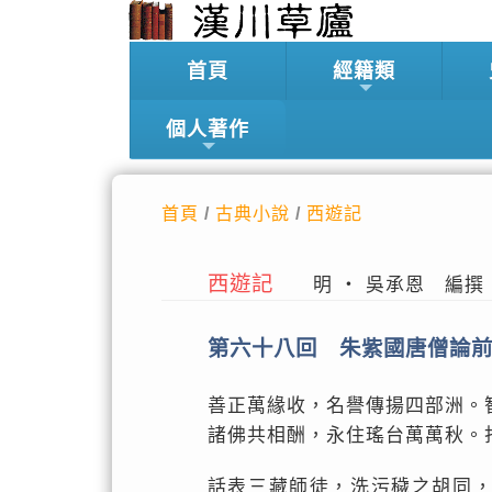
首頁
經籍類
個人著作
首頁
/
古典小說
/
西遊記
西遊記
明 ‧ 吳承恩 編撰
第六十八回 朱紫國唐僧論
善正萬緣收，名譽傳揚四部洲。
諸佛共相酬，永住瑤台萬萬秋。
話表三藏師徒，洗污穢之胡同