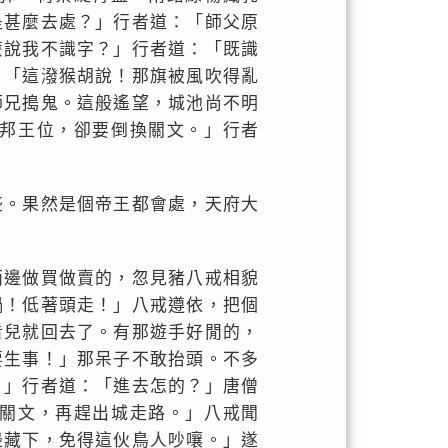
是甚麼去處？」行者道：「師父原
麼說我不識字？」行者道：「既識
：「這潑猴胡說！那旗被風吹得亂
師兄搗鬼。這般遙望，城池尚不明
邦王位，卻要倒換關文。」行者
盛。果然是個帝王都會處，天府大
兩邊做買做賣的，忽見豬八戒相貌
禍！低著頭走！」八戒遵依，把個
看兒就回去了。有那遊手好閒的，
要生事！」那呆子不敢抬頭。不多
。」行者道：「進去怎的？」唐僧
關文，再趕出城走路。」八戒聞
邊藏下，免得這伙鳥人吵嚷。」遂