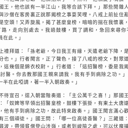
國王，他也該有一半江山，我等合該下拜。」那些閒雜
與沙僧在客房裏正說那揭榜之事耍笑哩。八戒上前扯住
是空頭！又弄旋風，揭了甚麼皇榜，暗暗的揣在我懷裏
了路，走向別處去。我過鼓樓，買了調和，急回來尋你
員在此。」
上禮拜道：「孫老爺，今日我王有緣，天遣老爺下降，
分也。」行者聞言，正了聲色，接了八戒的榜文，對眾
，這幾個是錦衣校尉。」行者道：「這招醫榜，委是我
不討醫。你去教那國王親來請我，我有手到病除之功。」
一半在此啞請，著一半入朝啟奏。」
不待宣召，逕入朝當階奏道：「主公萬千之喜！」那國
：「奴婢等早領出招醫皇榜，鼓樓下張掛，有東土大唐
，他有手到病除之功，故此特來啟奏。」國王聞言滿心
有三個頑徒。」國王問：「哪一位高徒善醫？」三藏道
尋波，帶領貧僧登山涉嶺，或者到峻險之處，可以伏魔