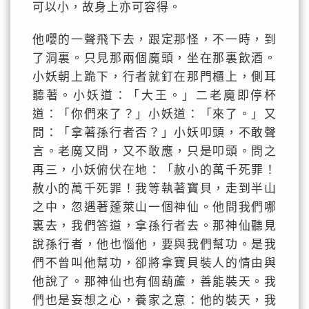
可以小，故身上亦可容得。
他嚶的一聲飛下去，跟定那怪，不一時，到
了洞裏。只見那兩個魔頭，坐在那裏飲酒。
小妖朝上跪下，行者就釘在那門櫃上，側耳
聽著。小妖道：「大王。」二老魔即停杯
道：「你們來了？」小妖道：「來了。」又
問：「拿著孫行者否？」小妖叩頭，不敢聲
言。老魔又問，又不敢應，只是叩頭。問之
再三，小妖俯伏在地：「赦小的萬千死罪！
赦小的萬千死罪！我等執著寶貝，走到半山
之中，忽遇著蓬萊山一個神仙。他問我們哪
裏去，我們答道，拿孫行者去。那神仙聽見
說孫行者，他也惱他，要與我們幫功。是我
們不曾叫他幫功，卻將拿寶貝裝人的情由與
他說了。那神仙也有個葫蘆，善能裝天。我
們也是妄想之心，養家之意：他的裝天，我