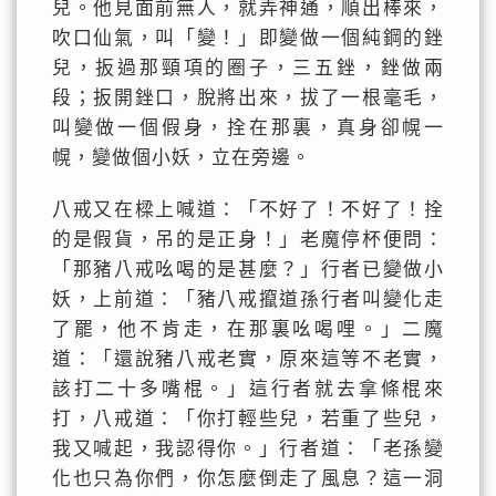
兒。他見面前無人，就弄神通，順出棒來，
吹口仙氣，叫「變！」即變做一個純鋼的銼
兒，扳過那頸項的圈子，三五銼，銼做兩
段；扳開銼口，脫將出來，拔了一根毫毛，
叫變做一個假身，拴在那裏，真身卻幌一
幌，變做個小妖，立在旁邊。
八戒又在樑上喊道：「不好了！不好了！拴
的是假貨，吊的是正身！」老魔停杯便問：
「那豬八戒吆喝的是甚麼？」行者已變做小
妖，上前道：「豬八戒攛道孫行者叫變化走
了罷，他不肯走，在那裏吆喝哩。」二魔
道：「還說豬八戒老實，原來這等不老實，
該打二十多嘴棍。」這行者就去拿條棍來
打，八戒道：「你打輕些兒，若重了些兒，
我又喊起，我認得你。」行者道：「老孫變
化也只為你們，你怎麼倒走了風息？這一洞