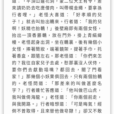
道：「平頂山蓮花洞，蒙二位大王有令，差
來請奶奶去吃唐僧肉，叫帶幌金繩，要拿孫
行者哩。」老怪大喜道：「好孝順的兒
子！」就去叫抬出轎來。行者道：「我的兒
啊！妖精也抬轎！」後壁廂即有兩個女怪，
抬出一頂香籐轎，放在門外，掛上青絹緯
幔。老怪起身出洞，坐在轎裏，後有幾個小
女怪，捧著簡妝，端著鏡架，提著手巾，托
著香盒，跟隨左右。那老怪道：「你們來怎
的？我往自家兒子去處，愁那裏沒人伏侍，
要你們去獻勤塌嘴？都回去，關了門看
家！」那幾個小妖果俱回去，只有兩個抬轎
的。老怪問道：「那差來的叫做甚麼名
字？」行者連忙答應道：「他叫做巴山虎，
我叫做倚海龍。」老怪道：「你兩個前走，
與我開路。」行者暗想道：「可是晦氣！經
倒不曾取得，且來替他做皂隸！」卻又不敢