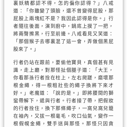
裏妖精都認不得，怎的偏你認得？」八戒
道：「你雖變了頭臉，還不曾變得屁股，那
屁股上兩塊紅不是？我因此認得是你。」行
者隨往後面，演到廚中，鍋底上摸了一把，
將兩臀擦黑，行至前邊。八戒看見又笑道：
「那個猴子去哪裏混了這一會，弄做個黑屁
股來了。」
行者仍站在跟前，要偷他寶貝，真個甚有見
識，走上廳，對那怪扯個腿子道：「大王，
你看那孫行者拴在柱上，左右爬蹉，磨壞那
根金繩，得一根粗壯些的繩子換將下來才
好。」老魔道：「說的是。」即將腰間的獅
蠻帶解下，遞與行者。行者接了帶，把假妝
的行者拴住，換下那條繩子，一窩兒窩兒籠
在袖內，又拔一根毫毛，吹口仙氣，變作一
根假幌金繩，雙手送與那怪。那怪只因貪