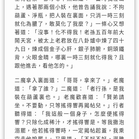
上，遇著那兩個小妖，他曾告誦我說：不拘
葫蘆、淨瓶，把人裝在裏面，只消一時三刻
就化為膿了，敢莫化了我麼？」一條心又想
著道：「沒事！化不得我！老孫五百年前大
鬧天宮，被太上老君放在八卦爐中煉了四十
九日，煉成個金子心肝，銀子肺腑，銅頭鐵
背，火眼金睛，哪裏一時三刻就化得我？且
跟他進去，看他怎的。」
二魔拿入裏面道：「哥哥，拿來了。」老魔
道：「拿了誰？」二魔道：「者行孫，是我
裝在葫蘆裏也。」老魔歡喜道：「賢弟請
坐。不要動，只等搖得響再揭帖兒。」行者
聽得道：「我這般一個身子，怎麼便搖得
響？只除化成稀汁，才搖得響是。等我撒泡
溺罷，他若搖得響時，一定揭帖起蓋，我乘