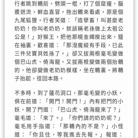
行者跳到轎前，劈頭一棍，打了個窟窿，腦
漿迸流，鮮血直冒，拖出轎來看處，原是個
九尾狐狸。行者笑道：「造孽畜！叫甚麼老
奶奶！你叫老奶奶，就該稱老孫做上太祖公
公是！」好猴王，把他那幌金繩搜出來，籠
在袖裏，歡喜道：「那潑魔縱有手段，已此
三件兒寶貝姓孫了。」卻又拔兩根毫毛變做
個巴山虎、倚海龍，又拔兩根變做兩個抬轎
的，他卻變做老奶奶模樣，坐在轎裏。將轎
子抬起，徑回本路。
不多時，到了蓮花洞口，那毫毛變的小妖，
俱在前道：「開門！開門！」內有把門的小
妖，開了門道：「巴山虎、倚海龍來了？」
毫毛道：「來了。」「你們請的奶奶呢？」
毫毛用手指道：「那轎內的不是？」小怪
道：「你且住，等我進去先報。」報道：