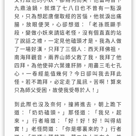
又打殺他的小妖，卻為何而哭？他當時曾下
九鼎油鍋，就煠了七八日也不曾有一點淚
兒，只為想起唐僧取經的苦惱，他就淚出痛
腸，放眼便哭，心卻想道：「老孫既顯手
段，變做小妖來請這老怪，沒有個直直的站
了說話之禮，一定見他磕頭才是。我為人做
了一場好漢，只拜了三個人：西天拜佛祖，
南海拜觀音，兩界山師父救了我，我拜了他
四拜。為他使碎六葉連肝肺，用盡三毛七孔
心。一卷經能值幾何？今日卻叫我去拜此
怪。若不跪拜，必定走了風訊。苦啊！算來
只為師父受困，故使我受辱於人！」
到此際也沒及奈何，撞將進去，朝上跪下
道：「奶奶磕頭。」那怪道：「我兒，起
來。」行者暗道：「好！好！好！叫得結
實！」老怪問道：「你是哪裏來的？」行者