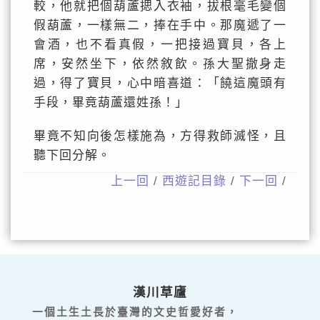
較，他就把個葫蘆揌入衣袖，拔根毫毛變個
假葫蘆，一樣無二，捧在手中。那魔遞了一
會酒，也不看真假，一把接過寶貝，各上
席，安然坐下，依然敘飲。孫大聖撤身走
過，得了寶貝，心中暗喜道：「饒這魔頭有
手段，畢竟葫蘆還姓孫！」
畢竟不知向後怎樣施為，方得救師滅怪，且
聽下回分解。
上一回
/
西遊記目錄
/
下一回
/
漢川草廬
一個土生土長於臺灣的文史哲愛好者，