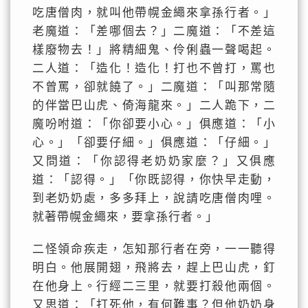
吃唐僧肉，就叫他帶幌金繩來拿孫行者。」
老魔道：「差哪個去？」二魔道：「不差這
樣廢物去！」將精細鬼、伶俐蟲一聲喝起。
二人道：「造化！造化！打也不曾打，罵也
不曾罵，卻就饒了。」二魔道：「叫那常隨
的伴當巴山虎、倚海龍來。」二人跪下，二
魔吩咐道：「你卻要小心。」俱應道：「小
心。」「卻要仔細。」俱應道：「仔細。」
又問道：「你認得老奶奶家麼？」又俱應
道：「認得。」「你既認得，你快早走動，
到老奶奶處，多多拜上，說請吃唐僧肉哩。
就著帶幌金繩來，要拿孫行者。」
二怪領命疾走，怎知那行者在旁，一一聽得
明白。他展開翅，飛將去，趕上巴山虎，釘
在他身上。行經二三里，就要打殺他兩個。
又思道：「打死他，有何難事？但他奶奶身