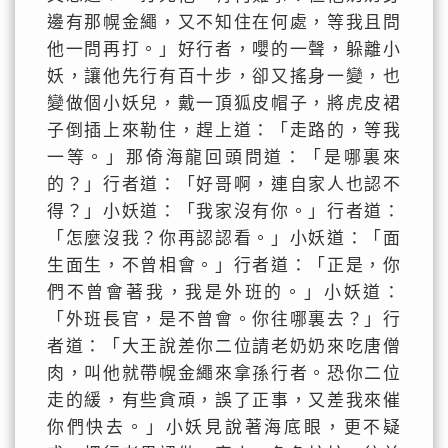
邊有那幌金繩，又不知住在何處，等我且問
他一問再打。」好行者，嚶的一聲，躲離小
妖，讓他先行有百十步，卻又搖身一變，也
變做個小妖兒，戴一頂狐皮帽子，將虎皮裙
子倒插上來勒住，趕上道：「走路的，等我
一等。」那倚海龍回頭問道：「是哪裏來
的？」行者道：「好哥啊，連自家人也認不
得？」小妖道：「我家沒有你。」行者道：
「怎麼沒我？你再認認看。」小妖道：「面
生面生，不曾相會。」行者道：「正是，你
們不曾會著我，我是外班的。」小妖道：
「外班長官，是不曾會。你往哪裏去？」行
者道：「大王說差你二位請老奶奶來吃唐僧
肉，叫他就帶幌金繩來拿孫行者。恐你二位
走的緩，有些貪頑，誤了正事，又差我來催
你們快去。」小妖見說著海底眼，更不疑