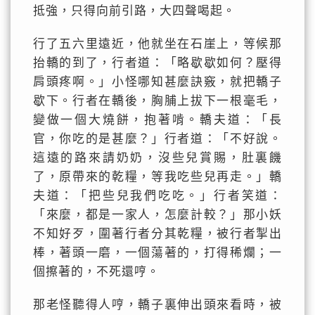
抵強，只得向前引路，大四聲喝起。
行了五六里遠近，他就坐在石崖上，等候那
抬轎的到了，行者道：「略歇歇如何？壓得
肩頭疼啊。」小怪哪知甚麼訣竅，就把轎子
歇下。行者在轎後，胸脯上拔下一根毫毛，
變做一個大燒餅，抱著啃。轎夫道：「長
官，你吃的是甚麼？」行者道：「不好說。
這遠的路來請奶奶，沒些兒賞賜，肚裏饑
了，原帶來的乾糧，等我吃些兒再走。」轎
夫道：「把些兒我們吃吃。」行者笑道：
「來麼，都是一家人，怎麼計較？」那小妖
不知好歹，圍著行者分其乾糧，被行者掣出
棒，著頭一磨，一個蕩著的，打得稀爛；一
個擦著的，不死還哼。
那老怪聽得人哼，轎子裏伸出頭來看時，被