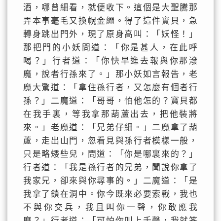
酒，哪曾細看，就便收下。這個是大聖騰那
弄本事毫毛又換幌金繩。得了這件寶貝，急
轉身跳出門外，現了原身高叫：「妖怪！」
那把門的小妖問道：「你是甚人，在此呼
喝？」行者道：「你快早進去報與你那潑
魔，說者行孫來了。」那小妖如言報告，老
魔大驚道：「拿住孫行者，又怎麼有個者行
孫？」二魔道：「哥哥，怕他怎的？寶貝都
在我手裏，等我拿那葫蘆出去，把他裝將
來。」老魔道：「兄弟仔細。」二魔拿了葫
蘆，走出山門，忽看見與孫行者模樣一般，
只是略矮些兒，問道：「你是哪裏來的？」
行者道：「我是孫行者的兄弟，聞說你拿了
我家兄，卻來與你尋事的。」二魔道：「是
我拿了鎖在洞中。你今既來必要索戰，我也
不與你交兵，我且叫你一聲，你敢應我
麼？」行者道：「可怕你叫上千聲，我就答