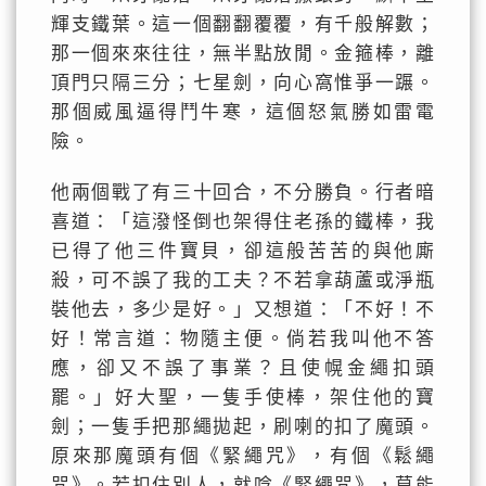
輝支鐵葉。這一個翻翻覆覆，有千般解數；
那一個來來往往，無半點放閒。金箍棒，離
頂門只隔三分；七星劍，向心窩惟爭一蹍。
那個威風逼得鬥牛寒，這個怒氣勝如雷電
險。
他兩個戰了有三十回合，不分勝負。行者暗
喜道：「這潑怪倒也架得住老孫的鐵棒，我
已得了他三件寶貝，卻這般苦苦的與他廝
殺，可不誤了我的工夫？不若拿葫蘆或淨瓶
裝他去，多少是好。」又想道：「不好！不
好！常言道：物隨主便。倘若我叫他不答
應，卻又不誤了事業？且使幌金繩扣頭
罷。」好大聖，一隻手使棒，架住他的寶
劍；一隻手把那繩拋起，刷喇的扣了魔頭。
原來那魔頭有個《緊繩咒》，有個《鬆繩
咒》。若扣住別人，就唸《緊繩咒》，莫能