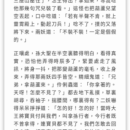
三座山壓住了，怎生得出？拿過來，等我唸
他那幾句咒兒裝了看。」這怪也把葫蘆兒望
空丟起，口中唸道：「若有半聲不肯，就上
靈霄殿上，動起刀兵！」唸不了，撲的又落
將下來。兩妖道：「不裝不裝！一定是個假
的。」
正嚷處，孫大聖在半空裏聽得明白，看得真
實，恐怕他弄得時辰多了，緊要處走了風
訊，將身一抖，把那變葫蘆的毫毛，收上身
來，弄得那兩妖四手皆空。精細鬼道：「兄
弟，拿葫蘆來。」伶俐蟲道：「你拿著的。
天呀！怎麼不見了？」都去地下亂摸，草裏
胡尋，吞袖子，揣腰間，哪裏得有？二妖嚇
得呆呆掙掙道：「怎的好！怎的好！當時大
王將寶貝付與我們，叫拿孫行者，今行者既
不曾拿得，連寶貝都不見了。我們怎敢去回