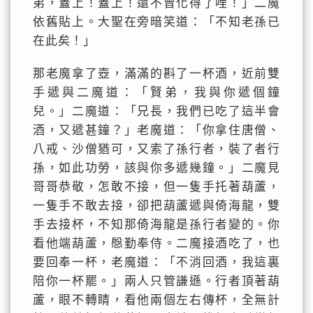
弟，蓋上！蓋上！還不曾化得了哩！」二魔
依舊貼上。大聖在旁暗笑道：「不知老孫已
在此矣！」
那老魔拿了壺，滿滿的斟了一杯酒，近前雙
手遞與二魔道：「賢弟，我與你遞個鐘
兒。」二魔道：「兄長，我們已吃了這半會
酒，又遞甚鐘？」老魔道：「你拿住唐僧、
八戒、沙僧猶可，又索了孫行者，裝了者行
孫，如此功勞，該與你多遞幾鐘。」二魔見
哥哥恭敬，怎敢不接，但一隻手托著葫蘆，
一隻手不敢去接，卻把葫蘆遞與倚海龍，雙
手去接杯，不知那倚海龍是孫行者變的。你
看他端葫蘆，慇勤奉侍。二魔接酒吃了，也
要回奉一杯，老魔道：「不消回酒，我這裏
陪你一杯罷。」兩人只管謙遜。行者頂著葫
蘆，眼不轉睛，看他兩個左右傳杯，全無計