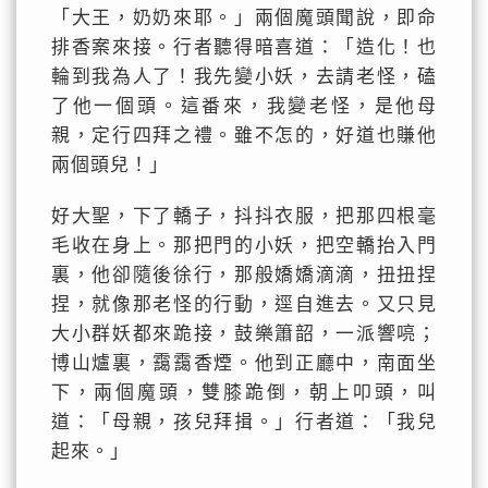
「大王，奶奶來耶。」兩個魔頭聞說，即命
排香案來接。行者聽得暗喜道：「造化！也
輪到我為人了！我先變小妖，去請老怪，磕
了他一個頭。這番來，我變老怪，是他母
親，定行四拜之禮。雖不怎的，好道也賺他
兩個頭兒！」
好大聖，下了轎子，抖抖衣服，把那四根毫
毛收在身上。那把門的小妖，把空轎抬入門
裏，他卻隨後徐行，那般嬌嬌滴滴，扭扭捏
捏，就像那老怪的行動，逕自進去。又只見
大小群妖都來跪接，鼓樂簫韶，一派響喨；
博山爐裏，靄靄香煙。他到正廳中，南面坐
下，兩個魔頭，雙膝跪倒，朝上叩頭，叫
道：「母親，孩兒拜揖。」行者道：「我兒
起來。」