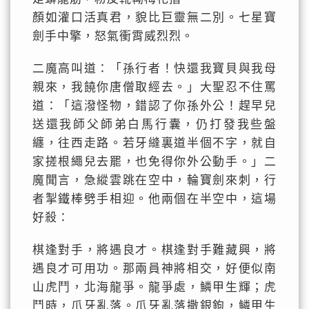
顏如灌口活真君，貌比巨靈無二別。七星寶
劍手中擎，怒氣衝霄威烈烈。
二魔高叫道：「孫行者！快還我寶貝與我母
親來，我饒你唐僧取經去。」大聖忍不住罵
道：「這潑怪物，錯認了你孫外公！趕早兒
送還我師父師弟白馬行囊，仍打發我些盤
纏，往西走路。若牙縫裏道半個不字，就自
家搓根繩兒去罷，也免得你外公動手。」二
魔聞言，急縱雲跳在空中，輪寶劍來刺，行
者掣鐵棒劈手相迎。他兩個在半空中，這場
好殺：
棋逢對手，將遇良才。棋逢對手難藏興，將
遇良才可用功。那兩員神將相交，好便似南
山虎鬥，北海龍爭。龍爭處，鱗甲生輝；虎
鬥時，爪牙亂落。爪牙亂落撒銀鉤，鱗甲生