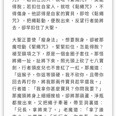
得脫；若扣住自家人，就唸《鬆繩咒》，不
得傷身。他認得是自家的寶貝，即唸《鬆繩
咒》，把繩鬆動，便脫出來，反望行者拋將
去，卻早扣住了大聖。
大聖正要使「瘦身法」，想要脫身，卻被那
魔唸動《緊繩咒》，緊緊扣住，怎能得脫？
褪至頸項之下，原是一個金圈子套住。那怪
將繩一扯，扯將下來，照光頭上砍了七八寶
劍，行者頭皮兒也不曾紅了一紅。那魔道：
「這猴子，你這等頭硬，我不砍你，且帶你
回去再打你，將我那兩件寶貝趁早還我。」
行者道：「我拿你甚麼寶貝？你問我要？」
那魔頭將身上細細搜檢，卻將那葫蘆、淨瓶
都搜出來，又把繩子牽著，帶至洞裏道：
「兄長，拿將來了。」老魔道：「拿了誰