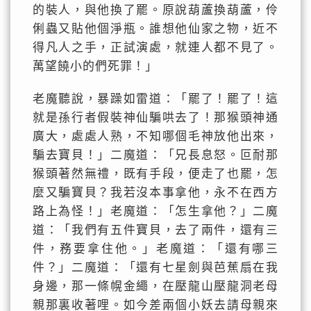
的裝人，與他換了罷。原說葫蘆換葫蘆，伶
俐蟲又貼他個淨瓶。誰想他仙家之物，近不
得凡人之手，正試演處，就連人都不見了。
萬望饒小的們死罪！」
老魔聽說，暴躁如雷道：「罷了！罷了！這
就是孫行者假裝神仙騙哄去了！那猴頭神通
廣大，處處人熟，不知哪個毛神放他出來，
騙去寶貝！」二魔道：「兄長息怒。叵耐那
猴頭著然無禮，既有手段，便走了也罷，怎
麼又騙寶貝？我若沒本事拿他，永不在西方
路上為怪！」老魔道：「怎生拿他？」二魔
道：「我們有五件寶貝，去了兩件，還有三
件，務要拿住他。」老魔道：「還有哪三
件？」二魔道：「還有七星劍與芭蕉扇在我
身邊，那一條幌金繩，在壓龍山壓龍洞老母
親那裏收著哩。如今差兩個小妖去請母親來