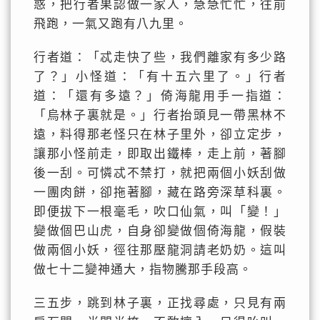
惑，把行者果認做一家人，急急忙忙，往前
飛跑，一氣又跑有八九里。
行者道：「忒走快了些，我們離家有多少路
了？」小怪道：「有十五六里了。」行者
道：「還有多遠？」倚海龍用手一指道：
「烏林子裏就是。」行者抬頭見一帶黑林不
遠，料得那老怪只在林子里外，卻立定步，
讓那小怪前走，即取出鐵棒，走上前，著腳
後一刮。可憐忒不禁打，就把兩個小妖刮做
一團肉餅，卻拖著腳，藏在路旁深草科裏。
即便拔下一根毫毛，吹口仙氣，叫「變！」
變做個巴山虎，自身卻變做個倚海龍，假裝
做兩個小妖，徑往那壓龍洞請老奶奶。這叫
做七十二變神通大，指物騰那手段高。
三五步，跳到林子裏，正找尋處，只見有兩