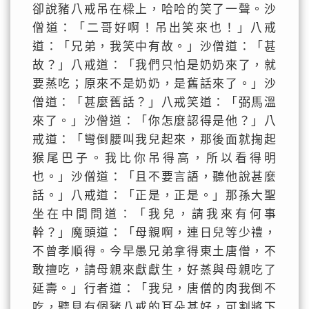
卻說豬八戒吊在樑上，哈哈的笑了一聲。沙
僧道：「二哥好啊！吊出笑來也！」八戒
道：「兄弟，我笑中有故。」沙僧道：「甚
故？」八戒道：「我們只怕是奶奶來了，就
要蒸吃；原來不是奶奶，是舊話來了。」沙
僧道：「甚麼舊話？」八戒笑道：「弼馬溫
來了。」沙僧道：「你怎麼認得是他？」八
戒道：「彎倒腰叫我兒起來，那後面就掬起
猴尾巴子。我比你吊得高，所以看得明
也。」沙僧道：「且不要言語，聽他說甚麼
話。」八戒道：「正是，正是。」那孫大聖
坐在中間問道：「我兒，請我來有何事
幹？」魔頭道：「母親啊，連日兒等少禮，
不曾孝順得。今早愚兄弟拿得東土唐僧，不
敢擅吃，請母親來獻獻生，好蒸與母親吃了
延壽。」行者道：「我兒，唐僧的肉我倒不
吃，聽見有個豬八戒的耳朵甚好，可割將下