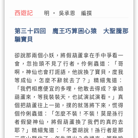
西遊記
明 ‧ 吳承恩 編撰
第三十四回 魔王巧算困心猿 大聖騰那
騙寶貝
卻說那兩個小妖，將假葫蘆拿在手中爭看一
會，忽抬頭不見了行者。伶俐蟲道：「哥
啊，神仙也會打誑語，他說換了寶貝，度我
等成仙，怎麼不辭就去了？」精細鬼道：
「我們相應便宜的多哩，他敢去得成？拿過
葫蘆來，等我裝裝天，也試演試演看。」真
個把葫蘆往上一拋，撲的就落將下來，慌得
個伶俐蟲道：「怎麼不裝！不裝！莫是孫行
者假變神仙，將假葫蘆換了我們的真的去
耶？」精細鬼道：「不要胡說！孫行者是那