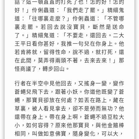
話？這一頓直直的打死了也！怎的好！怎的
好！」伶俐蟲道：「我們走了罷。」精細鬼
道：「往哪裏走麼？」伶俐蟲道：「不管哪
裏走罷。若回去說沒寶貝，斷然是送命
了。」精細鬼道：「不要走，還回去。二大
王平日看你甚好，我推一句兒在你身上。他
若肯將就，留得性命，說不過，就打死，還
在此間，莫弄得兩頭不著，去來去來！」那
怪商議了，轉步回山。
行者在半空中見他回去，又搖身一變，變作
蒼蠅兒飛下去，跟著小妖。你道他既變了蒼
蠅，那寶貝卻放在何處？如丟在路上，藏在
草裏，被人看見拿去，卻不是勞而無功？他
還帶在身上。帶在身上啊，蒼蠅不過豆粒大
小，如何容得？原來他那寶貝，與他金箍棒
相同，叫做如意佛寶，隨身變化，可以大，