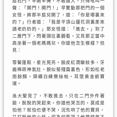
扇石門，半開半掩，不敢擅入，只得吆叫一
聲：「開門！開門！」早驚動那把門的一個
女怪，將那半扇兒開了，道：「你是哪裏來
的？」行者道：「我是平頂山蓮花洞裏差來
請老奶奶的。」那女怪道：「進去。」到了
二層門下，閃著頭往裏觀看，又見那正當中
高坐著一個老媽媽兒。你道他怎生模樣？但
見：
雪鬢蓬鬆，星光晃亮。臉皮紅潤皺紋多，牙
齒稀疏神氣壯。貌似菊殘霜裏色，形如松老
雨餘顏。頭纏白練攢絲帕，耳墜黃金嵌寶
環。
孫大聖見了，不敢進去，只在二門外仵著
臉，脫脫的哭起來。你道他哭怎的，莫成是
怕他？就怕也便不哭，況先哄了他的寶貝，