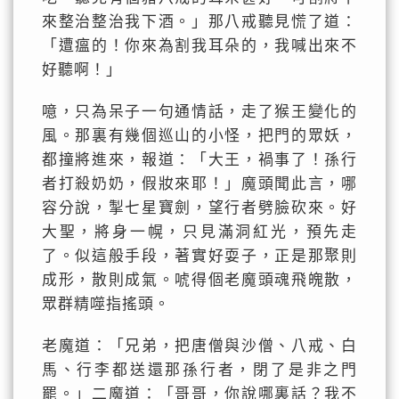
來整治整治我下酒。」那八戒聽見慌了道：
「遭瘟的！你來為割我耳朵的，我喊出來不
好聽啊！」
噫，只為呆子一句通情話，走了猴王變化的
風。那裏有幾個巡山的小怪，把門的眾妖，
都撞將進來，報道：「大王，禍事了！孫行
者打殺奶奶，假妝來耶！」魔頭聞此言，哪
容分說，掣七星寶劍，望行者劈臉砍來。好
大聖，將身一幌，只見滿洞紅光，預先走
了。似這般手段，著實好耍子，正是那聚則
成形，散則成氣。唬得個老魔頭魂飛魄散，
眾群精噬指搖頭。
老魔道：「兄弟，把唐僧與沙僧、八戒、白
馬、行李都送還那孫行者，閉了是非之門
罷。」二魔道：「哥哥，你說哪裏話？我不