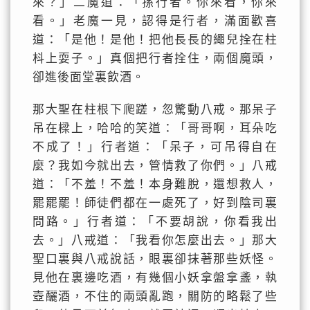
來？」二魔道：「孫行者。你來看，你來
看。」老魔一見，認得是行者，滿面歡喜
道：「是他！是他！把他長長的繩兒拴在柱
枓上耍子。」真個把行者拴住，兩個魔頭，
卻進後面堂裏飲酒。
那大聖在柱根下爬蹉，忽驚動八戒。那呆子
吊在樑上，哈哈的笑道：「哥哥啊，耳朵吃
不成了！」行者道：「呆子，可吊得自在
麼？我如今就出去，管情救了你們。」八戒
道：「不羞！不羞！本身難脫，還想救人，
罷罷罷！師徒們都在一處死了，好到陰司裏
問路。」行者道：「不要胡說，你看我出
去。」八戒道：「我看你怎麼出去。」那大
聖口裏與八戒說話，眼裏卻抹著那些妖怪。
見他在裏邊吃酒，有幾個小妖拿盤拿盞，執
壺釃酒，不住的兩頭亂跑，關防的略鬆了些