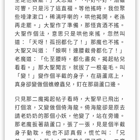
空走他娘罷！」又思道，「不好不好，溺雖
可響，只是污了這直裰。等他搖時，我但聚
些唾津漱口，稀漓呼喇的，哄他揭開，老孫
再走罷。」大聖作了準備，那怪貪酒不搖。
大聖作個法，意思只是哄他來搖，忽然叫
道：「天呀！孤拐都化了！」那魔也不搖。
大聖又叫道：「娘啊！連腰截骨都化了！」
老魔道：「化至腰時，都化盡矣，揭起帖兒
看看。」那大聖聞言，就拔了一根毫毛。叫
「變！」變作個半截的身子，在葫蘆底上，
真身卻變做個蟭蟟蟲兒，釘在那葫蘆口邊。
只見那二魔揭起帖子看時，大聖早已飛出，
打個滾，又變做個倚海龍。倚海龍卻是原去
請老奶奶的那個小妖，他變了，站在旁邊。
那老魔扳著葫蘆口，張了一張，見是個半截
身子動耽，他也不認真假，慌忙叫：「兄