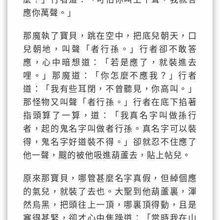
應你萬聲。」
那魔執了寶貝，跳在空中，把底兒朝天，口
兒朝地，叫聲「者行孫。」行者卻不敢答
應，心中暗想道：「若是應了，就裝進去
哩。」那魔道：「你怎麼不應我？」行者
道：「我有些耳閉，不曾聽見，你高叫。」
那怪物又叫聲「者行孫。」行者在底下掐著
指頭算了一算，道：「我真名字叫做孫行
者，起的鬼名字叫做者行孫。真名字可以裝
得，鬼名字好道裝不得。」卻就忍不住應了
他一聲，颼的被他吸進葫蘆去，貼上帖兒。
原來那寶貝，哪管甚麼名字真假，但綽個應
的氣兒，就裝了去也。大聖到他葫蘆裏，渾
然烏黑，把頭往上一頂，哪裏頂得動，且是
塞得甚緊，卻才心中焦躁道：「當時我在山