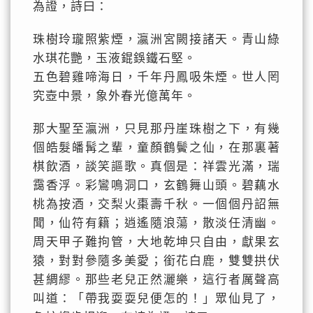
為證，詩曰：
珠樹玲瓏照紫煙，瀛洲宮闕接諸天。青山綠
水琪花艷，玉液錕鋘鐵石堅。
五色碧雞啼海日，千年丹鳳吸朱煙。世人罔
究壺中景，象外春光億萬年。
那大聖至瀛洲，只見那丹崖珠樹之下，有幾
個皓髮皤髯之輩，童顏鶴鬢之仙，在那裏著
棋飲酒，談笑謳歌。真個是：祥雲光滿，瑞
靄香浮。彩鸞鳴洞口，玄鶴舞山頭。碧藕水
桃為按酒，交梨火棗壽千秋。一個個丹詔無
聞，仙符有籍；逍遙隨浪蕩，散淡任清幽。
周天甲子難拘管，大地乾坤只自由，獻果玄
猿，對對參隨多美愛；銜花白鹿，雙雙拱伏
甚綢繆。那些老兒正然灑樂，這行者厲聲高
叫道：「帶我耍耍兒便怎的！」眾仙見了，