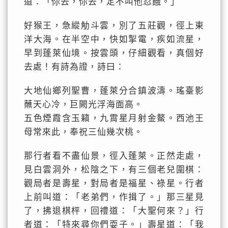
道：「你去，你去，定不叫他忍餓。」
好猴王，急縱觔斗雲，別了五莊觀，徑上東
洋大海。在半空中，快如掣電，疾如流星，
早到蓬萊仙境。按雲頭，仔細觀看，真個好
去處！有詩為證，詩曰：
大地仙鄉列聖曹，蓬萊分合鎮波濤。瑤臺影
蘸天心冷，巨闕光浮海面高。
五色煙霞含玉籟，九霄星月射金鰲。西池王
母常來此，奉祝三仙幾次桃。
那行者看不盡仙景，徑入蓬萊。正然走處，
見白雲洞外，松陰之下，有三個老兒圍棋：
觀局者是壽星，對局者是福星、祿星。行者
上前叫道：「老弟們，作揖了。」那三星見
了，拂退棋枰，回禮道：「大聖何來？」行
者道：「特來尋你們耍子。」壽星道：「我