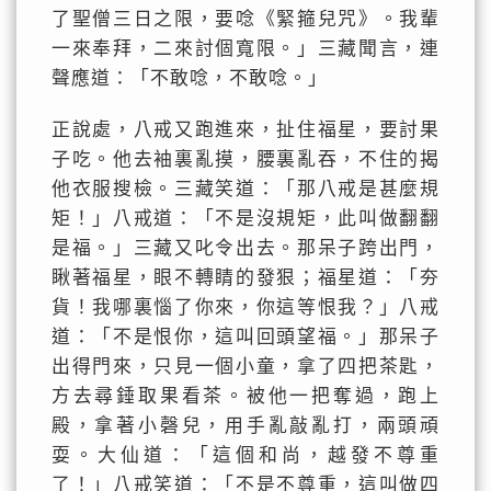
了聖僧三日之限，要唸《緊箍兒咒》。我輩
一來奉拜，二來討個寬限。」三藏聞言，連
聲應道：「不敢唸，不敢唸。」
正說處，八戒又跑進來，扯住福星，要討果
子吃。他去袖裏亂摸，腰裏亂吞，不住的揭
他衣服搜檢。三藏笑道：「那八戒是甚麼規
矩！」八戒道：「不是沒規矩，此叫做翻翻
是福。」三藏又叱令出去。那呆子跨出門，
瞅著福星，眼不轉睛的發狠；福星道：「夯
貨！我哪裏惱了你來，你這等恨我？」八戒
道：「不是恨你，這叫回頭望福。」那呆子
出得門來，只見一個小童，拿了四把茶匙，
方去尋錘取果看茶。被他一把奪過，跑上
殿，拿著小磬兒，用手亂敲亂打，兩頭頑
耍。大仙道：「這個和尚，越發不尊重
了！」八戒笑道：「不是不尊重，這叫做四