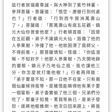
這行者就端肅尊誠，與大神到了紫竹林裏，
參拜菩薩。菩薩道：「悟空，唐僧行到何處
也？」行者道：「行到西牛賀洲萬壽山
了。」菩薩道：「那萬壽山有座五莊觀，鎮
元大仙你曾會他麼？」行者頓首道：「因是
在五莊觀，弟子不識鎮元大仙，毀傷了他的
人參果樹，沖撞了他，他就困滯了我師父，
不得前進。」那菩薩情知，怪道：「你這潑
猴，不知好歹！他那人參果樹，乃天開地辟
的靈根。鎮元子乃地仙之祖，我也讓他三
分，你怎麼就打傷他樹！」行者再拜道：
「弟子實是不知。那一日他不在家，只有兩
個仙童候待我等。是豬悟能曉得他有果子要
一個嘗新，弟子委實偷了他三個，兄弟們分
吃了。那童子知覺，罵我等無已，是弟子發
怒，遂將他樹推倒。他次日回來趕上，將我