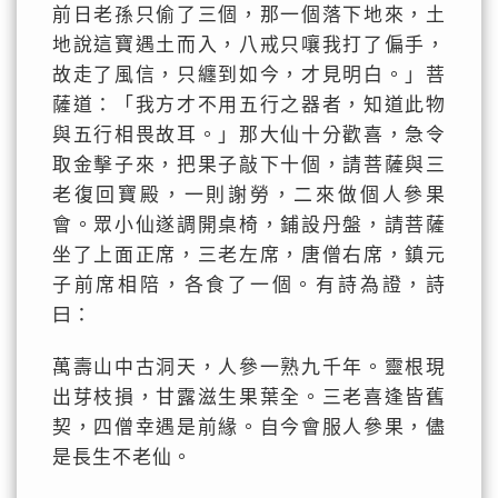
前日老孫只偷了三個，那一個落下地來，土
地說這寶遇土而入，八戒只嚷我打了偏手，
故走了風信，只纏到如今，才見明白。」菩
薩道：「我方才不用五行之器者，知道此物
與五行相畏故耳。」那大仙十分歡喜，急令
取金擊子來，把果子敲下十個，請菩薩與三
老復回寶殿，一則謝勞，二來做個人參果
會。眾小仙遂調開桌椅，鋪設丹盤，請菩薩
坐了上面正席，三老左席，唐僧右席，鎮元
子前席相陪，各食了一個。有詩為證，詩
曰：
萬壽山中古洞天，人參一熟九千年。靈根現
出芽枝損，甘露滋生果葉全。三老喜逢皆舊
契，四僧幸遇是前緣。自今會服人參果，儘
是長生不老仙。