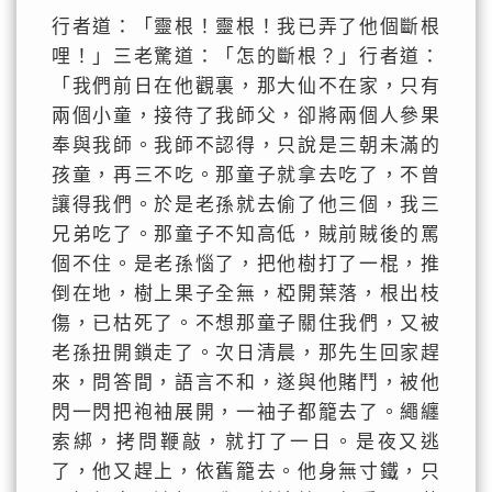
行者道：「靈根！靈根！我已弄了他個斷根
哩！」三老驚道：「怎的斷根？」行者道：
「我們前日在他觀裏，那大仙不在家，只有
兩個小童，接待了我師父，卻將兩個人參果
奉與我師。我師不認得，只說是三朝未滿的
孩童，再三不吃。那童子就拿去吃了，不曾
讓得我們。於是老孫就去偷了他三個，我三
兄弟吃了。那童子不知高低，賊前賊後的罵
個不住。是老孫惱了，把他樹打了一棍，推
倒在地，樹上果子全無，椏開葉落，根出枝
傷，已枯死了。不想那童子關住我們，又被
老孫扭開鎖走了。次日清晨，那先生回家趕
來，問答間，語言不和，遂與他賭鬥，被他
閃一閃把袍袖展開，一袖子都籠去了。繩纏
索綁，拷問鞭敲，就打了一日。是夜又逃
了，他又趕上，依舊籠去。他身無寸鐵，只