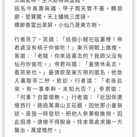
流精氣神，主人認得無虛錯。
逃名今喜壽無疆，甲子周天管不著。轉迴
廊，登寶閣，天上蟠桃三度摸。
縹緲香雲出翠屏，小仙乃是東方朔。
行者見了，笑道：「這個小賊在這裏哩！帝
君處沒有桃子你偷吃！」東方朔朝上進禮，
答道：「老賊，你來這裏怎的？我師父沒有
仙丹你偷吃。」帝君叫道：「曼倩休亂言，
看茶來也。」曼倩原是東方朔的道名，他急
入裏取茶二杯。飲訖，行者道：「老孫此
來，有一事奉幹，未知允否？」帝君道：
「何事？自當領教。」行者道：「近因保唐
僧西行，路過萬壽山五莊觀，因他那小童無
狀，是我一時發怒，把他人參果樹推倒，因
此阻滯，唐僧不得脫身，特來尊處求賜一方
醫治，萬望慨然。」