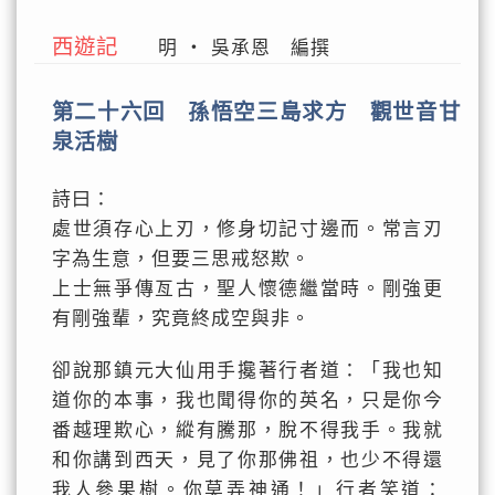
西遊記
明 ‧ 吳承恩 編撰
第二十六回 孫悟空三島求方 觀世音甘
泉活樹
詩曰：
處世須存心上刃，修身切記寸邊而。常言刃
字為生意，但要三思戒怒欺。
上士無爭傳亙古，聖人懷德繼當時。剛強更
有剛強輩，究竟終成空與非。
卻說那鎮元大仙用手攙著行者道：「我也知
道你的本事，我也聞得你的英名，只是你今
番越理欺心，縱有騰那，脫不得我手。我就
和你講到西天，見了你那佛祖，也少不得還
我人參果樹。你莫弄神通！」行者笑道：