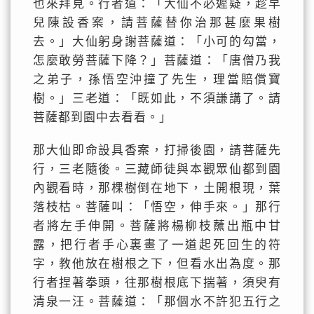
也來拜見。行者道：「大仙不必遲疑，趁早
兒陳設香案，請菩薩替你治那甚麼果樹
去。」大仙躬身謝菩薩道：「小可的勾當，
怎麼敢勞菩薩下降？」菩薩道：「唐僧乃我
之弟子，孫悟空沖撞了先生，理當賠償寶
樹。」三老道：「既如此，不須謙講了。請
菩薩都到園中去看看。」
那大仙即命設具香案，打掃後園，請菩薩先
行，三老隨後。三藏師徒與本觀眾仙都到園
內觀看時，那棵樹倒在地下，土開根現，葉
落枝枯。菩薩叫：「悟空，伸手來。」那行
者將左手伸開。菩薩將楊柳枝蘸出瓶中甘
露，把行者手心裏畫了一道起死回生的符
字，教他放在樹根之下，但看水出為度。那
行者捏著拳頭，往那樹根底下揣著，須臾有
清泉一汪。菩薩道：「那個水不許犯五行之