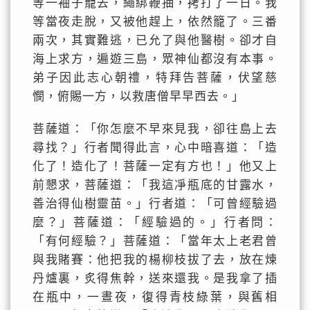
等一袖子籠去，繩綁鞭抽，拷打了一日。我
等當夜走脫，又被他趕上，依然籠了。三番
兩次，其實難逃，已允了與他醫樹。卻才自
海上求方，遍遊三島，眾神仙都沒有本事。
弟子因此志心朝禮，特拜告菩薩，伏望慈
憫，俯賜一方，以救唐僧早早西去。」
菩薩道：「你怎麼不早來見我，卻往島上去
尋找？」行者聞得此言，心中暗喜道：「造
化了！造化了！菩薩一定有方也！」他又上
前懇求，菩薩道：「我這凈瓶底的甘露水，
善治得仙樹靈苗。」行者道：「可曾經驗過
麼？」菩薩道：「經驗過的。」行者問：
「有何經驗？」菩薩道：「當年太上老君曾
與我賭賽：他把我的楊柳枝拔了去，放在煉
丹爐裏，炙得焦幹，送來還我。是我拿了插
在瓶中，一晝夜，復得青枝綠葉，與舊相