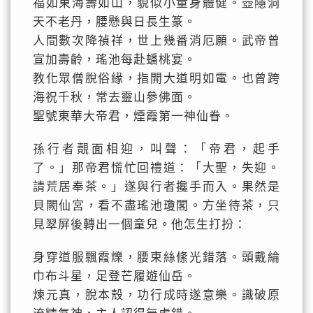
福如東海壽如山，貌似小童身體健。壺隱洞
天不老丹，腰懸與日長生篆。
人間數次降禎祥，世上幾番消厄願。武帝曾
宣加壽齡，瑤池每赴蟠桃宴。
教化眾僧脫俗緣，指開大道明如電。也曾跨
海祝千秋，常去靈山參佛面。
聖號東華大帝君，煙霞第一神仙眷。
孫行者覿面相迎，叫聲：「帝君，起手
了。」那帝君慌忙回禮道：「大聖，失迎。
請荒居奉茶。」遂與行者攙手而入。果然是
貝闕仙宮，看不盡瑤池瓊閣。方坐待茶，只
見翠屏後轉出一個童兒。他怎生打扮：
身穿道服飄霞爍，腰束絲絛光錯落。頭戴綸
巾布斗星，足登芒履遊仙岳。
煉元真，脫本殼，功行成時遂意樂。識破原