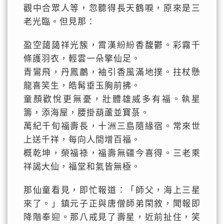
觀中合眾人等，忽聽得長天鶴唳，原來是三
老光臨。但見那：
盈空藹藹祥光簇，霄漢紛紛香馥鬱。彩霧千
條護羽衣，輕雲一朵擎仙足。
青鸞飛，丹鳳鷫，袖引香風滿地撲。拄杖懸
龍喜笑生，皓髯垂玉胸前拂。
童顏歡悅更無憂，壯體雄威多有福。執星
籌，添海屋，腰掛葫蘆並寶菉。
萬紀千旬福壽長，十洲三島隨緣宿。常來世
上送千祥，每向人間增百福。
概乾坤，榮福祿，福壽無疆今喜得。三老乘
祥謁大仙，福堂和氣皆無極。
那仙童看見，即忙報道：「師父，海上三星
來了。」鎮元子正與唐僧師弟閑敘，聞報即
降階奉迎。那八戒見了壽星，近前扯住，笑