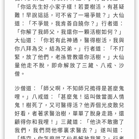
「你這先生好小家子樣！若要樹活，有甚疑
難！早說這話，可不省了一場爭競？」大仙
道：「不爭競，我肯善自饒你？」行者道：
「你解了我師父，我還你一顆活樹如何？」
大仙道：「你若有此神通，醫得樹活，我與
你八拜為交，結為兄弟。」行者道：「不打
緊，放了他們，老孫管教還你活樹。」大仙
量他走不脫，即命解放了三藏、八戒、沙
僧。
沙僧道：「師父啊，不知師兄搗得是甚麼鬼
哩。」八戒道：「甚麼鬼！這叫做當面人情
鬼！樹死了，又可醫得活？他弄個光皮散兒
好看，者著求醫治樹，單單了脫身走路，還
顧得你和我哩！」三藏道：「他決不敢撒了
我們，我們問他哪裏求醫去？」遂叫道：
「悟空，你怎麼哄了仙長解放我等？」行者