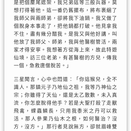
是把個麈尾遮架，我兄弟這等三般兵器，莫
想打得著他。這一番仍舊擺布，將布裹綑了
我師父與兩師弟，卻將我下油鍋。我又做了
個脫身本事走了，把他鍋都打破。他見拿我
不住，盡有幾分醋我。是我又與他好講，叫
他放了我師父、師弟，我與他醫樹管活，兩
家才得安寧。我想著方從海上來，故此特遊
仙境，訪三位老弟，有甚醫樹的方兒，傳我
一個，急救唐僧脫苦。」
三星聞言，心中也悶道：「你這猴兒，全不
識人。那鎮元子乃地仙之祖，我等乃神仙之
宗；你雖得了天仙，還是太乙散數，未入真
流，你怎麼脫得他手？若是大聖打殺了走獸
飛禽，蜾蟲鱗長，只用我黍米之丹可以救
活。那人參果乃仙木之根，如何醫治？沒
方，沒方。」那行者見說無方，卻就眉峰雙