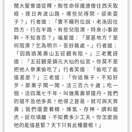
聞大聖棄道從釋，脫性命保護唐僧往西天取
經，逐日奔波山路，哪些兒得閑，卻來耍
子？」行者道：「實不瞞列位說，老孫因往
西方，行在半路，有些兒阻滯，特來小事欲
幹，不知肯否？」福星道：「是甚地方？是
何阻滯？乞為明示，吾好裁處。」行者道：
「因路過萬壽山五莊觀有阻。」三老驚訝
道：「五莊觀是鎮元大仙的仙宮。你莫不是
把他人參果偷吃了」行者笑道：「偷吃了能
值甚麼？」三老道：「你這猴子，不知好
歹。那果子聞一聞，活三百六十歲；吃一
個，活四萬七千年，叫做萬壽草還丹。我們
的道不及他多矣！他得之甚易，就可與天齊
壽；我們還要養精、煉氣、存神，調和龍
虎，捉坎填離，不知費多少工夫。你怎麼說
他的能值甚緊？天下只有此種靈根！」