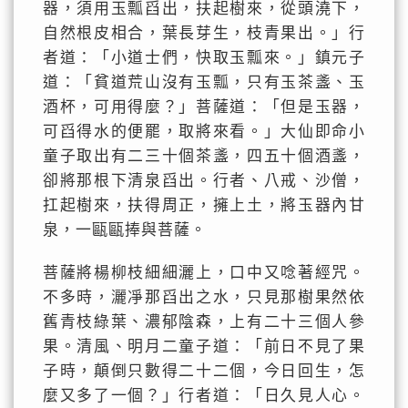
器，須用玉瓢舀出，扶起樹來，從頭澆下，
自然根皮相合，葉長芽生，枝青果出。」行
者道：「小道士們，快取玉瓢來。」鎮元子
道：「貧道荒山沒有玉瓢，只有玉茶盞、玉
酒杯，可用得麼？」菩薩道：「但是玉器，
可舀得水的便罷，取將來看。」大仙即命小
童子取出有二三十個茶盞，四五十個酒盞，
卻將那根下清泉舀出。行者、八戒、沙僧，
扛起樹來，扶得周正，擁上土，將玉器內甘
泉，一甌甌捧與菩薩。
菩薩將楊柳枝細細灑上，口中又唸著經咒。
不多時，灑凈那舀出之水，只見那樹果然依
舊青枝綠葉、濃郁陰森，上有二十三個人參
果。清風、明月二童子道：「前日不見了果
子時，顛倒只數得二十二個，今日回生，怎
麼又多了一個？」行者道：「日久見人心。