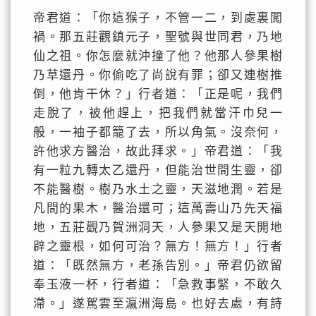
帝君道：「你這猴子，不管一二，到處裏闖
禍。那五莊觀鎮元子，聖號與世同君，乃地
仙之祖。你怎麼就沖撞了他？他那人參果樹
乃草還丹。你偷吃了尚說有罪；卻又連樹推
倒，他肯干休？」行者道：「正是呢，我們
走脫了，被他趕上，把我們就當汗巾兒一
般，一袖子都籠了去，所以角氣。沒奈何，
許他求方醫治，故此拜求。」帝君道：「我
有一粒九轉太乙還丹，但能治世間生靈，卻
不能醫樹。樹乃水土之靈，天滋地潤。若是
凡間的果木，醫治還可；這萬壽山乃先天福
地，五莊觀乃賀洲洞天，人參果又是天開地
辟之靈根，如何可治？無方！無方！」行者
道：「既然無方，老孫告別。」帝君仍欲留
奉玉液一杯，行者道：「急救事緊，不敢久
滯。」遂駕雲至瀛洲海島。也好去處，有詩