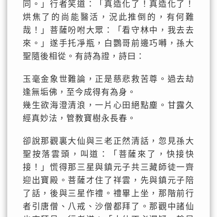
同。」行者笑道：「真造化了！真造化了！
烘焦了的尚能醫活，況此推倒的，有何難
哉！」菩薩吩咐大眾：「看守林中，我去去
來。」遂手托凈瓶，白鸚哥前邊巧囀，孫大
聖隨後相從。有詩為證，詩曰：
玉毫金象世難論，正是慈悲救苦尊。過去劫
逢無垢佛，至今成得有為身。
幾生欲海澄清浪，一片心田絕點塵。甘露久
經真妙法，管教寶樹永長春。
卻說那觀裏大仙與三老正然清話，忽見孫大
聖按落雲頭，叫道：「菩薩來了，快接快
接！」慌得那三星與鎮元子共三藏師徒一齊
迎出寶殿。菩薩才住了祥雲，先與鎮元子陪
了話，後與三星作禮。禮畢上坐，那階前行
者引唐僧、八戒、沙僧都拜了。那觀中諸仙