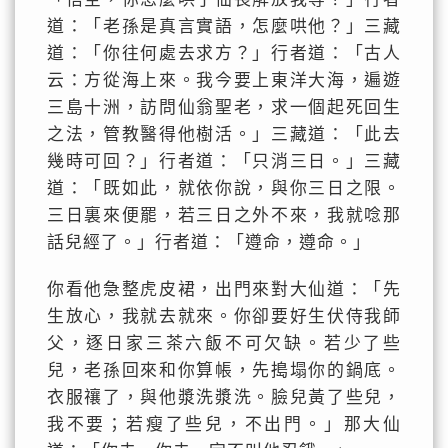
道：「老孫是真言實語，怎麼哄他？」三藏
道：「你往何處去求方？」行者道：「古人
云：方從海上來。我今要上東洋大海，遍遊
三島十洲，訪問仙翁聖老，求一個起死回生
之法，管教醫得他樹活。」三藏道：「此去
幾時可回？」行者道：「只消三日。」三藏
道：「既如此，就依你說，與你三日之限。
三日裏來便罷，若三日之外不來，我就唸那
話兒經了。」行者道：「遵命，遵命。」
你看他急整虎皮裙，出門來對大仙道：「先
生放心，我就去就來。你卻要好生伏侍我師
父，逐日家三茶六飯不可欠缺。若少了些
兒，老孫回來和你算帳，先搗塌你的鍋底。
衣服禳了，與他漿洗漿洗。臉兒黃了些兒，
我不要；若瘦了些兒，不出門。」那大仙