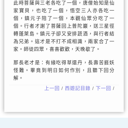
此時菩薩與三老各吃了一個，唐僧始知是仙
家寶貝，也吃了一個，悟空三人亦各吃一
個，鎮元子陪了一個，本觀仙眾分吃了一
個。行者才謝了菩薩回上普陀巖，送三星徑
轉蓬萊島。鎮元子卻又安排蔬酒，與行者結
為兄弟。這才是不打不成相識，兩家合了一
家。師徒四眾，喜喜歡歡，天晚歇了。
那長老才是：有緣吃得草還丹，長壽苦捱妖
怪難。畢竟到明日如何作別，且聽下回分
解。
上一回
/
西遊記目錄
/
下一回
/