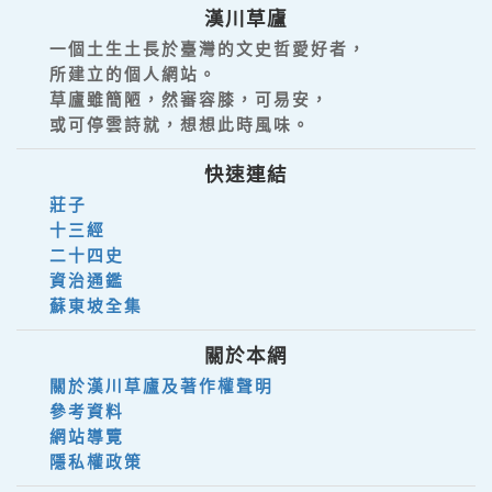
漢川草廬
一個土生土長於臺灣的文史哲愛好者，
所建立的個人網站。
草廬雖簡陋，然審容膝，可易安，
或可停雲詩就，想想此時風味。
快速連結
莊子
十三經
二十四史
資治通鑑
蘇東坡全集
關於本網
關於漢川草廬及著作權聲明
參考資料
網站導覽
隱私權政策