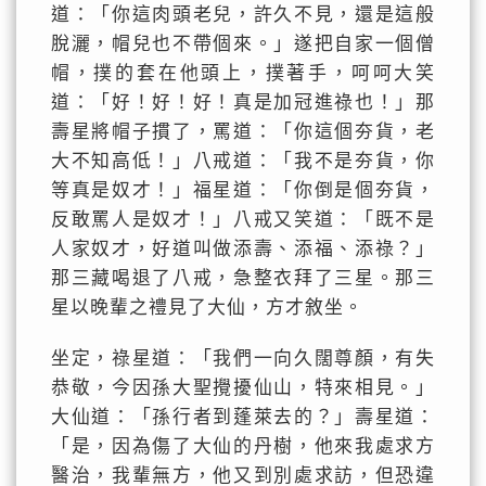
道：「你這肉頭老兒，許久不見，還是這般
脫灑，帽兒也不帶個來。」遂把自家一個僧
帽，撲的套在他頭上，撲著手，呵呵大笑
道：「好！好！好！真是加冠進祿也！」那
壽星將帽子摜了，罵道：「你這個夯貨，老
大不知高低！」八戒道：「我不是夯貨，你
等真是奴才！」福星道：「你倒是個夯貨，
反敢罵人是奴才！」八戒又笑道：「既不是
人家奴才，好道叫做添壽、添福、添祿？」
那三藏喝退了八戒，急整衣拜了三星。那三
星以晚輩之禮見了大仙，方才敘坐。
坐定，祿星道：「我們一向久闊尊顏，有失
恭敬，今因孫大聖攪擾仙山，特來相見。」
大仙道：「孫行者到蓬萊去的？」壽星道：
「是，因為傷了大仙的丹樹，他來我處求方
醫治，我輩無方，他又到別處求訪，但恐違