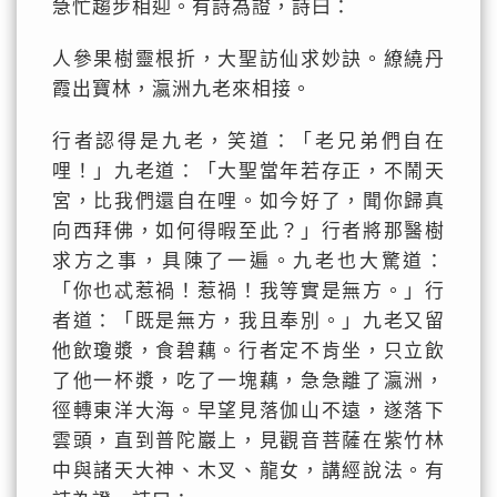
急忙趨步相迎。有詩為證，詩曰：
人參果樹靈根折，大聖訪仙求妙訣。繚繞丹
霞出寶林，瀛洲九老來相接。
行者認得是九老，笑道：「老兄弟們自在
哩！」九老道：「大聖當年若存正，不鬧天
宮，比我們還自在哩。如今好了，聞你歸真
向西拜佛，如何得暇至此？」行者將那醫樹
求方之事，具陳了一遍。九老也大驚道：
「你也忒惹禍！惹禍！我等實是無方。」行
者道：「既是無方，我且奉別。」九老又留
他飲瓊漿，食碧藕。行者定不肯坐，只立飲
了他一杯漿，吃了一塊藕，急急離了瀛洲，
徑轉東洋大海。早望見落伽山不遠，遂落下
雲頭，直到普陀巖上，見觀音菩薩在紫竹林
中與諸天大神、木叉、龍女，講經說法。有