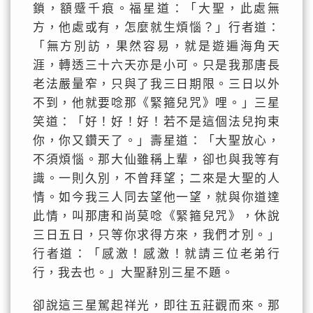
鎖，額蹙千痕。福星道：「大聖，此處無
方，他處或有，怎麼就生煩惱？」行者道：
「無方別訪，果然容易，就是遊遍海角天
涯，轉透三十六天亦是小可。只是我那唐長
老法嚴量窄，只與了我三日期限。三日以外
不到，他就要唸那《緊箍兒咒》哩。」三星
笑道：「好！好！好！若不是這個法兒拘束
你，你又鑽天了。」壽星道：「大聖放心，
不須煩惱。那大仙雖稱上輩，卻也與我等有
識。一則久別，不曾拜望；二來是大聖的人
情。如今我三人同去望他一望，就與你道達
此情，叫那唐和尚莫唸《緊箍兒咒》，休說
三日五日，只等你求得方來，我們才別。」
行者道：「感激！感激！就請三位老弟行
行，我去也。」大聖辭別三星不題。
卻說這三星駕起祥光，即往五莊觀而來。那