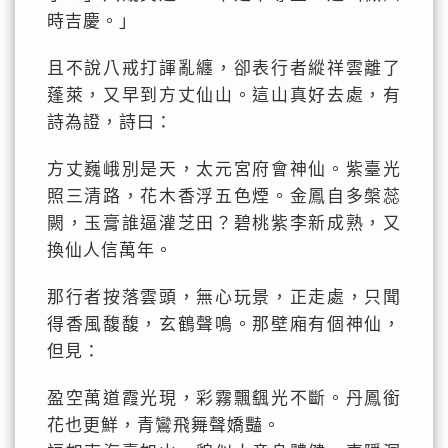
時吉慶。」
且不說八戒打諢亂纏，卻表行者縱祥雲離了
蓬萊，又早到方丈仙山。這山真好去處，有
詩為證，詩曰：
方丈巍峨別是天，太元宮府會神仙。紫臺光
照三清路，花木香浮五色煙。金鳳自多槃蕊
闕，玉膏誰逼灌芝田？碧桃紫李新成熟，又
換仙人信萬年。
那行者按落雲頭，無心玩景，正走處，只聞
得香風馥馥，玄鶴聲鳴。那壁廂有個神仙，
但見：
盈空萬道霞光現，彩霧飄颻光不斷。丹鳳銜
花也更鮮，青鸞飛舞聲嬌豔。