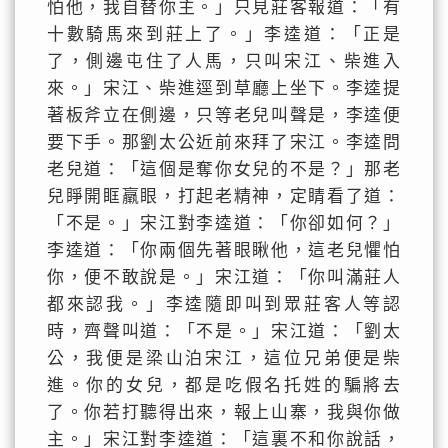
怕他，我自替你主。」只見莊客報道：「有
十數騎馬來到莊上了。」李逵道：「正是
了，側邊屯住了人馬，只叫宋江、柴進入
來。」宋江、柴進逕到草廳上坐下。李逵提
著板斧立在側邊，只等老兒叫聲是，李逵便
要下手。那劉太公近前來拜了宋江。李逵問
老兒道：「這個是奪你女兒的不是？」那老
兒睜開眶羸眼，打起老精神，定睛看了道：
「不是。」宋江對李逵道：「你卻如何？」
李逵道：「你兩個先著眼瞅他，這老兒懼怕
你，便不敢說是。」宋江道：「你叫滿莊人
都來認我。」李逵隨即叫到眾莊客人等認
時，齊聲叫道：「不是。」宋江道：「劉太
公，我便是梁山泊宋江，這位兄弟便是柴
進。你的女兒，都是吃假名托姓的騙將去
了。你若打聽得出來，報上山寨，我與你做
主。」宋江對李逵道：「這裏不和你說話，