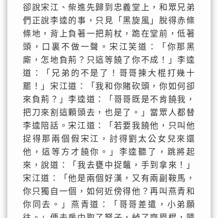
卻說宋江、柴進先歸到忠義堂上，和眾兄弟
們正說李逵的事，只見「黑旋風」脫得赤條
條地，背上負著一把荊杖，跪在堂前，低著
頭，口裏不做一聲。宋江笑道：「你那黑
廝，怎地負荊？只這等饒了你不成！」李逵
道：「兄弟的不是了！哥哥揀大棍打幾十
罷！」宋江道：「我和你賭砍頭，你如何卻
來負荊？」李逵道：「哥哥既是不肯饒我，
把刀來割這顆頭去，也是了。」當眾人都替
李逵陪話。宋江道：「若要我饒他，只叫他
捉得那兩個假宋江，討得劉太公女兒來還
他，這等方才饒你。」李逵聽了，跳將起
來，說道：「我去甕中捉虌，手到拿來！」
宋江道：「他是兩個好漢，又有兩副鞍馬，
你只獨自一個，如何近傍得他？再叫燕青和
你同去。」燕青道：「哥哥差遣，小弟願
往。」便去房中取了弩子，綽了齊眉棍，隨