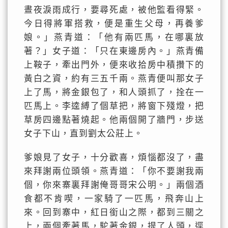
晝夜淚雨成行，要尋死處，被他監看得緊。
今日得將軍搭救，便是重生父母，再養爹
娘。」燕青道：「他有兩匹馬，在哪裏放
著？」女子道：「只在東邊房內。」燕青備
上鞍子，牽出門外，便來收拾房中積攢下的
黃白之資，約有三五千兩。燕青便叫那女子
上了馬，將金銀包了，和人頭抓了，拴在一
匹馬上。李逵縛了個草把，將窗下殘燈，把
草房四邊點著燒起。他兩個開了牆門，步送
女子下山，直到劉太公莊上。
爹娘見了女子，十分歡喜，煩惱都沒了，盡
來拜謝兩位頭領。燕青道：「你不要謝我兩
個，你來寨裏拜謝俺哥哥宋公明。」兩個酒
食都不肯喫，一家騎了一匹馬，飛奔山上
來。回到寨中，紅日銜山之際，都到三關之
上，兩個牽著馬，駝著金銀，提了人頭，逕