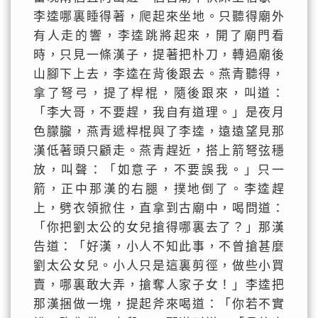
李逵哪裏睡得著，爬起來坐地。只聽得廟外
有人走的響，李逵跳將起來，開了廟門看
時，只見一條漢子，提著把朴刀，轉過廟後
山腳下上去，李逵在背後跟去。燕青聽得，
拿了弩弓，提了桿棍，隨後跟來，叫道：
「李大哥，不要趕，我自有道理。」是夜月
色朦朧，燕青遞桿棍與了李逵，遠遠望見那
漢低著頭只顧走。燕青趕近，搭上箭弩弦穩
放，叫聲：「如意子，不要誤我。」只一
箭，正中那漢的右腿，撲地倒了。李逵趕
上，劈衣領掀住，直拿到古廟中，喝問道：
「你把劉太公的女兒搶得哪裏去了？」那漢
告道：「好漢，小人不知此事，不曾搶甚麼
劉太公女兒。小人只是這裏剪徑，做些小買
賣，哪裏敢大弄，搶奪人家子女！」李逵把
那漢捆做一塊，提起斧來喝道：「你若不實