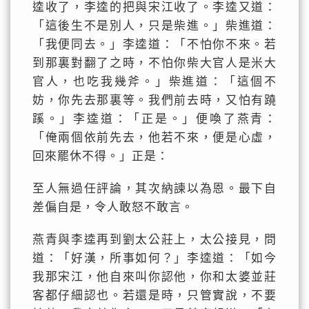
逵收了，李逵的把與宋江收了。李逵又道：
「這後生不是別人，只是柴進。」柴進道：
「我便同去。」李逵道：「不怕你不來。若
到那裏對翻了之時，不怕你柴大官人是米大
官人，也吃我幾斧。」柴進道：「這個不
妨，你先去那裏等。我們前去時，又怕有蹺
蹊。」李逵道：「正是。」便喚了燕青：
「俺兩個依前先去，他若不來，便是心虛，
回來罷休不得。」正是：
至人無過任評論，其次納諫以為恩。最下自
差偏自是，令人敢怒不敢言。
燕青與李逵再到劉太公莊上，太公接見，問
道：「好漢，所事如何？」李逵道：「如今
我那宋江，他自來叫你認他，你和太婆並莊
客都仔細認也。若還是時，只管實說，不要