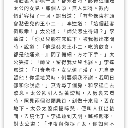
滿莊裏人都喫一驚，都來看時，認得這個是
太公的女兒，那個人頭，無人認得。數內一
個莊客相了一回，認出道：「有些像東村頭
會黏雀兒的王小二。」李逵道：「這個莊客
倒眼乖！」太公道：「師父怎生得知？」李
逵道：「你女兒躲在床底下，被我揪出來問
時，說道：『他是姦夫王小二，吃的飲食，
都是他運來。』問了備細，方才下手。」太
公哭道：「師父，留得我女兒也罷。」李逵
罵道：「打脊老牛，女兒偷了漢子，兀自要
留他！你恁地哭時，倒要賴我不謝。我明日
卻和你說話。」燕青尋了個房，和李逵自去
歇息。太公卻引人點著燈燭，入房裏去看
時，照見兩個沒頭屍首，剁做十來段，丟在
地下。太公太婆煩惱啼哭，便叫人扛出後
面，去燒化了。李逵睡到天明，跳將起來，
對太公道：「昨夜與你捉了鬼，你如何不