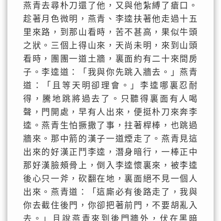
燕青去尋朴刀還了他，又與他紮縛了瘡口。
趁著月色微明，燕青、李逵扶著他走過十五
里來路，到那山看時，苦不甚高，果似牛頭
之狀。三個上得山來，天尚未明，來到山頭
看時，團團一道土牆，裏面約有二十來間房
子。李逵道：「我與你先跳入牆去。」燕青
道：「且等天明卻理會。」李逵哪裏忍耐
得，騰地跳將過去了。只聽得裏面有人喝
聲，門開處，早有人出來，便挺朴刀來奔李
逵。燕青生怕撅撒了事，拄著桿棒，也跳過
牆來。那中箭的漢子一道煙走了。燕青見這
出來的好漢正鬥李逵，潛身暗行，一棒正中
那好漢臉頰骨上，倒入李逵懷裏來，被李逵
後心只一斧，砍翻在地，裏面絕不見一個人
出來。燕青道：「這廝必有後路走了，我與
你去截住後門，你卻把著前門，不要胡亂入
去。」且說燕青來到後門牆外，伏在黑暗