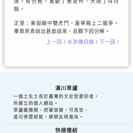
席。有分教，驚動了泰安州，大鬧了祥符
縣。
正是：東嶽廟中雙虎鬥，嘉寧殿上二龍爭。
畢竟燕青說出甚麼話來，且聽下回分解。
上一回
/
水滸傳目錄
/
下一回
/
漢川草廬
一個土生土長於臺灣的文史哲愛好者，
所建立的個人網站。
草廬雖簡陋，然審容膝，可易安，
或可停雲詩就，想想此時風味。
快速連結