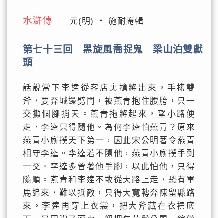
水滸傳
元(明) ‧ 施耐庵輯
第七十三回 黑旋風喬捉鬼 梁山泊雙獻
頭
話說當下李逵從客店裏搶將出來，手掿雙
斧，要奔城邊劈門，被燕青抱住腰胯，只一
交攧個腳捎天。燕青拖將起來，望小路便
走，李逵只得隨他。為何李逵怕燕青？原來
燕青小廝撲天下第一，因此宋公明著令燕青
相守李逵。李逵若不隨他，燕青小廝撲手到
一交。李逵多曾著他手腳，以此怕他，只得
隨順。燕青和李逵不敢從大路上走，恐有軍
馬追來，難以抵敵，只得大寬轉奔陳留縣路
來。李逵再穿上衣裳，把大斧藏在衣襟底