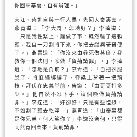
你回來寨裏，自有辯理。」
宋江、柴進自與一行人馬，先回大寨裏去。
燕青道：「李大哥，怎地好？」李逵道：
「只是我性緊上，錯做了事。既然輸了這顆
頭，我自一刀割將下來，你把去獻與哥哥便
了。」燕青道：「你沒來由尋死做甚麼？我
教你一個法則，喚做『負荊請罪』。」李逵
道：「怎地是負荊？」燕青道：「自把衣服
脫了，將麻繩綁縛了，脊梁上背著一把荊
枝，拜伏在忠義堂前，告道：『由哥哥打多
少。』他自然不忍下手。這個喚做負荊請
罪。」李逵道：「好卻好，只是有些惶恐，
不如割了頭去乾淨。」燕青道：「山寨裏都
是你兄弟，何人笑你？」李逵沒奈何，只得
同燕青回寨來，負荊請罪。