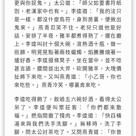
更與你捉鬼。」太公道：「師父如要書符紙
劄，老漢家中也有。」李逵道：「我的法只
是一樣，都沒什麼鳥符，身到房裏，便揪出
鬼來。」燕青忍笑不住。老兒只道他是好
話，安排了半夜，豬羊都煮得熟了，擺在廳
上。李逵叫討十個大碗，滾熱酒十瓶，做一
巡篩，明晃晃點著兩枝蠟燭，焰騰騰燒著一
爐好香。李逵掇條凳子，坐在當中，並不唸
甚言語。腰間拔出大斧，砍開豬羊，大塊價
扯將下來吃。又叫燕青道：「小乙哥，你也
來吃些。」燕青冷笑，哪裏肯來吃。
李逵吃得飽了，飲過五六碗好酒，看得太公
呆了。李逵便叫眾莊客：「你們都來散
福。」撚指間撤了殘肉。李逵道：「快舀桶
湯來與我們洗手洗腳。」無移時，洗了手
腳，問太公討茶吃了。又問燕青道：「你曾