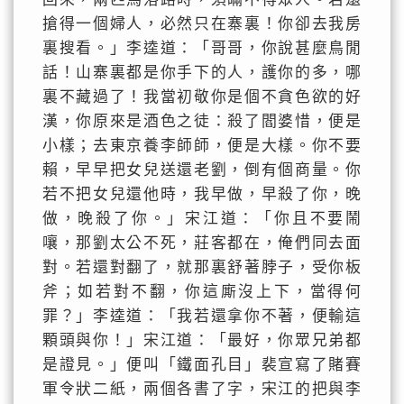
搶得一個婦人，必然只在寨裏！你卻去我房
裏搜看。」李逵道：「哥哥，你說甚麼鳥閒
話！山寨裏都是你手下的人，護你的多，哪
裏不藏過了！我當初敬你是個不貪色欲的好
漢，你原來是酒色之徒：殺了閻婆惜，便是
小樣；去東京養李師師，便是大樣。你不要
賴，早早把女兒送還老劉，倒有個商量。你
若不把女兒還他時，我早做，早殺了你，晚
做，晚殺了你。」宋江道：「你且不要鬧
嚷，那劉太公不死，莊客都在，俺們同去面
對。若還對翻了，就那裏舒著脖子，受你板
斧；如若對不翻，你這廝沒上下，當得何
罪？」李逵道：「我若還拿你不著，便輸這
顆頭與你！」宋江道：「最好，你眾兄弟都
是證見。」便叫「鐵面孔目」裴宣寫了賭賽
軍令狀二紙，兩個各書了字，宋江的把與李