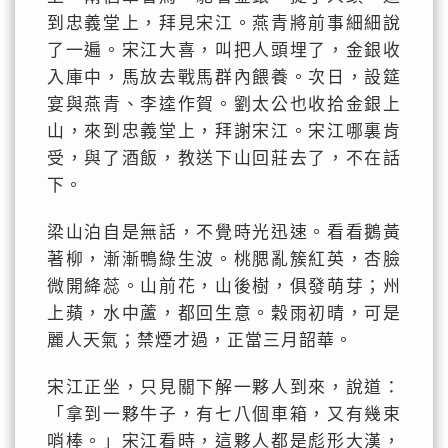
到忠義堂上，拜見宋江。燕青將前事細細說
了一遍。宋江大喜，叫把人頭埋了，金銀收
入庫中，馬放去戰馬群內餵養。次日，設筵
宴與燕青、李逵作賀。劉太公也收拾金銀上
山，來到忠義堂上，拜謝宋江。宋江哪裏肯
受，與了酒飯，教送下山回莊去了，不在話
下。
梁山泊自是無話，不覺時光迅速。看看鵝黃
著柳，漸漸鴨綠生波。桃腮亂簇紅英，杏臉
微開絳蕊。山前花，山後樹，俱發萌芽；州
上蘋，水中蘆，都回生意。穀雨初晴，可是
麗人天氣；禁煙才過，正當三月韶華。
宋江正坐，只見關下解一夥人到來，說道：
「拿到一夥牛子，有七八個車箱，又有幾束
哨棒。」宋江看時，這夥人都是彪形大漢，