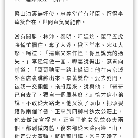
梁山泊裏無奸佞，忠義堂前有諍臣。留得李
逵雙斧在，世間直氣尚能伸。
當有關勝、林沖、秦明、呼延灼、董平五虎
將慌忙攔住，奪了大斧，揪下堂來。宋江大
怒，喝道：「這廝又來作怪！你且說我的過
失。」李逵氣做一團，哪裏說得出。燕青向
前道：「哥哥聽稟一路上備細：他在東京城
外客店裏跳將出來，拿著雙斧，要去劈門，
被我一交攧翻，拖將起來，說與他：『哥哥
已自去了，獨自一個風甚麼？』恰才信小弟
說，不敢從大路走。他又沒了頭巾，把頭髮
綰做兩個丫髻。正來到四柳村狄太公莊上，
他去做法官捉鬼，正拿了他女兒並姦夫兩
個，都剁做肉醬。後來卻從大路西邊上山，
他定要大寬轉，將近荊門鎮，當日天晚了，