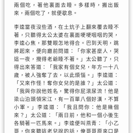
兩個吃，著他裏面去睡。多樣時，搬出飯
來，兩個吃了，就便歇息。
李逵當夜沒些酒，在土炕子上翻來覆去睡不
著，只聽得太公太婆在裏面哽哽咽咽的哭，
李逵心焦，那雙眼怎地得合。巴到天明，跳
將起來，便向廳前問道：「你家甚麼人，哭
這一夜，攪得老爺睡不著。」太公聽了，只
得出來答道：「我家有個女兒，年方一十八
歲，被人強奪了去，以此煩惱。」李逵道：
「又來作怪！奪你女兒的是誰？」太公道：
「我與你說他姓名，驚得你屁滾尿流！他是
梁山泊頭領宋江，有一百單八個好漢，不算
小軍。」李逵道：「我且問你：他是幾個
來？」太公道：「兩日前，他和一個小後生
各騎著一匹馬來。」李逵便叫燕青：「小乙
哥，你來聽這老兒說的話，俺哥哥原來口是