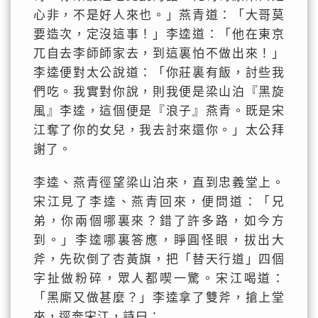
心非，不是好人來也。」燕青道：「大哥莫
要造次，定沒這事！」李逵道：「他在東京
兀自去李師師家去，到這裏怕不做出來！」
李逵便對太公說道：「你莊裏有飯，討些我
們吃。我實對你說，則我便是梁山泊『黑旋
風』李逵，這個便是『浪子』燕青。既是宋
江奪了你的女兒，我去討來還你。」太公拜
謝了。
李逵、燕青徑望梁山泊來，直到忠義堂上。
宋江見了李逵、燕青回來，便問道：「兄
弟，你兩個哪裏來？錯了許多路，如今方
到。」李逵哪裏答應，睜圓怪眼，拔出大
斧，先砍倒了杏黃旗，把「替天行道」四個
字扯做粉碎，眾人都喫一驚。宋江喝道：
「黑廝又做甚麼？」李逵拿了雙斧，搶上堂
來，逕奔宋江，詩曰：