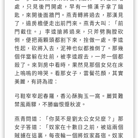
處，只見後門開處，早有一條漢子拿了鑰
匙，來開後面牆門。燕青轉將過去，那漢見
了，遶房檐便走出前門來。燕青大叫：「前
門截住。」李逵搶將過來，只斧劈胸膛砍
倒，便把兩顆頭都割下來，拴做一處。李逵
性起，砍將入去，泥神也似都推倒了。那幾
個伴當躲在灶前，被李逵趕去，一斧一個都
殺了。來到房中看時，果然見那個女兒在床
上嗚嗚的啼哭。看那女子，雲鬢花顏，其實
美麗，有詩為證：
弓鞋窄窄起春羅，香沁酥胸玉一窩。麗質難
禁風兩驟，不勝幽恨蹙秋波。
燕青問道：「你莫不是劉太公女兒麼？」那
女子答道：「奴家在十數日之前，被這兩個
賊擄在這裏，每夜輪一個將奴家姦宿。奴家