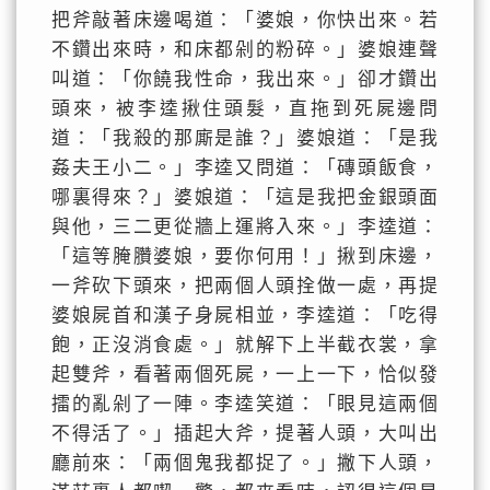
把斧敲著床邊喝道：「婆娘，你快出來。若
不鑽出來時，和床都剁的粉碎。」婆娘連聲
叫道：「你饒我性命，我出來。」卻才鑽出
頭來，被李逵揪住頭髮，直拖到死屍邊問
道：「我殺的那廝是誰？」婆娘道：「是我
姦夫王小二。」李逵又問道：「磚頭飯食，
哪裏得來？」婆娘道：「這是我把金銀頭面
與他，三二更從牆上運將入來。」李逵道：
「這等腌臢婆娘，要你何用！」揪到床邊，
一斧砍下頭來，把兩個人頭拴做一處，再提
婆娘屍首和漢子身屍相並，李逵道：「吃得
飽，正沒消食處。」就解下上半截衣裳，拿
起雙斧，看著兩個死屍，一上一下，恰似發
擂的亂剁了一陣。李逵笑道：「眼見這兩個
不得活了。」插起大斧，提著人頭，大叫出
廳前來：「兩個鬼我都捉了。」撇下人頭，