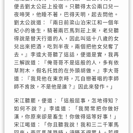
便去劉太公莊上投宿。只聽得太公兩口兒一
夜啼哭，他睡不著，巴得天明，起去問他。
劉太公說道：『兩日前梁山泊宋江和一個年
紀小的後生，騎著兩匹馬到莊上來，老兒聽
得說是替天行道的人，因此叫這十八歲的女
兒出來把酒，吃到半夜，兩個把他女兒奪了
去。』李逵大哥聽了這話，便道是實，我再
三解說道：『俺哥哥不是這般的人，多有依
草附木，假名托姓的在外頭胡做。』李大哥
道：『我見他在東京時，兀自戀著唱的李師
師不肯放，不是他是誰？』因此來發作。」
宋江聽罷，便道：「這般屈事，怎地得知？
如何不說？」李逵道：「我閒常把你做好
漢，你原來卻是畜生！你做得這等好事！」
宋江喝道：「你且聽我說！我和三二千軍馬
回來，兩匹馬落路時，須瞞不得眾人。若還