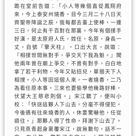
跪在堂前告道：「小人等幾個直從鳳翔府
來，今上泰安州燒香。目今三月二十八日天
齊聖帝降誕之辰，我每都去臺上使棒，一連
三日，何止有千百對在那裏。今年有個撲手
好漢，是太原府人氏，姓任，名原，身長一
丈，自號『擎天柱』，口出大言，說道：
『相撲世間無對手，爭交天下我為魁。』聞
他兩年曾在廟上爭交，不曾有對手，白白地
拿了若干利物，今年又貼招兒，單搦天下人
相撲。小人等因這個人來，一者燒香，二乃
為看任原本事，三來也要偷學他幾路好棒，
伏望大王慈悲則個。」宋江聽了，便叫小
校：「快送這夥人下山去，分毫不得侵犯。
今後遇有往來燒香的人，休要驚嚇他，任從
過往。」那夥人得了性命，拜謝下山去了。
只見燕青起身稟覆宋江，說無數句，話不一