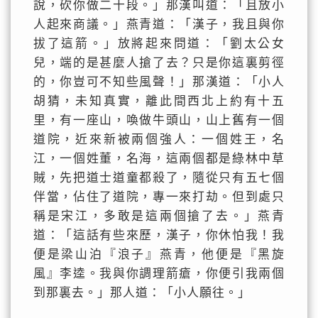
說，砍你做二十段。」那漢叫道：「且放小
人起來商議。」燕青道：「漢子，我且與你
拔了這箭。」放將起來問道：「劉太公女
兒，端的是甚麼人搶了去？只是你這裏剪徑
的，你豈可不知些風聲！」那漢道：「小人
胡猜，未知真實，離此間西北上約有十五
里，有一座山，喚做牛頭山，山上舊有一個
道院，近來新被兩個強人：一個姓王，名
江，一個姓董，名海，這兩個都是綠林中草
賊，先把道士道童都殺了，隨從只有五七個
伴當，佔住了道院，專一來打劫。但到處只
稱是宋江，多敢是這兩個搶了去。」燕青
道：「這話有些來歷，漢子，你休怕我！我
便是梁山泊『浪子』燕青，他便是『黑旋
風』李逵。我與你調理箭瘡，你便引我兩個
到那裏去。」那人道：「小人願往。」