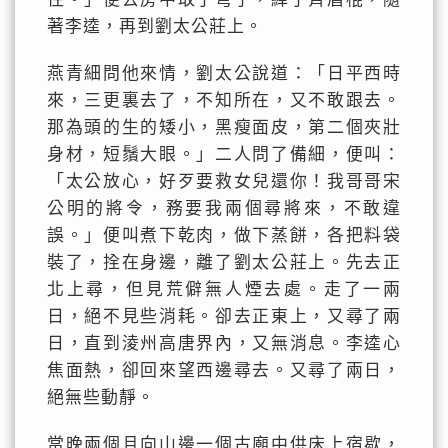
著李逵，再到劉太公莊上。
燕青細問他來情，劉太公說道：「日平西時
來，三更裏去了，不知所在，又不敢跟去。
那為頭的生的矮小，黑瘦面皮，第二個夾壯
身材，短鬚大眼。」二人問了備細，便叫：
「太公放心，好歹要救女兒還你！我哥哥宋
公明的將令，務要我兩個尋將來，不敢違
誤。」便叫煮下乾肉，做下蒸餅，各把料袋
裝了，拴在身邊，離了劉太公莊上。先去正
北上尋，但見荒僻無人煙去處。走了一兩
日，絕不見些消耗。卻去正東上，又尋了兩
日，直到淩州高唐界內，又無消息。李逵心
焦面熱，卻回來望西邊尋去。又尋了兩日，
絕無些動靜。
當晚兩個且向山邊一個古廟中供床上宿歇，