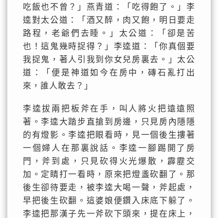
吃飯也不曾？」燕青道：「吃得飽了。」李
逵對太公道：「酒又醉，肉又飽，明日要走
路程，老爺們去睡。」太公道：「卻是苦
也！這鬼幾時捉得？」李逵道：「你真個要
我捉鬼，著人引我到你女兒房裏去。」太公
道：「便是神道如今在房中，磚石亂打出
來，誰人敢去？」
李逵拔兩把板斧在手，叫人將火把遠遠照
著。李逵大踏步直搶到房邊，只見房內隱隱
的有燈影。李逵把眼看時，見一個後生摟著
一個婦人在那裏說話。李逵一腳踢開了房
門，斧到處，只見砍得火光爆散，霹靂交
加。定睛打一看時，原來把燈盞砍翻了。那
後生卻待要走，被李逵大喝一聲，斧起處，
早把後生砍翻。這婆娘便鑽入床底下躲了。
李逵把那漢子先一斧砍下頭來，提在床上，