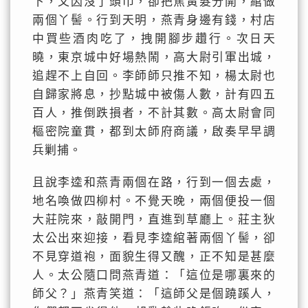
下，又因沒了頭巾，卻把焦黃髮分開，綰做
兩個丫髻。行到天明，燕青身邊有錢，村店
中買些酒肉吃了，拽開腳步趲行。次日天
曉，東京城中好場熱鬧，高大尉引軍出城，
追趕不上自回。李師師只推不知，楊太尉也
自歸家將息，抄點城中被傷人數，計有四五
百人，推倒跌損者，不計其數。高太尉會同
樞密院童貫，都到太師府商議，啟奏早早調
兵剿捕。
且說李逵和燕青兩個在路，行到一個去處，
地名喚做四柳村。不覺天晚，兩個便投一個
大莊院來，敲開門，直進到草廳上。莊主狄
太公出來迎接，看見李逵綰著兩個丫髻，卻
不見穿道袍，面貌生得又醜，正不知是甚麼
人。太公隨口問燕青道：「這位是哪裏來的
師父？」燕青笑道：「這師父是個蹺蹊人，