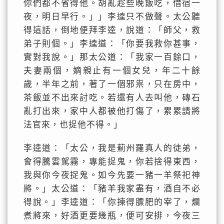
你們都不省得他。胡亂趁些晚飯吃，借宿一
夜，明日早行。」」李逵只不做聲。太公聽
得這話，倒地便拜李逵，說道：「師父，救
弟子則個。」李逵道：「你要我救你甚事，
實對我說。」那太公道：「我家一百餘口，
夫妻兩個，嫡親止有一個女兒，年二十餘
歲，半年之前，著了一個邪祟，只在房中，
茶飯並不出來討吃。若還有人去叫他，磚石
亂打出來，家中人都被他打傷了，累累請將
法官來，也捉他不得。」
李逵道：「太公，我是薊州羅真人的徒弟，
會得騰雲駕霧，專能捉鬼，你若捨得東西，
我與你今夜捉鬼。如今先要一豬一羊祭祀神
將。」太公道：「豬羊我家盡有，酒自不必
得說。」李逵道：「你揀得膘肥的宰了，爛
煮將來，好酒更要幾瓶，便可安排，今夜三