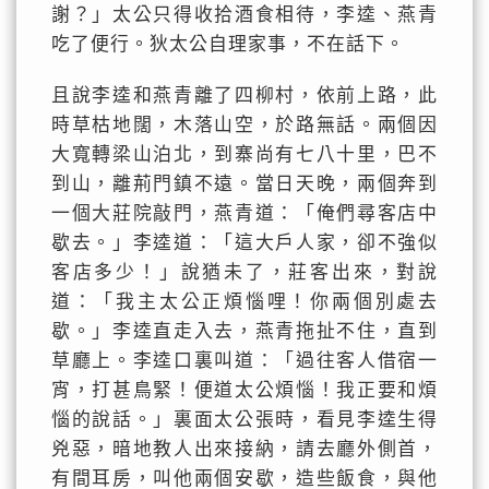
謝？」太公只得收拾酒食相待，李逵、燕青
吃了便行。狄太公自理家事，不在話下。
且說李逵和燕青離了四柳村，依前上路，此
時草枯地闊，木落山空，於路無話。兩個因
大寬轉梁山泊北，到寨尚有七八十里，巴不
到山，離荊門鎮不遠。當日天晚，兩個奔到
一個大莊院敲門，燕青道：「俺們尋客店中
歇去。」李逵道：「這大戶人家，卻不強似
客店多少！」說猶未了，莊客出來，對說
道：「我主太公正煩惱哩！你兩個別處去
歇。」李逵直走入去，燕青拖扯不住，直到
草廳上。李逵口裏叫道：「過往客人借宿一
宵，打甚鳥緊！便道太公煩惱！我正要和煩
惱的說話。」裏面太公張時，看見李逵生得
兇惡，暗地教人出來接納，請去廳外側首，
有間耳房，叫他兩個安歇，造些飯食，與他