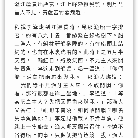
湓江煙景出塵寰，江上峰巒擁髻鬟。明月琵
琶人不見，黃蘆苦竹暮潮還。
卻說李逵走到江邊看時，見那漁船一字排
著，約有八九十隻，都纜繫在綠楊樹下。船
上漁人，有斜枕著船梢睡的，有在船頭上結
網的，也有在水裏洗浴的。此時正是五月半
天氣，一輪紅日，將及沉西，不見主人來開
艙賣魚。李逵走到船邊，喝一聲道：「你們
船上活魚把兩尾來與我。」那漁人應道：
「我們等不見漁牙主人來，不敢開艙。你
看，那行販都在岸上坐地。」李逵道：「等
甚麼鳥主人？先把兩尾魚來與我。」那漁人
又答道：「紙也未曾燒，如何敢開艙？哪裏
先拿魚與你？」李逵見他眾人不肯拿魚，便
跳上一隻船去，漁人哪裏攔當得住。李逵不
省得船上的事，只顧便把竹笆篾一拔，漁人