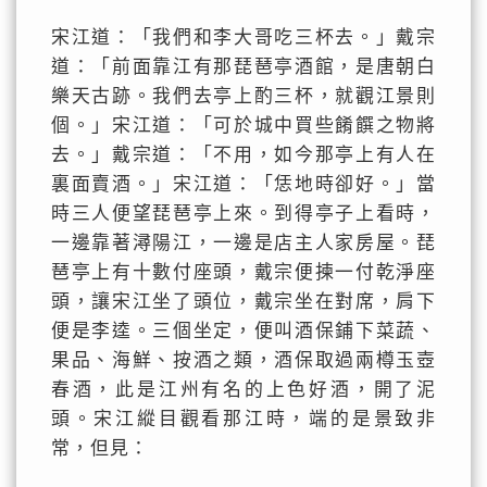
宋江道：「我們和李大哥吃三杯去。」戴宗
道：「前面靠江有那琵琶亭酒館，是唐朝白
樂天古跡。我們去亭上酌三杯，就觀江景則
個。」宋江道：「可於城中買些餚饌之物將
去。」戴宗道：「不用，如今那亭上有人在
裏面賣酒。」宋江道：「恁地時卻好。」當
時三人便望琵琶亭上來。到得亭子上看時，
一邊靠著潯陽江，一邊是店主人家房屋。琵
琶亭上有十數付座頭，戴宗便揀一付乾淨座
頭，讓宋江坐了頭位，戴宗坐在對席，肩下
便是李逵。三個坐定，便叫酒保鋪下菜蔬、
果品、海鮮、按酒之類，酒保取過兩樽玉壺
春酒，此是江州有名的上色好酒，開了泥
頭。宋江縱目觀看那江時，端的是景致非
常，但見：