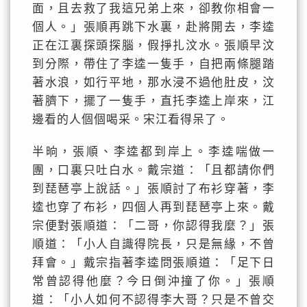
面，且去救了我這兄弟上來，卻教你相會一
個人。」張順再跳下水裏，赴將開去，李逵
正在江裏探頭探腦，假掙扎汶水。張順早汶
到分際，帶住了李逵一隻手，自把兩條腿踏
著水浪，如行平地，那水浸不過他肚皮，汶
著臍下，擺了一隻手，直托李逵上岸來，江
邊看的人個個喝采。宋江看得呆了。
半晌，張順、李逵都到岸上。李逵喘做一
團，口裏只吐白水。戴宗道：「且都請你們
到琵琶亭上說話。」張順討了布衫穿著，李
逵也穿了布衫，四個人再到琵琶亭上來。戴
宗便對張順道：「二哥，你認得我麼？」張
順道：「小人自識得院長，只是無緣，不曾
拜會。」戴宗指著李逵問張順道：「足下日
常曾認得他麼？今日倒沖撞了你。」張順
道：「小人如何不認得李大哥？只是不曾交