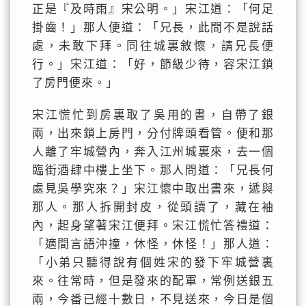
正是『及時雨』宋公明。」宋江道：「何足
掛齒！」那人便道：「兄長，此間不是說話
處，未敢下拜。同往城裏敘懷，請兄長便
行。」宋江道：「好，節級少待，容宋江鎖
了房門便來。」
宋江慌忙到房裏取了吳用的書，自帶了銀
兩，出來鎖上房門，分付牌頭看管。便和那
人離了牢城營內，奔入江州城裏來，去一個
臨街酒肆中樓上坐下。那人問道：「兄長何
處見吳學究來？」宋江懷中取出書來，遞與
那人。那人拆開封皮，從頭讀了，藏在袖
內，起身望著宋江便拜。宋江慌忙答禮道：
「適間言語沖撞，休怪，休怪！」那人道：
「小弟只聽得說有個姓宋的發下牢城營裏
來。往常時，但是發來的配軍，常例送銀五
兩，今番已經十數日，不見送來，今日是個