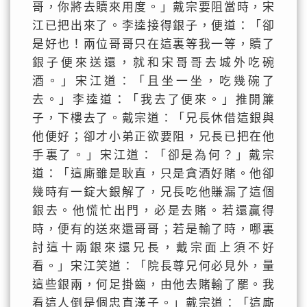
哥，你將去贖來用度。」戴宗要阻當時，宋
江已把出來了。李逵接得銀子，便道：「卻
是好也！兩位哥哥只在這裏等我一等，贖了
銀子便來送還，就和宋哥哥去城外吃碗
酒。」宋江道：「且坐一坐，吃幾碗了
去。」李逵道：「我去了便來。」推開簾
子，下樓去了。戴宗道：「兄長休借這銀與
他便好；卻才小弟正欲要阻，兄長已把在他
手裏了。」宋江道：「卻是為何？」戴宗
道：「這廝雖是耿直，只是貪酒好賭。他卻
幾時有一錠大銀解了，兄長吃他賺漏了這個
銀去。他慌忙出門，必是去賭。若還贏得
時，便有的送來還哥哥；若是輸了時，哪裏
討這十兩銀來還兄長，戴宗面上須不好
看。」宋江笑道：「院長尊兄何必見外，量
這些銀兩，何足掛齒，由他去賭輸了罷。我
看這人倒是個忠直漢子。」戴宗道：「這廝