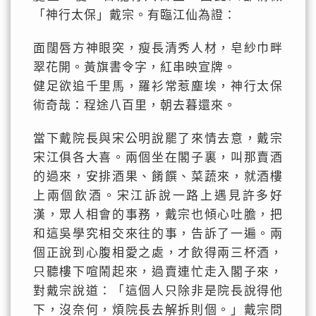
「神行太保」戴宗。有臨江仙為證：
面闊唇方神眼突，瘦長清秀人材，皂紗巾畔
翠花開。黃旗書令字，紅串映宣牌。
健足欲追千里馬，羅衫常惹塵埃，神行太保
術奇哉：程途八百里，朝去暮還來。
當下戴院長與宋公明說罷了來情去意，戴宗
宋江俱各大喜。兩個坐在閣子裏，叫那賣酒
的過來，安排酒果、餚饌、菜蔬來，就酒樓
上兩個飲酒。宋江訴說一路上遇見許多好
漢，眾人相會的事務，戴宗也傾心吐膽，把
和這吳學究相交來往的事，告訴了一遍。兩
個正說到心腹相愛之處，才飲得兩三杯酒，
只聽樓下喧鬧起來，過賣連忙走入閣子來，
對戴宗說道：「這個人只除非是院長說得他
下，沒奈何，煩院長去解拆則個。」戴宗問