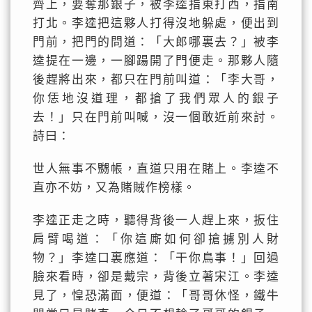
齊上，要奪那銀子，被李逵指東打西，指南
打北。李逵把這夥人打得沒地躲處，便出到
門前，把門的問道：「大郎哪裏去？」被李
逵提在一邊，一腳踼開了門便走。那夥人隨
後趕將出來，都只在門前叫道：「李大哥，
你恁地沒道理，都搶了我們眾人的銀子
去！」只在門前叫喊，沒一個敢近前來討。
詩曰：
世人無事不嬲帳，直道只用在賭上。李逵不
直亦不妨，又為賭賊作榜樣。
李逵正走之時，聽得背後一人趕上來，扳住
肩臂喝道：「你這廝如何卻搶擄別人財
物？」李逵口裏應道：「干你鳥事！」回過
臉來看時，卻是戴宗，背後立著宋江。李逵
見了，惶恐滿面，便道：「哥哥休怪，鐵牛