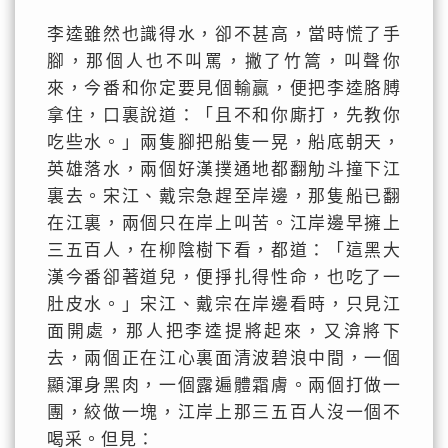
李逵雖然也識得水，卻不甚高，當時慌了手
腳，那個人也不叫罵，撇了竹篙，叫聲你
來，今番和你定要見個輸贏，便把李逵胳膊
拿住，口裏說道：「且不和你廝打，先教你
吃些水。」兩隻腳把船隻一晃，船底朝天，
英雄落水，兩個好漢撲通地都翻觔斗撞下江
裏去。宋江、戴宗急趕至岸邊，那隻船已翻
在江裏，兩個只在岸上叫苦。江岸邊早擁上
三五百人，在柳陰樹下看，都道：「這黑大
漢今番卻著道兒，便掙扎得性命，也吃了一
肚皮水。」宋江、戴宗在岸邊看時，只見江
面開處，那人把李逵提將起來，又渰將下
去，兩個正在江心裏面清波碧浪中間，一個
顯渾身黑肉，一個露遍體霜膚。兩個打做一
團，絞做一塊，江岸上那三五百人沒一個不
喝采。但見：