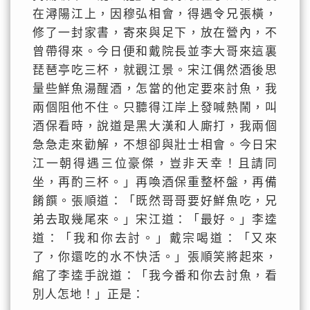
在潯陽江上，因穆弘相會，得遇令兄張橫，
修了一封家書，寄來與足下，放在營內，不
曾帶得來。今日便和戴院長並李大哥來這裏
琵琶亭吃三杯，就觀江景。宋江偶然酒後思
量些鮮魚湯醒酒，怎當的他定要來討魚，我
兩個阻他不住。只聽得江岸上發喊熱鬧，叫
酒保看時，說道是黑大漢和人廝打，我兩個
急急走來勸解，不想卻與壯士相會。今日宋
江一朝得遇三位豪傑，豈非天幸！且請同
坐，再酌三杯。」再喚酒保重整杯盤，再備
餚饌。張順道：「既然哥哥要好鮮魚吃，兄
弟去取幾尾來。」宋江道：「最好。」李逵
道：「我和你去討。」戴宗喝道：「又來
了，你還吃的水不快活。」張順笑將起來，
綰了李逵手說道：「我今番和你去討魚，看
別人怎地！」正是：