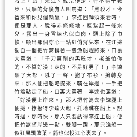
膊上，跟了宋江、戴宗便走。行不得十數
步，只聽的背後有人叫罵道：「黑殺才，今
番來和你見個輸贏。」李逵回轉頭來看時，
便是那人，脫得赤條條地，匾紮起一條水
兒，露出一身雪練也似白肉，頭上除了巾
幘，顯出那個穿心一點紅俏髾兒來，在江邊
獨自一個把竹篙撐著一隻漁船趕將來，口裏
大罵道：「千刀萬剮的黑殺才，老爺怕你
的，不算好漢！走的，不是好男子！」李逵
聽了大怒，吼了一聲，撇了布衫，搶轉身
來，那人便把船略攏來，輳在岸邊，一手把
竹篙點定了船，口裏大罵著。李逵也罵道：
「好漢便上岸來。」那人把竹篙去李逵腿上
便搠，撩撥得李逵火起，托地跳在船上。說
時遲，那時快，那人只要誘得李逵上船，便
把竹篙望岸邊一點，雙腳一蹬，那只漁船一
似狂風飄敗葉，箭也似投江心裏去了。