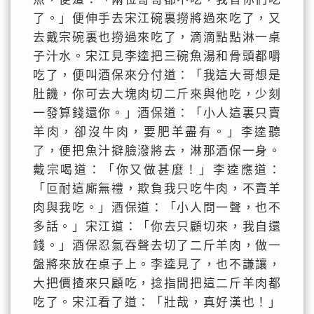
了。」便伸手去宋江碗裏撈將過來吃了，又
去戴宗碗裏也撈過來吃了，滴滴點點淋一桌
子汁水。宋江見李逵把三碗魚湯和骨頭都嚼
吃了，便叫酒保來分付道：「我這大哥想是
肚饑，你可去大塊肉切二斤來與他吃，少刻
一發算錢還你。」酒保道：「小人這裏只賣
羊肉，卻沒牛肉，要肥羊盡有。」李逵聽
了，便把魚汁擗臉潑將去，淋那酒保一身。
戴宗喝道：「你又做甚麼！」李逵應道：
「叵耐這廝無禮，欺負我只吃牛肉，不賣羊
肉與我吃。」酒保道：「小人問一聲，也不
多話。」宋江道：「你去只顧切來，我自還
錢。」酒保忍氣吞聲去切了二斤羊肉，做一
盤將來放在桌子上。李逵見了，也不謙讓，
大把價揸來只顧吃，捻指間把這二斤羊肉都
吃了。宋江看了道：「壯哉，真好漢也！」