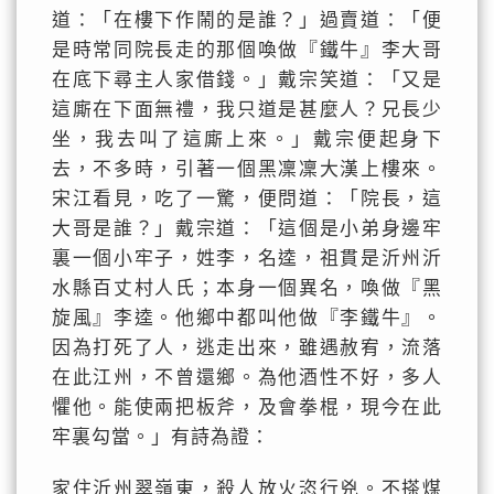
道：「在樓下作鬧的是誰？」過賣道：「便
是時常同院長走的那個喚做『鐵牛』李大哥
在底下尋主人家借錢。」戴宗笑道：「又是
這廝在下面無禮，我只道是甚麼人？兄長少
坐，我去叫了這廝上來。」戴宗便起身下
去，不多時，引著一個黑凜凜大漢上樓來。
宋江看見，吃了一驚，便問道：「院長，這
大哥是誰？」戴宗道：「這個是小弟身邊牢
裏一個小牢子，姓李，名逵，祖貫是沂州沂
水縣百丈村人氏；本身一個異名，喚做『黑
旋風』李逵。他鄉中都叫他做『李鐵牛』。
因為打死了人，逃走出來，雖遇赦宥，流落
在此江州，不曾還鄉。為他酒性不好，多人
懼他。能使兩把板斧，及會拳棍，現今在此
牢裏勾當。」有詩為證：
家住沂州翠嶺東，殺人放火恣行兇。不搽煤