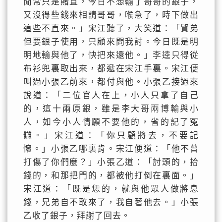
閒常只是賭直，今日不想輸了哥哥的銀子，
又沒得些錢來相請哥哥，喉急了，時下做出
這些不直來。」宋江聽了，大笑道：「賢弟
但要銀子使用，只顧來問我討。今日既是明
明地輸與他了，快把來還他。」李逵只得從
布衫兜裏取出來，都遞在宋江手裏。宋江便
叫過小張乙前來，都付與他。小張乙接過來
說道：「二位官人在上，小人只拿了自己
的，這十兩原銀，雖是李大哥兩博輸與小
人，如今小人情願不要他的，省的記了冤
讎。」宋江道：「你只顧將去，不要記
懷。」小張乙哪裏肯。宋江便道：「他不曾
打傷了你們麼？」小張乙道：「討頭的，拾
錢的，和那把門的，都被他打倒在裏面。」
宋江道：「既是恁的，就與他眾人做將息
錢，兄弟自不敢來了，我自著他去。」小張
乙收了銀子，拜謝了回去。