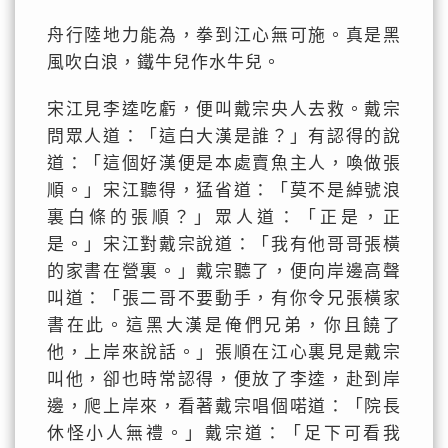
舟行陸地力能為，拳到江心無可施。真是黑
風吹白浪，鐵牛兒作水牛兒。
宋江見李逵吃虧，便叫戴宗央人去救。戴宗
問眾人道：「這白大漢是誰？」有認得的說
道：「這個好漢便是本處賣魚主人，喚做張
順。」宋江聽得，猛省道：「莫不是綽號浪
裏白條的張順？」眾人道：「正是，正
是。」宋江對戴宗說道：「我有他哥哥張橫
的家書在營裏。」戴宗聽了，便向岸邊高聲
叫道：「張二哥不要動手，有你令兄張橫家
書在此。這黑大漢是俺們兄弟，你且饒了
他，上岸來說話。」張順在江心裏見是戴宗
叫他，卻也時常認得，便放了李逵，赴到岸
邊，爬上岸來，看著戴宗唱個喏道：「院長
休怪小人無禮。」戴宗道：「足下可看我