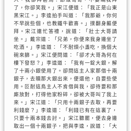
了，你卻笑我。」宋江便道：「我正是山東
黑宋江。」李逵拍手叫道：「我那爺，你何
不早說些個，也教鐵牛歡喜。」撲翻身軀便
拜。宋江連忙答禮，說道：「壯士大哥請
坐。」戴宗道：「兄弟，你便來我身邊坐了
吃酒。」李逵道：「不耐煩小盞吃，換個大
碗來篩。」宋江便問道：「卻才大哥為何在
樓下發怒？」李逵道：「我有一錠大銀，解
了十兩小銀使用了。卻問這主人家那借十兩
銀子，去贖那大銀出來，便還他，自要些使
用。叵耐這鳥主人不肯借與我，卻待要和那
廝放對，打得他家粉碎，卻被大哥叫了我上
來。」宋江道：「只用十兩銀子去取，再要
利錢麼？」李逵道：「利錢已有在這裏了，
只要十兩本錢去討。」宋江聽罷，便去身邊
取出一個十兩銀子，把與李逵，說道：「大