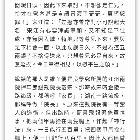
閒暇日頭，因此下來取討，不想卻是仁兄。
恰才在營內甚是言語冒瀆了哥哥，萬望恕
罪！」宋江道：「差撥亦曾常對小可說起大
名。宋江有心要拜識尊顏，又不知足下住
處，亦無因入城，特地只等尊兄下來，要與
足下相會一面，以此耽誤日久。不是為這五
兩銀子不捨得送來，只想尊兄必是自來，故
意延挨。今日幸得相見，以慰平生之願。」
說話的那人是誰？便是吳學究所薦的江州兩
院押牢節級戴院長戴宗。那時故宋時金陵一
路節級，都稱呼「家長」；湖南一路節級，
都稱呼做「院長」。原來這戴院長有一等驚
人的道術，但出路時，齎書飛報緊急軍情
事，把兩個甲馬拴在兩隻腿上，作起「神行
法」來，一日能行五百里；把四個甲馬拴在
腿上，便一日能行八百里。因此人都稱做