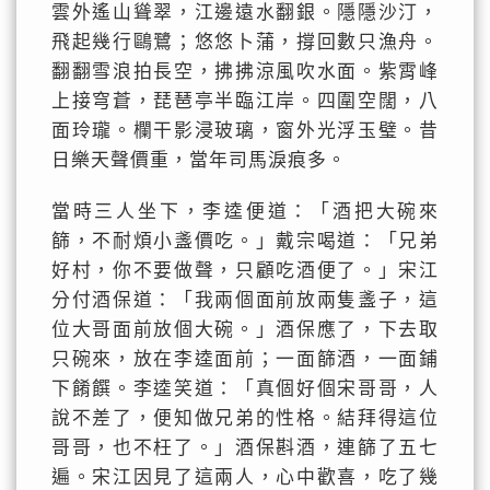
雲外遙山聳翠，江邊遠水翻銀。隱隱沙汀，
飛起幾行鷗鷺；悠悠卜蒲，撐回數只漁舟。
翻翻雪浪拍長空，拂拂涼風吹水面。紫霄峰
上接穹蒼，琵琶亭半臨江岸。四圍空闊，八
面玲瓏。欄干影浸玻璃，窗外光浮玉璧。昔
日樂天聲價重，當年司馬淚痕多。
當時三人坐下，李逵便道：「酒把大碗來
篩，不耐煩小盞價吃。」戴宗喝道：「兄弟
好村，你不要做聲，只顧吃酒便了。」宋江
分付酒保道：「我兩個面前放兩隻盞子，這
位大哥面前放個大碗。」酒保應了，下去取
只碗來，放在李逵面前；一面篩酒，一面鋪
下餚饌。李逵笑道：「真個好個宋哥哥，人
說不差了，便知做兄弟的性格。結拜得這位
哥哥，也不枉了。」酒保斟酒，連篩了五七
遍。宋江因見了這兩人，心中歡喜，吃了幾