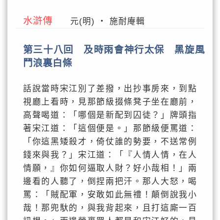
水滸傳
元(明) ‧ 施耐庵輯
第三十八回 及時雨會神行太保 黑旋風
鬥浪裏白條
話說當時宋江別了差撥，出抄事房來，到點
視廳上看時，見那節級掇條凳子坐在廳前，
高聲喝道：「哪個是新配到囚徒？」牌頭指
著宋江道：「這個便是。」那節級便罵道：
「你這黑矮殺才，倚仗誰的勢要，不送常例
錢來與我？」宋江道：「『人情人情，在人
情願，』你如何逼取人財？好小哉相！」兩
邊看的人聽了，倒捏兩把汗。那人大怒，喝
罵：「賊配軍，安敢如此無禮！顛倒說我小
哉！那兜馱的，與我背起來，且打這廝一百