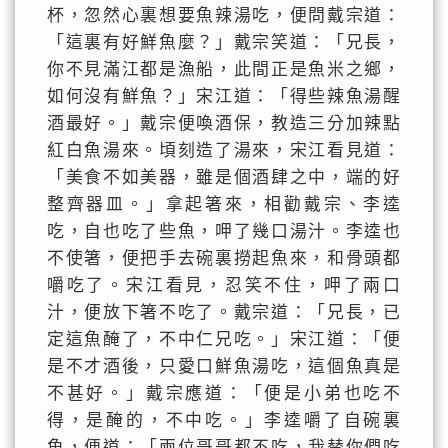
杯，忽然心裏想要魚辣湯吃，便問戴宗道：
「這裏有好鮮魚麼？」戴宗笑道：「兄長，
你不見滿江都是漁船，此間正是魚米之鄉，
如何沒有鮮魚？」宋江道：「得些辣魚湯醒
酒最好。」戴宗便喚酒保，教造三分加辣點
紅白魚湯來。頃刻造了湯來，宋江看見道：
「美食不如美器，雖是個酒肆之中，端的好
整齊器皿。」拿起箸來，相勸戴宗、李逵
吃，自也吃了些魚，呷了幾口湯汁。李逵也
不使箸，便把手去碗裏撈起魚來，和骨頭都
嚼吃了。宋江看見，忍笑不住，呷了兩口
汁，便放下箸不吃了。戴宗道：「兄長，已
定這魚醃了，不中仁兄吃。」宋江道：「便
是不才酒後，只愛口鮮魚湯吃，這個魚真是
不甚好。」戴宗應道：「便是小弟也吃不
得，是醃的，不中吃。」李逵嚼了自碗裏
魚，便道：「兩位哥哥都不吃，我替你們吃