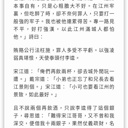
本事自有，只是心粗膽大不好。在江州牢
裏，但吃醉了時，卻不奈何罪人，只要打一
般強的牢子。我也被他連累得苦。專一路見
不平，好打強漢，以此江州滿城人都怕
他。」詩曰：
賄賂公行法枉施，罪人多受不平虧。以強凌
弱真堪恨，天使拳頭付李逵。
宋江道：「俺們再飲兩杯，卻去城外閒玩一
遭。」戴宗道：「小弟也正忘了和兄長去看
江景則個。」宋江道：「小可也要看江州的
景致，如此最好。」
且不說兩個再飲酒，只說李逵得了這個銀
子，尋思道：「難得宋江哥哥，又不曾和我
深交，便借我十兩銀子，果然仗義疏財，名