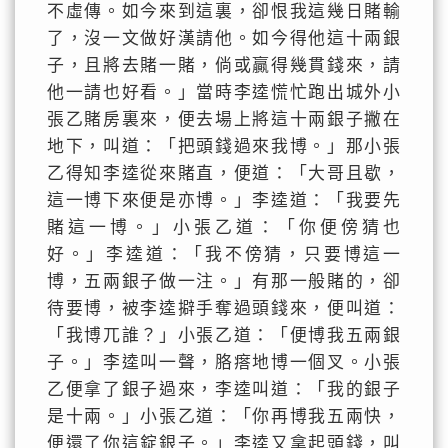
不虛傳。如今來到這裏，卻恨我這幾日賭輸
了，沒一文做好漢請他。如今得他這十兩銀
子，且將去賭一賭，倘或贏得幾貫錢來，請
他一請也好看。」當時李逵慌忙跑出城外小
張乙賭房裏來，便去場上將這十兩銀子撇在
地下，叫道：「把頭錢過來我博。」那小張
乙得知李逵從來賭直，便道：「大哥且歇，
這一博下來便是亦博。」李逵道：「我要先
賭這一博。」小張乙道：「你便傍猜也
好。」李逵道：「我不傍猜，只要博這一
博，五兩銀子做一注。」有那一般賭的，卻
待要博，被李逵擗手奪過頭錢來，便叫道：
「我博兀誰？」小張乙道：「便博我五兩銀
子。」李逵叫一聲，胳瘩地博一個叉。小張
乙便拿了銀子過來，李逵叫道：「我的銀子
是十兩。」小張乙道：「你再博我五兩快，
便還了你這錠銀子。」李逵又拿起頭錢，叫