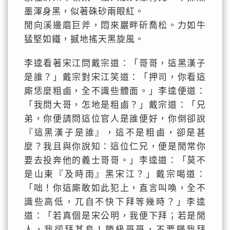
墨渾身黑，似著硃砂兩眼紅。
閒向溪邊磨巨斧，悶來巖畔斫喬松。力如牛
猛堅如鐵，撼地搖天黑旋風。
李逵看著宋江問戴宗道：「哥哥，這黑漢子
是誰？」戴宗對宋江笑道：「押司，你看這
廝恁麼粗鹵，全不識些體面。」李逵便道：
「我問大哥，怎地是粗鹵？」戴宗道：「兄
弟，你便請問這位官人是誰便好，你倒卻說
『這黑漢子是誰』，這不是粗鹵，卻是甚
麼？我且與你說知：這位仁兄，便是閒常你
要去投奔他的義士哥哥。」李逵道：「莫不
是山東『及時雨』黑宋江？」戴宗喝道：
「咄！你這廝敢如此犯上，直言叫喚，全不
識些高低，兀自不快下拜等幾時？」李逵
道：「若真個是宋公明，我便下拜；若是閒
人，我卻拜甚鳥！節級哥哥，不要瞞我拜