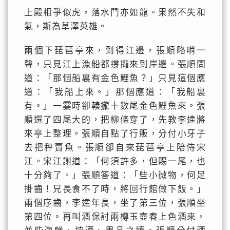
上殿相爭似虎，落水鬥亦如龍。果然不失和
氣，斯為草澤英雄。
兩個下琵琶亭來，到得江邊，張順略哨一
聲，只見江上漁船都撐攏來到岸邊。張順問
道：「那個船裏有金色鯉魚？」只見這個應
道：「我船上來。」那個應道：「我船裏
有。」一霎時卻輳攏十數尾金色鯉魚來。張
順選了四尾大的，把柳條穿了，先教李逵將
來亭上整理。張順自點了行販，分付小牙子
去把秤賣魚。張順卻自來琵琶亭上陪侍宋
江。宋江謝道：「何須許多，但賜一尾，也
十分夠了。」張順答道：「些小微物，何足
掛齒！兄長食不了時，將回行館做下飯。」
兩個序齒，李逵年長，坐了第三位，張順坐
第四位。再叫酒保討兩樽玉壺春上色酒來，