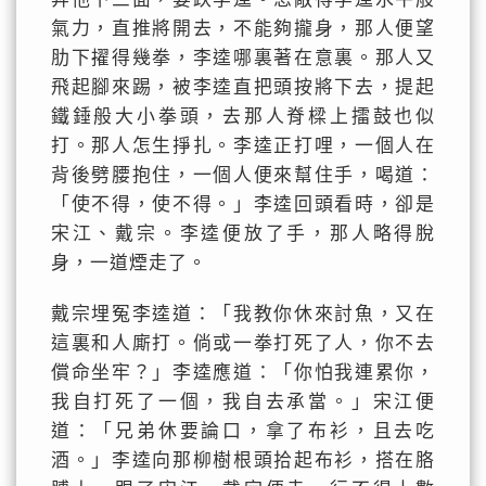
氣力，直推將開去，不能夠攏身，那人便望
肋下擢得幾拳，李逵哪裏著在意裏。那人又
飛起腳來踢，被李逵直把頭按將下去，提起
鐵錘般大小拳頭，去那人脊樑上擂鼓也似
打。那人怎生掙扎。李逵正打哩，一個人在
背後劈腰抱住，一個人便來幫住手，喝道：
「使不得，使不得。」李逵回頭看時，卻是
宋江、戴宗。李逵便放了手，那人略得脫
身，一道煙走了。
戴宗埋冤李逵道：「我教你休來討魚，又在
這裏和人廝打。倘或一拳打死了人，你不去
償命坐牢？」李逵應道：「你怕我連累你，
我自打死了一個，我自去承當。」宋江便
道：「兄弟休要論口，拿了布衫，且去吃
酒。」李逵向那柳樹根頭拾起布衫，搭在胳