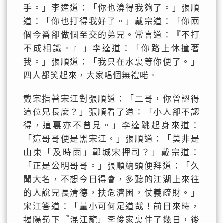
手。」李逵道：「你也渰得我夠了。」張順
道：「你也打得我好了。」戴宗道：「你兩
個今番卻做個至交的弟兄。常言道：『不打
不成相識。』」李逵道：「你路上休撞著
我。」張順道：「我只在水裏等你便了。」
四人都笑起來，大家唱個無禮喏。
戴宗指著宋江對張順道：「二哥，你曾認得
這位兄長麼？」張順看了道：「小人卻不認
得，這裏亦不曾見。」李逵跳起身來道：
「這哥哥便是黑宋江。」張順道：「莫非是
山東「及時雨」鄆城宋押司？」戴宗道：
「正是公明哥哥。」張順納頭便拜道：「久
聞大名，不想今日得會，多聽的江湖上來往
的人說兄長清德，扶危濟困，仗義疏財。」
宋江答道：「量小可何足道哉！前日來時，
揭陽嶺下『混江龍』李俊家裏住了幾日，後