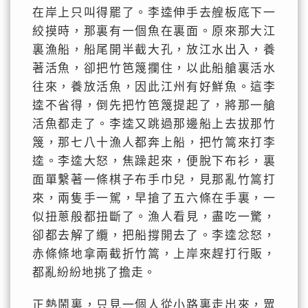
在岸上只叫得罷了。李逵伸手去艎板底下一
絞摸時，那裏有一個魚在裏面。原來那大江
裏漁船，船尾開半截大孔，放江水出入，養
著活魚，卻把竹笆篾攔住，以此船艙裏活水
往來，養放活魚，因此江州有好鮮魚。這李
逵不省得，倒先把竹笆篾提起了，將那一艙
活魚都走了。李逵又跳過那邊船上去拔那竹
篾，那七八十漁人都奔上船，把竹篙來打李
逵。李逵大怒，焦躁起來，便脫下布衫，裏
面單繫著一條棋子布手巾兒，見那亂竹篙打
來，兩隻手一駕，早搶了五六條在手裏，一
似扭蔥般都扭斷了。漁人看見，盡吃一驚，
卻都去解了纜，把船撐開去了。李逵忿怒，
赤條條地拿兩截折竹篙，上岸來趕打行販，
都亂紛紛地挑了擔走。
正熱鬧裏，只見一個人從小路裏走出來，眾