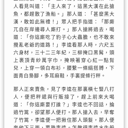
人看見叫道：「主人來了，這黑大漢在此搶
魚，都趕散了漁船。」那人道：「甚麼黑大
漢，敢如此無禮！」眾人把手指道：「那廝
兀自在岸邊尋人廝打。」那人搶將過去，喝
道：「你這廝吃了豹子心大蟲膽，也不敢來
攪亂老爺的道路！」李逵看那人時，六尺五
六身材，三十二三年紀，三柳掩口黑髯，頭
上裹頂青紗萬字巾，掩映著穿心紅一點髾
兒，上穿一領白布衫，腰繫一條絹搭膊，下
面青白梟腳，多耳麻鞋，手裏提條行秤。
那人正來賣魚，見了李逵在那裏橫七豎八打
人，便把秤遞與行販接了，趕上前來大喝
道：「你這廝要打誰？」李逵也不回話，掄
過竹篙，卻望那人便打。那人搶入去，早奪
了竹篙，李逵便一把揪住那人頭髮，那人便
奔他下三面，要跌李逵。怎敵得李逵水牛般