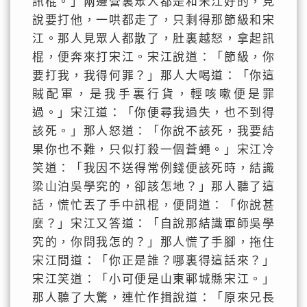
訊棍。」兩邊營裏眾人都是和宋江好的，見
說要打他，一哄都走了，只剩得那節級和宋
江。那人見眾人都散了，肚裏越怒，拿起訊
棍，便奔來打宋江。宋江說道：「節級，你
要打我，我得何罪？」那人大喝道：「你這
賊配軍，是我手裏行貨，輕咳嗽便是罪
過。」宋江道：「你便尋我過失，也不到得
該死。」那人怒道：「你說不該死，我要結
果你也不難，只似打殺一個蒼蠅。」宋江冷
笑道：「我因不送得常例錢便該死時，結識
梁山泊吳學究的，卻該怎地？」那人聽了這
話，慌忙丟了手中訊棍，便問道：「你說甚
麼？」宋江又答道：「自說那結識軍師吳學
究的，你問我怎的？」那人慌了手腳，拖住
宋江問道：「你正是誰？哪裏得這話來？」
宋江笑道：「小可便是山東鄆城縣宋江。」
那人聽了大驚，連忙作揖說道：「原來兄長