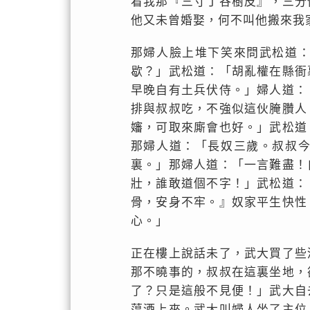
看我那『三寸丁谷樹皮』，三分
他又未曾婚娶，何不叫他搬來我
那婦人臉上堆下笑來問武松道
歇？」武松道：「胡亂權在縣衙
早晚自有土兵伏侍。」婦人道：
排與叔叔吃，不強似這伙腌臢人
嬸，可取來廝會也好。」武松道
那婦人道：「長奴三歲。叔叔
裏。」那婦人道：「一言難盡！
壯，誰敢道個不字！」武松道：
骨，安身不牢。』奴家平生快性
心。」
正在樓上說話未了，武大買了些
那不曉事的，叔叔在這裏坐地，
了？只是這般不見便！」武大自
蕩酒上來。武大叫婦人坐了主位