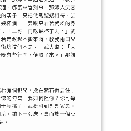
蕩酒，哪裏來管別事。那婦人笑容
性的漢子，只把做親嫂嫂相待。誰
了幾杯酒，一雙眼只看著武松的身
道：「二哥，再吃幾杯了去。」武
。若是叔叔不搬來時，教我兩口兒
舍街坊道個不是。」武大道：「大
今晚有些行李，便取了來。」那婦
武松有個親兄，搬在紫石街居住；
孝悌的勾當，我如何阻你？你可每
個士兵挑了，武松引到哥哥家裏。
間房，鋪下一張床，裏面放一條桌
臥。