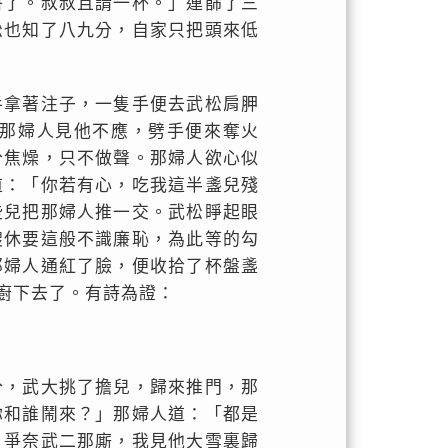
餅了。叔叔且請一杯。」連篩了三
松也知了八九分，自家只把頭來低
手拿著注子，一隻手便去武松肩胛
那婦人見他不應，劈手便來奪火
分焦燥，只不做聲。那婦人欲心似
道：「你若有心，吃我這半盞兒殘
些兒把那婦人推一交。武松睜起眼
嫂休要這般不識廉恥，為此等的勾
那婦人通紅了臉，便收拾了杯盤盞
廚下去了。有詩為證：
分，武大挑了擔兒，歸來推門，那
你和誰鬧來？」那婦人道：「都是
！爭奈武二那廝，我見他大雪裏歸