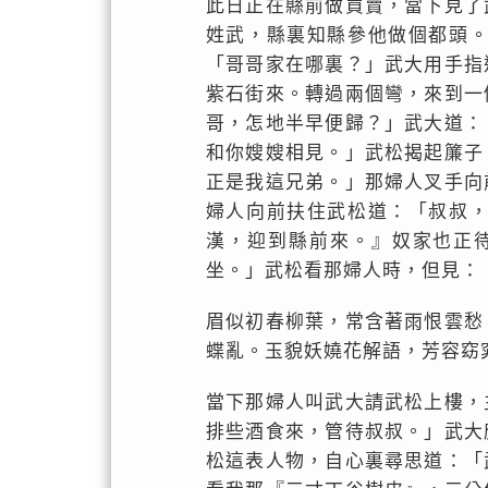
此日正在縣前做買賣，當下見了
姓武，縣裏知縣參他做個都頭
「哥哥家在哪裏？」武大用手指
紫石街來。轉過兩個彎，來到一
哥，怎地半早便歸？」武大道：
和你嫂嫂相見。」武松揭起簾子
正是我這兄弟。」那婦人叉手向
婦人向前扶住武松道：「叔叔
漢，迎到縣前來。』奴家也正
坐。」武松看那婦人時，但見：
眉似初春柳葉，常含著雨恨雲愁
蝶亂。玉貌妖嬈花解語，芳容窈
當下那婦人叫武大請武松上樓，
排些酒食來，管待叔叔。」武大
松這表人物，自心裏尋思道：「