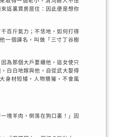
來取得一個老小，清河縣人不怯
搬來這裏賃房居住：因此便是想你
有千百斤氣力；不恁地，如何打得
他一個諢名，叫做「三寸丁谷樹
。因為那個大戶要纏他，這女使只
錢，白白地嫁與他。自從武大娶得
大身材短矮，人物猥獕，不會風
好一塊羊肉，倒落在狗口裏！」因