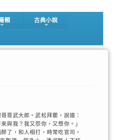
籍類
古典小說
親哥哥武大郎。武松拜罷，說道：
書來與我？我又怨你，又想你。」
酒醉了，和人相打，時常吃官司，