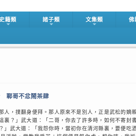
史籍類
諸子類
文集類
佛
情 鄆哥不忿鬧茶肆
那人，撲翻身便拜。那人原來不是別人，正是武松的嫡
這裏？」武大道：「二哥，你去了許多時，如何不寄封
？」武大道：「我怨你時，當初你在清河縣裏，要便吃