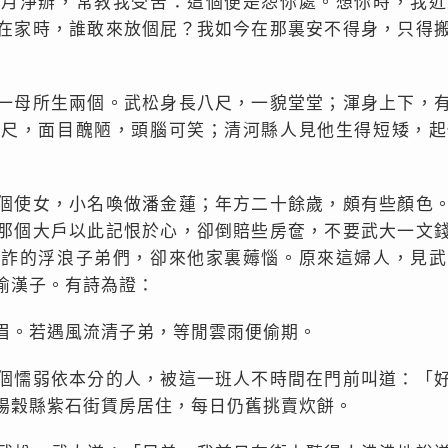
個月淨辦，常教我受苦：這個便是怨你處。想你時，我近
在家時，誰敢來放個屁？我如今在那裏安不得身，只得
一母所生兩個。武松身長八尺，一貌堂堂；渾身上下，
五尺，面目醜陋，頭腦可笑；清河縣人見他生得短矮，起
個使女，小名喚做潘金蓮；年方二十餘歲，頗有些顏色
那個大戶以此記恨於心，卻倒賠些房奩，不要武大一文
奸詐的浮浪子弟們，卻來他家裏薅惱。原來這婦人，見武
偷漢子。有詩為證：
眉。若遇風流清子弟，等閒雲雨便偷期。
個懦弱依本分的人，被這一班人不時間在門前叫道：「
陽穀縣紫石街賃房居住，每日仍舊挑賣炊餅。