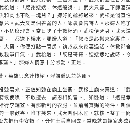
武松道：「感謝嫂嫂，休這般說。」武大只顧上下篩酒
魚和肉也不吃一塊兒？」揀好的遞將過來。武松是個直
意兒。武大又是個善弱的人，哪裏會管待人。那婦人吃
，不恁麼理會。當日吃了十數杯酒，武松便起身。武大
哥。」都送下樓來。那婦人道：「叔叔是必搬來家裏住
。大哥，你便打點一間房，請叔叔來家裏過活，休教鄰
教我爭口氣。」武松道：「既是哥哥、嫂嫂恁地說時，
專望。」那婦人情意十分慇勤，正是：
權。英雄只念連枝樹，淫婦偏思並蒂蓮。
投縣裏來，正值知縣在廳上坐衙。武松上廳來稟道：「
聽候使喚。不敢擅去，請恩相鈞旨。」知縣道：「這是
拾行李鋪蓋。有那新制的衣服，並前者賞賜的物件，叫
的一般歡喜，堆下笑來。武大叫個木匠，就樓上整了一
松先把行李安頓了，分付土兵自回去，當晚就哥嫂家裏歇