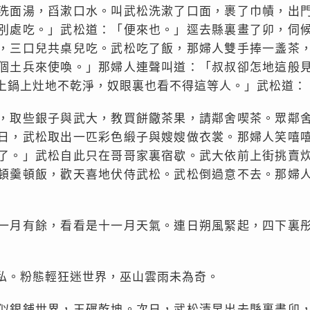
洗面湯，舀漱口水。叫武松洗漱了口面，裹了巾幘，出
別處吃。」武松道：「便來也。」逕去縣裏畫了卯，伺
，三口兒共桌兒吃。武松吃了飯，那婦人雙手捧一盞茶
個土兵來使喚。」那婦人連聲叫道：「叔叔卻怎地這般
上鍋上灶地不乾淨，奴眼裏也看不得這等人。」武松道：
，取些銀子與武大，教買餅饊茶果，請鄰舍喫茶。眾鄰
日，武松取出一匹彩色緞子與嫂嫂做衣裳。那婦人笑嘻
了。」武松自此只在哥哥家裏宿歇。武大依前上街挑賣
頓羹頓飯，歡天喜地伏侍武松。武松倒過意不去。那婦
一月有餘，看看是十一月天氣。連日朔風緊起，四下裏
私。粉態輕狂迷世界，巫山雲雨未為奇。
似銀鋪世界，玉碾乾坤。次日，武松清早出去縣裏畫卯