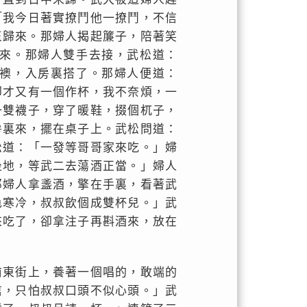
「我今日著實撩鬥他一撩鬥，不信
玉歸來。那婦人揭起簾子，陪著笑
來。那婦人雙手去接，武松道：
襖，入房裏搭了。那婦人便道：
卻才又有一個作杯，我不奈煩，一
一雙襪子，穿了暖鞋，掇個杌子，
房裏來，擺在桌子上。武松問道：
松道：「一發等哥哥家來吃。」婦
坐地，等武二去蕩酒正當。」婦人
那婦人拿盞酒，擎在手裏，看著武
色寒冷，叔叔飲個成雙杯兒。」武
來吃了，卻拿注子再斟酒來，放在
前東街上，養著一個唱的，敢端的
信，只怕叔叔口頭不似心頭。」武