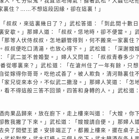
像人，七分似鬼，我直恁地悔氣！據著武松，大蟲也吃
家裏住？……不想這段因緣，卻在這裏！」
：「叔叔，來這裏幾日了？」武松答道：「到此間十數日
裏安歇。」那婦人道：「叔叔，恁地時，卻不便當。」
「那等人伏侍叔叔，怎地顧管得到，何不搬來一家裏住
。叔叔便吃口清湯，也放心得下。」武松道：「深謝嫂
：「武二並不曾婚娶。」婦人又問道：「叔叔青春多少
今番從哪裏來？」武松道：「在滄州住了一年有餘，只想
自從嫁得你哥哥，吃他忒善了，被人欺負，清河縣裏住
「家兄從來本分，不似武二撒潑。」那婦人笑道：「怎
，看不得這般三答不回頭，四答和身轉的人。」武松道
酒肉果品歸來，放在廚下，走上樓來叫道：「大嫂，你
卻教我撇了下來。」武松道：「嫂嫂請自便。」那婦人
去央了間壁王婆，安排端正了，都搬上樓來，擺在桌子
，武松對席，武大打橫。三個人坐下，武大篩酒在各人