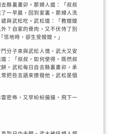
門去縣裏畫卯。那婦人道：「叔叔
候了一早晨，回到家裏。那婦人洗
，遞與武松吃。武松道：「教嫂嫂
見外？自家的骨肉，又不伏侍了別
「恁地時，卻生受嫂嫂。」
舍鬥分子來與武松人情，武大又安
嘻道：「叔叔，如何使得，既然叔
炊餅。武松每日自去縣裏畫卯，承
人常把些言語來撩撥他，武松是個
彤雲密佈，又早紛紛揚揚，飛下一
，直到日中未歸。武大被這婦人趕