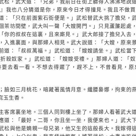
武松，武大道：「兄弟，我前日在街上聽得人沸沸地說
。』我也八分猜道是你，原來今日才得撞見。我且不做買
道：「只在前面紫石街便是。」武松替武大挑了擔兒，
個茶坊間壁，武大叫一聲「大嫂開門。」只見蘆簾起處
「你的叔叔在這裏，且來廝見。」武大郎接了擔兒入去
，入進裏面，與那婦人相見。武大說道：「大嫂，原來
前道：「叔叔萬福。」武松道：「嫂嫂請坐。」武松當
，折殺奴家。」武松道：「嫂嫂受禮。」那婦人道：「奴
待要去看一看。不想去得遲了，趕不上，不曾看見，原
；臉如三月桃花，暗藏著風情月意。纖腰裊娜，拘束的
窕玉生香。
主客席裏坐地。三個人同到樓上坐了，那婦人看著武大
應道：「最好。二哥，你且坐一坐，我便來也。」武大
武松與他是嫡親一母兄弟，他又生的這般長大。我嫁得