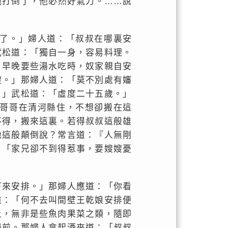
他打倒了，他必然好氣力。……說
了。」婦人道：「叔叔在哪裏安
武松道：「獨自一身，容易料理。
？早晚要些湯水吃時，奴家親自安
嫂。」那婦人道：「莫不別處有嬸
？」武松道：「虛度二十五歲。」
哥哥在清河縣住，不想卻搬在這
不得，搬來這裏。若得叔叔這般雄
地這般顛倒說？常言道：『人無剛
：「家兄卻不到得惹事，要嫂嫂憂
下來安排。」那婦人應道：「你看
道：「何不去叫間壁王乾娘安排便
上，無非是些魚肉果菜之類，隨即
面前。那婦人拿起酒來道：「叔叔