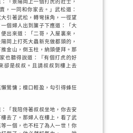
道：『景陽岡上一個打虎的壯士，
賣，一同和你家去。」武松道：
武大引著武松，轉彎抹角，一徑望
，一個婦人出到簾子下應道：「大
，便出來道：「二哥，入屋裏來，
景陽岡上打死大蟲新充做都頭的，
下推金山，倒玉柱，納頭便拜。那
家也聽得說道：『有個打虎的好
來卻是叔叔。且請叔叔到樓上去
燕懶鶯慵；檀口輕盈，勾引得蜂狂
道：「我陪侍著叔叔坐地，你去安
下樓去了。那婦人在樓上，看了武
這等一個，也不枉了為人一世！你