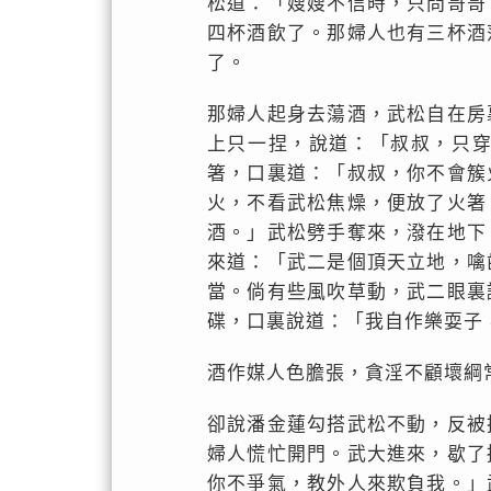
松道：「嫂嫂不信時，只問哥哥
四杯酒飲了。那婦人也有三杯酒
了。
那婦人起身去蕩酒，武松自在房
上只一捏，說道：「叔叔，只
箸，口裏道：「叔叔，你不會簇
火，不看武松焦燥，便放了火箸
酒。」武松劈手奪來，潑在地下
來道：「武二是個頂天立地，噙
當。倘有些風吹草動，武二眼裏
碟，口裏說道：「我自作樂耍子
酒作媒人色膽張，貪淫不顧壞綱
卻說潘金蓮勾搭武松不動，反被
婦人慌忙開門。武大進來，歇了
你不爭氣，教外人來欺負我。」