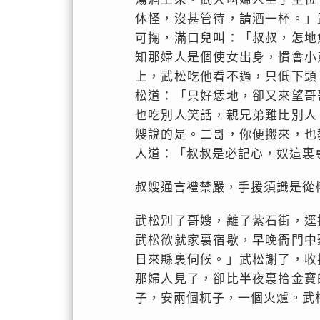
休怪，沒甚管待，請酒一杯。」
可掬，滿口兒叫：「叔叔，怎地
知那婦人是個使女出身，慣會小
上，武松吃他看不過，只低下頭
松道：「只好恁地，卻又來望哥
也吃別人笑話，親兄弟難比別人
嫂說的是。二哥，你便搬來，也
人道：「叔叔是必記心，奴這裏
叔嫂通言禮禁嚴，手援須識是從
武松別了哥嫂，離了紫石街，逕
武松欲就家裏宿歇，早晚衙門中
日來縣裏伺候。」武松謝了，收
那婦人見了，卻比半夜裏拾金寶
子，安兩個杌子，一個火爐。武