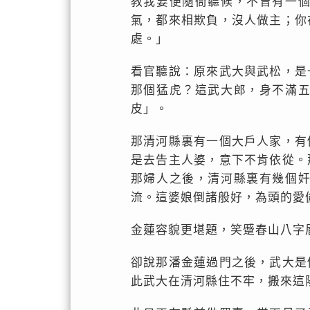
教我要便隨衙聽候，不曾有一
氣，都來相欺負，沒人做主；你
處。」
看官聽說：原來武大與武松，是
那個猛虎？這武大郎，身不滿
皮」。
那清河縣裏有一個大戶人家，有
是去告主人婆，意下不肯依從。
那婦人之後，清河縣裏有幾個
流。這婆娘倒諸般好，為頭的愛
金蓮容貌更堪題，笑蹙春山八字
卻說那潘金蓮過門之後，武大是
此武大在清河縣住不牢，搬來這