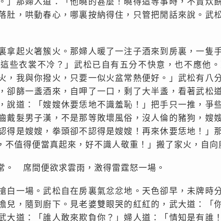
。」那婦人道：「他曉的甚麼！曉得這等事時，不賣炊
落肚，哄動春心，哪裏按納得住，只管把閒話來說。武
裏拿起火箸簇火。那婦人暖了一注子酒來到房裏，一隻
穿這些衣裳不冷？」武松已自有五分不快意，也不應他。
火，我與你撥火，只要一似火盆常熱便好。」武松有八
，卻篩一盞酒來，自呷了一口，剩了大半盞，看著武松
，說道：「嫂嫂休要恁地不識羞恥！」把手只一推，爭
齒戴髮男子漢，不是那等敗壞風俗，沒人倫的豬狗，嫂
認得是嫂嫂，拳頭卻不認得是嫂嫂！再來休要恁地！」
，不值得便當真起來，好不識人敬重！」搬了家火，自向
常。 席間便欲求雲雨，激得雷霆怒一場。
搶白一場。武松自在房裏氣忿忿地。天色卻早，未牌時
擔兒，隨到廚下。見老婆雙眼哭的紅紅的，武大道：「
武大道：「誰人敢來欺負你？」婦人道：「情知是有誰