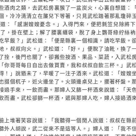
些酒肉之類，去武松房裏簇了一盆炭火，心裏自想道：
個，冷冷清清立在簾兒下等著，只見武松踏著那亂瓊碎
松道：「感謝嫂嫂憂念。」入得門來，便把氈笠兒除將下
拂了，掛在壁上；解了腰裏纏袋，脫了身上鸚哥綠紵絲衲
吃早飯？」武松道：「便是縣裏一個相識，請吃早飯。
地，叔叔向火。」武松道：「好。」便脫了油靴，換了
了拴，後門也關了，卻搬些按酒、果品、菜蔬，入武松
「你哥哥每日自出去做買賣，我和叔叔自飲三杯。」武
得！」說猶未了，早暖了一注子酒來。武松道：「嫂嫂
也掇個杌子，近火邊坐了。火頭邊桌兒上，擺著杯盤。
接過手來，一飲而盡。那婦人又篩一杯酒來說道：「天
飲而盡。武松卻篩一杯酒，遞與那婦人吃，婦人接過酒
臉上堆著笑容說道：「我聽得一個閒人說道：叔叔在縣
聽外人胡說，武二從來不是這等人。」婦人道：「我不