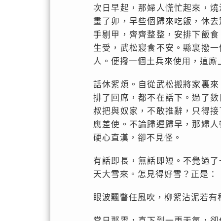
次日早起，那婦人慌忙起來，燒
畫了卯，早些個歸來吃飯，休去
手剔甲，齊齊整整，安排下飯食
生受，武松寢食不安。縣裏撥一
人。便撥一個土兵來使用，這廝
話休絮煩。自從武松搬將家裏來
排了回席，都不在話下。過了數
叔把與奴家，不敢推辭，只得接
應差使。不論歸遲歸早，那婦人
硬心直漢，卻不見怪。
有話即長，無話即短。不覺過了
天大雪來。怎見得好雪？正是：
眼波飄瞥任風吹，柳絮沾泥若有
當日那雪，直下到一更天氣，卻