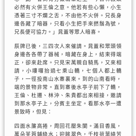
必然有火併王倫之意。他若有些心懶，小生
憑著三寸不爛之舌，不由他不火併。兄長身
邊各藏了暗器，只看小生把手來撚鬚為號，
兄長便可協力。」晁蓋等眾人暗喜。
辰牌已後，三四次人來催請。晁蓋和眾頭領
身邊各各帶了器械，暗藏在身上，結束得端
正，卻來赴席。只見宋萬親自騎馬，又來相
請，小嘍囉抬過七乘山轎，七個人都上轎
子，一徑投南山水寨裏來。到的山南看時，
端的景物非常。直到寨後水亭子前下了轎，
王倫、杜遷、林沖、朱貴都出來相接，邀請
到那水亭子上，分賓主坐定。看那水亭一遭
景致時，但見：
四面水簾高捲，周回花壓朱闌。滿目香風，
萬朵芙蓉鋪綠水；迎眸翠色，千枝荷葉繞芳