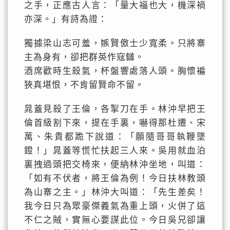
之手，正應古人言：「量大福也大，機深禍
亦深。」有詩為證：
獨據梁山志可羞，嫉賢傲士少寬柔。只將寨
主為身有，卻把群英作寇讎。
酒席歡時生殺氣，杯盤響處落人頭。胸懷褊
狹真堪恨，不肯留賢命不留。
晁蓋見殺了王倫，各掣刀在手。林沖早把王
倫首級割下來，提在手裏，嚇得那杜遷、宋
萬、朱貴都跪下說道：「願隨哥哥執鞭墜
鐙！」晁蓋等慌忙扶起三人來。吳用就血泊
裏拽過頭把交椅來，便納林沖坐地，叫道：
「如有不伏者，將王倫為例！今日扶林教頭
為山寨之主。」林沖大叫道：「先生差矣！
我今日只為眾豪傑義氣為重上頭，火併了這
不仁之賊，實無心要謀此位。今日吳兄卻讓