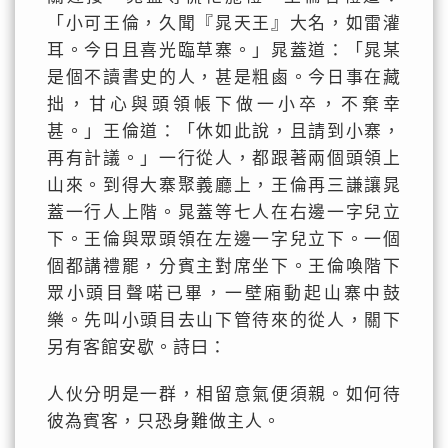
「小可王倫，久聞『晁天王』大名，如雷灌
耳。今日且喜光臨草寨。」晁蓋道：「晁某
是個不讀書史的人，甚是粗鹵。今日事在藏
拙，甘心與頭領帳下做一小卒，不棄幸
甚。」王倫道：「休如此說，且請到小寨，
再有計議。」一行從人，都跟著兩個頭領上
山來。到得大寨聚義廳上，王倫再三謙讓晁
蓋一行人上階。晁蓋等七人在右邊一字兒立
下。王倫與眾頭領在左邊一字兒立下。一個
個都講禮罷，分賓主對席坐下。王倫喚階下
眾小頭目聲喏已畢，一壁廂動起山寨中鼓
樂。先叫小頭目去山下管待來的從人，關下
另有客館安歇。詩曰：
人伙分明是一群，相留意氣便須親。如何待
彼為賓客，只恐身難做主人。