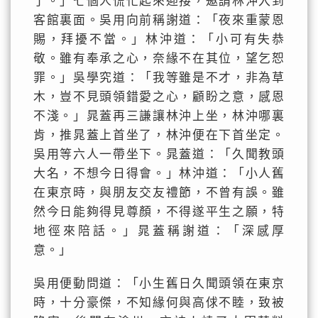
了。」七個人慌忙起來迎接，邀請林沖入到
客館裏面。吳用向前稱謝道：「夜來重蒙恩
賜，拜擾不當。」林沖道：「小可有失恭
敬。雖有奉承之心，奈緣不在其位，望乞恕
罪。」吳學究道：「我等雖是不才，非為草
木，豈不見頭領錯愛之心，顧盼之意，感恩
不淺。」晁蓋再三謙讓林沖上坐，林沖哪裏
肯，推晁蓋上首坐了，林沖便在下首坐定。
吳用等六人一帶坐下。晁蓋道：「久聞教頭
大名，不想今日得會。」林沖道：「小人舊
在東京時，與朋友交友禮節，不曾有誤。雖
然今日能夠得見尊顏，不得遂平生之願，特
地徑來陪話。」晁蓋稱謝道：「深感厚
意。」
吳用便動問道：「小生舊日久聞頭領在東京
時，十分豪傑，不知緣何與高俅不睦，致被