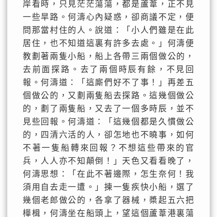
岸看時，只見茫茫蕩蕩，都是蘆葦，正不見
一些旱路。何濤心內疑惑，卻商議不定，便
問那當村住的人。說道：「小人們雖是在此
居住，也不知道這裏有許多去處。」何濤便
教劃著兩隻小船，船上各帶三兩個做公的，
去前面探路。去了兩個時辰有餘，不見回
報。何濤道：「這廝們好不了事！」再差五
個做公的，又劃兩隻船去探路。這幾個做公
的，劃了兩隻船，又去了一個多時辰，並不
見些回報。何濤道：「這幾個都是久慣做公
的，四清六活的人，卻怎地也不曉事，如何
不著一隻船轉來回報？不想這些帶來的官
兵，人人亦不知顛倒！」天色又看看晚了，
何濤思想：「在此不著邊際，怎生奈何！我
須用自去走一遭。」揀一隻疾快小船，選了
幾個老郎做公的，各拿了器械，槳起五六把
樺楫，何濤坐在船頭上，望這個蘆葦港裏蕩