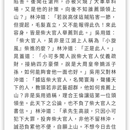
陷害。後聞在滄州，亦被火燒了大軍草料
場，又是他的計策。向後不知誰薦頭領上
山？」林沖道：「若說高俅這賊陷害一節，
但提起，毛髮直立，又不能報得此仇！來此
容身，皆是柴大官人舉薦到此。」吳用道：
「柴大官人，莫非是江湖上人稱為『小旋
風』柴進的麼？」林沖道：「正是此人。」
晁蓋道：「小可多聞人說柴大官人仗義疏
財，接納四方豪傑，說是大周皇帝嫡派子
孫，如何能夠會他一面也好。」吳用又對林
沖道：「據這柴大官人，名聞寰海，聲播天
下的人，教頭若非武藝超群，他如何肯薦上
山？非是吳用過稱，理合王倫讓這第一位頭
領坐。此天下之公論，也不負了柴大官人之
書信。」林沖道：「承先生高談，只因小可
犯下大罪，投奔柴大官人，非他不留林沖，
誠恐負累他不便，自願上山。不想今日去住