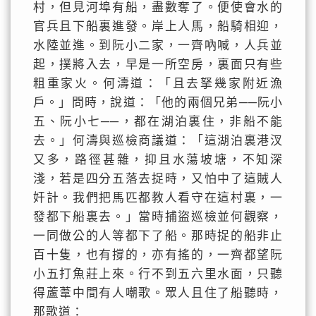
村，但見河埠有船，盡數奪了。便使會水的
官兵且下船裏進發。岸上人馬，船騎相迎，
水陸並進。到阮小二家，一齊吶喊，人兵並
起，撲將入去，早是一所空房，裏面只有些
粗重家火。何濤道：「且去拏幾家附近漁
戶。」問時，說道：「他的兩個兄弟──阮小
五、阮小七──，都在湖泊裏住，非船不能
去。」何濤與巡檢商議道：「這湖泊裏港汊
又多，路徑甚雜，抑且水蕩坡塘，不知深
淺，若是四分五落去捉時，又怕中了這賊人
奸計。我們把馬匹都教人看守在這村裏，一
發都下船裏去。」當時捕盜巡檢並何觀察，
一同做公的人等都下了船。那時捉的船非止
百十隻，也有撐的，亦有搖的，一齊都望阮
小五打魚莊上來。行不到五六里水面，只聽
得蘆葦中間有人嘲歌。眾人且住了船聽時，
那歌道：