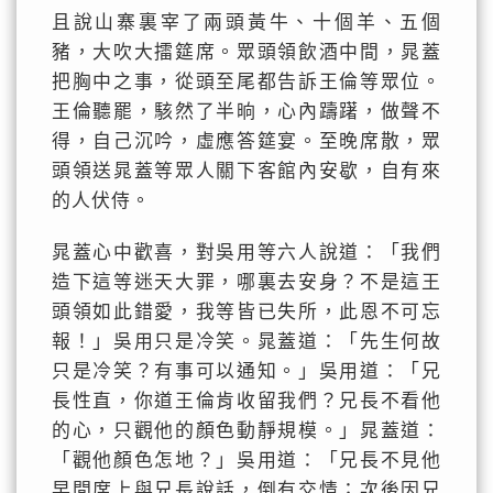
且說山寨裏宰了兩頭黃牛、十個羊、五個
豬，大吹大擂筵席。眾頭領飲酒中間，晁蓋
把胸中之事，從頭至尾都告訴王倫等眾位。
王倫聽罷，駭然了半晌，心內躊躇，做聲不
得，自己沉吟，虛應答筵宴。至晚席散，眾
頭領送晁蓋等眾人關下客館內安歇，自有來
的人伏侍。
晁蓋心中歡喜，對吳用等六人說道：「我們
造下這等迷天大罪，哪裏去安身？不是這王
頭領如此錯愛，我等皆已失所，此恩不可忘
報！」吳用只是冷笑。晁蓋道：「先生何故
只是冷笑？有事可以通知。」吳用道：「兄
長性直，你道王倫肯收留我們？兄長不看他
的心，只觀他的顏色動靜規模。」晁蓋道：
「觀他顏色怎地？」吳用道：「兄長不見他
早間席上與兄長說話，倒有交情；次後因兄