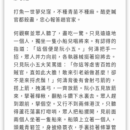
打魚一世蓼兒窪，不種青苗不種麻。酷吏贓
官都殺盡，忠心報答趙官家。
何觀察並眾人聽了，盡吃一驚。只見遠遠地
一個人，獨坐一隻小船兒唱將來。有認得的
指道：「這個便是阮小五。」何濤把手一
招，眾人并力向前，各執器械挺著迎將去。
只見阮小五大笑罵道：「你這等虐害百姓的
賊官，直如此大膽！敢來引老爺做甚麼！卻
不是來捋虎鬚！」何濤背後有會射弓箭的，
搭上箭，拽滿弓，一齊放箭。阮小五見放箭
來，拏著樺楸，翻觔斗鑽下水裏去。眾人趕
到跟前，拏個空。又行不到兩條港汊，只聽
得蘆花蕩裏打唿哨，眾人把船擺開，見前面
兩個人坐著一隻船來。船頭上立著一個人，
頭戴青箬笠，身披綠蓑衣，手裏捻著條筆管