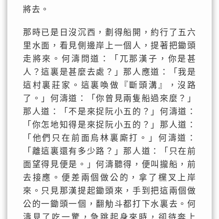
將去。
那時已是日沒沉西，劃得船開，約行了五六
里水面，看見側邊岸上一個人，提著把鋤頭
走將來。何濤問道：「兀那漢子，你是甚
人？這裏是甚麼去處？」那人應道：「我是
這村裏莊家。這裏喚做『斷頭溝』，沒路
了。」何濤道：「你曾見兩隻船過來麼？」
那人道：「不是來捉阮小五的？」何濤道：
「你怎地知得是來捉阮小五的？」那人道：
「他們只在前面烏林裏廝打。」何濤道：
「離這裏還有多少路？」那人道：「只在前
面望得見便是。」何濤聽得，便叫攏船，前
去接應。便差兩個做公的，拿了欓叉上岸
來。只見那漢提起鋤頭來，手到把這兩個做
公的一鋤頭一個，翻觔斗都打下水裏去。何
濤見了吃一驚，急跳起身來時，卻待奔上