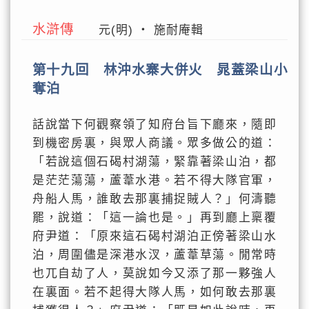
水滸傳
元(明) ‧ 施耐庵輯
第十九回 林沖水寨大併火 晁蓋梁山小
奪泊
話說當下何觀察領了知府台旨下廳來，隨即
到機密房裏，與眾人商議。眾多做公的道：
「若說這個石碣村湖蕩，緊靠著梁山泊，都
是茫茫蕩蕩，蘆葦水港。若不得大隊官軍，
舟船人馬，誰敢去那裏捕捉賊人？」何濤聽
罷，說道：「這一論也是。」再到廳上稟覆
府尹道：「原來這石碣村湖泊正傍著梁山水
泊，周圍儘是深港水汊，蘆葦草蕩。閒常時
也兀自劫了人，莫說如今又添了那一夥強人
在裏面。若不起得大隊人馬，如何敢去那裏