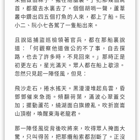
來捆做個粽子，撇在船艙裏。」把那幾個屍
首，都攛去水裏去了。個個胡哨一聲，蘆葦
叢中鑽出四五個打魚的人來，都上了船。阮
小二、阮小七各駕了一隻船出來。
且說這捕盜巡檢領著官兵，都在那船裏說
道：「何觀察他道做公的不了事，自去探
路，也去了許多時，不見回來。」那時正是
初更左右，星光滿天。眾人都在船上歇涼。
忽然只見起一陣怪風，但見：
飛沙走石，捲水搖天。黑漫漫堆起烏雲，昏
鄧鄧催來急雨。傾翻荷葉，滿波心翠蓋交
加；擺動蘆花，繞湖面白旗繚亂。吹折崑崙
山頂樹，喚醒東海老龍君。
那一陣怪風從背後吹將來，吹得眾人掩面大
驚，只叫得苦，把那纜船索都刮斷了。正沒