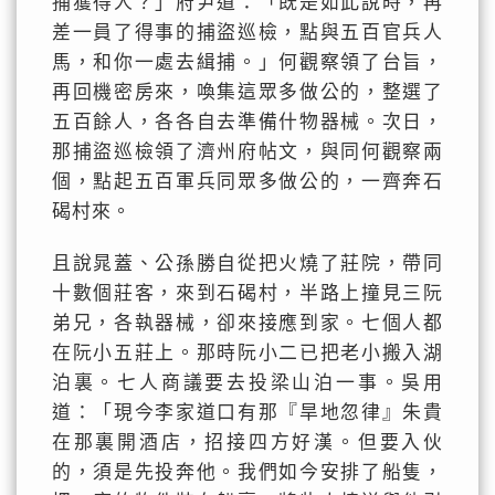
捕獲得人？」府尹道：「既是如此說時，再
差一員了得事的捕盜巡檢，點與五百官兵人
馬，和你一處去緝捕。」何觀察領了台旨，
再回機密房來，喚集這眾多做公的，整選了
五百餘人，各各自去準備什物器械。次日，
那捕盜巡檢領了濟州府帖文，與同何觀察兩
個，點起五百軍兵同眾多做公的，一齊奔石
碣村來。
且說晁蓋、公孫勝自從把火燒了莊院，帶同
十數個莊客，來到石碣村，半路上撞見三阮
弟兄，各執器械，卻來接應到家。七個人都
在阮小五莊上。那時阮小二已把老小搬入湖
泊裏。七人商議要去投梁山泊一事。吳用
道：「現今李家道口有那『旱地忽律』朱貴
在那裏開酒店，招接四方好漢。但要入伙
的，須是先投奔他。我們如今安排了船隻，