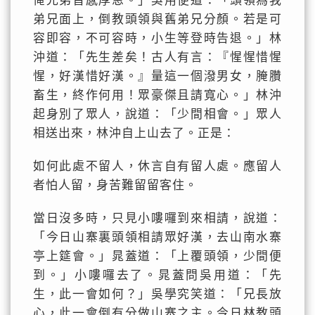
俺兄弟皆感厚恩。」吳用便道：「頭領為我
弟兄面上，倒教頭領與舊弟兄分顏。若是可
容即容，不可容時，小生等登時告退。」林
沖道：「先生差矣！古人有言：『惺惺惜惺
惺，好漢惜好漢。』量這一個潑男女，腌臢
畜生，終作何用！眾豪傑且請寬心。」林沖
起身別了眾人，說道：「少間相會。」眾人
相送出來，林沖自上山去了。正是：
如何此處不留人，休言自有留人處。應留人
者怕人留，身苦難留留客住。
當日沒多時，只見小嘍囉到來相請，說道：
「今日山寨裏頭領相請眾好漢，去山南水寨
亭上筵會。」晁蓋道：「上覆頭領，少間便
到。」小嘍囉去了。晁蓋問吳用道：「先
生，此一會如何？」吳學究笑道：「兄長放
心，此一會倒有分做山寨之主。今日林教頭