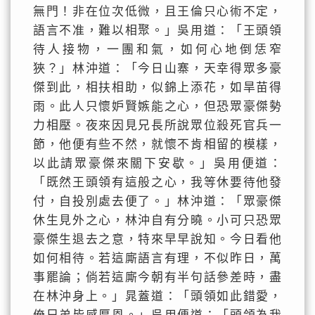
無門！非在位次低微，且王倫只心術不定，
語言不准，難以相聚。」吳用道：「王頭領
待人接物，一團和氣，如何心地倒恁窄
狹？」林沖道：「今日山寨，天幸得眾多豪
傑到此，相扶相助，似錦上添花，如旱苗得
雨。此人只懷妒賢嫉能之心，但恐眾豪傑勢
力相壓。夜來因見兄長所說眾位殺死官兵一
節，他便有些不然，就懷不肯相留的模樣，
以此請眾豪傑來關下安歇。」吳用便道：
「既然王頭領有這般之心，我等休要待他發
付，自投別處去便了。」林沖道：「眾豪傑
休生見外之心，林沖自有分曉。小可只恐眾
豪傑生退去之意，特來早早說知。今日看他
如何相待。若這廝語言有理，不似昨日，萬
事罷論；倘若這廝今朝有半句話參差時，盡
在林沖身上。」晁蓋道：「頭領如此錯愛，