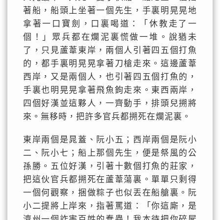
著船，船頭上坐著一個先生，手裏明晃晃地
拿著一口寶劍，口裏喝道：「休教走了一
個！」眾兵都在爛泥裏慌做一堆。說猶未
了，只見蘆葦東岸，兩個人引著四五個打魚
的，都手裏明晃晃拿著刀槍走來。這邊蘆葦
西岸，又是兩個人，也引著四五個打魚的，
手裏也明晃晃拿著飛魚鉤走來。東西兩岸，
四個好漢並這夥人，一齊動手，排頭兒搠將
來。無移時，把許多官兵都搠死在爛泥裏。
東岸兩個是晁蓋、阮小五；西岸兩個是阮小
二、阮小七；船上那個先生，便是祭風的公
孫勝。五位好漢，引著十數個打魚的莊家，
把這伙官兵都搠死在蘆葦蕩裏。單單只剩得
一個何觀察，捆做粽子也似丟在船艙裏。阮
小二提將上岸來，指著罵道：「你這廝，是
濟州一個詐害百姓的蠢蟲！我本待把你碎屍