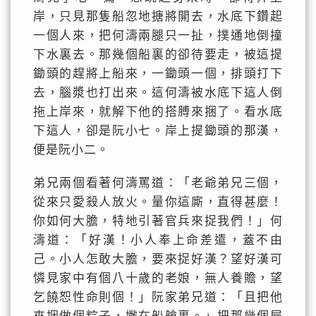
岸，只見那隻船忽地搪將開去，水底下鑽起
一個人來，把何濤兩腿只一扯，撲通地倒撞
下水裏去。那幾個船裏的卻待要走，被這提
鋤頭的趕將上船來，一鋤頭一個，排頭打下
去，腦漿也打出來。這何濤被水底下這人倒
拖上岸來，就解下他的搭膊來捆了。看水底
下這人，卻是阮小七。岸上提鋤頭的那漢，
便是阮小二。
弟兄兩個看著何濤罵道：「老爺弟兄三個，
從來只愛殺人放火。量你這廝，直得甚麼！
你如何大膽，特地引著官兵來捉我們！」何
濤道：「好漢！小人奉上命差遣，蓋不由
己。小人怎敢大膽，要來捉好漢？望好漢可
憐見家中有個八十歲的老娘，無人養贍，望
乞饒恕性命則個！」阮家弟兄道：「且把他