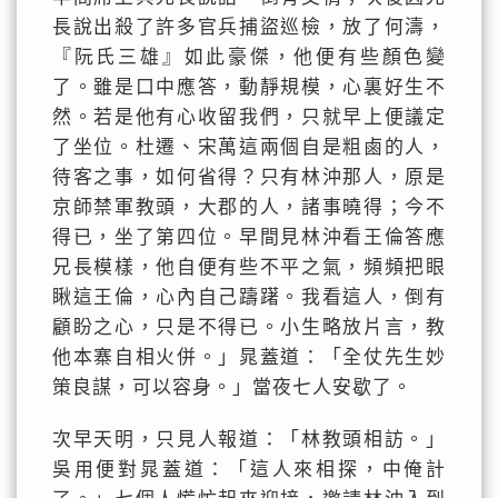
長說出殺了許多官兵捕盜巡檢，放了何濤，
『阮氏三雄』如此豪傑，他便有些顏色變
了。雖是口中應答，動靜規模，心裏好生不
然。若是他有心收留我們，只就早上便議定
了坐位。杜遷、宋萬這兩個自是粗鹵的人，
待客之事，如何省得？只有林沖那人，原是
京師禁軍教頭，大郡的人，諸事曉得；今不
得已，坐了第四位。早間見林沖看王倫答應
兄長模樣，他自便有些不平之氣，頻頻把眼
瞅這王倫，心內自己躊躇。我看這人，倒有
顧盼之心，只是不得已。小生略放片言，教
他本寨自相火併。」晁蓋道：「全仗先生妙
策良謀，可以容身。」當夜七人安歇了。
次早天明，只見人報道：「林教頭相訪。」
吳用便對晁蓋道：「這人來相探，中俺計