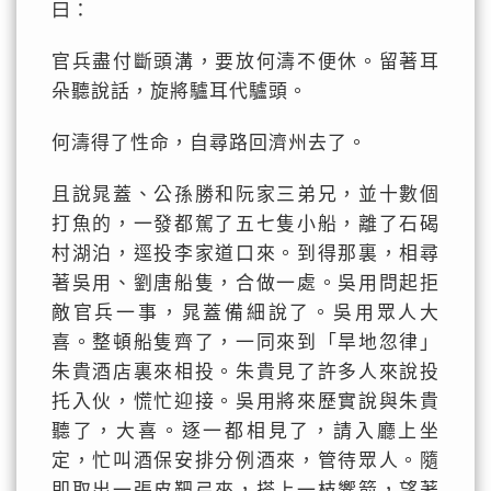
曰：
官兵盡付斷頭溝，要放何濤不便休。留著耳
朵聽說話，旋將驢耳代驢頭。
何濤得了性命，自尋路回濟州去了。
且說晁蓋、公孫勝和阮家三弟兄，並十數個
打魚的，一發都駕了五七隻小船，離了石碣
村湖泊，逕投李家道口來。到得那裏，相尋
著吳用、劉唐船隻，合做一處。吳用問起拒
敵官兵一事，晁蓋備細說了。吳用眾人大
喜。整頓船隻齊了，一同來到「旱地忽律」
朱貴酒店裏來相投。朱貴見了許多人來說投
托入伙，慌忙迎接。吳用將來歷實說與朱貴
聽了，大喜。逐一都相見了，請入廳上坐
定，忙叫酒保安排分例酒來，管待眾人。隨
即取出一張皮靶弓來，搭上一枝響箭，望著