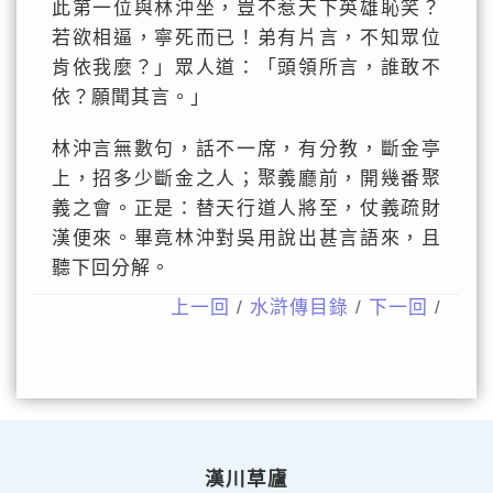
此第一位與林沖坐，豈不惹天下英雄恥笑？
若欲相逼，寧死而已！弟有片言，不知眾位
肯依我麼？」眾人道：「頭領所言，誰敢不
依？願聞其言。」
林沖言無數句，話不一席，有分教，斷金亭
上，招多少斷金之人；聚義廳前，開幾番聚
義之會。正是：替天行道人將至，仗義疏財
漢便來。畢竟林沖對吳用說出甚言語來，且
聽下回分解。
上一回
/
水滸傳目錄
/
下一回
/
漢川草廬