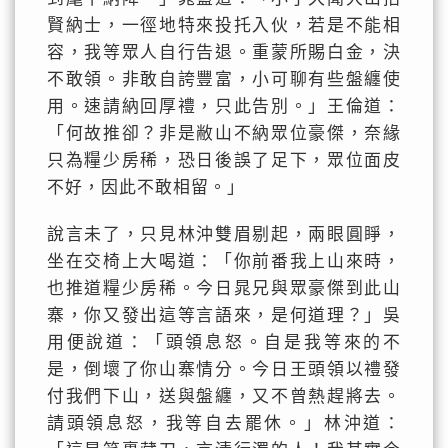
賢納士，一徑地特來投托入伙，若是不能相
容，我等眾人自行告退。重蒙所賜白金，決
不敢領。非敢自誇豐富，小可聊有些盤纏使
用。速請納回厚禮，只此告別。」王倫道：
「何故推卻？非是敝山不納眾位豪傑，奈緣
只為糧少房稀，恐日後誤了足下，眾位面皮
不好，因此不敢相留。」
說言未了，只見林沖雙眉剔起，兩眼圓睜，
坐在交椅上大喝道：「你前番我上山來時，
也推道糧少房稀。今日晁兄與眾豪傑到此山
寨，你又發出這等言語來，是何道理？」吳
用便說道：「頭領息怒。自是我等來的不
是，倒壞了你山寨情分。今日王頭領以禮發
付我們下山，送與盤纏，又不曾熱趕將去。
請頭領息怒，我等自去罷休。」林沖道：