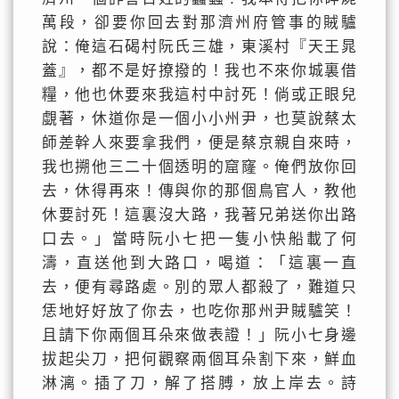
萬段，卻要你回去對那濟州府管事的賊驢
說：俺這石碣村阮氏三雄，東溪村『天王晁
蓋』，都不是好撩撥的！我也不來你城裏借
糧，他也休要來我這村中討死！倘或正眼兒
覷著，休道你是一個小小州尹，也莫說蔡太
師差幹人來要拿我們，便是蔡京親自來時，
我也搠他三二十個透明的窟窿。俺們放你回
去，休得再來！傳與你的那個鳥官人，教他
休要討死！這裏沒大路，我著兄弟送你出路
口去。」當時阮小七把一隻小快船載了何
濤，直送他到大路口，喝道：「這裏一直
去，便有尋路處。別的眾人都殺了，難道只
恁地好好放了你去，也吃你那州尹賊驢笑！
且請下你兩個耳朵來做表證！」阮小七身邊
拔起尖刀，把何觀察兩個耳朵割下來，鮮血
淋漓。插了刀，解了搭膊，放上岸去。詩