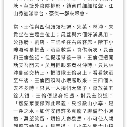
塘。華簷外陰陰柳影，鎖窗前細細松聲。江
山秀氣滿亭台，豪傑一群來聚會。
當下王倫與四個頭領杜遷、宋萬、林沖、朱
貴坐在左邊主位上；晁蓋與六個好漢吳用、
公孫勝、劉唐、三阮坐在右邊客席。階下小
嘍囉輪番把盞。酒至數巡，食供兩次，晁蓋
和王倫盤話。但提起聚義一事，王倫便把閒
話支吾開去。吳用把眼來看林沖時，只見林
沖側坐交椅上，把眼瞅王倫身上。看看飲酒
至午後，王倫回頭叫小嘍囉取來。三四個人
去不多時，只見一人捧個大盤子，裏放著五
錠大銀。王倫便起身把盞，對晁蓋說道：
「感蒙眾豪傑到此聚義，只恨敝山小寨，是
一窪之水，如何安得許多真龍？聊備些小薄
禮，萬望笑留，煩投大寨歇馬，小可使人親
到麾下納降。」晁蓋道：「小子久聞大山招