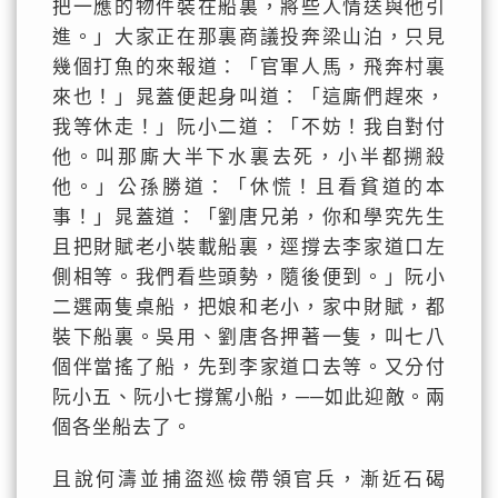
把一應的物件裝在船裏，將些人情送與他引
進。」大家正在那裏商議投奔梁山泊，只見
幾個打魚的來報道：「官軍人馬，飛奔村裏
來也！」晁蓋便起身叫道：「這廝們趕來，
我等休走！」阮小二道：「不妨！我自對付
他。叫那廝大半下水裏去死，小半都搠殺
他。」公孫勝道：「休慌！且看貧道的本
事！」晁蓋道：「劉唐兄弟，你和學究先生
且把財賦老小裝載船裏，逕撐去李家道口左
側相等。我們看些頭勢，隨後便到。」阮小
二選兩隻桌船，把娘和老小，家中財賦，都
裝下船裏。吳用、劉唐各押著一隻，叫七八
個伴當搖了船，先到李家道口去等。又分付
阮小五、阮小七撐駕小船，──如此迎敵。兩
個各坐船去了。
且說何濤並捕盜巡檢帶領官兵，漸近石碣