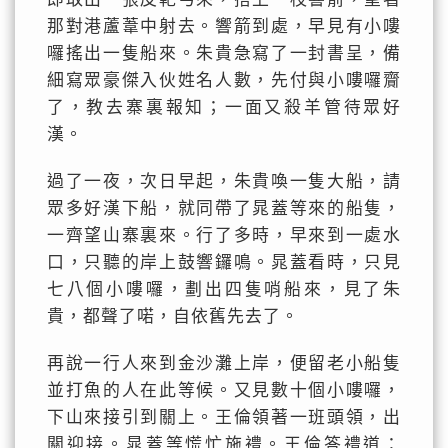
那對港蘆葦中射去。響箭到處，早見有小嘍
囉搖出一隻船來。朱貴急寫了一封書呈，備
細寫眾豪傑入伙姓名人數，先付與小嘍囉齎
了，教去寨裏報知；一面又殺羊管待眾好
漢。
過了一夜，次日早起，朱貴喚一隻大船，請
眾多好漢下船，就同帶了晁蓋等來的船隻，
一齊望山寨裏來。行了多時，早來到一處水
口，只聽的岸上鼓響鑼鳴。晁蓋看時，只見
七八個小嘍囉，劃出四隻哨船來，見了朱
貴，都聲了喏，自依舊先去了。
再說一行人來到金沙灘上岸，便留老小船隻
並打魚的人在此等候。又見數十個小嘍囉，
下山來接引到關上。王倫領著一班頭領，出
關迎接。晁蓋等慌忙施禮。王倫答禮道：