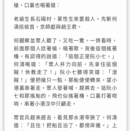
槍，口裏也唱著道：
老爺生長石碣村，稟性生來要殺人。先斬何
濤巡檢首，京師獻與趙王君。
何觀察並眾人聽了，又吃一驚。一齊看時，
前面那個人捻著槍，唱著歌，背後這個搖著
櫓。有認得的說道：「這個正是阮小七。」
何濤喝道：「眾人并力向前，先拿住這個
賊！休教走了！」阮小七聽得笑道：「潑
賊！」便把槍只一點，那船便使轉來，望小
港裏串著走。眾人發著喊，趕將去。這阮小
七和那搖船的，飛也似搖著櫓，口裏打著唿
哨，串著小港汊中只顧走。
眾官兵趕來趕去，看見那水港窄狹了，何濤
道：「且住！把船且泊了，都傍岸邊。」上