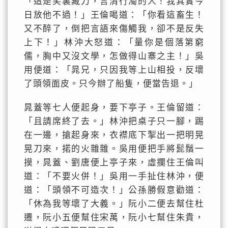
「這是笑裏藏刀，言清行濁的人！我其實今
日放他不過！」王倫喝道：「你看這畜生！
又不醉了，倒把言語來傷觸我，卻不是反失
上下！」林沖大怒道：「量你是個落第窮
儒，胸中又沒文學，怎做得山寨之主！」吳
用便道：「晁兄，只因我等上山相投，反壞
了頭領面皮。只今辦了船隻，便當告退。」
晁蓋等七人便起身，要下亭子。王倫留道：
「且請席終了去。」林沖把桌子只一腳，踢
在一邊，搶起身來，衣襟底下掣出一把明晃
晃刀來，掿的火雜雜。吳用便把手將髭鬚一
摸，晁蓋、劉唐便上亭子來，虛攔住王倫叫
道：「不要火併！」吳用一手扯住林沖，便
道：「頭領不可造次！」公孫勝假意勸道：
「休為我等壞了大義。」阮小二便去幫住杜
遷，阮小五便幫住宋萬，阮小七幫住朱貴，