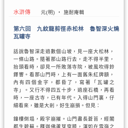
水滸傳
元(明) ‧ 施耐庵輯
第六回 九紋龍剪徑赤松林 魯智深火燒
瓦罐寺
話說魯智深走過數個山坡，見一座大松林，
一條山路。隨著那山路行去，走不得半里，
抬頭看時，卻見一所敗落寺院，被風吹得鈴
鐸響。看那山門時，上有一面舊朱紅牌額，
內有四個金字，都昏了，寫著「瓦罐之
寺」。又行不得四五十步，過座石橋，再看
時，一座古寺，已有年代。入得山門裏，仔
細看來，雖是大剎，好生崩損。但見：
鐘樓倒塌，殿宇崩摧。山門盡長蒼苔，經閣
都生碧蘚。釋迦佛蘆芽穿膝，渾如在雪嶺之