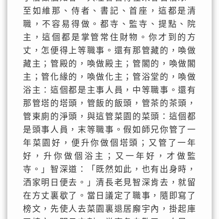
至如維那、侍者、書記、首座，這都是清
職，不容易得做。都寺、監寺、提點、院
主，這個都是掌管常住財物。你才到的方
丈，怎便得上等職事。還有那管藏的，喚做
藏主；管殿的，喚做殿主；管閣的，喚做閣
主；管化緣的，喚做化主；管浴堂的，喚做
浴主：這個都是主事人員，中等職事。還有
那管塔的塔頭，管飯的飯頭，管茶的茶頭，
管東廁的淨頭，與這管菜園的菜頭：這個都
是頭事人員，末等職事。假如師兄你管了一
年菜園好，便升你做個塔頭；又管了一年
好，升你做個浴主；又一年好，才做監
寺。」智深道：「既然如此，也有出身時，
洒家明日便去。」清長老見智深肯去，就留
在方丈裏歇了。當日議定了職事，隨即寫了
榜文，先使人去菜園裏退居廨宇內，掛起庫