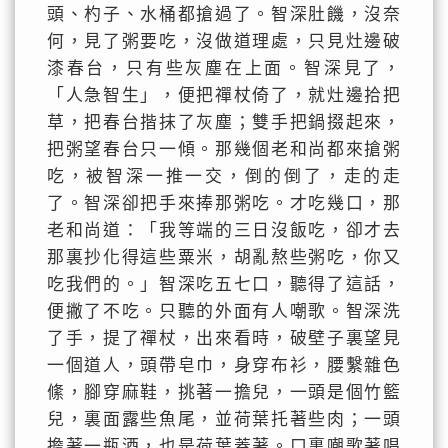
頭、杓子、水桶都搶過了。智深肚饑，沒奈
何，見了粥要吃，沒做道理處，只見灶邊破
漆春台，只有些灰塵在上面。智深見了，
「人急智生」，便把禪杖倚了，就灶邊拾把
草，把春台揩抹了灰塵；雙手把鍋掇起來，
把粥望春台只一傾。那幾個老和尚都來搶粥
吃，被智深一推一交，倒的倒了，走的走
了。智深卻把手來捧那粥吃。才吃幾口，那
老和尚道：「我等端的三日沒飯吃，卻才去
那裏抄化得這些粟米，胡亂熬些粥吃，你又
吃我們的。」智深吃五七口，聽得了這話，
便撇了不吃。只聽的外面有人嘲歌。智深洗
了手，提了禪杖，出來看時，破壁子裏望見
一個道人，頭帶皂巾，身穿布衫，腰繫雜色
絛，腳穿麻鞋，挑著一擔兒，一頭是個竹籃
兒，裏面露些魚尾，並荷葉托著些肉；一頭
擔著一瓶酒，也是荷葉蓋著。口裏嘲歌著唱