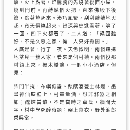
爐，火上點著，焰騰騰的先燒著後面小屋，
燒到門前。再縛幾個火把，直來佛殿下後
簷，點著燒起來。湊巧風緊，刮刮雜雜地火
起，竟天價燒起來。智深與史進看著，等了
一回，四下火都著了。二人道：「梁園雖
好，不是久戀之家，俺二人只好撒開。」二
人廝趕著，行了一夜。天色微明，兩個遠遠
地望見一簇人家，看來是個村鎮。兩個投那
村鎮上來，獨木橋邊，一個小小酒店。但
見：
柴門半掩，布幙低垂。酸醨酒甕土林邊，墨
畫神仙塵壁上。村童量酒，想非滌器之相
如；醜婦當罏，不是當時之卓氏。牆間大
字，村中學究醉時題；架上蓑衣，野外漁郎
乘興當。