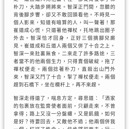
朴刀，大踏步搠將來。智深正鬥間，忽聽的
背後腳步響，卻又不敢回頭看他。不時見一
個人影來，知道有暗算的人，叫一聲著！那
崔道成心慌，只道著他禪杖，托地跳出圈子
外去。智深恰才回身，正好三個摘腳兒廝
見。崔道成和丘道人兩個又併了十合之上。
智深一來肚裏無食，二來走了許多路途，三
者當不的他兩個生力，只得賣個破綻，拖了
禪杖便走。兩個捻著朴刀，直殺出山門外
來，智深又鬥了十合，掣了禪杖便走。兩個
趕到石橋下，坐在欄杆上，再不來趕。
智深走得遠了，喘息方定，尋思道：「洒家
的包裹放在監齋使者面前，只顧走來，不曾
拿得；路上又沒一分盤纏，又是飢餓，如何
是好？待要回去，又敵他不過；他兩個併我