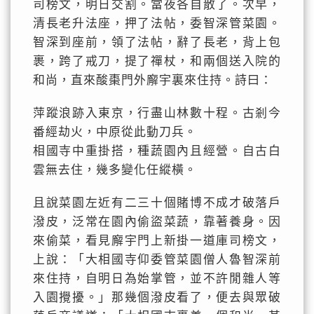
司榜文，明日交割。當夜各自散了。次早，
清長老升法座，押了法帖，委智深管菜園。
智深到座前，領了法帖，辭了長老，背上包
裹，跨了戒刀，提了禪杖，和兩個送入院的
和尚，直來酸棗門外廨宇裏來住持。詩曰：
萍蹤浪跡入東京，行盡山林數十程。古剎今
番經劫火，中原從此動刀兵。
相國寺中重掛搭，種蔬園內且經營。自古白
雲無去住，幾多變化任縱橫。
且說菜園左近有二三十個賭博不成才破落戶
潑皮，泛常在園內偷盜菜蔬，靠著養身。因
來偷菜，看見廨宇門上新掛一道庫司榜文，
上說：「大相國寺仰委管菜園僧人魯智深前
來住持，自明日為始掌管，並不許閒雜人等
入園攪擾。」那幾個潑皮看了，便去與眾破