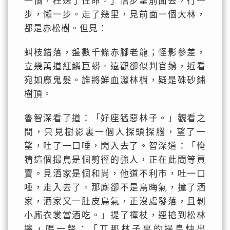
一個，枉送了性命。」信步望前面去，行一
步，懶一步。走了幾里，見前面一個大林，
都是赤松樹。但見：
虯枝錯落，盤數千條赤腳老龍；怪影參差，
立幾萬道紅鱗巨蟒。遠觀卻似判官鬚，近看
宛如魔鬼髮。誰將鮮血灑林梢，疑是硃砂鋪
樹頂。
魯智深看了道：「好座猛惡林子。」觀看之
間，只見樹影裏一個人探頭探腦，望了一
望，吐了一口唾，閃入去了。智深道：「俺
猜這個撮鳥是個剪徑的強人，正在此間等買
賣。見洒家是個和尚，他道不利市，吐一口
唾，走入去了。那廝卻不是鳥晦氣，撞了洒
家，洒家又一肚皮鳥氣，正沒處發落，且剝
小廝衣裳當酒吃。」提了禪杖，逕搶到松林
邊，喝一聲：「兀那林子裏的撮鳥快出