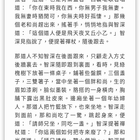
道：「你在東時我在西，你無男子我無妻。
我無妻時猶閒可，你無夫時好孤悽。」那幾
個老和尚趕出來，搖著手，悄悄地指與智深
道：「這個道人便是飛天夜叉丘小乙。」智
深見指說了，便提著禪杖，隨後跟去。
那道人不知智深在後面跟來，只顧走入方丈
後牆裏去。智深隨即跟到裏面，看時，見綠
槐樹下放著一條桌子，鋪著些盤饌，三個盞
子，三雙箸子，當中坐著一個胖和尚，生的
眉如漆刷，臉似墨裝，胳搭的一身橫肉，胸
脯下露出黑肚皮來。邊廂坐著一個年幼婦
人。那道人把竹籃放下，也來坐地。智深走
到面前，那和尚吃了一驚，跳起身來，便
道：「請師兄坐，同吃一盞。」智深提著禪
杖道：「你這兩個如何把寺來廢了？」那和