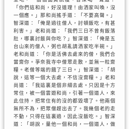
「你們這和尚，好沒道理！由洒家叫喚，沒
一個應。」那和尚搖手道：「不要高聲。」
智深道：「俺是過往僧人，討頓飯吃，有甚
利害。」老和尚道：「我們三日不曾有飯落
肚，哪裏討飯與你吃？」智深道：「俺是五
台山來的僧人，粥也胡亂請洒家吃半碗。」
老和尚道：「你是活佛去處來的僧，我們合
當齋你。爭奈我寺中僧眾走散，並無一粒齋
糧。老僧等端的餓了三日。」智深道：「胡
說，這等一個大去處，不信沒齋糧。」老和
尚道：「我這裏是個非細去處。只因是十方
常住，被一個雲遊和尚，引著一個道人，來
此住持，把常住有的沒的都毀壞了。他兩個
無所不為，把眾僧趕出去了。我幾個老的走
不動，只得在這裏過，因此沒飯吃。」智深
道：「胡說，量他一個和尚，一個道人，做