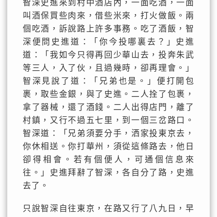
智深史進來到村中酒店內，一面吃酒，一面
叫酒保買些肉來，借些米來，打火做飯。兩
個吃酒，訴說路上許多事務。吃了酒飯，智
深便問史進道：「你今投哪裏去？」史進
道：「我如今只得再回少華山去，投奔朱武
等三人，入了伙，且過幾時，卻再理會。」
智深見說了道：「兄弟也是。」便打開包
裹，取些金銀，與了史進。二人拴了包裹，
拿了器械，還了酒錢。二人出得店門，離了
村鎮，又行不過五七里，到一個三岔路口。
智深道：「兄弟須要分手，洒家投東京去，
你休相送。你打華州，須從這條路去，他日
卻得相會。若有個便人，可通個信息來
往。」史進拜辭了智深，各自分了路，史進
去了。
只說智深自往東京，在路又行了八九日，早