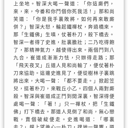
上坐地。智深大喝一聲道：「你這廝們，
來，來，今番和你鬥個你死我活！」那和尚
笑道：「你是我手裏敗將，如何再來敢廝
併？」智深大怒，輪起鐵禪杖，奔過橋來。
那「生鐵佛」生嗔，仗著朴刀，殺下橋去。
智深一者得了史進，肚裏膽壯；二乃吃得飽
了，那精神氣力，越使得出來。兩個鬥到八
九合，崔道成漸漸力怯，只辦得走路；那
「飛天夜叉」丘道人見和尚輸了，便仗著朴
刀來協助。這邊史進見了，便從樹林子裏跳
將出來，大喝一聲：「都不要走。」掀起笠
兒，挺著朴刀，來戰丘小乙。四個人兩對廝
殺。智深與崔道成正鬥到間深裏，智深得便
處喝一聲：「著！」只一禪杖，把「生鐵
佛」打下橋去。那道人見倒了和尚，無心戀
戰，賣個破綻便走。史進喝道：「哪裏
去？」趕上望後心一朴刀，撲地一聲響，道