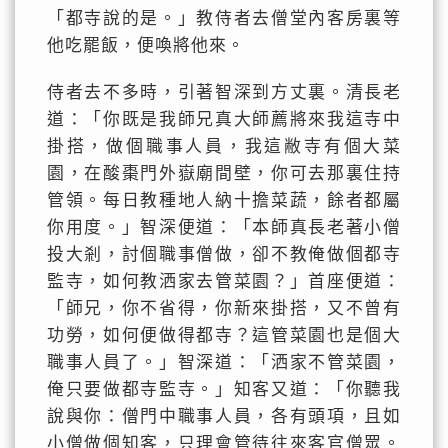
「都寺說的是。」教侍者去僧堂內客房裏等
他吃罷飯，便喚將他來。
侍者去不多時，引著智深到方丈裏。清長老
道：「你既是我師兄真大師薦將來我這寺中
掛搭，做個職事人員，我這敝寺有個大菜
園，在酸棗門外嶽廟間壁，你可去那裏住持
管領。每日教種地人納十擔菜蔬，餘者都屬
你用度。」智深便道：「本師真長老著小僧
投大剎，討個職事僧做，卻不教俺做個都寺
監寺，如何教洒家去管菜園？」首座便道：
「師兄，你不省得，你新來掛搭，又不曾有
功勞，如何便做得都寺？這管菜園也是個大
職事人員了。」智深道：「洒家不管菜園，
俺只要做都寺監寺。」知客又道：「你聽我
說與你：僧門中職事人員，各有頭項，且如
小僧做個知客，只理會管待往來客官僧眾。