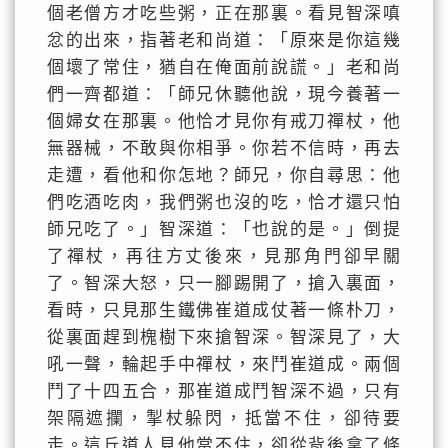
個老僧方才吃些粥，正在那裏。看見智深嗔
忿的出來，指著老和尚道：「原來是你這幾
個壞了常住，猶自在俺面前說謊。」老和尚
們一齊都道：「師兄休聽他說，現今養著一
個婦女在那裏。他恰才見你有戒刀禪杖，他
無器械，不敢與你相爭。你若不信時，再去
走遭，看他和你怎地？師兄，你自尋思：他
們吃酒吃肉，我們粥也沒的吃，恰才還只怕
師兄吃了。」智深道：「也說的是。」倒提
了禪杖，再往方丈後來，見那角門卻早關
了。智深大怒，只一腳踢開了，搶入裏面，
看時，只見那生鐵佛崔道成仗著一條朴刀，
從裏面趕到槐樹下來搶智深。智深見了，大
吼一聲，輪起手中禪杖，來鬥崔道成。兩個
鬥了十四五合，那崔道成鬥智深不過，只有
架隔遮攔，掣杖躲閃，抵當不住，卻待要
走。這丘道人見他當不住，卻從背後拿了條