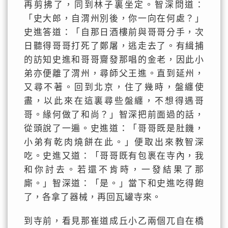
再剪拂了，同到林子裏坐定。智深問道：
「史大郎，自渭州別後，你一向在何處？」
史進答道：「自那日酒樓前與哥哥分手，次
日聽得哥哥打死了鄭屠，逃走去了。有緝捕
的訪知史進和哥哥齎發那唱的金老，因此小
弟亦便離了渭州，尋師父王進。直到延州，
又尋不著。回到北京，住了幾時，盤纏使
盡，以此來在這裏尋些盤纏，不想得遇哥
哥。緣何做了和尚？」智深把前面過的話，
從頭說了一遍。史進道：「哥哥既是肚饑，
小弟有乾肉燒餅在此。」便取出來教智深
吃。史進又道：「哥哥既有包裹在寺內，我
和你討去。若還不肯時，一發結果了那
廝。」智深道：「是。」當下和史進吃得飽
了，各拿了器械，再回瓦罐寺來。
到寺前，看見那崔道成丘小乙兩個兀自在橋