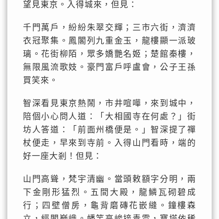
望見東京。入得城來，但見：
千門萬戶，紛紛朱翠交輝；三市六街，濟濟
衣冠聚集。鳳閣列九重金玉，龍樓顯一派玻
璃。花街柳陌，眾多嬌艷名姬；楚館秦樓，
無限風流歌妓。豪門富戶呼盧會，公子王孫
買笑來。
智深看見東京熱鬧，市井喧嘩，來到城中，
陪個小心問人道：「大相國寺在何處？」街
坊人答道：「前面州橋便是。」智深提了禪
杖便走，早來到寺前。入得山門看時，端的
好一座大剎！但見：
山門高聳，梵宇清幽。當頭敕額字分明，兩
下金剛形猛烈。五間大殿，龍鱗瓦砌碧成
行；四壁僧房，龜背磨磚花嵌縫。鐘樓森
立，經閣巍峨。幡竿高峻接青雲，寶塔依稀