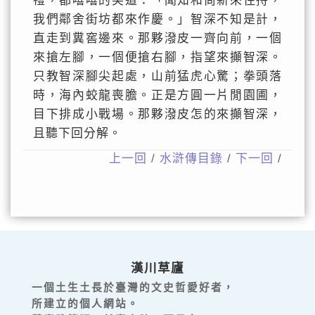
禮，都嘻嘻的笑道：「聞知和尚新來住持，
我們鄰舍街坊都來作慶。」智深不知是計，
直走到糞窖邊來。那夥潑皮一齊向前，一個
來搶左腳，一個便搶右腳，指望來攧智深。
只教智深腳尖起處，山前猛虎心驚；拳頭落
時，海內蛟龍喪膽。正是方圓一片閒園圃，
目下排成小戰場。那夥潑皮怎的來攧智深，
且聽下回分解。
上一回
/
水滸傳目錄
/
下一回
/
漢川草廬
一個土生土長於臺灣的文史哲愛好者，
所建立的個人網站。