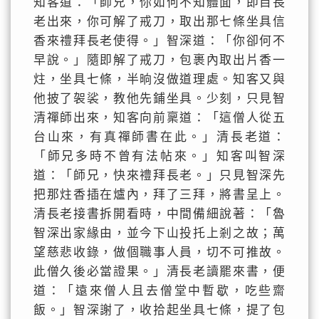
知客道：「師兄，你如何不知體面，即目長
老出來，你可解了戒刀，取出那七條坐具信
香來禮拜長老使得。」智深道：「你卻何不
早說。」隨即解了戒刀，包裹內取出片香一
炷，坐具七條，半晌沒做道理處。知客又與
他披了袈裟，教他先鋪坐具。少刻，只見智
清禪師出來，知客向前稟道：「這僧人從五
台山來，有真禪師書在此。」清長老道：
「師兄多時不曾有法帖來。」知客叫智深
道：「師兄，快來禮拜長老。」只見智深先
把那炷香插在爐內，拜了三拜，將書呈上。
清長老接書拆開看時，中間備細說著：「魯
智深出家緣由，並今下山投托上剎之故；萬
望慈悲收錄，做個職事人員，切不可推故。
此僧久後必當證果。」清長老讀罷來書，便
道：「遠來僧人且去僧堂中暫歇，吃些齋
飯。」智深謝了，收拾起坐具七條，提了包