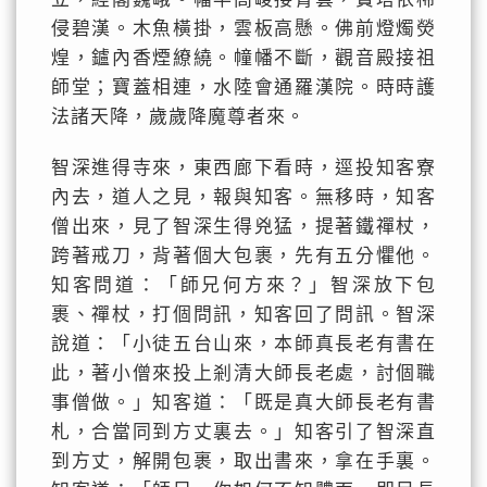
侵碧漢。木魚橫掛，雲板高懸。佛前燈燭熒
煌，鑪內香煙繚繞。幢幡不斷，觀音殿接祖
師堂；寶蓋相連，水陸會通羅漢院。時時護
法諸天降，歲歲降魔尊者來。
智深進得寺來，東西廊下看時，逕投知客寮
內去，道人之見，報與知客。無移時，知客
僧出來，見了智深生得兇猛，提著鐵禪杖，
跨著戒刀，背著個大包裹，先有五分懼他。
知客問道：「師兄何方來？」智深放下包
裹、禪杖，打個問訊，知客回了問訊。智深
說道：「小徒五台山來，本師真長老有書在
此，著小僧來投上剎清大師長老處，討個職
事僧做。」知客道：「既是真大師長老有書
札，合當同到方丈裏去。」知客引了智深直
到方丈，解開包裹，取出書來，拿在手裏。