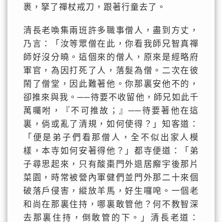
裹，拏了禪杖戒刀，跟著行童去了。
清長老喚集兩班許多職事僧人，盡到方丈，
乃言：「汝等眾僧在此，你看我師兄智真禪
師好沒分曉。這個來的僧人，原來是經略府
軍官，為因打死了人，落髮為僧。二次在彼
鬧了僧堂，因此難著他。你那裏安他不的，
卻推來與我。──待要不收留他，師兄如此千
萬囑咐，『不可推故；』──待要著他在這
裏，倘或亂了清規，如何使得？」知客道：
「便是弟子們看那僧人，全不似出家人模
樣，本寺如何安著得他？」都寺便道：「弟
子尋思起來，只有酸棗門外退居廨宇後那片
菜園，時常被營內軍健們並門外那二十來個
破落戶侵害，縱放羊馬，好生囉唣。一個老
和尚在那裏住持，哪裏敢管他？何不教智深
去那裏住持，倒敢管的下。」清長老道：