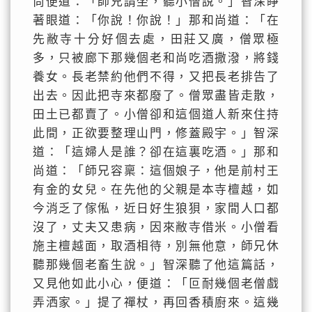
尚便道：「師兄請坐，聽小僧說。」智深睜
著眼道：「你說！你說！」那和尚道：「在
先敝寺十分好個去處，田莊又廣，僧眾極
多，只被廊下那幾個老和尚吃酒撒潑，將錢
養女。長老禁約他們不得，又把長老排告了
出去。因此把寺來都廢了。僧眾盡皆走散，
田土已都賣了。小僧卻和這個道人新來住持
此間，正欲要整理山門，修蓋殿宇。」智深
道：「這婦人是誰？卻在這裏吃酒。」那和
尚道：「師兄容稟：這個娘子，他是前村王
有金的女兒。在先他的父親是本寺檀越，如
今消乏了傢俬，近日好生狼狽，家間人口都
沒了，丈夫又患病，因來敝寺借米。小僧看
施主檀越面，取酒相待，別無他意，師兄休
聽那幾個老畜生說。」智深聽了他這篇話，
又見他如此小心，便道：「叵耐幾個老僧戲
弄洒家。」提了禪杖，再回香積廚來。這幾