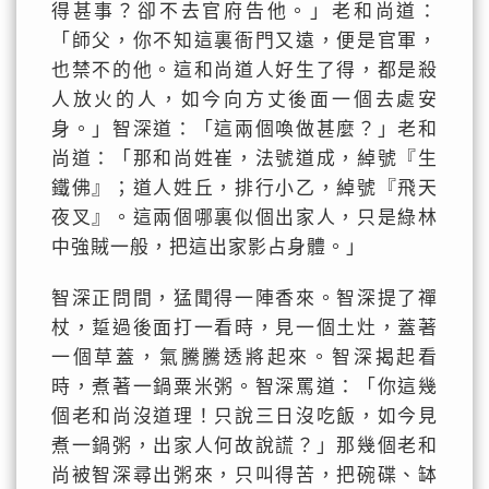
得甚事？卻不去官府告他。」老和尚道：
「師父，你不知這裏衙門又遠，便是官軍，
也禁不的他。這和尚道人好生了得，都是殺
人放火的人，如今向方丈後面一個去處安
身。」智深道：「這兩個喚做甚麼？」老和
尚道：「那和尚姓崔，法號道成，綽號『生
鐵佛』；道人姓丘，排行小乙，綽號『飛天
夜叉』。這兩個哪裏似個出家人，只是綠林
中強賊一般，把這出家影占身體。」
智深正問間，猛聞得一陣香來。智深提了禪
杖，踅過後面打一看時，見一個土灶，蓋著
一個草蓋，氣騰騰透將起來。智深揭起看
時，煮著一鍋粟米粥。智深罵道：「你這幾
個老和尚沒道理！只說三日沒吃飯，如今見
煮一鍋粥，出家人何故說謊？」那幾個老和
尚被智深尋出粥來，只叫得苦，把碗碟、缽