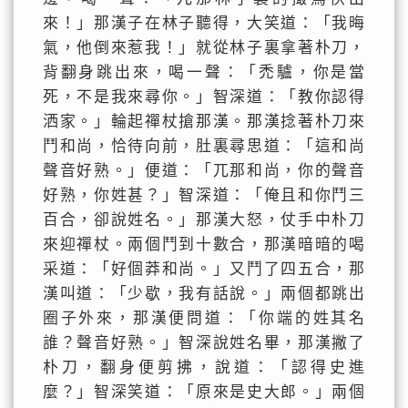
來！」那漢子在林子聽得，大笑道：「我晦
氣，他倒來惹我！」就從林子裏拿著朴刀，
背翻身跳出來，喝一聲：「禿驢，你是當
死，不是我來尋你。」智深道：「教你認得
洒家。」輪起禪杖搶那漢。那漢捻著朴刀來
鬥和尚，恰待向前，肚裏尋思道：「這和尚
聲音好熟。」便道：「兀那和尚，你的聲音
好熟，你姓甚？」智深道：「俺且和你鬥三
百合，卻說姓名。」那漢大怒，仗手中朴刀
來迎禪杖。兩個鬥到十數合，那漢暗暗的喝
采道：「好個莽和尚。」又鬥了四五合，那
漢叫道：「少歇，我有話說。」兩個都跳出
圈子外來，那漢便問道：「你端的姓其名
誰？聲音好熟。」智深說姓名畢，那漢撇了
朴刀，翻身便剪拂，說道：「認得史進
麼？」智深笑道：「原來是史大郎。」兩個