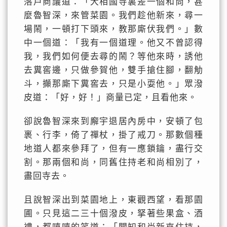
落戶商議道：「大相國寺裏差一個和尚，甚
麼魯智深，來管菜園。我們趁他新來，尋一
場鬧，一頓打下頭來，教那廝伏我們。」數
中一個道：「我有一個道理。他又不曾認得
我，我們如何便去尋的鬧？等他來時，誘他
去糞窖邊，只做參賀他，雙手搶住腳，翻觔
斗，攧那廝下糞窖去，只是小耍他。」眾潑
皮道：「好，好！」商量已定，且看他來。
卻說魯智深來到廨宇退居內房中，安頓了包
裹、行李，倚了禪杖，掛了戒刀。那數個種
地道人都來參拜了，但有一應鎖鑰，盡行交
割。那兩個和尚，同舊住持老和尚相別了，
盡回寺去。
且說智深出到菜園地上，東觀西望，看那園
圃。只見這二三十個潑皮，拏著些果盒、酒