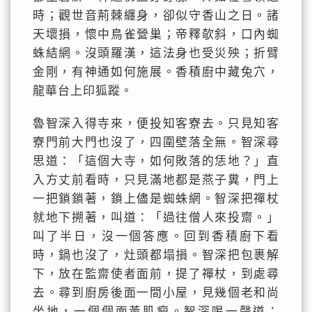
時；觀世音荊棘纏身，卻似守香山之日。諸
天壞損，懷中鳥雀營巢；帝釋欹斜，口內蜘
蛛結網。沒頭羅漢，這法身也受災殃；折臂
金剛，有神通如何施展。香積廚中藏兔穴，
龍華台上印狐蹤。
魯智深入得寺來，便投知客寮去。只見知客
寮門前大門也沒了，四圍壁落全無。智深尋
思道：「這個大寺，如何敗落的恁地？」直
入方丈前看時，只見滿地都是燕子糞，門上
一把鎖鎖著，鎖上儘是蜘蛛網。智深把禪杖
就地下搠著，叫道：「過往僧人來投齋。」
叫了半日，沒一個答應。回到香積廚下看
時，鍋也沒了，灶頭都塌損。智深把包裹解
下，放在監齋使者面前，提了禪杖，到處尋
去。尋到廚房後面一間小屋，見幾個老和尚
坐地，一個個面黃肌瘦。智深喝一聲道：