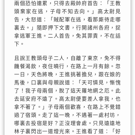
兩個恐怕連累，只得去殿帥府首告：「王教
頭棄家在逃，子母不知去向。」高太尉見
告，大怒道：「賊配軍在逃，看那廝待走哪
裏去。」隨即押下文書，行開諸州各府，捉
拿逃軍王進。二人首告，免其罪責，不在話
下。
且說王教頭母子二人，自離了東京，免不得
饑餐渴飲，夜住曉行，在路上一月有餘。忽
一日，天色將晚，王進挑著擔兒，跟在娘的
馬後，口裏與母親說道：「天可憐見，慚愧
了！我子母兩個，脫了這天羅地網之厄。此
去延安府不遠了。高太尉便要差人拿我，也
拿不著了。」子母兩個歡喜，在路上不覺錯
過了宿頭。走了這一晚，不遇著一處村坊，
哪裏去投宿是好？正沒理會處。只見遠遠地
林子裏閃出一道燈光來。王進看了道：「好