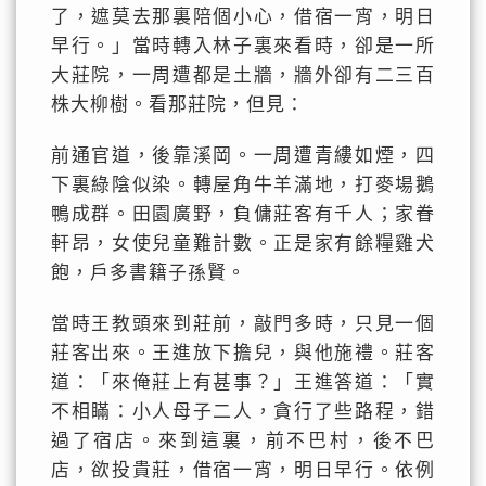
了，遮莫去那裏陪個小心，借宿一宵，明日
早行。」當時轉入林子裏來看時，卻是一所
大莊院，一周遭都是土牆，牆外卻有二三百
株大柳樹。看那莊院，但見：
前通官道，後靠溪岡。一周遭青縷如煙，四
下裏綠陰似染。轉屋角牛羊滿地，打麥場鵝
鴨成群。田園廣野，負傭莊客有千人；家眷
軒昂，女使兒童難計數。正是家有餘糧雞犬
飽，戶多書籍子孫賢。
當時王教頭來到莊前，敲門多時，只見一個
莊客出來。王進放下擔兒，與他施禮。莊客
道：「來俺莊上有甚事？」王進答道：「實
不相瞞：小人母子二人，貪行了些路程，錯
過了宿店。來到這裏，前不巴村，後不巴
店，欲投貴莊，借宿一宵，明日早行。依例