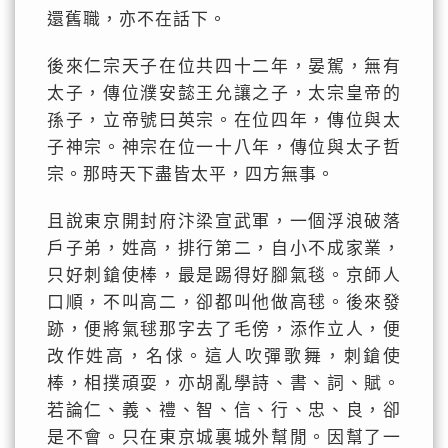
還舊職，亦不在話下。
後來仁宗天子在位共四十二年，晏駕，無有
太子，傳位濮安懿王允讓之子，太宗皇帝的
孫子，立帝號曰英宗。在位四年，傳位與太
子神宗。神宗在位一十八年，傳位與太子哲
宗。那時天下盡皆太平，四方無事。
且說東京開封府汴梁宣武軍，一個浮浪破落
戶子弟，姓高，排行第二，自小不成家業，
只好刺鎗使棒，最是踢得好腳氣毯。京師人
口順，不叫高二，卻都叫他做高毬。後來發
跡，便將氣毬那字去了毛傍，添作立人，便
改作姓高，名俅。這人吹彈歌舞，刺鎗使
棒，相撲頑耍，亦胡亂學詩、書、詞、賦。
若論仁、義、禮、智、信、行、忠、良，卻
是不會。只在東京城裏城外幫閒。因幫了一