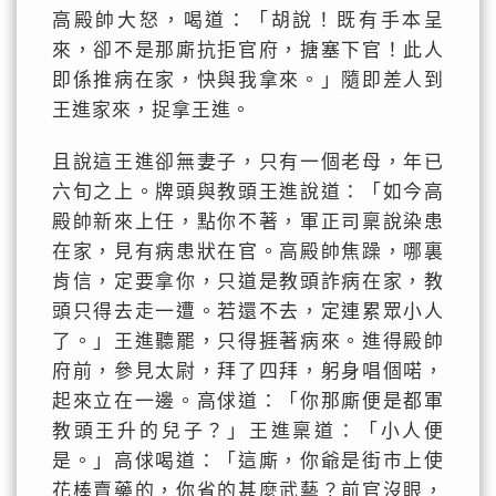
高殿帥大怒，喝道：「胡說！既有手本呈
來，卻不是那廝抗拒官府，搪塞下官！此人
即係推病在家，快與我拿來。」隨即差人到
王進家來，捉拿王進。
且說這王進卻無妻子，只有一個老母，年已
六旬之上。牌頭與教頭王進說道：「如今高
殿帥新來上任，點你不著，軍正司稟說染患
在家，見有病患狀在官。高殿帥焦躁，哪裏
肯信，定要拿你，只道是教頭詐病在家，教
頭只得去走一遭。若還不去，定連累眾小人
了。」王進聽罷，只得捱著病來。進得殿帥
府前，參見太尉，拜了四拜，躬身唱個喏，
起來立在一邊。高俅道：「你那廝便是都軍
教頭王升的兒子？」王進稟道：「小人便
是。」高俅喝道：「這廝，你爺是街市上使
花棒賣藥的，你省的甚麼武藝？前官沒眼，