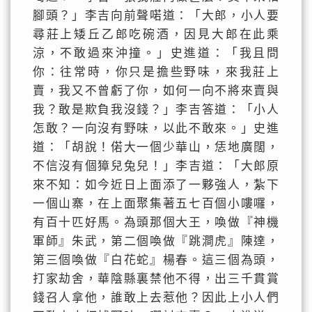
腳頭？」李吉向前聲喏道：「大郎，小人要
尋莊上矮丘乙郎吃碗酒，因見大郎在此乘
涼，不敢過來沖撞。」史進道：「我且問
你：往常時，你只是擔些野味，來我莊上
賣，我又不曾虧了你，如何一向不將來賣與
我？敢是欺負我沒錢？」李吉答道：「小人
怎敢？一向沒有野味，以此不敢來。」史進
道：「胡說！偌大一個少華山，恁地廣闊，
不信沒有個獐兒兔兒！」李吉道：「大郎原
來不知：如今近日上面添了一夥強人，紮下
一個山寨，在上面聚集著五七百個小嘍囉，
有百十匹好馬。為頭那個大王，喚做『神機
軍師』朱武，第二個喚做『跳澗虎』陳達，
第三個喚做『白花蛇』楊春。這三個為頭，
打家劫舍，華陰縣裏禁他不得，出三千貫賞
錢召人拿他，誰敢上去惹他？因此上小人們