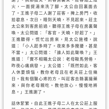
謝了。挑那擔兒，到客房裏來。莊客點上燈
火，一面提湯來洗了腳。太公自回裏面去
了。王進子母二人謝了莊客，掩上房門，收
拾歇息。次日，睡到天曉，不見起來。莊主
太公來到客房前過，聽得王進子母在房裏聲
喚。太公問道：「客官，天曉，好起了。」
王進聽得，慌忙出房來，見太公施禮，說
道：「小人起多時了。夜來多多攪擾，甚是
不當。」太公問道：「誰人如此聲喚？」王
進道：「實不相瞞太公說：老母鞍馬勞倦，
昨夜心痛病發。」太公道：「既然如此，客
人休要煩惱，教你老母且在老夫莊上住幾
日。我有個醫心疼的方，叫莊客去縣裏撮藥
來，與你老母親吃。教他放心，慢慢地將
息。」王進謝了。
話休絮繁，自此王進子母二人在太公莊上服