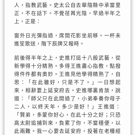
人，指教武藝。史太公自去華陰縣中承當里
正，不在話下。不覺荏苒光陰，早過半年之
上，正是：
窗外日光彈指過，席間花影坐前移。一杯未
進笙歌送，階下辰牌又報時。
前後得半年之上，史進打這十八般武藝，從
新學得十分精熟。多得王進盡心指教，點撥
得件件都有奧妙。王進見他學得精熟了，自
思：「在此雖好，只是不了。」一日想起
來，相辭要上延安府去。史進哪裏肯放，說
道：「師父只在此間過了，小弟奉養你母子
二人，以終天年，多少是好！」王進道：
「賢弟，多蒙你好心，在此十分之好；只恐
高太尉追捕到來，負累了你，不當穩便，以
此兩難。我一心要去延安府，投著在老種經