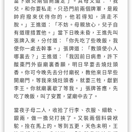
當下娘兒兩個商議定了。其母又道：「我
兒，和你要私走，只恐門前兩個牌軍，是殿
帥府撥來伏侍你的，他若得知，須走不
脫。」王進道：「不妨。母親放心，兒子自
有道理措置他。」當下日晚未昏，王進先叫
張牌入來，分付道：「你先吃了些晚飯，我
使你一處去幹事。」張牌道：「教頭使小人
哪裏去？」王進道：「我因前日病患，許下
酸棗門外嶽廟裏香願，明日早要去燒炷頭
香。你可今晚先去分付廟祝，教他來日早些
開廟門，等我來燒炷頭香，就要三牲，獻劉
李王。你就廟裏歇了等我。」張牌答應，先
吃了晚飯，叫了安置，望廟中去了。
當夜子母二人，收拾了行李、衣服、細軟、
銀兩，做一擔兒打挾了。又裝兩個料袋袱
駝，拴在馬上的。等到五更，天色未明，王