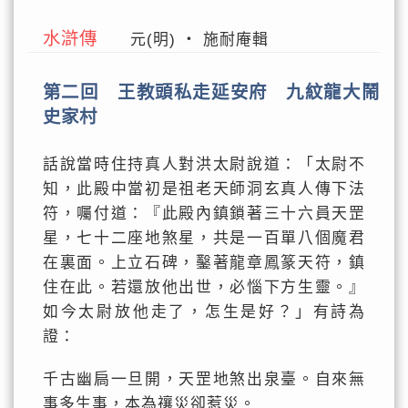
水滸傳
元(明) ‧ 施耐庵輯
第二回 王教頭私走延安府 九紋龍大鬧
史家村
話說當時住持真人對洪太尉說道：「太尉不
知，此殿中當初是祖老天師洞玄真人傳下法
符，囑付道：『此殿內鎮鎖著三十六員天罡
星，七十二座地煞星，共是一百單八個魔君
在裏面。上立石碑，鑿著龍章鳳篆天符，鎮
住在此。若還放他出世，必惱下方生靈。』
如今太尉放他走了，怎生是好？」有詩為
證：
千古幽扃一旦開，天罡地煞出泉臺。自來無
事多生事，本為禳災卻惹災。