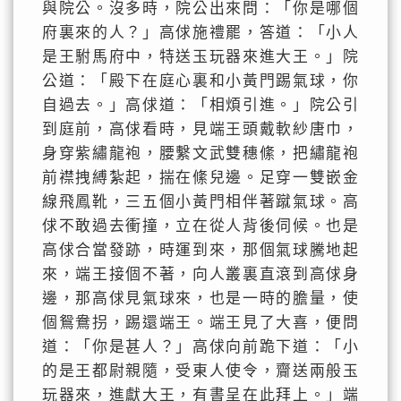
與院公。沒多時，院公出來問：「你是哪個
府裏來的人？」高俅施禮罷，答道：「小人
是王駙馬府中，特送玉玩器來進大王。」院
公道：「殿下在庭心裏和小黃門踢氣球，你
自過去。」高俅道：「相煩引進。」院公引
到庭前，高俅看時，見端王頭戴軟紗唐巾，
身穿紫繡龍袍，腰繫文武雙穗絛，把繡龍袍
前襟拽縛紮起，揣在絛兒邊。足穿一雙嵌金
線飛鳳靴，三五個小黃門相伴著蹴氣球。高
俅不敢過去衝撞，立在從人背後伺候。也是
高俅合當發跡，時運到來，那個氣球騰地起
來，端王接個不著，向人叢裏直滾到高俅身
邊，那高俅見氣球來，也是一時的膽量，使
個鴛鴦拐，踢還端王。端王見了大喜，便問
道：「你是甚人？」高俅向前跪下道：「小
的是王都尉親隨，受東人使令，齎送兩般玉
玩器來，進獻大王，有書呈在此拜上。」端