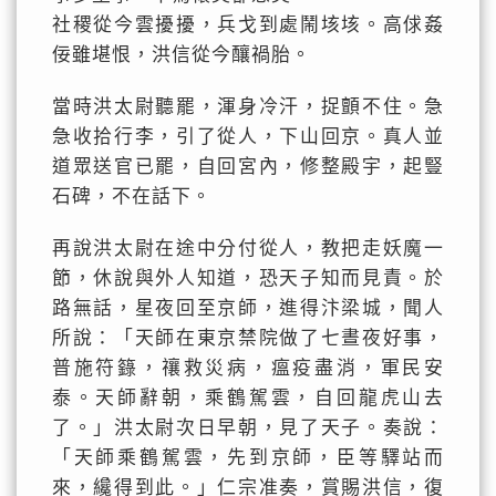
社稷從今雲擾擾，兵戈到處鬧垓垓。高俅姦
佞雖堪恨，洪信從今釀禍胎。
當時洪太尉聽罷，渾身冷汗，捉顫不住。急
急收拾行李，引了從人，下山回京。真人並
道眾送官已罷，自回宮內，修整殿宇，起豎
石碑，不在話下。
再說洪太尉在途中分付從人，教把走妖魔一
節，休說與外人知道，恐天子知而見責。於
路無話，星夜回至京師，進得汴梁城，聞人
所說：「天師在東京禁院做了七晝夜好事，
普施符籙，禳救災病，瘟疫盡消，軍民安
泰。天師辭朝，乘鶴駕雲，自回龍虎山去
了。」洪太尉次日早朝，見了天子。奏說：
「天師乘鶴駕雲，先到京師，臣等驛站而
來，纔得到此。」仁宗准奏，賞賜洪信，復