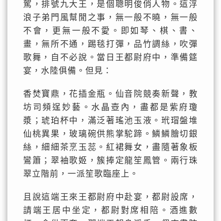
駕，排號九大王，是個聰明俊俏人物。這浮
浪子弟門風幫閒之事，無一般不曉，無一般
不會，更無一般不愛。即如琴、棋、書、
畫，無所不通，踢毯打彈，品竹調絲，吹彈
歌舞，自不必說。當日王都尉府中，準備筵
宴，水陸俱備。但見：
香焚寶鼎，花插金瓶。仙音院競奏新聲，教
坊司頻逞妙藝。水晶壺內，盡都是紫府瓊
漿；琥珀杯中，滿泛著瑤池玉液。玳瑁盤堆
仙桃異果，玻璃碗供熊掌駝蹄。鱗鱗膾切銀
絲，細細茶烹玉蕊。紅裙舞女，盡隨著象板
鸞簫；翠袖歌姬，簇捧定龍笙鳳管。兩行珠
翠立階前，一派笙歌臨座上。
且說這端王來王都尉府中赴宴，都尉設席，
請端王居中坐定，都尉對席相陪。酒進數