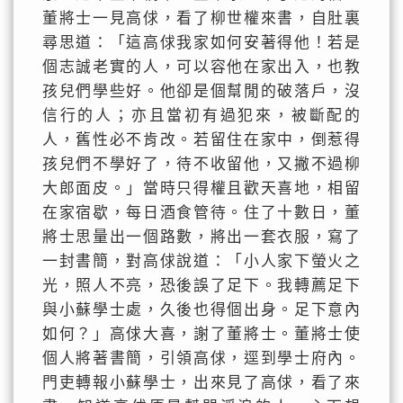
董將士一見高俅，看了柳世權來書，自肚裏
尋思道：「這高俅我家如何安著得他！若是
個志誠老實的人，可以容他在家出入，也教
孩兒們學些好。他卻是個幫閒的破落戶，沒
信行的人；亦且當初有過犯來，被斷配的
人，舊性必不肯改。若留住在家中，倒惹得
孩兒們不學好了，待不收留他，又撇不過柳
大郎面皮。」當時只得權且歡天喜地，相留
在家宿歇，每日酒食管待。住了十數日，董
將士思量出一個路數，將出一套衣服，寫了
一封書簡，對高俅說道：「小人家下螢火之
光，照人不亮，恐後誤了足下。我轉薦足下
與小蘇學士處，久後也得個出身。足下意內
如何？」高俅大喜，謝了董將士。董將士使
個人將著書簡，引領高俅，逕到學士府內。
門吏轉報小蘇學士，出來見了高俅，看了來