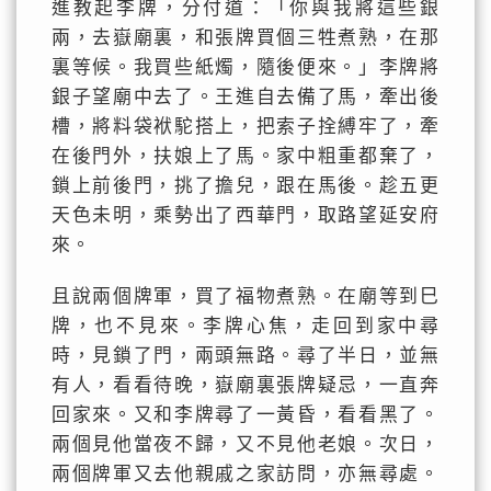
進教起李牌，分付道：「你與我將這些銀
兩，去嶽廟裏，和張牌買個三牲煮熟，在那
裏等候。我買些紙燭，隨後便來。」李牌將
銀子望廟中去了。王進自去備了馬，牽出後
槽，將料袋袱駝搭上，把索子拴縛牢了，牽
在後門外，扶娘上了馬。家中粗重都棄了，
鎖上前後門，挑了擔兒，跟在馬後。趁五更
天色未明，乘勢出了西華門，取路望延安府
來。
且說兩個牌軍，買了福物煮熟。在廟等到巳
牌，也不見來。李牌心焦，走回到家中尋
時，見鎖了門，兩頭無路。尋了半日，並無
有人，看看待晚，嶽廟裏張牌疑忌，一直奔
回家來。又和李牌尋了一黃昏，看看黑了。
兩個見他當夜不歸，又不見他老娘。次日，
兩個牌軍又去他親戚之家訪問，亦無尋處。