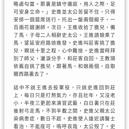
略處勾當。那裏是鎮守邊庭，用人之際，足
可安身立命。」史進並太公苦留不住，只得
安排一個筵席送行。托出一盤兩個緞子，一
百兩花銀謝師。次日，王進收拾了擔兒，備
了馬，子母二人相辭史太公。王進請娘乘了
馬，望延安府路途進發。史進叫莊客挑了擔
兒，親送十里之程，心中難捨。史進當時拜
別了師父，灑淚分手，和莊客自回。王教頭
依舊自挑了擔兒，跟著馬，和娘兩個，自取
關西路裏去了。
話中不說王進去投軍役，只說史進回到莊
上，每日只是打熬氣力，亦且壯年，又沒老
小，半夜三更起來演習武藝，白日裏只在莊
後射弓走馬。不到半載之間，史進父親太公
染病患症，數日不起。史進使人遠近請醫士
看治，不能痊可，嗚呼哀哉，太公歿了。史