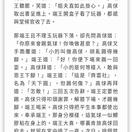
王聽罷，笑道：「姐夫直如此掛心。」高俅
取出書呈進上。端王開盒子看了玩器，都遞
與堂候官收了去。
那端王且不理玉玩器下落，卻先問高俅道：
「你原來會踢氣球！你喚做甚麼？」高俅叉
手跪覆道：「小的叫做高俅，胡亂踢得幾
腳。」端王道：「好！你便下場來踢一回
耍。」高俅拜道：「小的是何等樣人，敢與
恩王下腳！」端王道：「這是『齊雲社』，
名為『天下圓』，但踢何傷？」高俅再拜
道：「怎敢！」三回五次告辭，端王定要他
踢，高俅只得叩頭謝罪，解膝下場。才踢幾
腳，端王喝采。高俅只得把平生本事都使出
來，奉承端王。那身分模樣，這氣球一似鰾
膠粘在身上的。端王大喜，哪裏肯放高俅回
府去，就留在宮中過了一夜。次日，排個筵