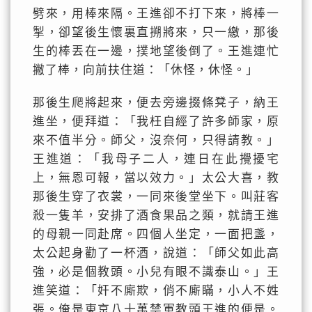
劈來，用棒來隔。王進卻不打下來，將棒一
掣，卻望後生懷裏直搠將來，只一繳，那後
生的棒丟在一邊，撲地望後倒了。王進連忙
撇了棒，向前扶住道：「休怪，休怪。」
那後生爬將起來，便去旁邊掇條凳子，納王
進坐，便拜道：「我枉自經了許多師家，原
來不值半分。師父，沒奈何，只得請教。」
王進道：「我母子二人，連日在此攪擾宅
上，無恩可報，當以效力。」太公大喜，教
那後生穿了衣裳，一同來後堂坐下。叫莊客
殺一隻羊，安排了酒食果品之類，就請王進
的母親一同赴席。四個人坐定，一面把盞，
太公起身勸了一杯酒，說道：「師父如此高
強，必是個教頭。小兒有眼不識泰山。」王
進笑道：「奸不廝欺，俏不廝瞞，小人不姓
張。俺是東京八十萬禁軍教頭王進的便是。