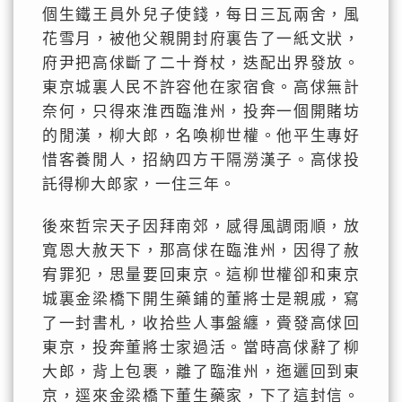
個生鐵王員外兒子使錢，每日三瓦兩舍，風
花雪月，被他父親開封府裏告了一紙文狀，
府尹把高俅斷了二十脊杖，迭配出界發放。
東京城裏人民不許容他在家宿食。高俅無計
奈何，只得來淮西臨淮州，投奔一個開賭坊
的閒漢，柳大郎，名喚柳世權。他平生專好
惜客養閒人，招納四方干隔澇漢子。高俅投
託得柳大郎家，一住三年。
後來哲宗天子因拜南郊，感得風調雨順，放
寬恩大赦天下，那高俅在臨淮州，因得了赦
宥罪犯，思量要回東京。這柳世權卻和東京
城裏金梁橋下開生藥鋪的董將士是親戚，寫
了一封書札，收拾些人事盤纏，賫發高俅回
東京，投奔董將士家過活。當時高俅辭了柳
大郎，背上包裹，離了臨淮州，迤邐回到東
京，逕來金梁橋下董生藥家，下了這封信。