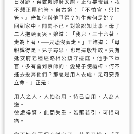
日發跡，得做殿帥府太尉，正待要報讎，我
不想正屬他管。自古道：『不怕官，只怕
管。』俺如何與他爭得？怎生奈何是好？」
回到家中，悶悶不已。對娘說知此事，母子
二人抱頭而哭。娘道：「我兒，三十六著，
走為上著，──只恐沒處走。」王進道：「母
親說得是，兒子尋思，也是這般計較。只有
延安府老種經略相公鎮守邊庭，他手下軍
官，多有曾到京師的，愛兒子使槍棒，何不
逃去投奔他們？那裏是用人去處，足可安身
立命。」正是：
用人之人，人始為用。恃己自用，人為人
送。
彼處得賢，此間失重。若驅若引，可惜可
痛。