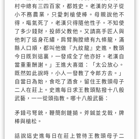
村中總有三四百家，都姓史。老漢的兒子從
小不務農業，只愛刺槍使棒。母親說他不
得，嘔氣死了，老漢只得隨他性子。不知使
了多少錢財，投師父教他。又請高手匠人與
他刺了這身花繡，肩臂胸膛總有九條龍，滿
縣人口順，都叫他做『九紋龍』史進。教頭
今日既到這裏，一發成全了他亦好。老漢自
當重重酬謝。」王進大喜道：「太公放心。
既然如此說時，小人一發教了令郎方去。」
自當日為始，食吃了酒食，留住王教頭母子
二人在莊上。史進每日求王教頭點撥十八般
武藝，一一從頭指教。哪十八般武藝：
矛錘弓弩銃，鞭簡劍鏈撾。斧鋮並戈戟，牌
棒與槍松。
話說這史進每日在莊上管待王教頭母子二