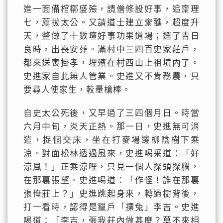
進一面備棺槨盛殮，請僧修設好事，追齋理
七，薦拔太公。又請道士建立齋醮，超度升
天，整做了十數壇好事功果道場；選了吉日
良時，出喪安葬。滿村中三四百史家莊戶，
都來送喪掛孝，埋殯在村西山上祖墳內了。
史進家自此無人管業。史進又不肯務農，只
要尋人使家生，較量槍棒。
自史太公死後，又早過了三四個月日。時當
六月中旬，炎天正熱。那一日，史進無可消
遣，捉個交床，坐在打麥場邊柳陰樹下乘
涼。對面松林透過風來，史進喝采道：「好
涼風！」正乘涼哩，只見一個人探頭探腦，
在那裏張望。史進喝道：「作怪！誰在那裏
張俺莊上？」史進跳起身來，轉過樹背後，
打一看時，認得是獵戶「摽兔」李吉。史進
喝道：「李吉，張我莊內做甚麼？莫不來相