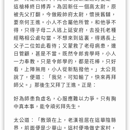
這槍棒終日搏弄。為因新任一個高太尉，原
被先父打翻，今做殿帥府太尉，懷挾舊讎，
要奈何王進。小人不合屬他所管，和他爭不
得，只得子母二人逃上延安府，去投托老種
經略相公處勾當。不想來到這裏，得遇長上
父子二位如此看待；又蒙救了老母病患，連
日管顧，甚是不當。既然令郎肯學時，小人
一力奉教。只是令郎學的，都是花棒，只好
看，上陣無用，小人從新點撥他。」太公見
說了，便道：「我兒，可知輸了，快來再拜
師父。」那後生又拜了王進。正是：
好為師患負虛名，心服應難以力爭。只有胸
中真本事，能令頑劣拜先生。
太公道：「教頭在上，老漢祖居在這華陰縣
界，前面便是少華山。這村便喚做史家村，