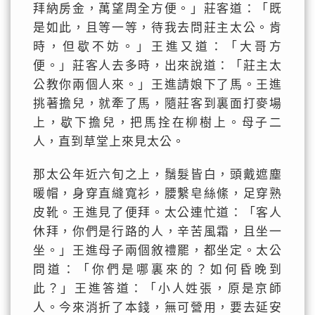
拜納房金，萬望周全方便。」莊客道：「既
是如此，且等一等，待我去問莊主太公。肯
時，但歇不妨。」王進又道：「大哥方
便。」莊客人去多時，出來說道：「莊主太
公教你兩個人來。」王進請娘下了馬。王進
挑著擔兒，就牽了馬，隨莊客到裏面打麥場
上，歇下擔兒，把馬拴在柳樹上。母子二
人，直到草堂上來見太公。
那太公年近六旬之上，鬚髮皆白，頭戴遮塵
暖帽，身穿直縫寬衫，腰繫皂絲絛，足穿熟
皮靴。王進見了便拜。太公連忙道：「客人
休拜，你們是行路的人，辛苦風霜，且坐一
坐。」王進母子兩個敘禮罷，都坐定。太公
問道：「你們是哪裏來的？如何昏晚到
此？」王進答道：「小人姓張，原是京師
人。今來消折了本錢，無可營用，要去延安