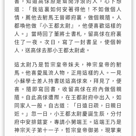
書，知道高俅原是幫閒浮浪的人，心下想
道：「我這裏如何安著得他！不如做個人
情，薦他去駙馬王晉卿府裏，做個親隨。人
都喚他做『小王都太尉』，他便喜歡這樣的
人。」當時回了董將士書札，留高俅在府裏
住了一夜。次日，寫了一封書呈，使個幹
人，送高俅去那小王都太尉處。
這太尉乃是哲宗皇帝妹夫，神宗皇帝的駙
馬。他喜愛風流人物，正用這樣的人。一見
小蘇學士差人持書送這高俅來，拜見了，便
喜。隨即寫回書，收留高俅在府內做個親
隨。自此高俅遭際，在王都尉府中出入，如
同家人一般。自古道：「日遠日疏，日親日
近。」忽一日，小王都太尉慶誕生辰，分付
府中安排筵宴，專請小舅端王。這端王乃是
神宗天子第十一子，哲宗皇帝御弟，現掌東