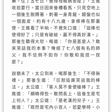
藥。住了五七日，覺得母親病患痊了，王進
收拾要行。當日因來後槽看馬，只見空地上
一個後生脫膊著，刺著一身青龍，銀盤也似
一個面皮，約有十八九歲，拿條棒在那裏
使。王進看了半晌，不覺失口道：「這棒也
使得好了；只是有破綻，贏不得真好漢。」
那後生聽得大怒，喝道：「你是甚麼人？敢
來笑話我的本事？俺經了七八個有名的師
父，我不信倒不如你！你敢和我扠一扠
麼？」
說猶未了，太公到來，喝那後生：「不得無
禮。」那後生道：「叵耐這廝笑話我的棒
法。」太公道：「客人莫不會使槍棒？」王
進道：「頗曉得些。敢問長上，這後生是宅
上何人？」太公道：「是老漢的兒子。」王
進道：「既然是宅內小官人，若愛學時，小