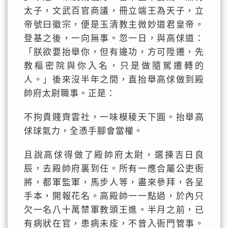
太子，文武百官商議，冊立端王為天子，立
帝號曰徽宗，便是玉清教主微妙道君皇帝。
登基之後，一向無事。忽一日，與高俅道：
「朕欲要抬舉你，但有邊功，方可陞遷，先
教樞密院與你入名，只是做隨駕遷轉的
人。」後來沒半年之間，直抬舉高俅做到殿
帥府太尉職事。正是：
不拘貴賤齊雲社，一味模稜天下圓。抬舉高
俅球氣力，全憑手腳會當權。
且說高俅得做了殿帥府太尉，選揀吉日良
辰，去殿帥府裏到任。所有一應合屬公吏衙
將，都軍監軍，馬步人等，盡來參拜，各呈
手本，開報花名。高殿帥一一點過，於內只
欠一名八十萬禁軍教頭王進。半月之前，已
有病狀在官，患病未痊，不曾入衙門管事。