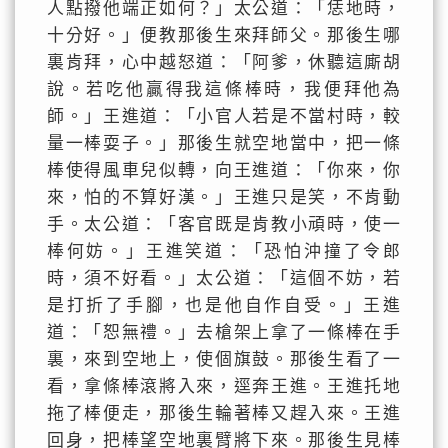
人點撥他端正如何？」太公道：「恁地時，
十分好。」便教那後生來拜師父。那後生哪
裏肯拜，心中越怒道：「阿爹，休聽這廝胡
說。若吃他贏得我這條棒時，我便拜他為
師。」王進道：「小官人若是不當村時，較
量一棒耍子。」那後生就空地當中，把一條
棒使得風車兒似轉，向王進道：「你來，你
來，怕的不算好漢。」王進只是笑，不肯動
手。太公道：「客官既是肯教小頑時，使一
棒何妨。」王進笑道：「恐怕沖撞了令郎
時，須不好看。」太公道：「這個不妨，若
是打折了手腳，也是他自作自受。」王進
道：「恕無禮。」去槍架上拿了一條棒在手
裏，來到空地上，使個旗鼓。那後生看了一
看，拿條棒滾將入來，逕奔王進。王進托地
拖了棒便走，那後生輪著棒又趕入來。王進
回身，把棒望空地裏臂將下來。那後生見棒