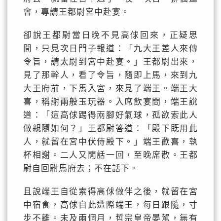
會，專請王都尉宮中赴宴。
卻說王都尉當日晚不見高俅回來，正疑思
間，只見次日門子報道：「九大王差人來傳
令旨，請太尉到宮中赴宴。」王都尉出來，
見了那幹人，看了令旨，隨即上馬，來到九
大王府前，下馬入宮，來見了端王。端王大
喜，稱謝兩般玉玩器。入席飲宴間，端王說
道：「這高俅踢得兩腳好氣球，孤欲索此人
做親隨如何？」王都尉答道：「殿下既用此
人，就留在宮中伏侍殿下。」端王歡喜，執
杯相謝。二人又閒話一回，至晚席散。王都
尉自回駙馬府去；不在話下。
且說端王自從索得高俅做伴之後，就留在宮
中宿食，高俅自此遭際端王，每日跟隨，寸
步不離。未及兩個月，哲宗皇帝晏駕，無有