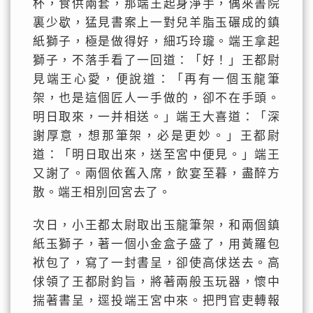
杯，食供兩套，那端王起身淨手，偶來書院
裏少歇，猛見書案上一對兒羊脂玉碾成的鎮
紙獅子，極是做得好，細巧玲瓏。端王拿起
獅子，不落手看了一回道：「好！」王都尉
見端王心愛，便說道：「再有一個玉龍筆
架，也是這個匠人一手做的，卻不在手頭。
明日取來，一并相送。」端王大喜道：「深
謝厚意，想那筆架，必是更妙。」王都尉
道：「明日取出來，送至宮中便見。」端王
又謝了。兩個依舊入席，飲宴至暮，盡醉方
散。端王相別回宮去了。
次日，小王都太尉取出玉龍筆架，和兩個鎮
紙玉獅子，著一個小金盒子盛了，用黃羅包
袱包了，寫了一封書呈，卻使高俅送去。高
俅領了王都尉鈞旨，將著兩般玉玩器，懷中
揣著書呈，逕投端王宮中來。把門官吏轉報