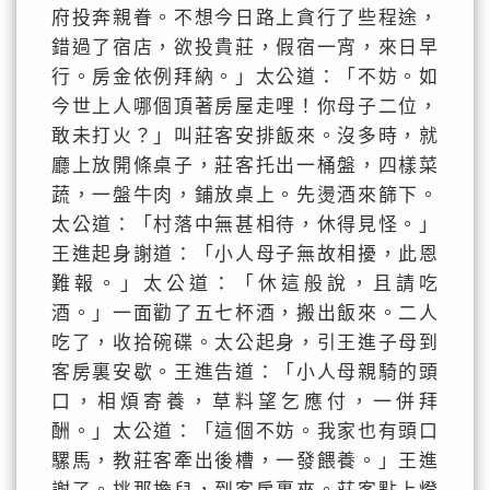
府投奔親眷。不想今日路上貪行了些程途，
錯過了宿店，欲投貴莊，假宿一宵，來日早
行。房金依例拜納。」太公道：「不妨。如
今世上人哪個頂著房屋走哩！你母子二位，
敢未打火？」叫莊客安排飯來。沒多時，就
廳上放開條桌子，莊客托出一桶盤，四樣菜
蔬，一盤牛肉，鋪放桌上。先燙酒來篩下。
太公道：「村落中無甚相待，休得見怪。」
王進起身謝道：「小人母子無故相擾，此恩
難報。」太公道：「休這般說，且請吃
酒。」一面勸了五七杯酒，搬出飯來。二人
吃了，收拾碗碟。太公起身，引王進子母到
客房裏安歇。王進告道：「小人母親騎的頭
口，相煩寄養，草料望乞應付，一併拜
酬。」太公道：「這個不妨。我家也有頭口
騾馬，教莊客牽出後槽，一發餵養。」王進