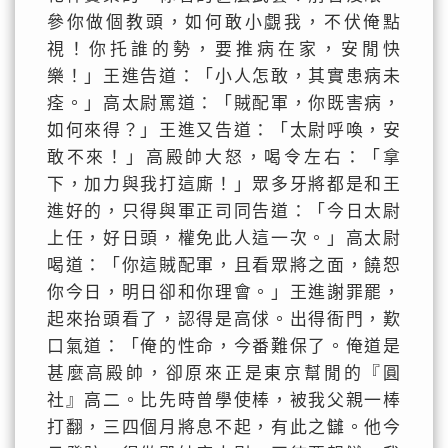
參你做個教頭，如何敢小覷我，不伏俺點
視！你托誰的勢，要推病在家，安閒快
樂！」王進告道：「小人怎敢，其實患病未
痊。」高太尉罵道：「賊配軍，你既害病，
如何來得？」王進又告道：「太尉呼喚，安
敢不來！」高殿帥大怒，喝令左右：「拿
下，加力與我打這廝！」眾多牙將都是和王
進好的，只得與軍正司同告道：「今日太尉
上任，好日頭，權免此人這一次。」高太尉
喝道：「你這賊配軍，且看眾將之面，饒恕
你今日，明日卻和你理會。」王進謝罪罷，
起來抬頭看了，認得是高俅。出得衙門，歎
口氣道：「俺的性命，今番難保了。俺道是
甚麼高殿帥，卻原來正是東京幫閒的『圓
社』高二。比先時曾學使棒，被我父親一棒
打翻，三四個月將息不起，有此之讎。他今