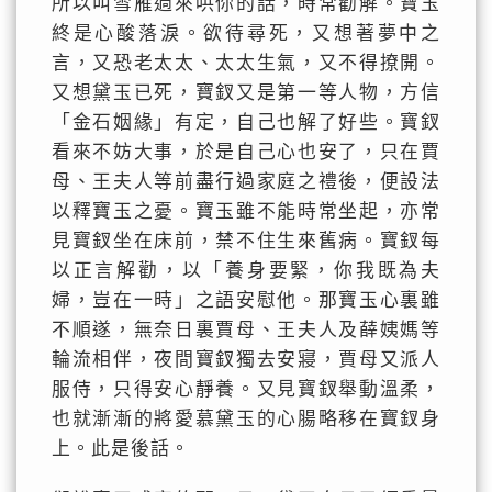
所以叫雪雁過來哄你的話，時常勸解。寶玉
終是心酸落淚。欲待尋死，又想著夢中之
言，又恐老太太、太太生氣，又不得撩開。
又想黛玉已死，寶釵又是第一等人物，方信
「金石姻緣」有定，自己也解了好些。寶釵
看來不妨大事，於是自己心也安了，只在賈
母、王夫人等前盡行過家庭之禮後，便設法
以釋寶玉之憂。寶玉雖不能時常坐起，亦常
見寶釵坐在床前，禁不住生來舊病。寶釵每
以正言解勸，以「養身要緊，你我既為夫
婦，豈在一時」之語安慰他。那寶玉心裏雖
不順遂，無奈日裏賈母、王夫人及薛姨媽等
輪流相伴，夜間寶釵獨去安寢，賈母又派人
服侍，只得安心靜養。又見寶釵舉動溫柔，
也就漸漸的將愛慕黛玉的心腸略移在寶釵身
上。此是後話。