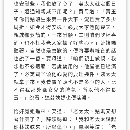
也安慰些，我也放了心了。老太太就定個日
子，還通知親戚不用呢？」賈母道：「寶玉
和你們姑娘生來第一件大事，況且費了多少
周折，如今才得安逸，必要大家熱鬧幾天。
親戚都要請的。一來酬願，二則咱們吃杯喜
酒，也不枉我老人家操了好些心。」薛姨媽
聽著，自然也是喜歡的，便將要辦粧奩的話
也說了一番。賈母道：「咱們親上做親，我
想也不必這麼。若說動用的，他屋裏已經滿
了。必定寶丫頭他心愛的要理幾件，姨太太
就拿了來。我看寶丫頭也不是多心的人，比
不得我那外孫女兒的脾氣，所以他不得長
壽。」說著，連薛姨媽也便落淚。
恰好鳳姐進來，笑道：「老太太、姑媽又想
著什麼了？」薛姨媽道：「我和老太太說起
你林妹妹來，所以傷心。」鳳姐笑道：「老