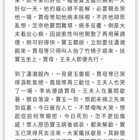
來。如今果然好些。獨是寶玉雖然病勢一天
好似一天，他的癡心總不能解，必要親去哭
他一場。賈母等知他病未除根，不許他胡思
亂想，怎奈他鬱悶難堪，病多反覆。倒是大
夫看出心病，因說索性叫他開散了再用藥調
理，倒可好得快。寶玉聽說，立刻要往瀟湘
館來。賈母等只得叫人抬了竹椅子過來，扶
寶玉坐上，賈母、王夫人即便先行。
到了瀟湘館內，一見黛玉靈柩，賈母等已哭
得淚乾氣絕。鳳姐等再三勸住。王夫人也哭
了一場。李紈便請賈母、王夫人在裏間歇
著，猶自落淚。寶玉一到，想起未病之先來
到這裏，今日屋在人亡，不禁嚎啕大哭。想
起從前何等親密，今日死別，怎不更加傷
感！眾人原恐寶玉病後過哀，都來解勸。寶
玉已哭得死去活來，大家攙扶歇息。其餘隨