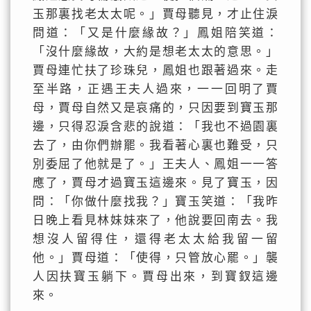
玉那裏找老太太呢。」賈母聽見，才止住淚
問道：「又是什麼緣故？」鳳姐陪笑道：
「沒什麼緣故，大約是想老太太的意思。」
賈母連忙扶了珍珠兒，鳳姐也跟著過來。走
至半路，正遇王夫人過來，一一回明了賈
母，賈母自然又是哀痛的，只因要到寶玉那
邊，只得忍淚含悲的說道：「我也不過園裏
去了，由你們辦罷。我看著心裏也難受，只
別委屈了他就是了。」王夫人、鳳姐一一答
應了，賈母才過寶玉這邊來。見了寶玉，因
問：「你做什麼找我？」寶玉笑道：「我昨
日晚上看見林妹妹來了，他說要回南去。我
想沒人留得住，還得老太太給我留一留
他。」賈母道：「使得，只管放心罷。」襲
人因扶寶玉躺下。賈母出來，到寶釵這邊
來。