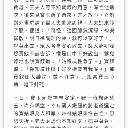
賈母、王夫人等不知寶釵的用意，深怪他造
次，後來見寶玉醒了過來，方才放心，立刻
到外書房請了畢大夫進來診視。大夫進來診
了脈，便道：「奇怪！這回脈氣沉靜，神安
鬱散，明日進調理的藥，就可以望好了。」
說著出去。眾人各自安心散去。襲人起初深
怨寶釵不該告訴，惟是口中不好說出。鶯兒
背地也說寶釵道：「姑娘忒性急了。」寶釵
道：「你知道什麼！好歹橫豎有我呢。」那
寶釵任人誹謗，並不介意，只窺察寶玉心
病，暗下針砭。
一日，寶玉漸覺神志安定。雖一時想起黛
玉，尚有糊塗。幸有襲人緩緩的將老爺選定
的寶姑娘為人和厚，嫌林姑娘秉性古怪，原
恐夭折。老太太恐你不知好歹，病中著急，