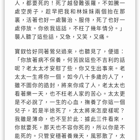
人，都要死的！死了越發難張羅，不如騰一
處空房子，趁早把我和林妹妹兩個抬在那
裏，活著也好一處醫治、服侍，死了也好一
處停放。你依我這話，不枉了幾年情分。」
襲人聽了這些話，又急，又笑，又痛。
寶釵恰好同著鶯兒過來，也聽見了，便道：
「你放著病不保養，何苦說這些不吉利的話
呢？老太太才安慰了些，你又生出事來。老
太太一生疼你一個，如今八十多歲的人了，
雖不圖你的誥封，將來你成了人，老太太也
看著樂一天，也不枉老人家的苦心。太太更
是不必說了，一生的心血，撫養了你這一個
兒子，若是半途死了，太太將來怎麼樣呢？
我雖是薄命，也不至於此：據此三件看來，
你就要死，那天也不容你死的，所以你是不
能死的。只管安穩著養幾天，風邪散了，太