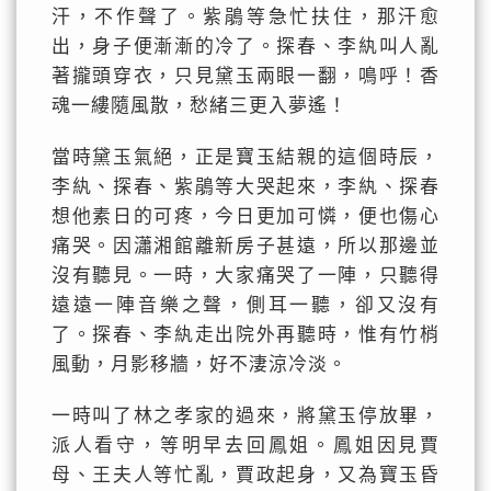
汗，不作聲了。紫鵑等急忙扶住，那汗愈
出，身子便漸漸的冷了。探春、李紈叫人亂
著攏頭穿衣，只見黛玉兩眼一翻，鳴呼！香
魂一縷隨風散，愁緒三更入夢遙！
當時黛玉氣絕，正是寶玉結親的這個時辰，
李紈、探春、紫鵑等大哭起來，李紈、探春
想他素日的可疼，今日更加可憐，便也傷心
痛哭。因瀟湘館離新房子甚遠，所以那邊並
沒有聽見。一時，大家痛哭了一陣，只聽得
遠遠一陣音樂之聲，側耳一聽，卻又沒有
了。探春、李紈走出院外再聽時，惟有竹梢
風動，月影移牆，好不淒涼冷淡。
一時叫了林之孝家的過來，將黛玉停放畢，
派人看守，等明早去回鳳姐。鳳姐因見賈
母、王夫人等忙亂，賈政起身，又為寶玉昏