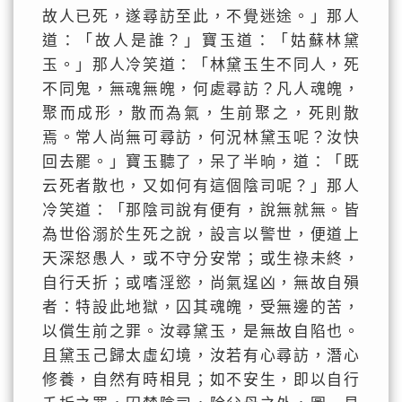
故人已死，遂尋訪至此，不覺迷途。」那人
道：「故人是誰？」寶玉道：「姑蘇林黛
玉。」那人冷笑道：「林黛玉生不同人，死
不同鬼，無魂無魄，何處尋訪？凡人魂魄，
聚而成形，散而為氣，生前聚之，死則散
焉。常人尚無可尋訪，何況林黛玉呢？汝快
回去罷。」寶玉聽了，呆了半晌，道：「既
云死者散也，又如何有這個陰司呢？」那人
冷笑道：「那陰司說有便有，說無就無。皆
為世俗溺於生死之說，設言以警世，便道上
天深怒愚人，或不守分安常；或生祿未終，
自行夭折；或嗜淫慾，尚氣逞凶，無故自殞
者：特設此地獄，囚其魂魄，受無邊的苦，
以償生前之罪。汝尋黛玉，是無故自陷也。
且黛玉己歸太虛幻境，汝若有心尋訪，潛心
修養，自然有時相見；如不安生，即以自行