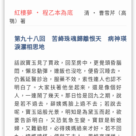
紅樓夢 ‧ 程乙本為底
清 ‧ 曹雪芹（高
鶚）著
第九十八回 苦絳珠魂歸離恨天 病神瑛
淚灑相思地
話說寶玉見了賈政，回至房中，更覺頭昏腦
悶，懶怠動彈，連飯也沒吃，便昏沉睡去。
仍舊延醫診治，服藥不效，索性連人也認不
明白了。大家扶著他坐起來，還是像個好
人，一連鬧了幾天。那日恰是回九之期，說
是若不過去，薛姨媽臉上過不去；若說去
呢，寶玉這般光景，明知是為黛玉而起，欲
要告訴明白，又恐氣急生變。寶釵是新媳
婦，又難勸慰，必得姨媽過來才好。若不回