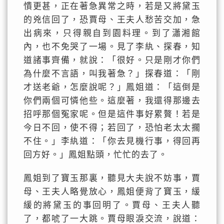
憒更甚，正在著急異常之時，若是又將黛玉
的兇信回了，恐賈母、王夫人愁苦交加，急
出病來，只得親自到園料理。到了瀟湘館
內，也不免哭了一場。見了李紈、探春，知
道諸事齊備，就說：「很好。只是剛才你們
為什麼不言語，叫我著急？」探春道：「剛
才送老爺，怎麼說呢？」鳳姐道：「這倒是
你們兩個可憐他些。這麼著，我還得那邊去
招呼那個冤家呢。但是這件事好累贅！若是
今日不回，使不得；若回了，恐怕老太太擱
不住。」李紈道：「你去見機行事，得回再
回方好。」鳳姐點頭，忙忙的去了。
鳳姐到了寶玉那裏，聽見大夫說不妨事，賈
母、王夫人略覺放心，鳳姐便背了寶玉，緩
緩的將黛玉的事回明了。賈母、王夫人聽
了，都唬了一大跳。賈母眼淚交流，說道：