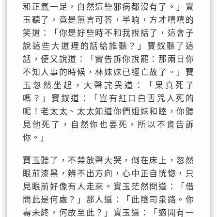
和正氣一足，自然這些邪病都沒有了。」寶
玉聽了，竟是無言可答，半晌，方才嘻嘻的
笑道：「你是好些時不和我說話了，這會子
說這些大道理的話給誰聽？」寶釵聽了這
話，便又說道：「實告訴你說罷：那兩日你
不知人事的時候，林妹妹已經亡故了。」寶
玉忽然坐起，大聲詫異道：「果真死了
嗎？」寶釵道：「豈有紅口白舌咒人死的
呢！老太太、太太知道你們姐妹和睦，你聽
見他死了，自然你也要死，所以不肯告訴
你。」
寶玉聽了，不禁放聲大哭，倒在床上，忽然
眼前漆黑，辨不出方向，心中正自恍惚，只
見眼前好像有人走來。寶玉茫然問道：「借
問此是何處？」那人道：「此陰司泉路。你
壽未終，何故至此？」寶玉道：「適聞有一