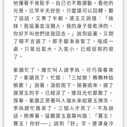
他攥著不肯鬆手，自己也不敢挪動。看他的
光景，比早半天好些，只當還可以回轉，聽
了這話，又寒了半截。黛玉又說道：「妹
妹！我這裏並沒親人，我的身子是乾淨的，
你好歹叫他們送我回去。」說到這裏，又閉
了眼不言語了。那手腳漸漸緊了，喘成一
處，只是出氣大，入氣小，已經促疾的很
了。
紫鵑忙了，連忙叫人請李紈，可巧探春來
了。紫鵑見了，忙道：「三姑娘！瞧瞧林姑
娘罷！」說著，淚如雨下。探春過來，摸了
摸黛玉的手，已經涼了，連目光也都散了。
探春、紫鵑正哭著叫人端水來給黛玉擦洗，
李紈趕忙進來了。三個人才見了，不及說
話。剛擦著，猛聽黛玉直聲叫道：「寶玉！
寶玉！你好──」說到「好」字，便渾身冷