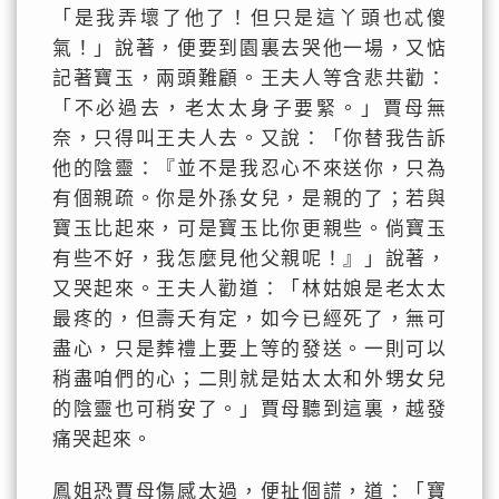
「是我弄壞了他了！但只是這丫頭也忒傻
氣！」說著，便要到園裏去哭他一場，又惦
記著寶玉，兩頭難顧。王夫人等含悲共勸：
「不必過去，老太太身子要緊。」賈母無
奈，只得叫王夫人去。又說：「你替我告訴
他的陰靈：『並不是我忍心不來送你，只為
有個親疏。你是外孫女兒，是親的了；若與
寶玉比起來，可是寶玉比你更親些。倘寶玉
有些不好，我怎麼見他父親呢！』」說著，
又哭起來。王夫人勸道：「林姑娘是老太太
最疼的，但壽夭有定，如今已經死了，無可
盡心，只是葬禮上要上等的發送。一則可以
稍盡咱們的心；二則就是姑太太和外甥女兒
的陰靈也可稍安了。」賈母聽到這裏，越發
痛哭起來。
鳳姐恐賈母傷感太過，便扯個謊，道：「寶