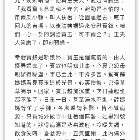
九，姨媽嗔怪。便與王夫人、鳳姐商議道：
「我看寶玉竟是魂不守舍，起動是不怕的。
用兩乘小轎，叫人扶著，從園裏過去，應了
回九的吉期。以後請姨媽過來安慰寶釵，咱
們一心一計的調治寶玉，可不兩全？」王夫
人答應了，即刻預備。
幸虧寶釵是新媳婦，寶玉是個瘋傻的，由人
掇弄過去了，寶釵也明知其事，心裏只怨母
親辦得糊塗，事已至此，不肯多言。獨有薛
姨媽看見寶玉這般光景，心裏懊悔，只得草
草完事。回家，寶玉越加沉重，次日連起坐
都不能了，日重一日，甚至湯水不進。薛姨
媽等忙了手腳，各處遍請名醫，皆不識病
源。只有城外破寺中住著個窮醫，姓畢別號
知菴的，診得病源是悲喜激射，冷暖失調，
飲食失時，憂忿滯中，正氣壅閉：此內傷外