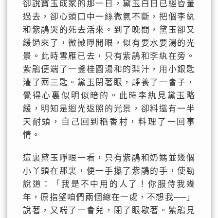
卻說寶玉成家的那一日，黛玉白日已經昏暈
過去，卻心頭口中一絲微氣不斷，把個李紈
和紫鵑哭的死去活來。到了晚間，黛玉卻又
緩過來了，微微睜開眼，似有要水要湯的光
景。此時雪雁已去，只有紫鵑和李紈在旁。
紫鵑便端了一盞桂圓湯和的梨汁，用小銀匙
灌了兩三匙。黛玉閉著眼，靜養了一會子，
覺得心裏似明似暗的。此時李紈見黛玉略
緩，明知是迴光返照的光景，卻料還有一半
天耐頭，自己回到稻香村，料理了一回事
情。
這裏黛玉睜眼一看，只有紫鵑和奶媽並幾個
小丫頭在那裏，便一手攥了紫鵑的手，使勁
說道：「我是不中用的人了！你服侍我幾
年，原指望咱們兩個總在一處，不想我──」
說著，又喘了一會兒，閉了眼歇著。紫鵑見