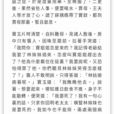
感之症。於是度量用藥。至晚服了，二更
後，果然省些人事，便要喝水。賈母、王夫
人等才放了心，請了薛姨媽帶了寶釵，都到
賈母那裏，暫且歇息。
寶玉片時清楚，自料難保，見諸人散後，房
中只有襲人，因喚至跟前，拉著手哭道：
「我問你：寶姐姐怎麼來的？我記得老爺給
我娶了林妹妹過來，怎麼叫寶姐姐趕出去
了？他為什麼霸住在這裏？我要說呢，又恐
怕得罪了他。你們聽見林妹妹哭得怎麼樣
了？」襲人不敢明說，只得答道：「林姑娘
病著呢。」寶玉道：「我瞧瞧他去。」說
著，想要起來，哪知連日飲食不進，身子不
能動轉，便哭道：「我要死了！我有一句心
裏的話，只求你回明老太太：橫豎林妹妹也
是要死的，我如今也不能保，兩處兩個病