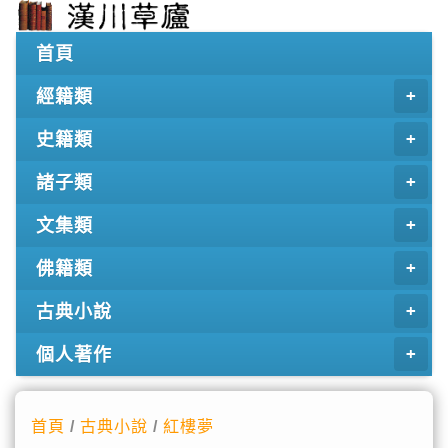
首頁
經籍類
史籍類
諸子類
文集類
佛籍類
古典小說
個人著作
首頁
/
古典小說
/
紅樓夢