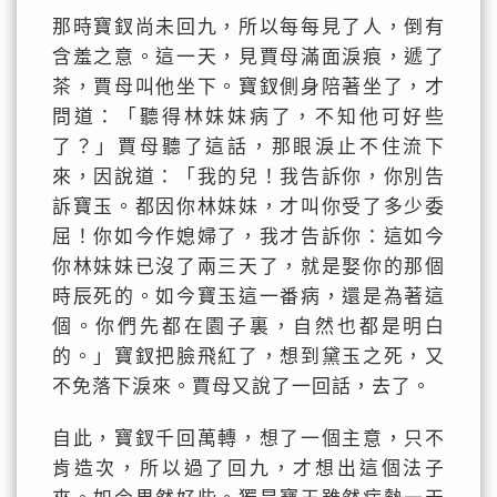
那時寶釵尚未回九，所以每每見了人，倒有
含羞之意。這一天，見賈母滿面淚痕，遞了
茶，賈母叫他坐下。寶釵側身陪著坐了，才
問道：「聽得林妹妹病了，不知他可好些
了？」賈母聽了這話，那眼淚止不住流下
來，因說道：「我的兒！我告訴你，你別告
訴寶玉。都因你林妹妹，才叫你受了多少委
屈！你如今作媳婦了，我才告訴你：這如今
你林妹妹已沒了兩三天了，就是娶你的那個
時辰死的。如今寶玉這一番病，還是為著這
個。你們先都在園子裏，自然也都是明白
的。」寶釵把臉飛紅了，想到黛玉之死，又
不免落下淚來。賈母又說了一回話，去了。
自此，寶釵千回萬轉，想了一個主意，只不
肯造次，所以過了回九，才想出這個法子