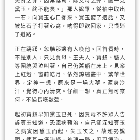
夭折之罪，囚禁陰司，除父母之外，圖一見
黛玉，終不能矣。」那人說畢，從袖中取出
一石，向寶玉心口擲來。寶玉聽了這話，又
被這石子打著心窩，唬得即欲回家，只恨迷
了道路。
正在躊躇，忽聽那邊有人喚他。回首看時，
不是別人，只見賈母、王夫人、寶釵、襲人
等圍繞哭泣叫著，自己仍舊躺在床上。見案
上紅燈，窗前皓月，依然錦繡叢中，繁華世
界。定神一想，原來是一場大夢。渾身冷
汗，覺得心內清爽。仔細一想，真正無可奈
何，不過長嘆數聲。
起初寶釵早知黛玉已死，因賈母不許眾人告
訴寶玉知道，恐添病難治，自己卻深知寶玉
之病實因黛玉而起，失玉次之，故趁勢說
明，使其一痛決絕，神魂一歸，庶可療治。