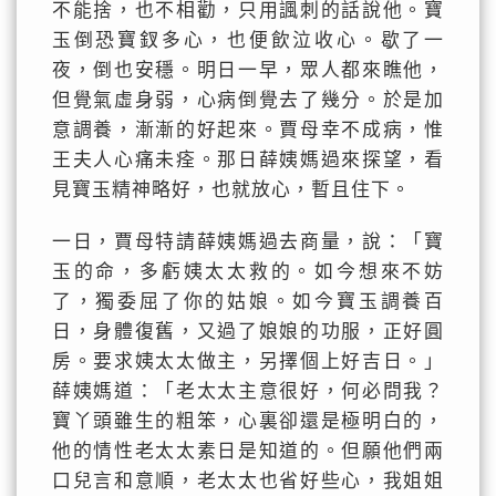
不能捨，也不相勸，只用諷刺的話說他。寶
玉倒恐寶釵多心，也便飲泣收心。歇了一
夜，倒也安穩。明日一早，眾人都來瞧他，
但覺氣虛身弱，心病倒覺去了幾分。於是加
意調養，漸漸的好起來。賈母幸不成病，惟
王夫人心痛未痊。那日薛姨媽過來探望，看
見寶玉精神略好，也就放心，暫且住下。
一日，賈母特請薛姨媽過去商量，說：「寶
玉的命，多虧姨太太救的。如今想來不妨
了，獨委屈了你的姑娘。如今寶玉調養百
日，身體復舊，又過了娘娘的功服，正好圓
房。要求姨太太做主，另擇個上好吉日。」
薛姨媽道：「老太太主意很好，何必問我？
寶丫頭雖生的粗笨，心裏卻還是極明白的，
他的情性老太太素日是知道的。但願他們兩
口兒言和意順，老太太也省好些心，我姐姐