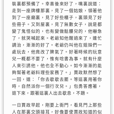
裝裏都預備了。幸喜後來好了，嘴裏說道：
走到一座牌樓那裏，見了一個姑娘，領著他
到了一座廟裏，見了好些櫃子，裏頭見了好
些冊子。又到屋裏，見了無數女子，說是都
變了鬼怪似的，也有變做骷髏兒的，他嚇急
了，就哭喊起來。老爺知他醒過來了，連忙
調治，漸漸的好了。老爺仍叫他在姐妹們一
處玩去，他竟改了脾氣了。好著時候的玩意
兒一概都不要了，惟有唸書為事。就有什麼
人來引誘他，他也全不動心。如今漸漸的能
夠幫著老爺料理些家務了。」賈政默然想了
一回，道：「你去歇歇去罷。等這裏用著你
時，自然派你一個行次兒。」包勇答應著，
退下來，跟著這裏人出去歇息，不題。
一日賈政早起，剛要上衙門，看見門上那些
人在那裏交頭接耳，好像要使賈政知道的似