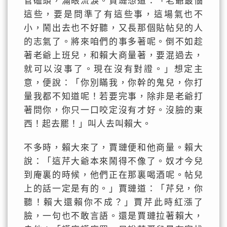
管磕頭，滿眼流淚。賈璉想道：「老爺最惱
這些，要是問準了有這些事，這場氣也不
小，鬧出去也不好聽，又長那個貼帖兒的人
的志氣了。將來咱們的事多著呢。倒不如趁
著老爺上班兒，和賴大商量著，要混過去，
就可以沒事了。現在沒有對證。」想定主
意，便說：「你別瞞我，你幹的鬼兒，你打
量我都不知道呢！若要完事，除非是老爺打
著問你，你只一口咬定沒有才好。沒臉的東
西！起去罷！」叫人去叫賴大。
不多時，賴大來了，賈璉便和他商量。賴大
說：「這芹大爺本來鬧得不像了。奴才今兒
到庵裏的時候，他們正在那裏喝酒呢。帖兒
上的話一定是有的。」賈璉道：「芹兒，你
聽！賴大還賴你不成？」賈芹此時紅漲了
臉，一句也不敢言語。還是賈璉拉著賴大，