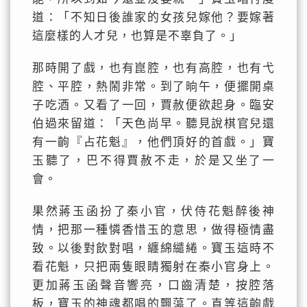
道：「不知日後誰家的女孩兒嫁他？要嫁著
這麼樣的人才兒，也算是不辜負了。」
那時開了戲，也有崑腔，也有高腔，也有弋
腔、平腔，熱鬧非常。到了晌午，便擺開桌
子吃酒。又看了一回，賈赦便欲起身。臨安
伯過來留道：「天色尚早。聽見說棋官兒還
有一齣『占花魁』，他們頂好的首戲。」寶
玉聽了，巴不得賈赦不走，於是又坐了一
會。
果然蔣玉函扮了秦小官，伏侍花魁醉後神
情，把那一種憐香惜玉的意思，做得極情盡
致。以後對飲對唱，纏綿繾綣。寶玉這時不
看花魁，只把兩隻眼睛獨射在秦小官身上。
更加蔣玉函聲音響亮，口齒清楚，按腔落
板，寶玉的神魂都唱的飄蕩了。直等這齣戲