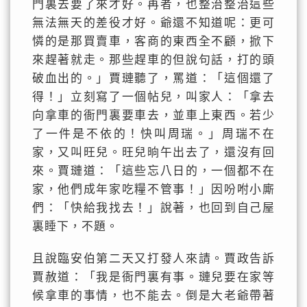
門裏去要了來才好。再者，也整治整治這些
無法無天的差役才好。爺還不知道呢：更可
憐的是那買賣車，客商的東西全不顧，掀下
來趕著就走。那些趕車的但說句話，打的頭
破血出的。」賈璉聽了，罵道：「這個還了
得！」立刻寫了一個帖兒，叫家人：「拿去
向拿車的衙門裏要車去，並車上東西。若少
了一件是不依的！快叫周瑞。」周瑞不在
家，又叫旺兒。旺兒晌午出去了，還沒有回
來。賈璉道：「這些忘八日的，一個都不在
家，他們成年家吃糧不管事！」因吩咐小廝
們：「快給我找去！」說著，也回到自己屋
裏睡下，不題。
且說臨安伯第二天又打發人來請。賈政告訴
賈赦道：「我是衙門裏有事。璉兒要在家等
候拿車的事情，也不能去。倒是大老爺帶著