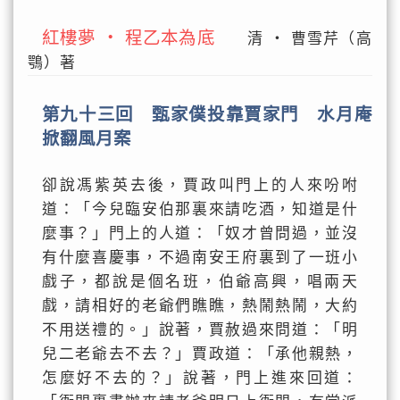
紅樓夢 ‧ 程乙本為底
清 ‧ 曹雪芹（高
鶚）著
第九十三回 甄家僕投靠賈家門 水月庵
掀翻風月案
卻說馮紫英去後，賈政叫門上的人來吩咐
道：「今兒臨安伯那裏來請吃酒，知道是什
麼事？」門上的人道：「奴才曾問過，並沒
有什麼喜慶事，不過南安王府裏到了一班小
戲子，都說是個名班，伯爺高興，唱兩天
戲，請相好的老爺們瞧瞧，熱鬧熱鬧，大約
不用送禮的。」說著，賈赦過來問道：「明
兒二老爺去不去？」賈政道：「承他親熱，
怎麼好不去的？」說著，門上進來回道：