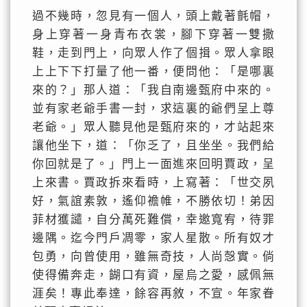
過不幾時，忽見有一個人，頭上戴著氈帽，
身上穿著一身青布衣裳，腳下穿著一雙撒
鞋，走到門上，向眾人作了個揖。眾人拿眼
上上下下打量了他一番，便問他：「是哪裏
來的？」那人道：「我自南邊甄府中來的。
並有家老爺手書一封，求這裏的爺們呈上尊
老爺。」眾人聽見他是甄府來的，才站起來
讓他坐下，道：「你乏了，且坐坐。我們給
你回就是了。」門上一面進來回明賈政，呈
上來書。賈政拆來看時，上寫著：「世交夙
好，氣誼素敦，遙仰襜帷，不勝依切！弟因
菲材獲譴，自分萬死難償，幸邀寬宥，待罪
邊隅。迄今門戶凋零，家人星散。所有奴才
包勇，向曾使用，雖無奇技，人尚愨實。倘
使得備奔走，餬口有資，屋烏之愛，感佩無
涯矣！專此奉達，餘容再敘，不宣。年家眷