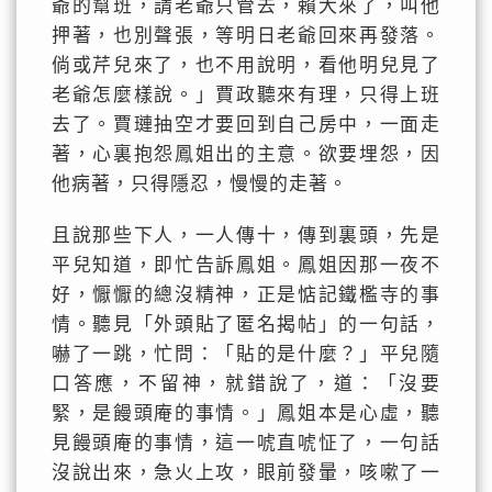
爺的幫班，請老爺只管去，賴大來了，叫他
押著，也別聲張，等明日老爺回來再發落。
倘或芹兒來了，也不用說明，看他明兒見了
老爺怎麼樣說。」賈政聽來有理，只得上班
去了。賈璉抽空才要回到自己房中，一面走
著，心裏抱怨鳳姐出的主意。欲要埋怨，因
他病著，只得隱忍，慢慢的走著。
且說那些下人，一人傳十，傳到裏頭，先是
平兒知道，即忙告訴鳳姐。鳳姐因那一夜不
好，懨懨的總沒精神，正是惦記鐵檻寺的事
情。聽見「外頭貼了匿名揭帖」的一句話，
嚇了一跳，忙問：「貼的是什麼？」平兒隨
口答應，不留神，就錯說了，道：「沒要
緊，是饅頭庵的事情。」鳳姐本是心虛，聽
見饅頭庵的事情，這一唬直唬怔了，一句話
沒說出來，急火上攻，眼前發暈，咳嗽了一