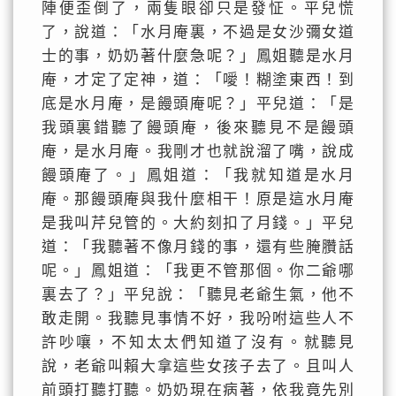
陣便歪倒了，兩隻眼卻只是發怔。平兒慌
了，說道：「水月庵裏，不過是女沙彌女道
士的事，奶奶著什麼急呢？」鳳姐聽是水月
庵，才定了定神，道：「噯！糊塗東西！到
底是水月庵，是饅頭庵呢？」平兒道：「是
我頭裏錯聽了饅頭庵，後來聽見不是饅頭
庵，是水月庵。我剛才也就說溜了嘴，說成
饅頭庵了。」鳳姐道：「我就知道是水月
庵。那饅頭庵與我什麼相干！原是這水月庵
是我叫芹兒管的。大約刻扣了月錢。」平兒
道：「我聽著不像月錢的事，還有些腌臢話
呢。」鳳姐道：「我更不管那個。你二爺哪
裏去了？」平兒說：「聽見老爺生氣，他不
敢走開。我聽見事情不好，我吩咐這些人不
許吵嚷，不知太太們知道了沒有。就聽見
說，老爺叫賴大拿這些女孩子去了。且叫人
前頭打聽打聽。奶奶現在病著，依我竟先別