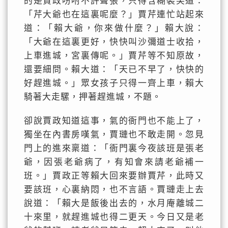
的是賈政吩咐不許聲張，只得含糊裝笑道：
「芹大爺也在這裏呢麼？」賈芹連忙站起來
道：「賴大爺，你來做什麼？」賴大說：
「大爺在這裏更好，快快叫沙彌道士收拾，
上車進城，宮裏傳呢。」賈芹等不知原故，
還要細問。賴大道：「天已不早了，快快的
好趕進城。」眾女孩子只得一齊上車，賴大
騎著大走騾，押著趕進城，不題。
卻說賈政知道這事，氣的衙門也不能上了，
獨坐在內書房嘆氣，賈璉也不敢走開。忽見
門上的進來稟道：「衙門裏今夜該班是張老
爺，因張老爺病了，有知會來請老爺補一
班。」賈政正等賴大回來要辦賈芹，此時又
要該班，心裏納悶，也不言語。賈璉走上去
說道：「賴大是飯後出去的，水月庵離城二
十來里，就趕進城也得二更天。今日又是老