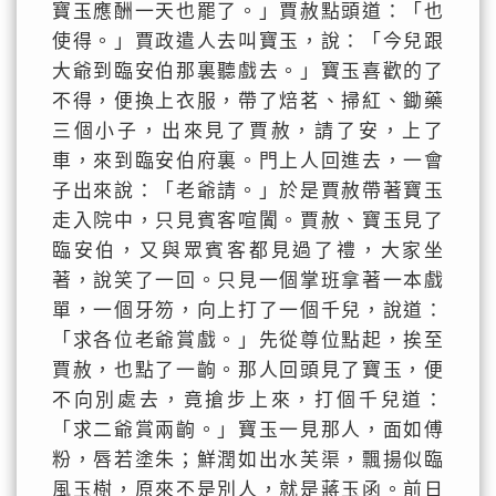
寶玉應酬一天也罷了。」賈赦點頭道：「也
使得。」賈政遣人去叫寶玉，說：「今兒跟
大爺到臨安伯那裏聽戲去。」寶玉喜歡的了
不得，便換上衣服，帶了焙茗、掃紅、鋤藥
三個小子，出來見了賈赦，請了安，上了
車，來到臨安伯府裏。門上人回進去，一會
子出來說：「老爺請。」於是賈赦帶著寶玉
走入院中，只見賓客喧闐。賈赦、寶玉見了
臨安伯，又與眾賓客都見過了禮，大家坐
著，說笑了一回。只見一個掌班拿著一本戲
單，一個牙笏，向上打了一個千兒，說道：
「求各位老爺賞戲。」先從尊位點起，挨至
賈赦，也點了一齣。那人回頭見了寶玉，便
不向別處去，竟搶步上來，打個千兒道：
「求二爺賞兩齣。」寶玉一見那人，面如傅
粉，唇若塗朱；鮮潤如出水芙渠，飄揚似臨
風玉樹，原來不是別人，就是蔣玉函。前日