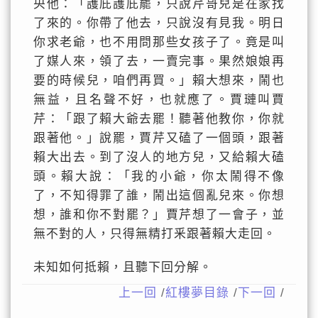
央他：「護庇護庇罷，只說芹哥兒是在家找
了來的。你帶了他去，只說沒有見我。明日
你求老爺，也不用問那些女孩子了。竟是叫
了媒人來，領了去，一賣完事。果然娘娘再
要的時候兒，咱們再買。」賴大想來，鬧也
無益，且名聲不好，也就應了。賈璉叫賈
芹：「跟了賴大爺去罷！聽著他教你，你就
跟著他。」說罷，賈芹又磕了一個頭，跟著
賴大出去。到了沒人的地方兒，又給賴大磕
頭。賴大說：「我的小爺，你太鬧得不像
了，不知得罪了誰，鬧出這個亂兒來。你想
想，誰和你不對罷？」賈芹想了一會子，並
無不對的人，只得無精打釆跟著賴大走回。
未知如何抵賴，且聽下回分解。
上一回
/
紅樓夢目錄
/
下一回
/