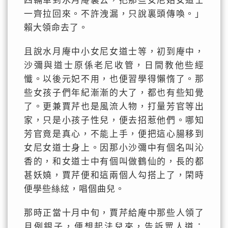
四輛車到水月庵裏去，把那些女尼姑女道士
一齊拉回來。不許洩漏，只說裏頭傳喚。」
賴大領命去了。
且說水月庵中小女尼女道士等，初到庵中，
沙彌與道士原係老尼收管，日間教他些經
懺。以後元妃不用，也便習學得懶惰了。那
些女孩子們年紀漸漸的大了，都也有些知覺
了。更兼賈芹也是風流人物，打量芳官等出
家，只是小孩子性兒，便去招惹他們。哪知
芳官竟是真心，不能上手，便把這心腸移到
女尼女道士身上。因那小沙彌中有個名叫沁
香的，和女道士中有個叫做鶴仙的，長的都
甚妖嬈，賈芹便和這兩個人勾搭上了，閑時
便學些絲絃，唱個曲兒。
那時正當十月中旬，賈芹給庵中那些人領了
月例銀子，便想起法兒來，告訴眾人道：