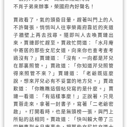
不肖子弟來辦事，榮國府內好聲名！
賈政看了，氣的頭昏目暈，趕著叫門上的人
不許聲張，悄悄叫人往寧榮兩府靠近的夾道
子牆壁上再去找尋。隨即叫人去喚賈璉出
來，賈璉即忙趕至。賈政忙問道：「水月庵
中寄居的那些女尼女道，向來你也查考查考
過沒有？」賈璉道：「沒有，一向都是芹兒
在那裏照管。」賈政道：「你知道芹兒照管
得來照管不來？」賈璉道：「老爺既這麼
說，想來芹兒必有不妥當的地方兒。」賈政
歎道：「你瞧瞧這個帖兒寫的是什麼。」賈
璉一看道：「有這樣事麼！」正說著，只見
賈蓉走來，拿著一封書子，寫著「二老爺密
啟」。打開看時，也是無頭榜一張，與門上
所貼的話相同。賈政道：「快叫賴大帶了三