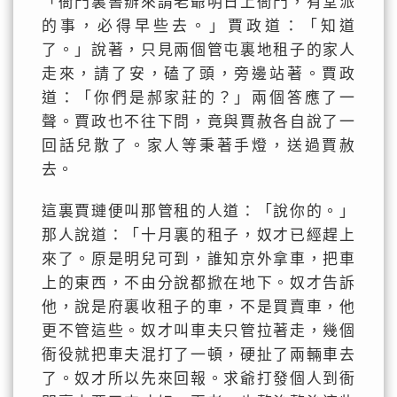
「衙門裏書辦來請老爺明日上衙門，有堂派
的事，必得早些去。」賈政道：「知道
了。」說著，只見兩個管屯裏地租子的家人
走來，請了安，磕了頭，旁邊站著。賈政
道：「你們是郝家莊的？」兩個答應了一
聲。賈政也不往下問，竟與賈赦各自說了一
回話兒散了。家人等秉著手燈，送過賈赦
去。
這裏賈璉便叫那管租的人道：「說你的。」
那人說道：「十月裏的租子，奴才已經趕上
來了。原是明兒可到，誰知京外拿車，把車
上的東西，不由分說都掀在地下。奴才告訴
他，說是府裏收租子的車，不是買賣車，他
更不管這些。奴才叫車夫只管拉著走，幾個
衙役就把車夫混打了一頓，硬扯了兩輛車去
了。奴才所以先來回報。求爺打發個人到衙