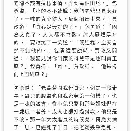
老爺不該有這樣事情，弄到這個田地。」包
勇道：「小的本不敢說：我們老爺只是太好
了，一味的真心待人，反倒招出事來。」賈
政道：「真心是最好的了。」包勇道：「因
為太真了，人人都不喜歡，討人厭煩是有
的。」賈政笑了一笑道：「既這樣，皇天自
然不負他的。」包勇還要說時，賈政又問
道：「我聽見說你們家的哥兒不是也叫寶玉
麼？」包勇道：「是。」賈政道：「他還肯
向上巴結麼？」
包勇道：「老爺若問我們哥兒，倒是一段奇
事。哥兒的脾氣也和我家老爺一個樣子，也
是一味的誠實，從小兒只愛和那些姐妹們在
一處玩。老爺、太太也狠打過幾次，他只是
不改。那一年太太進京的時候兒，哥兒大病
了一場，已經死了半日，把老爺幾乎急死，