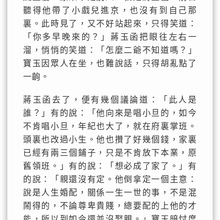
聽得他帶了小戲兒進京，也沒有到自己那
裏。此時見了，又不好站起來，只得笑道：
「你多早晚來的？」蔣玉函把眼往左右一
溜，悄悄的笑道：「怎麼二爺不知道嗎？」
寶玉因眾人在坐，也難說話，只得胡亂點了
一齣。
蔣玉函去了，便有幾個議論道：「此人是
誰？」有的說：「他向來是唱小旦的，如今
不肯唱小旦，年紀也大了，就在府裏掌班。
頭裏也改過小生。他也攢了好幾個錢，家裏
已經有兩三個鋪子，只是不肯放下本業，原
舊領班。」有的說：「想必成了家了。」有
的說：「親還沒有定。他倒拿定一個主意：
說是人生婚配，關係一生一世的事，不是混
鬧得的，不論尊卑貴賤，總要配的上他的才
能，所以到如今還並沒娶親。」寶玉暗忖度