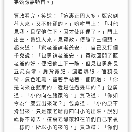
弟甄應嘉頓首。」
賈政看完，笑道：「這裏正因人多，甄家倒
荐人來，又不好卻的。」吩咐門上：「叫他
見我，且留他住下，因才使用便了。」門上
出去，帶進人來，見賈政，便磕了三個頭，
起來道：「家老爺請老爺安。」自己又打個
千兒說：「包勇請老爺安。」賈政回問了甄
老爺的好，便把他上下一瞧，但見包勇身長
五尺有零，肩背寬肥，濃眉爆眼，磕額長
髯，氣色粗黑，垂著手站著。便問道：「你
是向來在甄家的，還是住過幾年的？」包勇
道：「小的向在甄家的。」賈政道：「你如
今為什麼要出來呢？」包勇道：「小的原不
肯出來，只是家老爺再四叫小的出來，說別
處你不肯去，這裏老爺家和在咱們自己家裏
一樣的，所以小的來的。」賈政道：「你們