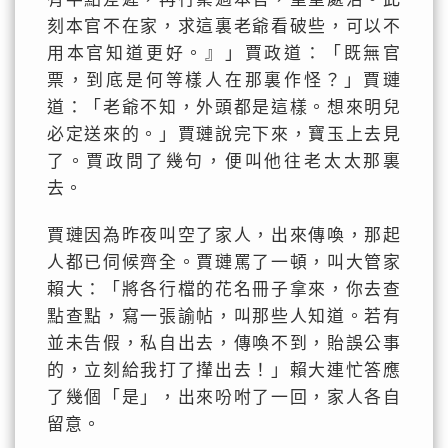
刻本官不在家，求這裏老爺看破些，可以不
用本官知道更好。』」賈政道：「既無官
票，到底是何等樣人在那裏作怪？」賈璉
道：「老爺不知，外頭都是這樣。想來明兒
必定送來的。」賈璉說完下來，寶玉上去見
了。賈政問了幾句，便叫他往老太太那裏
去。
賈璉因為昨夜叫空了家人，出來傳喚，那起
人都已伺候齊全。賈璉罵了一頓，叫大管家
賴大：「將各行檔的花名冊子拿來，你去查
點查點，寫一張諭帖，叫那些人知道。若有
並未告假，私自出去，傳喚不到，貽誤公事
的，立刻給我打了攆出去！」賴大連忙答應
了幾個「是」，出來吩咐了一回，家人各自
留意。