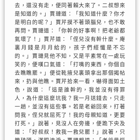
去，還沒有走，便同著賴大來了。二叔想來
是知道的。」賈璉道：「我知道什麼？你才
是明白的呢？」賈芹摸不著頭腦兒，也不敢
再問。賈璉道：「你幹的好事啊！把老爺都
氣壞了！」賈芹道：「侄兒沒有幹什麼。庵
裏月錢是月月給的，孩子們經懺是不忘
的。」賈璉見他不知，又是平素常在一處玩
笑的，便嘆口氣道：「打嘴的東西，你個自
去瞧瞧罷。」便從靴掖兒裏頭拿出那個揭帖
來，扔與他瞧。賈芹拾來一看，嚇得面如土
色，說道：「這是誰幹的，我並沒有得罪
人，為什麼這麼坑我？我一月送錢去，只走
一趟，並沒有這些事。若是老爺回來，打著
問我，侄兒就屈死了！我的母親知道，更要
打死。」說著，見沒人在旁邊，便跪下央及
道：「好叔叔！救我一救兒罷！」說著，只