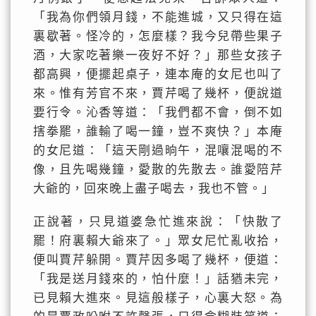
「我為你們領月錢，不能進城，又只得在這
裏歇著。怪冷的，怎麼樣？我今兒帶些果子
酒，大家吃著樂一夜好不好？」那些女孩子
都高興，便擺起桌子，連本庵的女尼也叫了
來。惟有芳官不來，賈芹喝了幾杯，便說道
要行令。沁香等道：「我們都不會，倒不如
搳拳罷，誰輸了喝一鐘，豈不爽快？」本庵
的女尼道：「這天剛過晌午，混嚷混喝的不
像，且先喝幾鐘，愛散的先散去。誰愛陪芹
大爺的，回來晚上盡子喝去，我也不管。」
正說著，只見道婆急忙進來說：「快散了
罷！府裏賴大爺來了。」眾女尼忙亂收拾，
便叫賈芹躲開。賈芹因多喝了幾杯，便道：
「我是送月錢來的，怕什麼！」話猶未完，
已見賴大進來。見這般樣子，心裏大怒。為