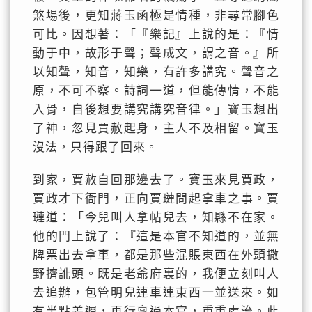
煞場後，更知蔣玉函極是情種，非尋常腳色
可比。因想著：「『樂記』上說的是：『情
動于中，故形于聲；聲成文，謂之音。』所
以知聲，知音，知樂，有許多講究。聲音之
原，不可不察。詩詞一道，但能傳情，不能
入骨，自後想要講究講究音律。」寶玉想出
了神，忽見賈赦起身，主人不及相留。寶玉
沒法，只得跟了回來。
到家，賈赦自回那邊去了。寶玉來見賈政，
賈政才下衙門，正向賈璉問起拿車之事。賈
璉道：「今兒叫人拿帖兒去，知縣不在家。
他的門上說了：『這是本官不知道的，並無
牌票出去拿車，都是那些混賬東西在外頭撒
野擠訛頭。既是老爺府裏的，我便立刻叫人
去追辦，包管明兒連車連東西一並送來。如
有半點差遲，再行稟過本官，重重處治。此