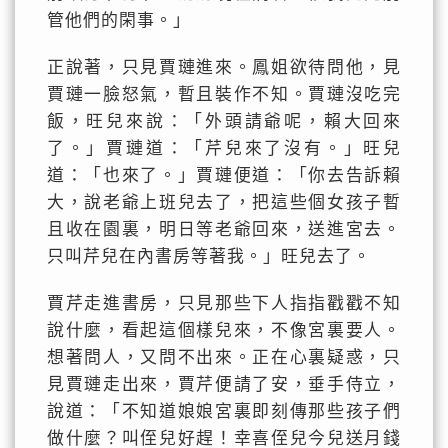
管他們的閑事。」
正說著，只見賈璉進來。鳳姐欲待問他，見
賈璉一臉怒氣，暫且裝作不知。賈璉沒吃完
飯，旺兒來說：「外頭請爺呢，賴大回來
了。」賈璉道：「芹兒來了沒有。」旺兒
道：「也來了。」賈璉便道：「你去告訴賴
大，說老爺上班兒去了，把這些個女孩子暫
且收在園裏，明日等老爺回來，送進宮去。
只叫芹兒在內書房等著我。」旺兒去了。
賈芹走進書房，只見那些下人指指戳戳不知
說什麼，看起這個樣兒來，不像宮裏要人。
想著問人，又問不出來。正在心裏疑惑，只
見賈璉走出來，賈芹便請了安，垂手侍立，
說道：「不知道娘娘宮裏即刻傳那些孩子們
做什麼？叫侄兒好趕！幸喜侄兒今兒送月錢