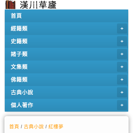
首頁
經籍類
史籍類
諸子類
文集類
佛籍類
古典小說
個人著作
首頁
/
古典小說
/
紅樓夢