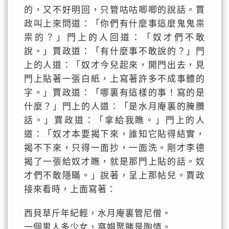
的，又不好明回，只管咕咕唧唧的說話。賈
政叫上來問道：「你們有什麼事這麼鬼鬼祟
祟的？」門上的人回道：「奴才們不敢
說。」賈政道：「有什麼事不敢說的？」門
上的人道：「奴才今兒起來，開門出去，見
門上貼著一張白紙，上寫著許多不成事體的
字。」賈政道：「哪裏有這樣的事！寫的是
什麼？」門上的人道：「是水月庵裏的腌臢
話。」賈政道：「拿給我瞧。」門上的人
道：「奴才本要揭下來，誰知它貼得結實，
揭不下來，只得一面抄，一面洗。剛才李德
揭了一張給奴才瞧，就是那門上貼的話。奴
才們不敢隱瞞。」說著，呈上那帖兒。賈政
接來看時，上面寫著：
西貝草斤年紀輕，水月庵裏管尼僧。
一個男人多少女，窩娼聚賭是陶情。