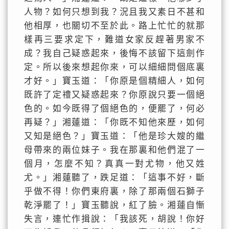
人物？如何只想到我？況且我又素日不甚和
他相厚，也關切不至於此。路上忙忙的就那
樣再三要求定下，難道女家反趕著男家不
成？我自己疑惑起來，後悔不該留下這劍作
定。所以後來想起你來，可以細細問個底裏
才好。」寶玉道：「你原是個精細人，如何
既許了定禮又疑惑起來？你原說只要一個絕
色的。如今既得了個絕色的，便罷了，何必
再疑？」湘蓮道：「你既不知他來歷，如何
又知是絕色？」寶玉道：「他是珍大嫂的繼
母帶來的兩位妹子。我在那裏和他們混了一
個月，怎麼不知？真真一對尤物，他又姓
尤。」湘蓮聽了，跌足道：「這事不好，斷
乎做不得！你們東府裏，除了那兩個石獅子
乾淨罷了！」寶玉聽說，紅了臉。湘蓮自慚
失言，連忙作揖說：「我該死，胡說！你好