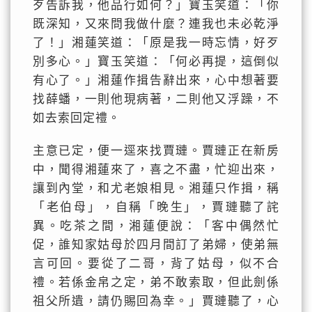
歹告訴我，他品行如何？」寶玉笑道：「你
既深知，又來問我做什麼？連我也未必乾淨
了！」湘蓮笑道：「原是我一時忘情，好歹
別多心。」寶玉笑道：「何必再提，這倒似
有心了。」湘蓮作揖告辭出來，心中想著要
找薛蟠，一則他現病著，二則他又浮躁，不
如去索回定禮。
主意已定，便一逕來找賈璉。賈璉正在新房
中，聞得湘蓮來了，喜之不盡，忙迎出來，
讓到內堂，和尤老娘相見。湘蓮只作揖，稱
「老伯母」，自稱「晚生」，賈璉聽了詫
異。吃茶之間，湘蓮便說：「客中偶然忙
促，誰知家姑母於四月間訂了弟婦，使弟無
言可回。要從了二哥，背了姑母，似不合
禮。若係金帛之定，弟不敢索取，但此劍係
祖父所遺，請仍賜回為幸。」賈璉聽了，心