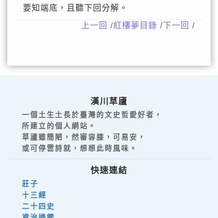
要知端底，且聽下回分解。
上一回
/
紅樓夢目錄
/
下一回
/
漢川草廬
一個土生土長於臺灣的文史哲愛好者，
所建立的個人網站。
草廬雖簡陋，然審容膝，可易安，
或可停雲詩就，想想此時風味。
快速連結
莊子
十三經
二十四史
資治通鑑