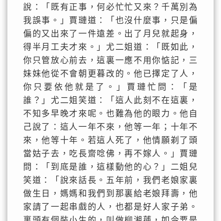
說：「既有正事，何必忙忙又來？千萬別為
我誤事。」賈璉道：「也沒什麼事，只是偏
偏的又出來了一件遠差。出了月兒就起身，
得半月工夫才來。」尤二姐道：「既如此，
你只管放心前去，這裏一應不用你惦記，三
妹妹他從不會朝更暮改的。他已擇定了人，
你只要依他就是了。」賈璉忙問：「是
誰？」尤二姐笑道：「這人此刻不在這裏，
不知多早晚才來呢。也難為他的眼力。他自
己說了：這人一年不來，他等一年；十年不
來，他等十年。若這人死了，他情願剃了頭
當姑子去，吃長齋唸佛，再不嫁人。」賈璉
問：「到底是誰，這樣動他的心？」二姐兒
笑道：「說來話長。五年前，我們老娘家裏
做生日，媽媽和我們到那裏給老娘拜壽，他
家請了一起串戲的人，也都是好人家子弟。
裏頭有個裝小生的，叫做柳湘蓮，如今要是