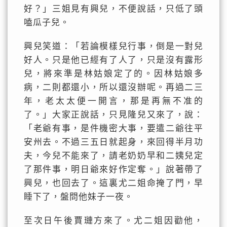
好？」三姐見有興兒，不便說話，只低了頭
嗑瓜子兒。
興兒笑道：「若論模樣兒行事，倒是一對兒
好人。只是他已經有了人了，只是沒有露形
兒，將來準是林姑娘定了的。因林姑娘多
病，二則都還小，所以還沒辦呢。再過二三
年，老太太便一開言，那是再無不准的
了。」大家正說話，只見隆兒又來了，說：
「老爺有事，是件機密大事，要遣二爺往平
安州去。不過三五日就起身，來回得半月功
夫，今兒不能來了，請老奶奶早和二姨兒定
了那件事，明日爺來好作定奪。」說著帶了
興兒，也回去了。這裏尤二姐命掩了門，早
睡下了，盤問他妹子一夜。
至次日午後賈璉方來了。尤二姐因勸他，