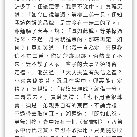
許多了，任憑定奪，我無不從命。」賈璉笑
道：「如今口說無憑，等柳二弟一見，便知
我這內娣的品貌，是古今有一無二的了。」
湘蓮聽了大喜，說：「既如此說，等弟探過
姑母，不過一月內就進京的，那時再定，如
何？」賈璉笑道：「你我一言為定。只是我
信不過二弟，你是萍蹤浪跡，倘然去了不
來，豈不誤了人家一輩子的大事？須得留一
定禮。」湘蓮道：「大丈夫豈有失信之禮？
小弟素係寒貧，況且在客中，哪裏能有定
禮？」薛蟠道：「我這裏現成，就備一分，
二哥帶去。」賈璉笑道：「也不用金銀珠
寶，須是二弟親身自有的東西，不論貴賤，
不過帶去取信耳。」湘蓮道：「既如此說，
弟無別物，囊中還有一把〈鴛鴦劍〉，乃弟
家中傳代之寶，弟也不敢擅用，只是隨身收