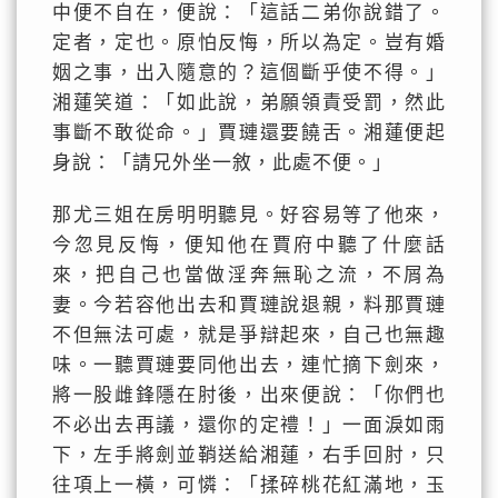
中便不自在，便說：「這話二弟你說錯了。
定者，定也。原怕反悔，所以為定。豈有婚
姻之事，出入隨意的？這個斷乎使不得。」
湘蓮笑道：「如此說，弟願領責受罰，然此
事斷不敢從命。」賈璉還要饒舌。湘蓮便起
身說：「請兄外坐一敘，此處不便。」
那尤三姐在房明明聽見。好容易等了他來，
今忽見反悔，便知他在賈府中聽了什麼話
來，把自己也當做淫奔無恥之流，不屑為
妻。今若容他出去和賈璉說退親，料那賈璉
不但無法可處，就是爭辯起來，自己也無趣
味。一聽賈璉要同他出去，連忙摘下劍來，
將一股雌鋒隱在肘後，出來便說：「你們也
不必出去再議，還你的定禮！」一面淚如雨
下，左手將劍並鞘送給湘蓮，右手回肘，只
往項上一橫，可憐：「揉碎桃花紅滿地，玉