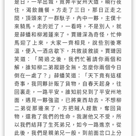
是日，一早出城，竟奔平安州大道，曉行夜
住，渴飲饑餐。方走了三日，那日正走之
間，頂頭來了一群馱子，內中一夥，主僕十
來騎馬。走的近了，一看時，不是別人，就
是薛蟠和柳湘蓮來了。賈璉深為奇怪，忙伸
馬迎了上來，大家一齊相見，說些別後寒
溫，便入一酒店歇下，共敘談敘談。賈璉因
笑道：「鬧過之後，我們忙著請你兩個和
解，誰知柳二弟蹤跡全無。怎麼你兩個今日
倒在一處了？」薛蟠笑道：「天下竟有這樣
奇事，我同夥計販了貨物，自春天起身，往
回裏走，一路平安。誰知前兒到了平安州地
面，遇見一夥強盜，已將東西劫去。不想柳
二弟從那邊來了，方把賊人趕散，奪回貨
物，還救了我們的性命。我謝他又不受，所
以我們結拜了生死弟兄，如今一路進京。從
此後，我們是親弟兄一般。到前面岔口上分