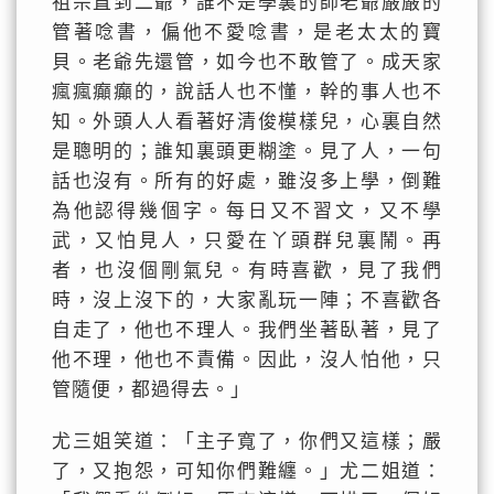
祖宗直到二爺，誰不是學裏的師老爺嚴嚴的
管著唸書，偏他不愛唸書，是老太太的寶
貝。老爺先還管，如今也不敢管了。成天家
瘋瘋癲癲的，說話人也不懂，幹的事人也不
知。外頭人人看著好清俊模樣兒，心裏自然
是聰明的；誰知裏頭更糊塗。見了人，一句
話也沒有。所有的好處，雖沒多上學，倒難
為他認得幾個字。每日又不習文，又不學
武，又怕見人，只愛在丫頭群兒裏鬧。再
者，也沒個剛氣兒。有時喜歡，見了我們
時，沒上沒下的，大家亂玩一陣；不喜歡各
自走了，他也不理人。我們坐著臥著，見了
他不理，他也不責備。因此，沒人怕他，只
管隨便，都過得去。」
尤三姐笑道：「主子寬了，你們又這樣；嚴
了，又抱怨，可知你們難纏。」尤二姐道：