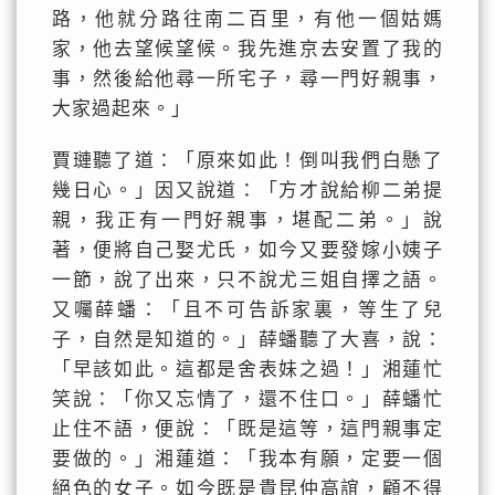
路，他就分路往南二百里，有他一個姑媽
家，他去望候望候。我先進京去安置了我的
事，然後給他尋一所宅子，尋一門好親事，
大家過起來。」
賈璉聽了道：「原來如此！倒叫我們白懸了
幾日心。」因又說道：「方才說給柳二弟提
親，我正有一門好親事，堪配二弟。」說
著，便將自己娶尤氏，如今又要發嫁小姨子
一節，說了出來，只不說尤三姐自擇之語。
又囑薛蟠：「且不可告訴家裏，等生了兒
子，自然是知道的。」薛蟠聽了大喜，說：
「早該如此。這都是舍表妹之過！」湘蓮忙
笑說：「你又忘情了，還不住口。」薛蟠忙
止住不語，便說：「既是這等，這門親事定
要做的。」湘蓮道：「我本有願，定要一個
絕色的女子。如今既是貴昆仲高誼，顧不得