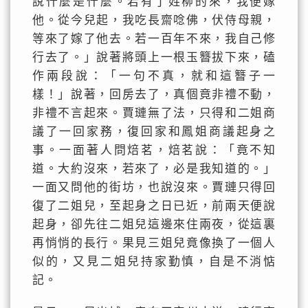
說什麼是什麼。若有了姓柳的來，我便嫁
他。從今兒起，我吃長齋唸佛，伏侍母親，
等來了嫁了他去。若一百年不來，我自己修
行去了。」說著將頭上一根玉簪拔下來，磕
作兩段說：「一句不真，就和這簪子一
樣！」說著，回房去了，真個竟非禮不動，
非禮不言起來。賈璉無了法，只得和二姐商
議了一回家務，復回家和鳳姐商議起身之
事。一面著人問焙茗，焙茗說：「竟不知
道。大約沒來，若來了，必是我知道的。」
一面又問他的街坊，也說沒來。賈璉只得回
復了二姐兒，至起身之日已近，前兩天便說
起身，卻先往二姐兒這邊來住兩夜，從這裏
再悄悄的長行。果見三姐兒竟像換了一個人
似的，又見二姐兒持家勤慎，自是不消惦
記。