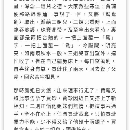
盡，深念二姐兒之德。大家敘些寒溫，賈璉
便將路遇湘蓮一事說了一回，又將〈鴛鴦
劍〉取出，遞給三姐兒。三姐兒看時，上面
龍吞夔護，珠寶晶瑩。及至拿出來看時，裏
面卻是兩把合體的，一把上面鏨一「鴛」
字，一把上面鏨一「鴦」，冷颼颼，明亮
亮，如兩痕秋水一般。三姐兒喜出望外，連
忙收了，掛在自己繡房床上，每日望著劍，
自喜終身有靠。賈璉住了兩天，回去復了父
命，回家合宅相見。
那時鳳姐已大癒，出來理事行走了。賈璉又
將此事告訴了賈珍，賈珍因近日又搭上了新
相知，二則正惱他姐妹們無情，把這事丟過
手，全不在心上，任憑賈璉裁奪。只怕賈璉
獨力不能，少不得又給了他幾十兩銀子。賈
璉拿來，交給二姐兒，預備粧奩。