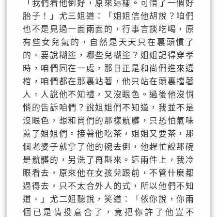
「我們看他倒好，原來這樣。可惜了一個好
胎子！」尤三姐道：「姐姐信他胡說？咱們
也不是見過一面兩面的，行事言談吃喝，原
有些女兒氣的，自然是天天只在裏頭慣了
的。要說糊塗，哪些兒糊塗？姐姐記得穿孝
時，咱們同在一處，那日正是和尚們進來遶
棺，咱們都在那裏站著，他只站在頭裏擋著
人。人說他不知禮，又沒眼色。過後他沒悄
悄的告訴咱們？說姐姐們不知道，我並不是
沒眼色，想和尚們的那樣骯髒，只恐怕氣味
薰了姐姐們。接著他吃茶，姐姐又要茶，那
個老婆子就拿了他的碗去倒，他趕忙說那碗
是骯髒的，另洗了再斟來。這兩件上，我冷
眼看去，原來他在女孩兒跟前，不管什麼都
過得去，只不太合外人的式，所以他們不知
道。」尤二姐聽說，笑道：「依你說，你兩
個已是情投意合了，竟把你許了他豈不