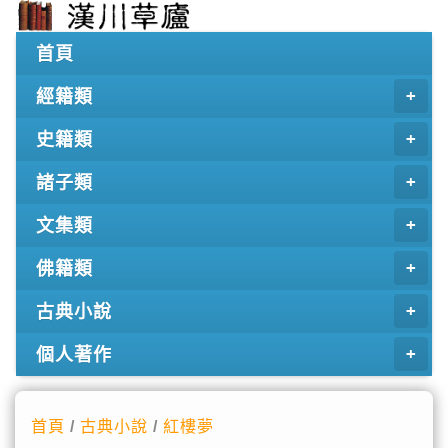
首頁
經籍類
史籍類
諸子類
文集類
佛籍類
古典小說
個人著作
首頁
/
古典小說
/
紅樓夢