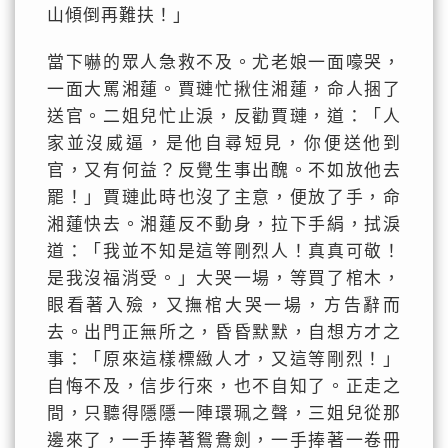
山傾倒再難扶！」
當下嚇的眾人急救不及。尤老娘一面嚎哭，
一面大罵湘蓮。賈璉忙揪住湘蓮，命人捆了
送官。二姐兒忙止淚，反勸賈璉，道：「人
家並沒威逼，是他自尋短見，你便送他到
官，又有何益？反覺生事出醜。不如放他去
罷！」賈璉此時也沒了主意，便放了手，命
湘蓮快去。湘蓮反不動身，拉下手絹，拭淚
道：「我並不知是這等剛烈人！真真可敬！
是我沒福消受。」大哭一場，等買了棺木，
眼看著入殮，又撫棺大哭一場，方告辭而
去。出門正無所之，昏昏默默，自想方才之
事：「原來這樣標緻人才，又這等剛烈！」
自悔不及，信步行來，也不自知了。正走之
間，只聽得隱隱一陣環珮之聲，三姐兒從那
邊來了，一手捧著鴛鴦劍，一手捧著一卷冊