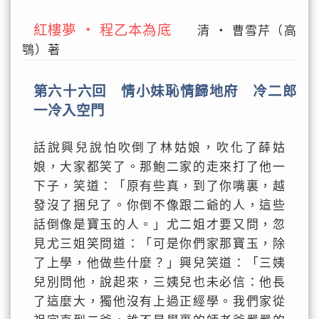
紅樓夢 ‧ 程乙本為底
清 ‧ 曹雪芹（高
鶚）著
第六十六回 情小妹恥情歸地府 冷二郎
一冷入空門
話說興兒說怕吹倒了林姑娘，吹化了薛姑
娘，大家都笑了。那鮑二家的走來打了他一
下子，笑道：「原有些真，到了你嘴裏，越
發沒了捆兒了。你倒不像跟二爺的人，這些
話倒像是寶玉的人。」尤二姐才要又問，忽
見尤三姐笑問道：「可是你們家那寶玉，除
了上學，他做些什麼？」興兒笑道：「三姨
兒別問他，說起來，三姨兒也未必信：他長
了這麼大，獨他沒有上過正經學。我們家從