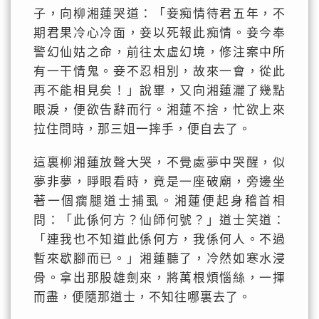
子，向柳湘蓮哭道：「妾痴情待君五年，不
期君果冷心冷面，妾以死報此痴情。妾今奉
警幻仙姑之命，前往太虛幻境，修注案中所
有一干情鬼。妾不忍相別，故來一會，從此
再不能相見矣！」說畢，又向湘蓮灑了幾點
眼淚，便欲告辭而行。湘蓮不捨，忙欲上來
拉住問時，那三姐一摔手，便自去了。
這裏柳湘蓮放聲大哭，不覺處夢中哭醒，似
夢非夢，睜眼看時，竟是一座破廟，旁邊坐
著一個瘸腿道士捕虱。湘蓮便起身稽首相
問：「此係何方？仙師何號？」道士笑道：
「連我也不知道此係何方，我係何人。不過
暫來歇腳而已。」湘蓮聽了，冷然如寒水浸
骨。拿出那股雄劍來，將萬根煩惱絲，一揮
而盡，便隨那道士，不知往哪裏去了。