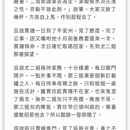
藏著，二哥就請拿去為定。弟縱係水流花落
之性，亦斷不捨此劍。」說畢，大家又飲了
幾杯，方各自上馬，作別起程去了。
且說賈璉一日到了平安州，見了節度，完了
公事，因又囑咐他十月前後務要還來一次。
賈璉領命，次日連忙取路回家，先到尤二姐
那邊探望。
且說尤二姐操持家務，十分謹肅，每日關門
閉戶，一點外事不聞。那三姐果是個斬釘截
鐵之人，每日侍奉母親之餘，只和姐姐一處
做些活計，雖賈珍趁賈璉不在家，也來鬼混
了兩次，無奈二姐兒只不兜攬，推故不見。
那三姐兒的脾氣，賈珍早已領叫過的，哪裏
還敢招惹他去？所以蹤跡一發疏闊了。
卻說這日賈璉進門，見了這般光景，喜之不