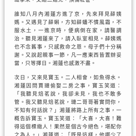
誰知八月內湘蓮方進了京，先來拜見薛姨
媽。又遇見了薛蝌，方知薛蟠不慣風霜，不
服水土，一進京時，便病倒在家，請醫調
治。聽見湘蓮來了，請入臥室相見。薛姨媽
也不念舊事，只感救命之恩。母子們十分稱
謝。又說起親事一節，凡一應東西皆置辦妥
當，只等擇日。湘蓮也感激不盡。
次日，又來見寶玉。二人相會，如魚得水。
湘蓮因問賈璉偷娶二房之事，寶玉笑道：
「我聽見焙茗說，我卻未見，我也不敢多
管。我又聽見焙茗說，璉二哥哥著實問你，
不知有何話說？」湘蓮將路上所有之事，一
概告訴寶玉。寶玉笑道：「大喜，大喜！難
得這個標緻人！果然是個古今絕色，堪配你
之為人。」湘蓮道：「既是這樣，他哪少了