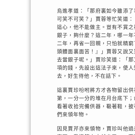
烏進孝道：「那府裏如今雖添了
可笑不可笑？」賈蓉等忙笑道：
這心，他不能做主。豈有不賞之
銀子，夠什麼？這二年，哪一年
二年，再省一回親，只怕就精窮
頭體面裏面苦！』」賈蓉又說又
去當銀子呢。」賈珍笑道：「那
項的錢，先設出這法子來，使人
去，好生待他，不在話下。
這裏賈珍吩咐將方才各物留出供
第，一分一分的堆在月台底下；
看著收拾完備供器，靸著鞋，披
們來領年物。
因見賈芹亦來領物，賈珍叫他過