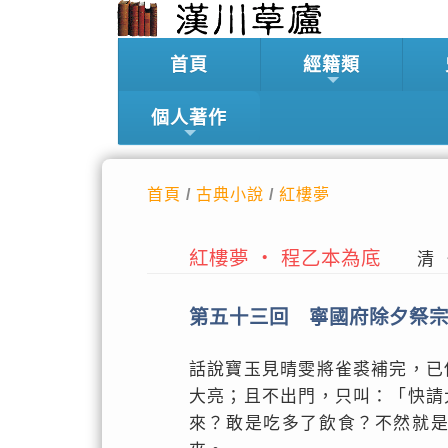
首頁
經籍類
個人著作
首頁
/
古典小說
/
紅樓夢
紅樓夢 ‧ 程乙本為底
清 ‧
第五十三回 寧國府除夕祭
話說寶玉見晴雯將雀裘補完，已
大亮；且不出門，只叫：「快請
來？敢是吃多了飲食？不然就