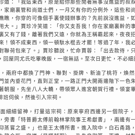
珍道：「我這東西，原是給你那些閒著無事沒進益的叔
，家廟裏管和尚道士們，一月又有你的分例外，這些和
瞧瞧，你穿的可像個手裏使錢辦事的？先前說沒進益，
用大。」賈珍冷笑道：「你又支吾我！你在家廟裏幹的
裏又有了錢，離著我們又遠，你就為王稱霸起來，夜夜
來！領不成東西，領一頓馱水棍去才罷！等過了年，我
對聯荷包來了。」賈珍聽說，忙命賈蓉：「出去款待，
，回屋同尤氏吃畢晚飯，一宿無話。至次日更忙，不必細
備，兩府中都換了門神、聯對、掛牌、新油了桃符，煥然
門並內垂花門，直到正堂，一路正門大開兩邊階下一色
著朝服，先坐八人大轎，帶領眾人進宮朝賀行禮。領宴
排班伺侯，然後引入宗祠。
一面細細留神，打量這宗祠：原來寧府西邊另一個院子，
，旁書「特普爵太傅前翰林掌院事王希獻書」，兩邊有
仰蒸嘗之盛。」也是王太傅所書。進入院中，白石甬路