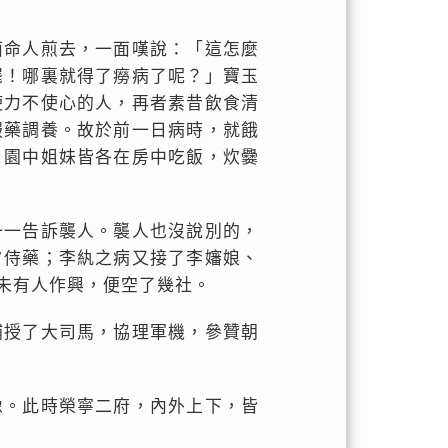
面命人煎去，一面嘆說：「這怎麼
罷！哪裏就得了癆病了呢？」寶玉
使力不使心的人，再者素昔飲食清
服藥調養。故於前一日病時，就餓
日園中姐妹皆各在房中吃飯，炊爨
一一告訴襲人。襲人也沒說別的，
夕侍藥；李紈之病又接了李嬸娘、
未有人作興，便空了幾社。
補授了大司馬，協理軍機，參贊朝
像。此時榮寧二府，內外上下，皆