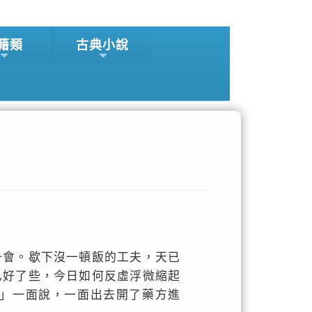
籍類
古典小說
一會。歇下沒一頓飯的工夫，天已
已好了些，今日如何反虛浮微縮起
」一面說，一面出去開了藥方進