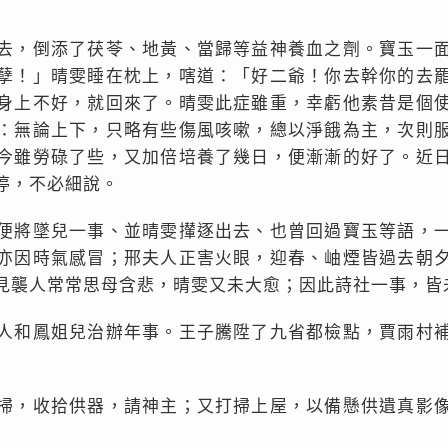
去，倒添了茯苓、地黃、當歸等益神養血之劑。寶玉一
孽！」晴雯睡在枕上，嗐道：「好二爺！你去幹你的去
身上不好，就回來了。晴雯此症雖重，幸虧他素昔是個
：無論上下，只略有些傷風咳嗽，總以淨餓為主，次則
今雖勞碌了些，又加倍培養了幾日，便漸漸的好了。近
停，不必細說。
便將墜兒一事、並晴雯攆逐出去、也曾回過寶玉等語，
亦因時氣感冒；邢夫人正害火眼，迎春、岫煙皆過去朝
見襲人常常思母含悲，晴雯又未大愈；因此詩社一事，皆
人和鳳姐兒治辦年事。王子騰陞了九省都檢點，賈雨村
掃，收拾供器，請神主；又打掃上屋，以備懸供遺真影