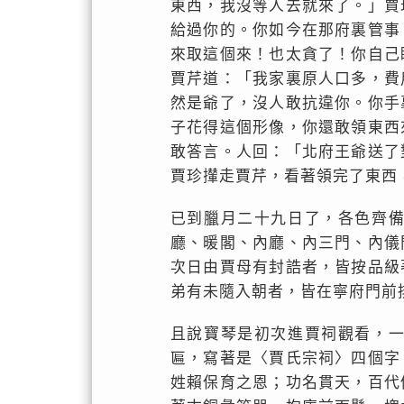
東西，我沒等人去就來了。」賈
給過你的。你如今在那府裏管事
來取這個來！也太貪了！你自己
賈芹道：「我家裏原人口多，費
然是爺了，沒人敢抗違你。你手
子花得這個形像，你還敢領東西
敢答言。人回：「北府王爺送了
賈珍攆走賈芹，看著領完了東西
已到臘月二十九日了，各色齊
廳、暖閣、內廳、內三門、內儀
次日由賈母有封誥者，皆按品級
弟有未隨入朝者，皆在寧府門前
且說寶琴是初次進賈祠觀看，
匾，寫著是〈賈氏宗祠〉四個字
姓賴保育之恩；功名貫天，百代