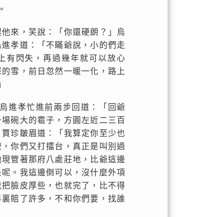
。
起他來，笑說：「你還硬朗？」烏
烏進孝道：「不瞞爺說，小的們走
上有閃失，再過幾年就可以放心
深的雪，前日忽然一暖一化，路上
」
烏進孝忙進前兩步回道：「回爺
一場碗大的雹子，方圓左近二三百
」賈珍皺眉道：「我算定你至少也
潦，你們又打擂台，真正是叫別過
他現管著那府八處莊地，比爺這邊
是呢。我這邊倒可以，沒什麼外項
我把臉皮厚些，也就完了，比不得
年裏賠了許多，不和你們要，找誰