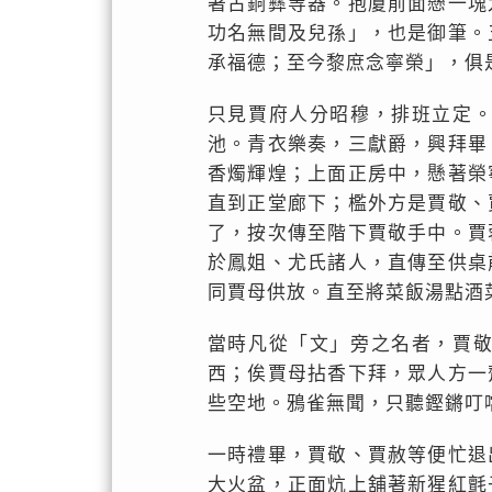
著古銅彝等器。抱廈前面懸一塊
功名無間及兒孫」，也是御筆。
承福德；至今黎庶念寧榮」，俱
只見賈府人分昭穆，排班立定
池。青衣樂奏，三獻爵，興拜畢
香燭輝煌；上面正房中，懸著榮
直到正堂廊下；檻外方是賈敬、
了，按次傳至階下賈敬手中。賈
於鳳姐、尤氏諸人，直傳至供桌
同賈母供放。直至將菜飯湯點酒
當時凡從「文」旁之名者，賈
西；俟賈母拈香下拜，眾人方一
些空地。鴉雀無聞，只聽鏗鏘叮
一時禮畢，賈敬、賈赦等便忙退
大火盆，正面炕上舖著新猩紅氈