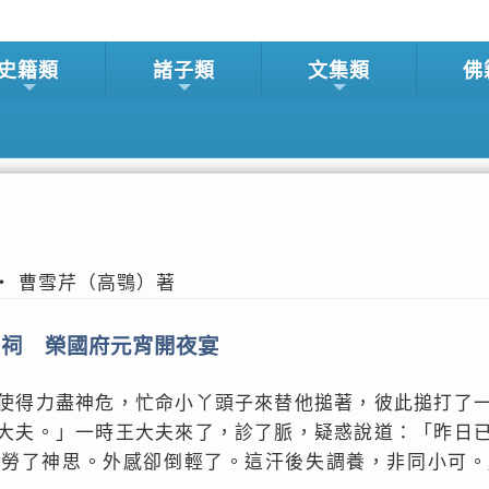
史籍類
諸子類
文集類
佛
 曹雪芹（高鶚）著
宗祠 榮國府元宵開夜宴
使得力盡神危，忙命小丫頭子來替他搥著，彼此搥打了
大夫。」一時王大夫來了，診了脈，疑惑說道：「昨日
是勞了神思。外感卻倒輕了。這汗後失調養，非同小可。