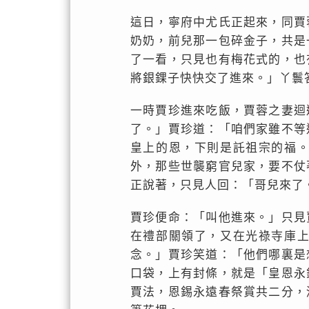
這日，寧府中尤氏正起來，同賈
奶奶，前兒那一包碎金子，共是
了一看，只見也有梅花式的，也
將銀錁子快快交了進來。」丫鬟
一時賈珍進來吃飯，賈蓉之妻迴
了。」賈珍道：「咱們家雖不等
皇上的恩，下則是託祖宗的福
外，那些世襲窮官兒家，要不仗
正說著，只見人回：「哥兒來了
賈珍便命：「叫他進來。」只見
在禮部關領了，又在光祿寺庫
念。」賈珍笑道：「他們哪裏是
口袋，上有封條，就是「皇恩永
賈法，恩錫永遠春祭賞共二分，