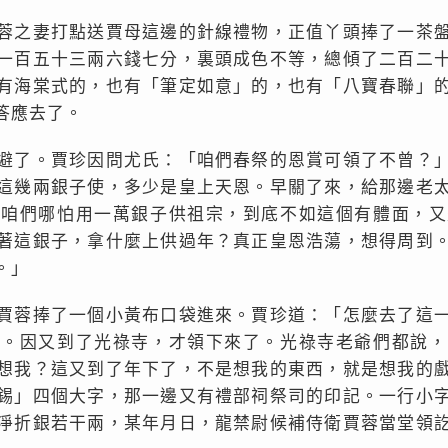
蓉之妻打點送賈母這邊的針線禮物，正值丫頭捧了一茶
一百五十三兩六錢七分，裏頭成色不等，總傾了二百二
有海棠式的，也有「筆定如意」的，也有「八寶春聯」
答應去了。
避了。賈珍因問尤氏：「咱們春祭的恩賞可領了不曾？
這幾兩銀子使，多少是皇上天恩。早關了來，給那邊老
。咱們哪怕用一萬銀子供祖宗，到底不如這個有體面，又
著這銀子，拿什麼上供過年？真正皇恩浩蕩，想得周到
。」
賈蓉捧了一個小黃布口袋進來。賈珍道：「怎麼去了這
上。因又到了光祿寺，才領下來了。光祿寺老爺們都說，
想我？這又到了年下了，不是想我的東西，就是想我的
錫」四個大字，那一邊又有禮部祠祭司的印記。一行小
淨折銀若干兩，某年月日，龍禁尉候補侍衛賈蓉當堂領