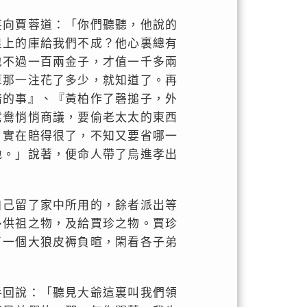
笑向賈蓉道：「你們聽聽，他說的
皇上的庫給我們不成？他心裏總有
也不過一百兩金子，才值一千多兩
算那一注花了多少，就知道了。再
暗的事』、『黃柏作了磬搥子，外
鴛鴦悄悄商議，要偷老太太的東西
，實在賠得很了，不知又要省哪一
地。」說著，便命人帶了烏進孝出
自己留了家中所用的，餘者派出等
多供祖之物，及給賈珍之物。賈珍
了一個大狼皮褥負暄，閑看各子弟
手回說：「聽見大爺這裏叫我們領