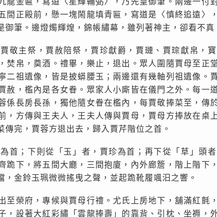
九龍金匾，寫道〈星輝輔弼〉，乃先皇御筆。兩邊一付
五間正殿前，懸一塊鬧龍填青匾，寫道是〈慎終追遠〉
是御筆。邊燈燭輝煌，錦帳繡幕，雖列著神主，卻看不真
。賈敬主祭，賈赦陪祭，賈珍獻爵，賈璉、賈琮獻帛，寶
，焚帛，奠酒。禮畢，樂止，退出。眾人圍隨賈母至正
寧二祖遺像，皆是披蟒腰玉；兩邊還有幾軸列祖遺像。
賈赦，檻內是各女眷。眾家人小廝皆在儀門之外。每一
蓉係長房長孫，獨他隨女眷在檻內，每賈敬捧菜至，傳
前，方傳與王夫人，王夫人傳與賈母，賈母方捧放在桌
菜傳完，賈蓉方退出去，歸入賈芹階位之首。
敬為首；下則從「玉」者，賈珍為首；再下從「草」頭者
齊跪下，將五間大廳，三間抱廈，內外廊簷，階上階下
噹，金鈴玉珮微微搖曳之聲，並起跪靴履颯汨之響。
出至榮府，專候與賈母行禮。尤氏上房地下，舖滿紅氈
子，設著大紅彩繡「雲龍捧壽」的靠背、引枕、坐褥，