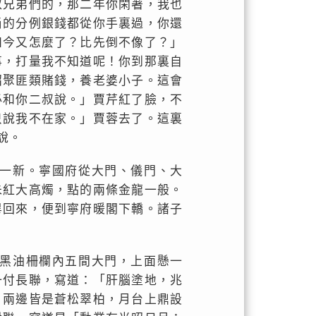
叔兄弟們的，那二年你閑著，我也
尚的分例銀錢都從你手裏過，你還
如今又怎麼了？比先倒不像了？」
事，打量我不知道呢！你到那裏自
招聚匪類賭錢，養老婆小子。這會
必和你二叔說。」賈芹紅了臉，不
只說我不在家。」賈蓉去了。這裏
說。
一新。寧國府從大門、儀門、大
朱紅大高燭，點的兩條金龍一般。
畢回來，便到寧府暖閣下轎。諸子
黑油柵欄內五間大門，上面懸一
一付長聯，寫道：「肝腦塗地，兆
，兩邊皆是蒼松翠柏，月台上鼎設