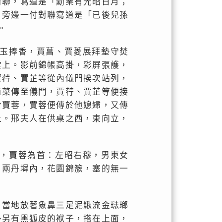
對聯，寫道是「勳業有光昭日月；
，旁邊一付對聯寫道是「已後兒孫
。
玉捧香，賈菖、賈菱展拜墊守焚
堂上。影前錦帳高掛，彩屏張護，
賈荇、賈芷等從內儀門挨次站列，
道菜傳至儀門，賈荇、賈芷等便接
於賈蓉，賈蓉便傳於他媳婦，又傳
上。邢夫人在供桌之西，東向立，
，賈蓉為首：左昭右穆，男東女
，兩丹墀內，花園錦簇，塞的無一
，當地放著象鼻三足泥鰍流金琺瑯
外另有黑狐皮的袱子，搭在上面，