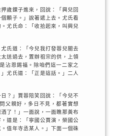
盤押歲錁子進來，回說：「興兒回
十個顆子。」說著遞上去。尤氏看
的。尤氏命：「收拾起來，叫興兒
」尤氏道：「今兒我打發蓉兒關去
太太送過去，置辦祖宗的供，上領
是沾恩錫福。除咱們這一二家之
。」尤氏道：「正是這話。」二人
一日？」賈蓉陪笑回說：「今兒不
問父親好，多日不見，都著實想
戲酒了！」一面說，一面瞧那黃布
字，道是：「寧國公賈演，榮國公
訖。值年寺丞某人。」下面一個硃