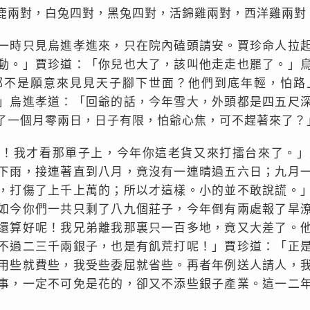
鹿兩對，白兔四對，黑兔四對，活錦雞兩對，西洋雞兩對
一時只見烏進孝進來，只在院內磕頭請安。賈珍命人拉
動。」賈珍道：「你兒也大了，該叫他走走也罷了。」
都不是願意來見見天子腳下世面？他們到底年輕，怕路
」烏進孝道：「回爺的話，今年雪大，外頭都是四五尺
了一個月零兩日，日子有限，怕爺心焦，可不趕著來了？
來！我才看那單子上，今年你這老貨又來打擂台來了。」
下雨，接連著直到八月，竟沒有一連晴過五六日；九月
，打傷了上千上萬的；所以才這樣。小的並不敢說謊。
如今你們一共只剩了八九個莊子，今年倒有兩處報了旱
還算好呢！我兄弟離我那裏只一百多地，竟又大差了。
不過二三千兩銀子，也是有飢荒打呢！」賈珍道：「正
用些就費些，我受些委屈就省些。再者年例送人請人，
事，一定不可免是花的，卻又不添些銀子產業。這一二