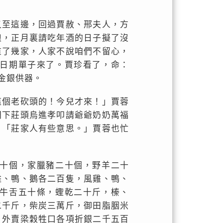
又至這邊，回過賈赦、邢夫人，方
娘，正月裏請吃年酒的日子擬了沒
重了幾家，人家不說咱們不留心，
日期單子來了。賈珍看了，命：
金銀供器。
這個老砍頭的！今兒才來！」賈蓉
門下莊頭烏進孝叩請爺爺奶奶萬福
：「莊家人有些意思。」賈蓉也忙
十個，家臘豬二十個，野羊二十
雞、鴨、鵝各二百隻，風雞、鴨、
牛舌五十條，蟶乾二十斤，榛、
二千斤，柴炭三萬斤，御田脂胭米
，外賣梁穀牲口各項折銀二千五百