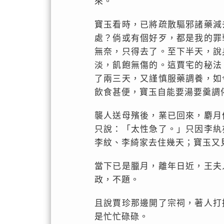
來。
寶玉看時，已將疏散驅邪諸藥減
處？倘或有個好歹，都是我的罪
無奈，只得去了。至下半天，說
淡，飢飽無傷的。這賈宅的秘法
了兩三天，又謹慎服藥調養，如
飲食甚便，寶玉自能要湯要羹調
襲人送母殯後，業已回來，麝月
只說：「太性急了。」只因李紈
李紋、李綺家去住幾天；寶玉又
當下已是臘月，離年日近，王夫
政，不題。
且說賈珍那邊開了宗祠，著人打
是忙忙碌碌。