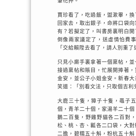
筆花押。
賈珍看了，吃過飯，盥漱畢，換
回家去，取出銀子，命將口袋向
有？若擬定了，叫書房裏明白開
倒像兩家議定了，送虛情怕費
「交給賴陞去看了，請人別重了
只見小廝手裏拿著一個稟帖，並
接過稟帖和賬目，忙展開捧著，
金安，並公子小姐金安。新春大
笑道：「別看文法，只取個吉利
大鹿三十隻，獐子十隻，黽子
個，青羊二十個，家湯羊二十個
鵝二百隻，野雞野貓各二百對
松、桃、杏、瓤各二口袋，大對
二擔，碧糯五十斛，粉杭五十斛