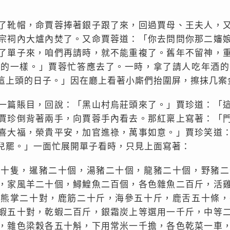
了靴帽，命賈蓉捧著銀子跟了來，回過賈母、王夫人，
宗祠內大爐內焚了。又命賈蓉道：「你去問問你那二嬸
了單子來，咱們再請時，就不能重複了。舊年不留神，
事的一樣。」賈蓉忙答應去了。一時，拿了請人吃年酒的
這上頭的日子。」因在廳上看著小廝們抬圍屏，擦抹几案
一篇賬目，回說：「黑山村烏莊頭來了。」賈珍道：「
賈珍倒背著兩手，向賈蓉手內看去。那紅稟上寫著：「
喜大福，榮貴平安，加官進祿，萬事如意。」賈珍笑道
兒罷。」一面忙展開單子看時，只見上面寫著：
五十隻，暹豬二十個，湯豬二十個，龍豬二十個，野豬二
，家風羊二十個，鱘鰉魚二百個，各色雜魚二百斤，活
，熊掌二十對，鹿筋二十斤，海參五十斤，鹿舌五十條，
蝦五十對，乾蝦二百斤，銀霜炭上等選用一千斤，中等
，雜色梁穀各五十斛，下用常米一千擔，各色乾菜一車