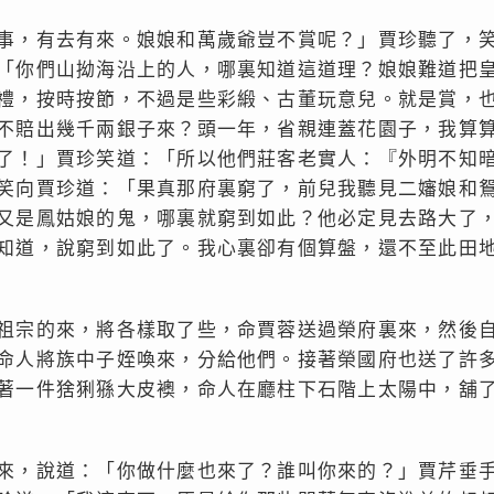
事，有去有來。娘娘和萬歲爺豈不賞呢？」賈珍聽了，
「你們山拗海沿上的人，哪裏知道這道理？娘娘難道把
禮，按時按節，不過是些彩緞、古董玩意兒。就是賞，
不賠出幾千兩銀子來？頭一年，省親連蓋花園子，我算
了！」賈珍笑道：「所以他們莊客老實人：『外明不知
笑向賈珍道：「果真那府裏窮了，前兒我聽見二嬸娘和
又是鳳姑娘的鬼，哪裏就窮到如此？他必定見去路大了
知道，說窮到如此了。我心裏卻有個算盤，還不至此田
祖宗的來，將各樣取了些，命賈蓉送過榮府裏來，然後
命人將族中子姪喚來，分給他們。接著榮國府也送了許
著一件猞猁猻大皮襖，命人在廳柱下石階上太陽中，舖
來，說道：「你做什麼也來了？誰叫你來的？」賈芹垂