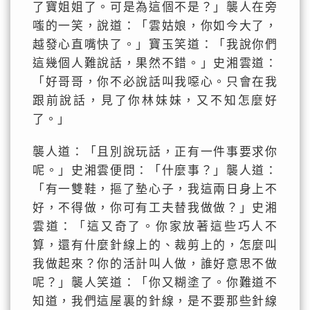
了寶姐姐了。可是為這個不是？」襲人在旁
嗤的一笑，說道：「雲姑娘，你如今大了，
越發心直嘴快了。」寶玉笑道：「我說你們
這幾個人難說話，果然不錯。」史湘雲道：
「好哥哥，你不必說話叫我噁心。只會在我
跟前說話，見了你林妹妹，又不知怎麼好
了。」
襲人道：「且別說玩話，正有一件事要求你
呢。」史湘雲便問：「什麼事？」襲人道：
「有一雙鞋，摳了墊心子，我這兩日身上不
好，不得做，你可有工夫替我做做？」史湘
雲道：「這又奇了。你家放著這些巧人不
算，還有什麼針線上的、裁剪上的，怎麼叫
我做起來？你的活計叫人做，誰好意思不做
呢？」襲人笑道：「你又糊塗了。你難道不
知道，我們這屋裏的針線，是不要那些針線