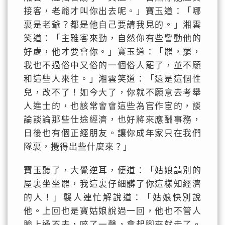
接客，老爺才叫你出去呢。」寶玉道：「哪
裏是老爺？都是他自己要請我見的。」湘雲
笑道：「主雅客來勤，自然你有些警動他的
好處，他才要會你。」寶玉道：「罷，罷，
我也不過俗中又俗的一個俗人罷了，並不願
和這些人來往。」湘雲笑道：「還是這個性
兒，改不了！如今大了，你就不願意去考舉
人進士的，也該常會會這些為官作宦的，談
論談論那些仕途經濟，也好將來應酬事務，
日後也有個正經朋友。讓你成年家只在我們
隊裏，攪得出些什麼來？」
寶玉聽了，大覺逆耳，便道：「姑娘請別的
屋裏坐坐罷，我這裏仔細髒了你這樣知經濟
的人！」襲人連忙解說道：「姑娘快別說
他。上回也是寶姑娘說過一回，他也不管人
臉上過不去，啐了一聲，拿起腳來就走了。