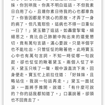
妹，你別哄我。你真不明白這話，不但我素
日白用了心，且連你素日待我的心也都辜負
了。你皆因都是不放心的原故，才弄了一身
的病了。但凡寬慰些，這病也不得一日重似
一日了！」黛玉聽了這話，如轟雷掣電，細
細思之，竟比自己肺腑中掏出來的還覺懇
切，竟有萬句言語，滿心要說，只是半個字
也不能吐出，只管怔怔的瞅著他。此時寶玉
心中也有萬句言詞，不知一時從哪一句說
起，卻也怔怔的瞅著黛玉。兩個人怔了半
天，黛玉只咳了一聲，眼中淚直流下來，回
身便走。寶玉忙上前拉住道：「好妹妹，且
略站住，我說一句話再走。」黛玉一面拭
淚，一面將手推開，說道：「有什麼可說
的？你的話我都知道了。」口裏說著，卻頭
也不回竟去了。