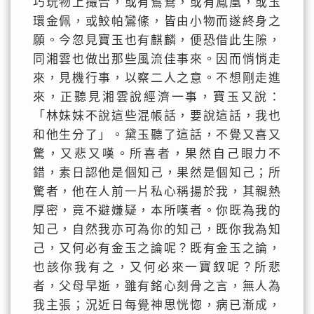
巧玩物上撮合，或有鴛鴦，或有鳳凰，或玉
環金佩，或鮫帕鸞絛，皆由小物而遂終身之
願。今忽見寶玉也有麒麟，便恐借此生隙，
同湘雲也做出那些風流佳事來。因而悄悄走
來，見機行事，以察二人之意。不想剛走進
來，正聽見湘雲說經濟一事，寶玉又說：
「林妹妹不說這些混帳話，要說這話，我也
和他生分了」。黛玉聽了這話，不覺又喜又
驚，又悲又嘆。所喜者，果然自己眼力不
錯，素日認他是個知己，果然是個知己；所
驚者，他在人前一片私心稱揚於我，其親熱
厚密，竟不避嫌疑，本所嘆者。你既為我的
知己，自然我亦可為你的知己，既你我為知
己，又何必有金玉之論呢？既有金玉之論，
也該你我有之，又何必來一寶釵呢？所悲
者，父母早逝，雖有銘心刻骨之言，無人為
我主張；況近日每覺神思恍惚，病已漸成，