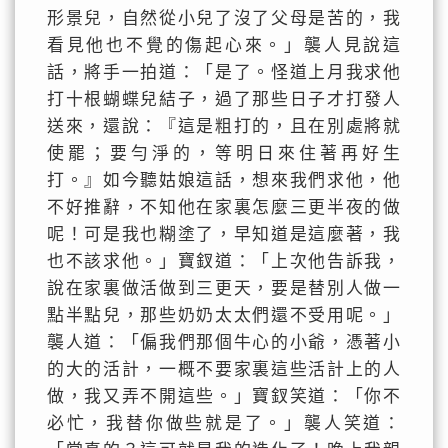
形景兒，自然從小兒了沒了父母是苦的，我
看見他也不覺的傷起心來。」襲人見說這
話，將手一拍道：「是了。怪道上月我求他
打十根蝴蝶兒結子，過了那些日子才打發人
送來，還說：『這是粗打的，且在別處將就
使罷；要勻淨的，等明日來住著再好生
打。』如今聽姑娘這話，想來我們求他，他
不好推辭，不知他在家裏怎麼三更半夜的做
呢！可是我也糊塗了，早知道是這麼著，我
也不該求他。」寶釵道：「上次他告訴我，
說在家裏做活做到三更天，要是替別人做一
點半點兒，那些奶奶太太們還不受用呢。」
襲人道：「偏我們那個牛心的小爺，憑著小
的大的活計，一概不要家裏這些活計上的人
做，我又弄不開這些。」寶釵笑道：「你不
必忙，我替你做些就是了。」襲人笑道：